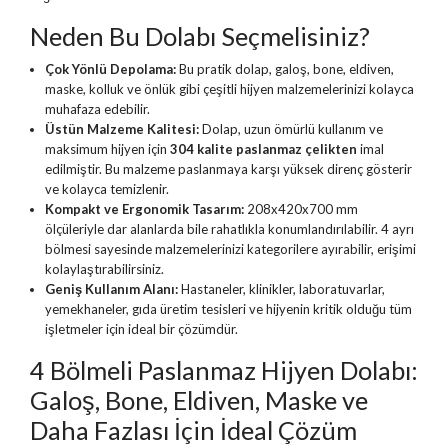
Neden Bu Dolabı Seçmelisiniz?
Çok Yönlü Depolama:
Bu pratik dolap, galoş, bone, eldiven,
maske, kolluk ve önlük gibi çeşitli hijyen malzemelerinizi kolayca
muhafaza edebilir.
Üstün Malzeme Kalitesi:
Dolap, uzun ömürlü kullanım ve
maksimum hijyen için
304 kalite paslanmaz çelikten
imal
edilmiştir. Bu malzeme paslanmaya karşı yüksek direnç gösterir
ve kolayca temizlenir.
Kompakt ve Ergonomik Tasarım:
208x420x700 mm
ölçüleriyle dar alanlarda bile rahatlıkla konumlandırılabilir. 4 ayrı
bölmesi sayesinde malzemelerinizi kategorilere ayırabilir, erişimi
kolaylaştırabilirsiniz.
Geniş Kullanım Alanı:
Hastaneler, klinikler, laboratuvarlar,
yemekhaneler, gıda üretim tesisleri ve hijyenin kritik olduğu tüm
işletmeler için ideal bir çözümdür.
4 Bölmeli Paslanmaz Hijyen Dolabı:
Galoş, Bone, Eldiven, Maske ve
Daha Fazlası İçin İdeal Çözüm