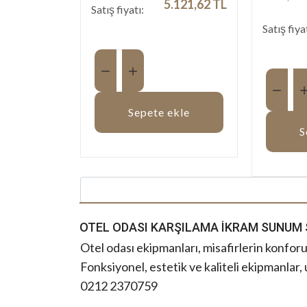
5.121,62 TL
Satış fiyatı:
Satış fiya
Miktar:
Miktar:
Sepete ekle
S
OTEL ODASI KARŞILAMA İKRAM SUNUM 
Otel odası ekipmanları, misafirlerin konfor
Fonksiyonel, estetik ve kaliteli ekipmanlar
0212 2370759