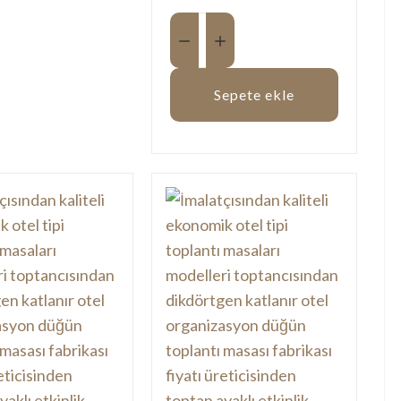
Miktar:
Sepete ekle