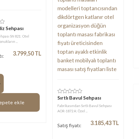
iz Sehpası
ehpası SN 821: Otel
nukların ...
3.799,50 TL
tı:
Sırtlı Bavul Sehpası
epete ekle
Fabrikasından Sırtlı Bavul Sehpası
AOR-1872 A: Özel ...
3.185,43 TL
Satış fiyatı: