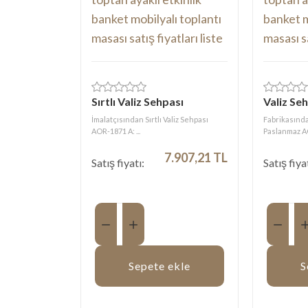
Sırtlı Valiz Sehpası
Valiz Se
İmalatçısından Sırtlı Valiz Sehpası
Fabrikasından
AOR-1871 A: ...
Paslanmaz AO
7.907,21 TL
Satış fiyatı:
Satış fiya
Miktar:
Miktar:
Sepete ekle
S