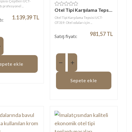
epsisi Çeşitleri UCT-
ı profesyonel ...
Otel Tipi Karşılama Tepsisi
1.139,39 TL
Otel Tipi Karşılama Tepsisi UCT-
tı:
OT319: Otel odaları için ...
981,57 TL
Satış fiyatı:
Miktar:
epete ekle
Sepete ekle