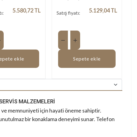
5.580,72 TL
5.129,04 TL
tı:
Satış fiyatı:
Miktar:
epete ekle
Sepete ekle
SERVIS MALZEMELERI
u ve memnuniyeti için hayati öneme sahiptir.
, unutulmaz bir konaklama deneyimi sunar. Telefon