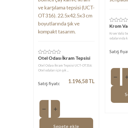
Krom Val
Krom Valiz S
odalarında ko
Satış fiya
Otel Odası İkram Tepsisi
Otel Odası İkram Tepsisi UCT-OT316:
Otel odaları için şık ...
Miktar:
1.196,58 TL
Satış fiyatı:
S
Miktar:
Sepete ekle