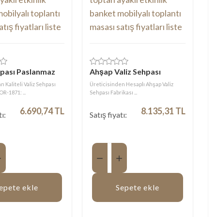
hpası Paslanmaz
Ahşap Valiz Sehpası
 Kaliteli Valiz Sehpası
Üreticisinden Hesaplı Ahşap Valiz
R-1871: ...
Sehpası Fabrikası ...
6.690,74 TL
8.135,31 TL
tı:
Satış fiyatı:
Miktar:
epete ekle
Sepete ekle