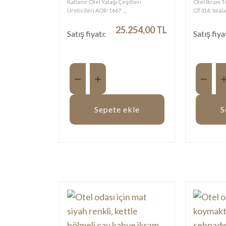
Katlanır Otel Yatağı Çeşitleri
Otel İkram T
Üreticileri AOR-1667: ...
OT314: İmalat
25.254,00 TL
Satış fiyatı:
Satış fiya
Miktar:
Miktar:
Sepete ekle
S