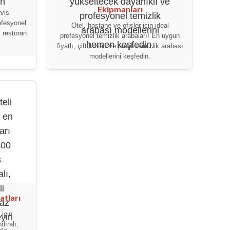
Ekipmanları
rvis
ofesyonel
Otel, hastane ve ofisler için ideal
ı restoran
profesyonel temizlik arabaları! En uygun
fiyatlı, çift kovalı ve presli temizlik arabası
modellerini keşfedin.
atları
 için
dıralı,