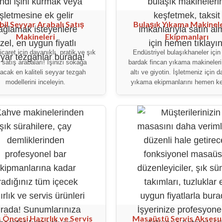
il Seyyar Arabalı Satış
Bulaşık Yıkama Makinele
Makineleri
Ekipmanları
caret için dayanıklı, pratik ve şık
Endüstriyel bulaşıkhaneler için
 satış arabaları! İşinizi sokağa
bardak fincan yıkama makineleri
acak en kaliteli seyyar tezgah
altı ve giyotin. İşletmeniz için d
modellerini inceleyin.
yıkama ekipmanlarını hemen ke
 Öncesi Hazırlık ve Servis
Masaüstü Servis Aksesua