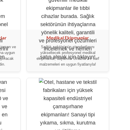
lar
Medikal Ekipmanlar
ekipman ve
Sağlık sektörünün standartlarını
ıma uygun
yükseltecek profesyonel medikal
aştıracak
ekipmanlar, dayanıklı cihazlar ve sarf
in.
malzemeleri en uygun fiyatlarıyla!