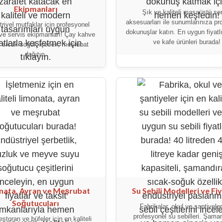
Ekipmanları
Şık ve kaliteli masaüstü se
aksesuarları ile sunumlarınıza pr
riyel mutfaklar için profesyonel
dokunuşlar katın. En uygun fiyatl
 ve servis ekipmanları! Çay kahve
ve kafe ürünleri burada!
, sıcak soğuk içecek, meşrubat
dağıtın.
nata, Ayran ve Meşrubat
Su Sebili Modelleri ve Fiy
Soğutucuları
Fabrikalar, okul ve şantiyeler
profesyonel su sebilleri. Şaman
estoran ve büfeler için en kaliteli