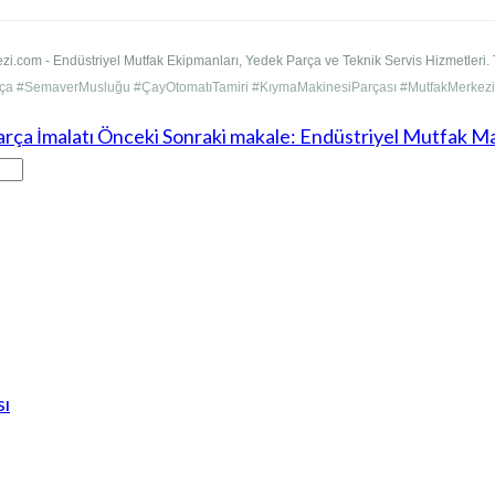
i.com - Endüstriyel Mutfak Ekipmanları, Yedek Parça ve Teknik Servis Hizmetleri. T
rça #SemaverMusluğu #ÇayOtomatıTamiri #KıymaMakinesiParçası #MutfakMerkezi 
rça İmalatı
Önceki
Sonraki makale: Endüstriyel Mutfak Ma
sı