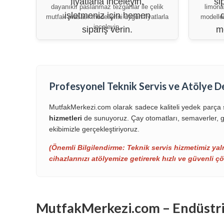
dayanıklı paslanmaz tezgahlar ile çelik
limona
mutfak masası modellerini uygun fiyatlarla
modeller
inceleyin.
Profesyonel Teknik Servis ve Atölye D
MutfakMerkezi.com olarak sadece kaliteli yedek parça
hizmetleri
de sunuyoruz. Çay otomatları, semaverler, gı
ekibimizle gerçekleştiriyoruz.
(Önemli Bilgilendirme: Teknik servis hizmetimiz yaln
cihazlarınızı atölyemize getirerek hızlı ve güvenli çö
MutfakMerkezi.com – Endüstri