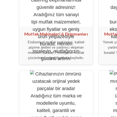
Mutfak Makineleri & Ekipmanları
Mutfak
Endüstriyel mutfak makineleri, kaliteli
Yemek ya
pişirme aletleri ve yardımcı ekipman
yardım
modelleri burada! Profesyonel mutfak
burada! 
çözümlerini uygun fiyatlarla keşfedin.