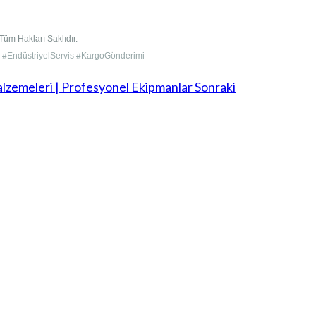
üm Hakları Saklıdır.
#EndüstriyelServis #KargoGönderimi
lzemeleri | Profesyonel Ekipmanlar
Sonraki