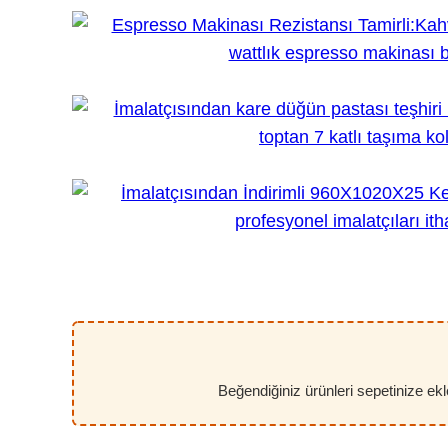
Beğendiğiniz ürünleri sepetinize ekley