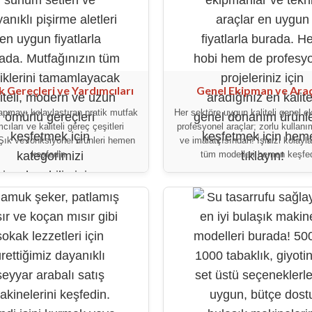
 Gereçleri ve Yardımcıları
Genel Ekipman ve Araç
pmayı kolaylaştıran pratik mutfak
Her sektöre uygun kaliteli genel 
cıları ve kaliteli gereç çeşitleri
profesyonel araçlar; zorlu kullan
Şık ve fonksiyonel ürünleri hemen
ve imalatçısından! İşinizi kolayl
keşfedin.
tüm modelleri hemen keşfed