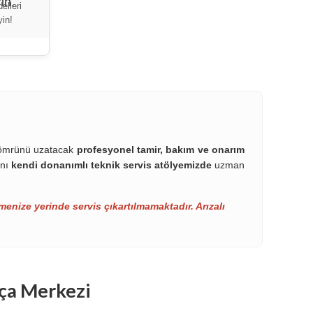
elleri
yin!
n ömrünü uzatacak
profesyonel tamir, bakım ve onarım
ını
kendi donanımlı teknik servis atölyemizde
uzman
menize yerinde servis çıkartılmamaktadır. Arızalı
ça Merkezi