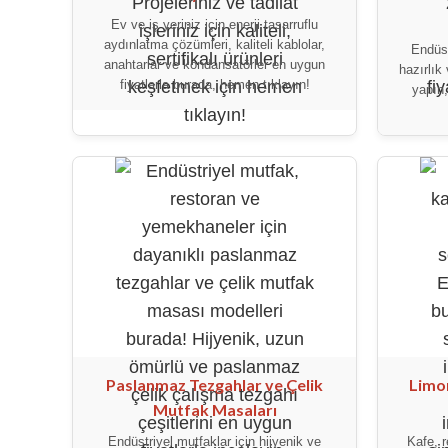
Ev ve iş yeriniz için enerji tasarruflu
aydınlatma çözümleri, kaliteli kablolar,
Endüst
anahtarlar ve kondansatörler en uygun
hazırlık
fiyatlarla burada, hemen tıklayın!
yapın
Paslanmaz Tezgahlar ve Çelik
Limo
Mutfak Masaları
Endüstriyel mutfaklar için hijyenik ve
Kafe, r