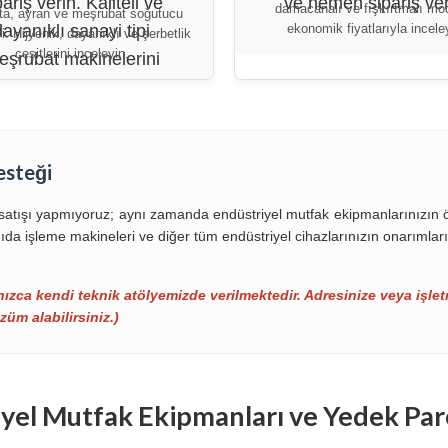
damacanalı ve fışkırtmalı mod
ta, ayran ve meşrubat soğutucu
ekonomik fiyatlarıyla incele
i. Hijyenik, dayanıklı ve şerbetlik
çeşitlerini inceleyin.
esteği
 satışı yapmıyoruz; aynı zamanda endüstriyel mutfak ekipmanlarınızı
da işleme makineleri ve diğer tüm endüstriyel cihazlarınızın onarımlar
ızca kendi teknik atölyemizde verilmektedir. Adresinize veya işlet
züm alabilirsiniz.)
yel Mutfak Ekipmanları ve Yedek Par