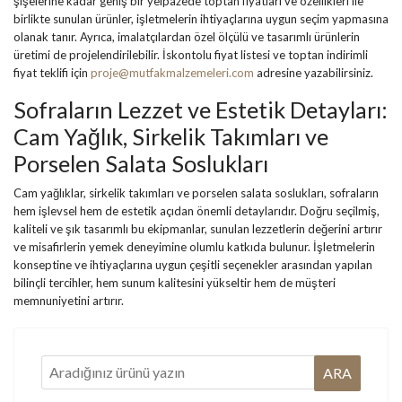
şişelerine kadar geniş bir yelpazede toptan fiyatları ve özellikleri ile
birlikte sunulan ürünler, işletmelerin ihtiyaçlarına uygun seçim yapmasına
olanak tanır. Ayrıca, imalatçılardan özel ölçülü ve tasarımlı ürünlerin
üretimi de projelendirilebilir. İskontolu fiyat listesi ve toptan indirimli
fiyat teklifi için
proje@mutfakmalzemeleri.com
adresine yazabilirsiniz.
Sofraların Lezzet ve Estetik Detayları:
Cam Yağlık, Sirkelik Takımları ve
Porselen Salata Soslukları
Cam yağlıklar, sirkelik takımları ve porselen salata soslukları, sofraların
hem işlevsel hem de estetik açıdan önemli detaylarıdır. Doğru seçilmiş,
kaliteli ve şık tasarımlı bu ekipmanlar, sunulan lezzetlerin değerini artırır
ve misafirlerin yemek deneyimine olumlu katkıda bulunur. İşletmelerin
konseptine ve ihtiyaçlarına uygun çeşitli seçenekler arasından yapılan
bilinçli tercihler, hem sunum kalitesini yükseltir hem de müşteri
memnuniyetini artırır.