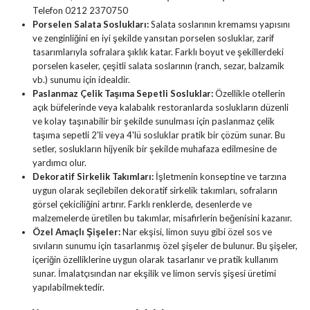
Telefon 0212 2370750
Porselen Salata Soslukları:
Salata soslarının kremamsı yapısını
ve zenginliğini en iyi şekilde yansıtan porselen sosluklar, zarif
tasarımlarıyla sofralara şıklık katar. Farklı boyut ve şekillerdeki
porselen kaseler, çeşitli salata soslarının (ranch, sezar, balzamik
vb.) sunumu için idealdir.
Paslanmaz Çelik Taşıma Sepetli Sosluklar:
Özellikle otellerin
açık büfelerinde veya kalabalık restoranlarda soslukların düzenli
ve kolay taşınabilir bir şekilde sunulması için paslanmaz çelik
taşıma sepetli 2'li veya 4'lü sosluklar pratik bir çözüm sunar. Bu
setler, soslukların hijyenik bir şekilde muhafaza edilmesine de
yardımcı olur.
Dekoratif Sirkelik Takımları:
İşletmenin konseptine ve tarzına
uygun olarak seçilebilen dekoratif sirkelik takımları, sofraların
görsel çekiciliğini artırır. Farklı renklerde, desenlerde ve
malzemelerde üretilen bu takımlar, misafirlerin beğenisini kazanır.
Özel Amaçlı Şişeler:
Nar ekşisi, limon suyu gibi özel sos ve
sıvıların sunumu için tasarlanmış özel şişeler de bulunur. Bu şişeler,
içeriğin özelliklerine uygun olarak tasarlanır ve pratik kullanım
sunar. İmalatçısından nar ekşilik ve limon servis şişesi üretimi
yapılabilmektedir.