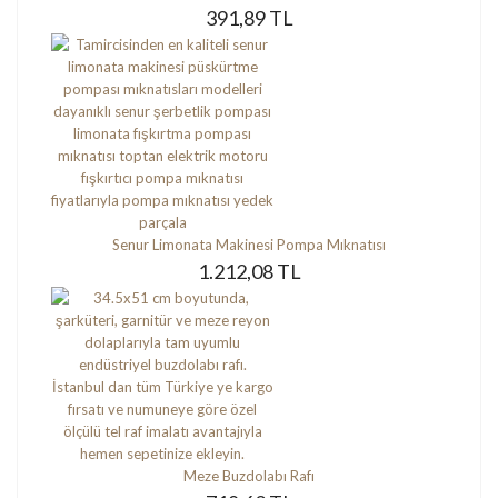
391,89 TL
Senur Limonata Makinesi Pompa Mıknatısı
1.212,08 TL
Meze Buzdolabı Rafı