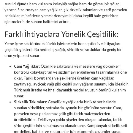
sunulduğunda hem kullanım kolaylığı sağlar hem de görsel bir şölen
yaratır. Sızdırmayan cam yağlıklar, şık sirkelik takımları ve zarif porselen
sosluklar, misafirlerin yemek deneyimini daha keyifli hale getirirken
işletmelerin de sunum kalitesini artırır.
Farklı İhtiyaçlara Yönelik Çeşitlilik:
Yeme içme sektöründeki farklı işletmelerin konseptleri ve ihtiyaçları
çeşitlilik gösterir. Bu nedenle, yağlık, sirkelik ve sosluklar da geniş bir
ürün yelpazesi sunar:
Cam Yağlıklar:
Özellikle salatalara ve mezelere yağ dökerken
kontrolü kolaylaştıran ve sızdırmayı engelleyen tasarımlarıyla öne
çıkar. Farklı boyutlarda ve şekillerde üretilen cam yağlıklar,
zeytinyağı, ayçiçek yağı gibi çeşitli sıvı yağların sunumu için idealdir.
Türk malı üretim ve ithal dayanıklı modeller, uzun ömürlü kullanım
sunar.
Sirkelik Takımları:
Genellikle yağlıklarla birlikte set halinde
sunulan sirkelikler, sofralarda uyumlu bir görünüm yaratır. Cam,
porselen veya paslanmaz çelik gibi farklı malzemelerden
üretilebilirler. Tekli veya çoklu şişelerden oluşan takımlar, farklı
sirke çeşitlerinin sunulmasına olanak tanır. Kampanyalı sirkelik seti
modelleri, kafeler ve restoranlar için ekonomik çözümler sunar.