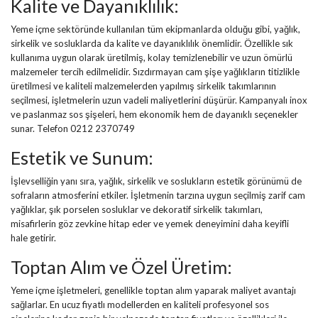
Kalite ve Dayanıklılık:
Yeme içme sektöründe kullanılan tüm ekipmanlarda olduğu gibi, yağlık,
sirkelik ve sosluklarda da kalite ve dayanıklılık önemlidir. Özellikle sık
kullanıma uygun olarak üretilmiş, kolay temizlenebilir ve uzun ömürlü
malzemeler tercih edilmelidir. Sızdırmayan cam şişe yağlıkların titizlikle
üretilmesi ve kaliteli malzemelerden yapılmış sirkelik takımlarının
seçilmesi, işletmelerin uzun vadeli maliyetlerini düşürür. Kampanyalı inox
ve paslanmaz sos şişeleri, hem ekonomik hem de dayanıklı seçenekler
sunar. Telefon 0212 2370749
Estetik ve Sunum:
İşlevselliğin yanı sıra, yağlık, sirkelik ve soslukların estetik görünümü de
sofraların atmosferini etkiler. İşletmenin tarzına uygun seçilmiş zarif cam
yağlıklar, şık porselen sosluklar ve dekoratif sirkelik takımları,
misafirlerin göz zevkine hitap eder ve yemek deneyimini daha keyifli
hale getirir.
Toptan Alım ve Özel Üretim:
Yeme içme işletmeleri, genellikle toptan alım yaparak maliyet avantajı
sağlarlar. En ucuz fiyatlı modellerden en kaliteli profesyonel sos