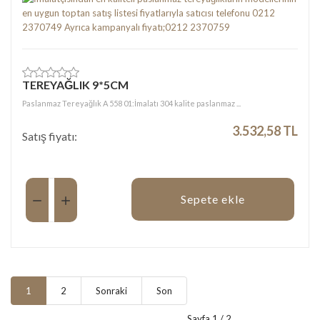
TEREYAĞLIK 9*5CM
Paslanmaz Tereyağlık A 558 01:İmalatı 304 kalite paslanmaz ...
3.532,58 TL
Satış fiyatı:
Miktar:
Sepete ekle
1
2
Sonraki
Son
Sayfa 1 / 2