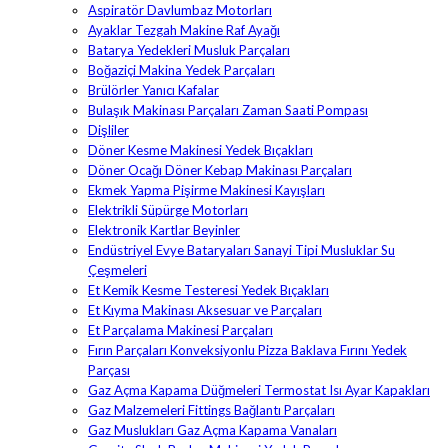
Aspiratör Davlumbaz Motorları
Ayaklar Tezgah Makine Raf Ayağı
Batarya Yedekleri Musluk Parçaları
Boğaziçi Makina Yedek Parçaları
Brülörler Yanıcı Kafalar
Bulaşık Makinası Parçaları Zaman Saati Pompası
Dişliler
Döner Kesme Makinesi Yedek Bıçakları
Döner Ocağı Döner Kebap Makinası Parçaları
Ekmek Yapma Pişirme Makinesi Kayışları
Elektrikli Süpürge Motorları
Elektronik Kartlar Beyinler
Endüstriyel Evye Bataryaları Sanayi Tipi Musluklar Su
Çeşmeleri
Et Kemik Kesme Testeresi Yedek Bıçakları
Et Kıyma Makinası Aksesuar ve Parçaları
Et Parçalama Makinesi Parçaları
Fırın Parçaları Konveksiyonlu Pizza Baklava Fırını Yedek
Parçası
Gaz Açma Kapama Düğmeleri Termostat Isı Ayar Kapakları
Gaz Malzemeleri Fittings Bağlantı Parçaları
Gaz Muslukları Gaz Açma Kapama Vanaları