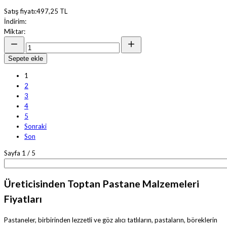
Satış fiyatı:
497,25 TL
İndirim:
Miktar:
Sepete ekle
1
2
3
4
5
Sonraki
Son
Sayfa 1 / 5
Üreticisinden Toptan Pastane Malzemeleri
Fiyatları
Pastaneler, birbirinden lezzetli ve göz alıcı tatlıların, pastaların, böreklerin