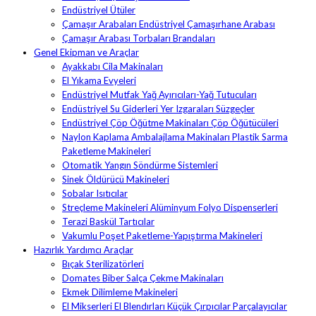
Endüstriyel Ütüler
Çamaşır Arabaları Endüstriyel Çamaşırhane Arabası
Çamaşır Arabası Torbaları Brandaları
Genel Ekipman ve Araçlar
Ayakkabı Cila Makinaları
El Yıkama Evyeleri
Endüstriyel Mutfak Yağ Ayırıcıları-Yağ Tutucuları
Endüstriyel Su Giderleri Yer Izgaraları Süzgeçler
Endüstriyel Çöp Öğütme Makinaları Çöp Öğütücüleri
Naylon Kaplama Ambalajlama Makinaları Plastik Sarma
Paketleme Makineleri
Otomatik Yangın Söndürme Sistemleri
Sinek Öldürücü Makineleri
Sobalar Isıtıcılar
Streçleme Makineleri Alüminyum Folyo Dispenserleri
Terazi Baskül Tartıcılar
Vakumlu Poşet Paketleme-Yapıştırma Makineleri
Hazırlık Yardımcı Araçlar
Bıçak Sterilizatörleri
Domates Biber Salça Çekme Makinaları
Ekmek Dilimleme Makineleri
El Mikserleri El Blendırları Küçük Çırpıcılar Parçalayıcılar