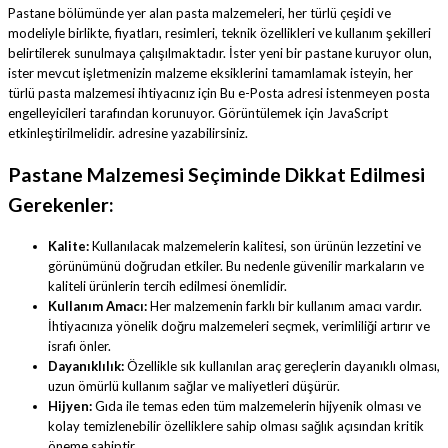
Pastane bölümünde yer alan pasta malzemeleri, her türlü çeşidi ve
modeliyle birlikte, fiyatları, resimleri, teknik özellikleri ve kullanım şekilleri
belirtilerek sunulmaya çalışılmaktadır. İster yeni bir pastane kuruyor olun,
ister mevcut işletmenizin malzeme eksiklerini tamamlamak isteyin, her
türlü pasta malzemesi ihtiyacınız için
Bu e-Posta adresi istenmeyen posta
engelleyicileri tarafından korunuyor. Görüntülemek için JavaScript
etkinleştirilmelidir.
adresine yazabilirsiniz.
Pastane Malzemesi Seçiminde Dikkat Edilmesi
Gerekenler:
Kalite:
Kullanılacak malzemelerin kalitesi, son ürünün lezzetini ve
görünümünü doğrudan etkiler. Bu nedenle güvenilir markaların ve
kaliteli ürünlerin tercih edilmesi önemlidir.
Kullanım Amacı:
Her malzemenin farklı bir kullanım amacı vardır.
İhtiyacınıza yönelik doğru malzemeleri seçmek, verimliliği artırır ve
israfı önler.
Dayanıklılık:
Özellikle sık kullanılan araç gereçlerin dayanıklı olması,
uzun ömürlü kullanım sağlar ve maliyetleri düşürür.
Hijyen:
Gıda ile temas eden tüm malzemelerin hijyenik olması ve
kolay temizlenebilir özelliklere sahip olması sağlık açısından kritik
öneme sahiptir.