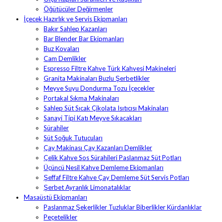
Öğütücüler Değirmenler
İçecek Hazırlık ve Servis Ekipmanları
Bakır Sahlep Kazanları
Bar Blender Bar Ekipmanları
Buz Kovaları
Cam Demlikler
Espresso Filtre Kahve Türk Kahvesi Makineleri
Granita Makinaları Buzlu Şerbetlikler
Meyve Suyu Dondurma Tozu İçecekler
Portakal Sıkma Makinaları
Sahlep Süt Sıcak Çikolata Isıtıcısı Makinaları
Sanayi Tipi Katı Meyve Sıkacakları
Sürahiler
Süt Soğuk Tutucuları
Çay Makinası Çay Kazanları Demlikler
Çelik Kahve Sos Sürahileri Paslanmaz Süt Potları
Üçüncü Nesil Kahve Demleme Ekipmanları
Şeffaf Filtre Kahve Çay Demleme Süt Servis Potları
Şerbet Ayranlık Limonatalıklar
Masaüstü Ekipmanları
Paslanmaz Şekerlikler Tuzluklar Biberlikler Kürdanlıklar
Peçetelikler