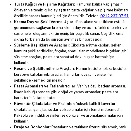
Turta Kağıdı ve Pişirme Kağıtları:
Hamurun kalıba yapışmasını
önleyen ve temizliği kolaylaştıran turta kağıtları ve pişirme kağıtları,
özellikle hassas hamur işleri için önemlidir. Telefon:
0212 237 07 51
Krema Duy ve Şekil Verme Uçları:
Pastaların ve tatlıların estetik
görünümünü sağlayan krema sıkma duy ve uçları, farklı desenler ve
süslemeler oluşturmak için geniş bir çeşitlilik sunar. Çeşitli krema
sıkma torbaları da bu sürecin ayrılmaz bir parçasıdır.
Süsleme Başlıkları ve Araçları:
Çikolata eritme kapları, şeker
hamuru şekillendiriciler, fırçalar, spatulalar, modelleme bıçakları gibi
süsleme araçları, pastalara sanatsal dokunuşlar katmak için
kullanılır.
Kesme ve Şekillendirme Araçları:
Hamur kesiciler, pizza kesiciler,
kurabiye kalıpları gibi araçlar, hamurları düzgün ve istenilen
şekillerde kesmek için idealdir.
Pasta Aromaları ve Tatlandırıcılar:
Vanilya özü, badem aroması,
limon kabuğu rendesi gibi doğal ve yapay aromalar, pastalara
karakteristik tatlar katar.
Küvertür Çikolatalar ve Pralinler:
Yüksek kaliteli küvertür
çikolatalar, ganajlar, soslar ve kaplamalar için temel malzemedir.
Kakaolu ve fındıklı pralinler ise dolgular ve aromalandırmalar için
kullanılır.
Draje ve Bonbonlar:
Pastaların ve tatlıların üzerini süslemek, renk