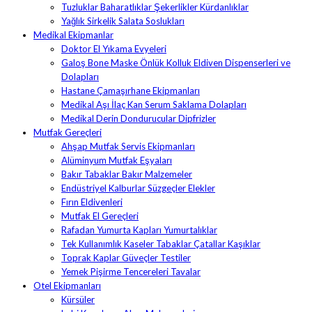
Tuzluklar Baharatlıklar Şekerlikler Kürdanlıklar
Yağlık Sirkelik Salata Soslukları
Medikal Ekipmanlar
Doktor El Yıkama Evyeleri
Galoş Bone Maske Önlük Kolluk Eldiven Dispenserleri ve
Dolapları
Hastane Çamaşırhane Ekipmanları
Medikal Aşı İlaç Kan Serum Saklama Dolapları
Medikal Derin Dondurucular Dipfrizler
Mutfak Gereçleri
Ahşap Mutfak Servis Ekipmanları
Alüminyum Mutfak Eşyaları
Bakır Tabaklar Bakır Malzemeler
Endüstriyel Kalburlar Süzgeçler Elekler
Fırın Eldivenleri
Mutfak El Gereçleri
Rafadan Yumurta Kapları Yumurtalıklar
Tek Kullanımlık Kaseler Tabaklar Çatallar Kaşıklar
Toprak Kaplar Güveçler Testiler
Yemek Pişirme Tencereleri Tavalar
Otel Ekipmanları
Kürsüler