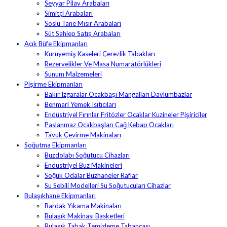
Seyyar Pilav Arabaları
Simitçi Arabaları
Soslu Tane Mısır Arabaları
Süt Sahlep Satış Arabaları
Açık Büfe Ekipmanları
Kuruyemiş Kaseleri Çerezlik Tabakları
Rezervelikler Ve Masa Numaratörlükleri
Sunum Malzemeleri
Pişirme Ekipmanları
Bakır Izgaralar Ocakbaşı Mangalları Davlumbazlar
Benmari Yemek Isıtıcıları
Endüstriyel Fırınlar Fritözler Ocaklar Kuzineler Pişiriciler
Paslanmaz Ocakbaşları Cağ Kebap Ocakları
Tavuk Çevirme Makinaları
Soğutma Ekipmanları
Buzdolabı Soğutucu Cihazları
Endüstriyel Buz Makineleri
Soğuk Odalar Buzhaneler Raflar
Su Sebili Modelleri Su Soğutucuları Cihazlar
Bulaşıkhane Ekipmanları
Bardak Yıkama Makinaları
Bulaşık Makinası Basketleri
Bulaşık Tabak Temizleme Tabancası