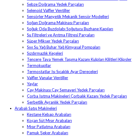
Sebze Doğrama Yedek Parçaları
Selenoid Valfler Ventiller
Sensörler Manyetik Mekanik Sensör Modelleri
Soğan Doğrama Makinası Parçaları
Soğuk Oda Buzdolabı Soğutucu Buzhane Kapıları
Su Filtreleri ve Arıtma Filtresi Parçaları
Süper Mikser Yedek Parçaları
Sıvı Su Yağ Buhar Yağ Kimyasal Pompaları
Sızdırmazlık Keçeleri
Tencere Tava Yemek Taşıma Kazanı Kulpları Kilitleri Klipsler
Termokupllar
Termostatlar Isı Sıcaklık Ayar Dereceleri
Valfler Vanalar Ventiller
Yaylar
Çay Makinası Çay Semaveri Yedek Parçaları
Çorba Isıtma Makineleri Çorbalık Kazanı Yedek Parçaları
Şerbetlik Ayranlık Yedek Parçaları
Arabalı Satış Makineleri
Kestane Kebap Arabaları
Koçan Süt Mısır Arabaları
Mısır Patlatma Arabaları
Pamuk Şeker Arabaları