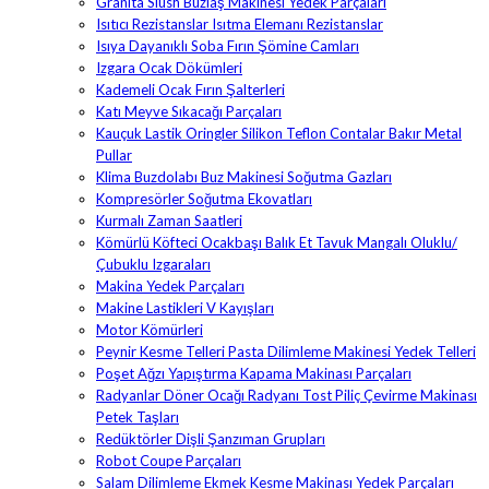
Granita Slush Buzlaş Makinesi Yedek Parçaları
Isıtıcı Rezistanslar Isıtma Elemanı Rezistanslar
Isıya Dayanıklı Soba Fırın Şömine Camları
Izgara Ocak Dökümleri
Kademeli Ocak Fırın Şalterleri
Katı Meyve Sıkacağı Parçaları
Kauçuk Lastik Oringler Silikon Teflon Contalar Bakır Metal
Pullar
Klima Buzdolabı Buz Makinesi Soğutma Gazları
Kompresörler Soğutma Ekovatları
Kurmalı Zaman Saatleri
Kömürlü Köfteci Ocakbaşı Balık Et Tavuk Mangalı Oluklu/
Çubuklu Izgaraları
Makina Yedek Parçaları
Makine Lastikleri V Kayışları
Motor Kömürleri
Peynir Kesme Telleri Pasta Dilimleme Makinesi Yedek Telleri
Poşet Ağzı Yapıştırma Kapama Makinası Parçaları
Radyanlar Döner Ocağı Radyanı Tost Piliç Çevirme Makinası
Petek Taşları
Redüktörler Dişli Şanzıman Grupları
Robot Coupe Parçaları
Salam Dilimleme Ekmek Kesme Makinası Yedek Parçaları