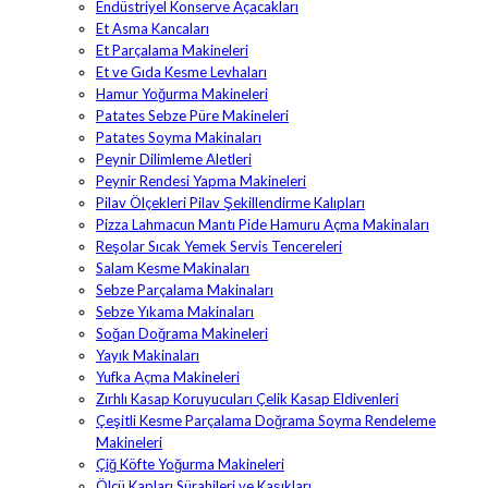
Endüstriyel Konserve Açacakları
Et Asma Kancaları
Et Parçalama Makineleri
Et ve Gıda Kesme Levhaları
Hamur Yoğurma Makineleri
Patates Sebze Püre Makineleri
Patates Soyma Makinaları
Peynir Dilimleme Aletleri
Peynir Rendesi Yapma Makineleri
Pilav Ölçekleri Pilav Şekillendirme Kalıpları
Pizza Lahmacun Mantı Pide Hamuru Açma Makinaları
Reşolar Sıcak Yemek Servis Tencereleri
Salam Kesme Makinaları
Sebze Parçalama Makinaları
Sebze Yıkama Makinaları
Soğan Doğrama Makineleri
Yayık Makinaları
Yufka Açma Makineleri
Zırhlı Kasap Koruyucuları Çelik Kasap Eldivenleri
Çeşitli Kesme Parçalama Doğrama Soyma Rendeleme
Makineleri
Çiğ Köfte Yoğurma Makineleri
Ölçü Kapları Sürahileri ve Kaşıkları