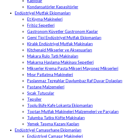
Kablolar
Kondansatörler Kapasitörler
Endüstriyel Mutfak Ekipmanları
Et Kıyma Makineleri
Fritöz Sepetleri
Gastronom Küvetler Gastronom Kaplar
Gemi Tipi Endüstriyel Mutfak Ekipmanları
Kiralık Endüstriyel Mutfak Makinaları
Kitchenaid Mikserler ve Aksesuarları
Makara Rulo Tatlı Makinaları
Makarna Haşlama Makinası Sepetleri
Mikserler Krema Pasta Mikseri Mayonez Mikserleri
Mısır Patlatma Makineleri
Paslanmaz Tezgahlar Davlumbaz Raf Duvar Dolapları
Pastane Malzemeleri
Sıcak Tutucular
Tepsiler
Toplu Büfe Kafe Lokanta Ekipmanları
Toptan Mutfak Makineleri Malzemeleri ve Parçaları
Tulumba Tatlısı Köfte Makinaları
Yemek Taşıma Kazanı Kapları
Endüstriyel Çamaşırhane Ekipmanları
Endüstriyel Çamaşır Makineleri