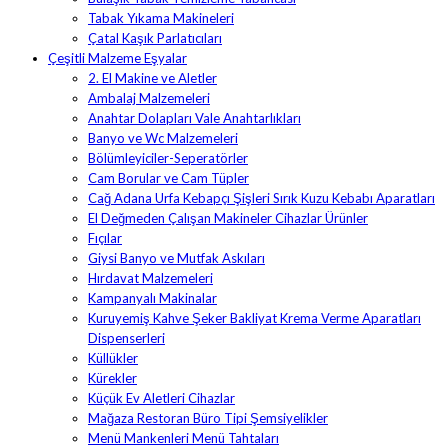
Tabak Yıkama Makineleri
Çatal Kaşık Parlatıcıları
Çeşitli Malzeme Eşyalar
2. El Makine ve Aletler
Ambalaj Malzemeleri
Anahtar Dolapları Vale Anahtarlıkları
Banyo ve Wc Malzemeleri
Bölümleyiciler-Seperatörler
Cam Borular ve Cam Tüpler
Cağ Adana Urfa Kebapçı Şişleri Sırık Kuzu Kebabı Aparatları
El Değmeden Çalışan Makineler Cihazlar Ürünler
Fıçılar
Giysi Banyo ve Mutfak Askıları
Hırdavat Malzemeleri
Kampanyalı Makinalar
Kuruyemiş Kahve Şeker Bakliyat Krema Verme Aparatları
Dispenserleri
Küllükler
Kürekler
Küçük Ev Aletleri Cihazlar
Mağaza Restoran Büro Tipi Şemsiyelikler
Menü Mankenleri Menü Tahtaları