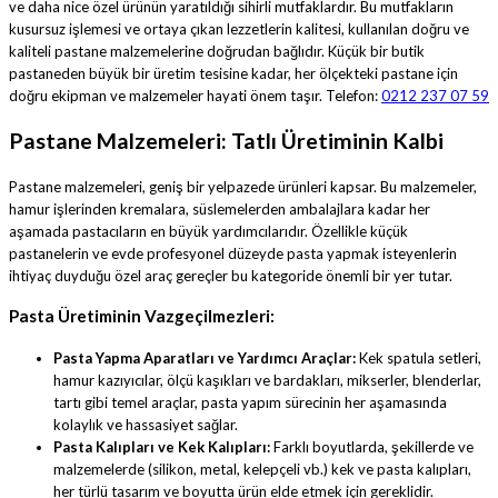
ve daha nice özel ürünün yaratıldığı sihirli mutfaklardır. Bu mutfakların
kusursuz işlemesi ve ortaya çıkan lezzetlerin kalitesi, kullanılan doğru ve
kaliteli pastane malzemelerine doğrudan bağlıdır. Küçük bir butik
pastaneden büyük bir üretim tesisine kadar, her ölçekteki pastane için
doğru ekipman ve malzemeler hayati önem taşır. Telefon:
0212 237 07 59
Pastane Malzemeleri: Tatlı Üretiminin Kalbi
Pastane malzemeleri, geniş bir yelpazede ürünleri kapsar. Bu malzemeler,
hamur işlerinden kremalara, süslemelerden ambalajlara kadar her
aşamada pastacıların en büyük yardımcılarıdır. Özellikle küçük
pastanelerin ve evde profesyonel düzeyde pasta yapmak isteyenlerin
ihtiyaç duyduğu özel araç gereçler bu kategoride önemli bir yer tutar.
Pasta Üretiminin Vazgeçilmezleri:
Pasta Yapma Aparatları ve Yardımcı Araçlar:
Kek spatula setleri,
hamur kazıyıcılar, ölçü kaşıkları ve bardakları, mikserler, blenderlar,
tartı gibi temel araçlar, pasta yapım sürecinin her aşamasında
kolaylık ve hassasiyet sağlar.
Pasta Kalıpları ve Kek Kalıpları:
Farklı boyutlarda, şekillerde ve
malzemelerde (silikon, metal, kelepçeli vb.) kek ve pasta kalıpları,
her türlü tasarım ve boyutta ürün elde etmek için gereklidir.