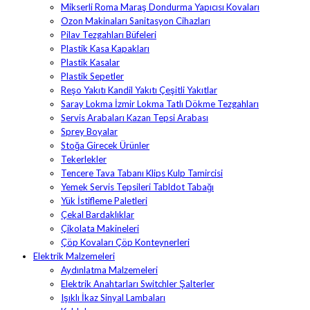
Mikserli Roma Maraş Dondurma Yapıcısı Kovaları
Ozon Makinaları Sanitasyon Cihazları
Pilav Tezgahları Büfeleri
Plastik Kasa Kapakları
Plastik Kasalar
Plastik Sepetler
Reşo Yakıtı Kandil Yakıtı Çeşitli Yakıtlar
Saray Lokma İzmir Lokma Tatlı Dökme Tezgahları
Servis Arabaları Kazan Tepsi Arabası
Sprey Boyalar
Stoğa Girecek Ürünler
Tekerlekler
Tencere Tava Tabanı Klips Kulp Tamircisi
Yemek Servis Tepsileri Tabldot Tabağı
Yük İstifleme Paletleri
Çekal Bardaklıklar
Çikolata Makineleri
Çöp Kovaları Çöp Konteynerleri
Elektrik Malzemeleri
Aydınlatma Malzemeleri
Elektrik Anahtarları Switchler Şalterler
Işıklı İkaz Sinyal Lambaları