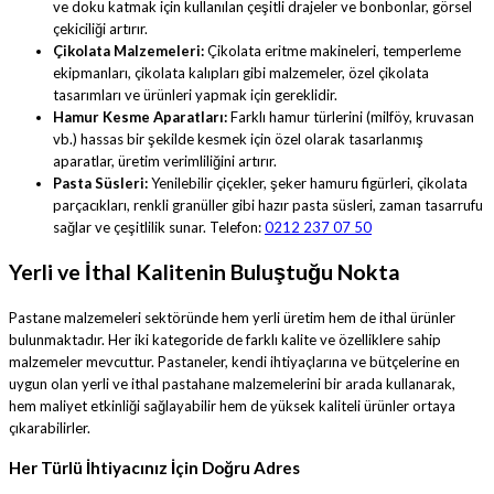
ve doku katmak için kullanılan çeşitli drajeler ve bonbonlar, görsel
çekiciliği artırır.
Çikolata Malzemeleri:
Çikolata eritme makineleri, temperleme
ekipmanları, çikolata kalıpları gibi malzemeler, özel çikolata
tasarımları ve ürünleri yapmak için gereklidir.
Hamur Kesme Aparatları:
Farklı hamur türlerini (milföy, kruvasan
vb.) hassas bir şekilde kesmek için özel olarak tasarlanmış
aparatlar, üretim verimliliğini artırır.
Pasta Süsleri:
Yenilebilir çiçekler, şeker hamuru figürleri, çikolata
parçacıkları, renkli granüller gibi hazır pasta süsleri, zaman tasarrufu
sağlar ve çeşitlilik sunar. Telefon:
0212 237 07 50
Yerli ve İthal Kalitenin Buluştuğu Nokta
Pastane malzemeleri sektöründe hem yerli üretim hem de ithal ürünler
bulunmaktadır. Her iki kategoride de farklı kalite ve özelliklere sahip
malzemeler mevcuttur. Pastaneler, kendi ihtiyaçlarına ve bütçelerine en
uygun olan yerli ve ithal pastahane malzemelerini bir arada kullanarak,
hem maliyet etkinliği sağlayabilir hem de yüksek kaliteli ürünler ortaya
çıkarabilirler.
Her Türlü İhtiyacınız İçin Doğru Adres