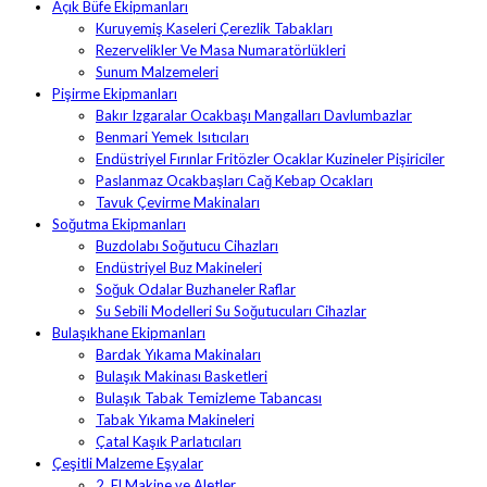
Açık Büfe Ekipmanları
Kuruyemiş Kaseleri Çerezlik Tabakları
Rezervelikler Ve Masa Numaratörlükleri
Sunum Malzemeleri
Pişirme Ekipmanları
Bakır Izgaralar Ocakbaşı Mangalları Davlumbazlar
Benmari Yemek Isıtıcıları
Endüstriyel Fırınlar Fritözler Ocaklar Kuzineler Pişiriciler
Paslanmaz Ocakbaşları Cağ Kebap Ocakları
Tavuk Çevirme Makinaları
Soğutma Ekipmanları
Buzdolabı Soğutucu Cihazları
Endüstriyel Buz Makineleri
Soğuk Odalar Buzhaneler Raflar
Su Sebili Modelleri Su Soğutucuları Cihazlar
Bulaşıkhane Ekipmanları
Bardak Yıkama Makinaları
Bulaşık Makinası Basketleri
Bulaşık Tabak Temizleme Tabancası
Tabak Yıkama Makineleri
Çatal Kaşık Parlatıcıları
Çeşitli Malzeme Eşyalar
2. El Makine ve Aletler