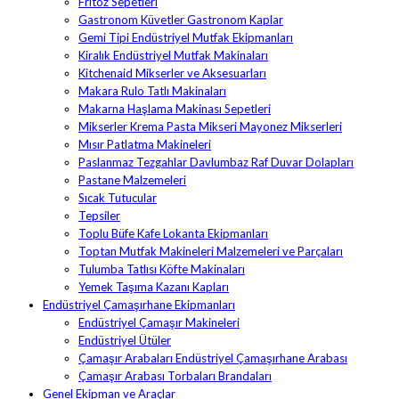
Fritöz Sepetleri
Gastronom Küvetler Gastronom Kaplar
Gemi Tipi Endüstriyel Mutfak Ekipmanları
Kiralık Endüstriyel Mutfak Makinaları
Kitchenaid Mikserler ve Aksesuarları
Makara Rulo Tatlı Makinaları
Makarna Haşlama Makinası Sepetleri
Mikserler Krema Pasta Mikseri Mayonez Mikserleri
Mısır Patlatma Makineleri
Paslanmaz Tezgahlar Davlumbaz Raf Duvar Dolapları
Pastane Malzemeleri
Sıcak Tutucular
Tepsiler
Toplu Büfe Kafe Lokanta Ekipmanları
Toptan Mutfak Makineleri Malzemeleri ve Parçaları
Tulumba Tatlısı Köfte Makinaları
Yemek Taşıma Kazanı Kapları
Endüstriyel Çamaşırhane Ekipmanları
Endüstriyel Çamaşır Makineleri
Endüstriyel Ütüler
Çamaşır Arabaları Endüstriyel Çamaşırhane Arabası
Çamaşır Arabası Torbaları Brandaları
Genel Ekipman ve Araçlar