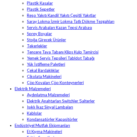
Plastik Kasalar
Plastik Sepetler
Reşo Yakıtı Kandil Yakıtı Çeşitli Yakıtlar
Saray Lokma İzmir Lokma Tatlı Dökme Tezgahları
Servis Arabaları Kazan Tepsi Arabası
Sprey Boyalar
Stoğa Girecek Ürünler
Tekerlekler
Tencere Tava Tabanı Klips Kulp Tamircisi
Yemek Servis Tepsileri Tabldot Tabağı
Yük İstifleme Paletleri
Çekal Bardaklıklar
Çikolata Makineleri
Çöp Kovaları Çöp Konteynerleri
Elektrik Malzemeleri
Aydınlatma Malzemeleri
Elektrik Anahtarları Switchler Şalterler
Işıklı İkaz Sinyal Lambaları
Kablolar
Kondansatörler Kapasitörler
Endüstriyel Mutfak Ekipmanları
Et Kıyma Makineleri