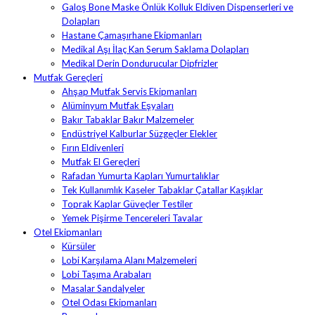
Galoş Bone Maske Önlük Kolluk Eldiven Dispenserleri ve
Dolapları
Hastane Çamaşırhane Ekipmanları
Medikal Aşı İlaç Kan Serum Saklama Dolapları
Medikal Derin Dondurucular Dipfrizler
Mutfak Gereçleri
Ahşap Mutfak Servis Ekipmanları
Alüminyum Mutfak Eşyaları
Bakır Tabaklar Bakır Malzemeler
Endüstriyel Kalburlar Süzgeçler Elekler
Fırın Eldivenleri
Mutfak El Gereçleri
Rafadan Yumurta Kapları Yumurtalıklar
Tek Kullanımlık Kaseler Tabaklar Çatallar Kaşıklar
Toprak Kaplar Güveçler Testiler
Yemek Pişirme Tencereleri Tavalar
Otel Ekipmanları
Kürsüler
Lobi Karşılama Alanı Malzemeleri
Lobi Taşıma Arabaları
Masalar Sandalyeler
Otel Odası Ekipmanları