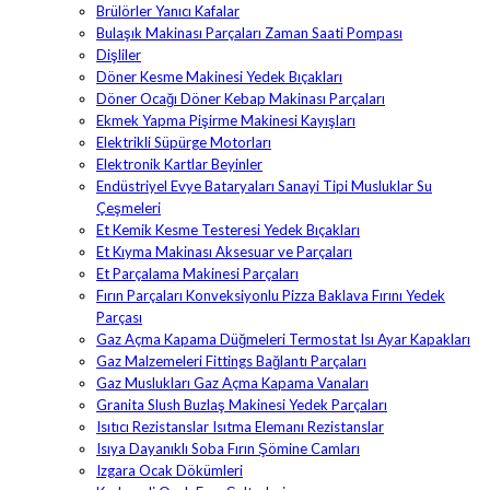
Brülörler Yanıcı Kafalar
Bulaşık Makinası Parçaları Zaman Saati Pompası
Dişliler
Döner Kesme Makinesi Yedek Bıçakları
Döner Ocağı Döner Kebap Makinası Parçaları
Ekmek Yapma Pişirme Makinesi Kayışları
Elektrikli Süpürge Motorları
Elektronik Kartlar Beyinler
Endüstriyel Evye Bataryaları Sanayi Tipi Musluklar Su
Çeşmeleri
Et Kemik Kesme Testeresi Yedek Bıçakları
Et Kıyma Makinası Aksesuar ve Parçaları
Et Parçalama Makinesi Parçaları
Fırın Parçaları Konveksiyonlu Pizza Baklava Fırını Yedek
Parçası
Gaz Açma Kapama Düğmeleri Termostat Isı Ayar Kapakları
Gaz Malzemeleri Fittings Bağlantı Parçaları
Gaz Muslukları Gaz Açma Kapama Vanaları
Granita Slush Buzlaş Makinesi Yedek Parçaları
Isıtıcı Rezistanslar Isıtma Elemanı Rezistanslar
Isıya Dayanıklı Soba Fırın Şömine Camları
Izgara Ocak Dökümleri