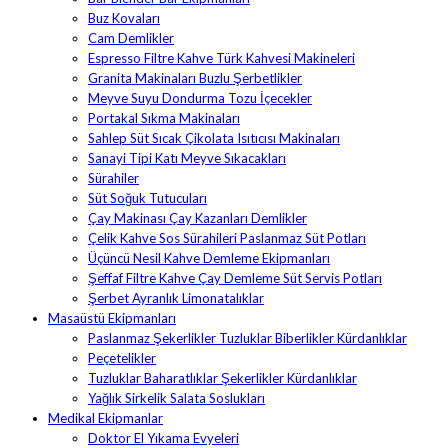
Buz Kovaları
Cam Demlikler
Espresso Filtre Kahve Türk Kahvesi Makineleri
Granita Makinaları Buzlu Şerbetlikler
Meyve Suyu Dondurma Tozu İçecekler
Portakal Sıkma Makinaları
Sahlep Süt Sıcak Çikolata Isıtıcısı Makinaları
Sanayi Tipi Katı Meyve Sıkacakları
Sürahiler
Süt Soğuk Tutucuları
Çay Makinası Çay Kazanları Demlikler
Çelik Kahve Sos Sürahileri Paslanmaz Süt Potları
Üçüncü Nesil Kahve Demleme Ekipmanları
Şeffaf Filtre Kahve Çay Demleme Süt Servis Potları
Şerbet Ayranlık Limonatalıklar
Masaüstü Ekipmanları
Paslanmaz Şekerlikler Tuzluklar Biberlikler Kürdanlıklar
Peçetelikler
Tuzluklar Baharatlıklar Şekerlikler Kürdanlıklar
Yağlık Sirkelik Salata Soslukları
Medikal Ekipmanlar
Doktor El Yıkama Evyeleri