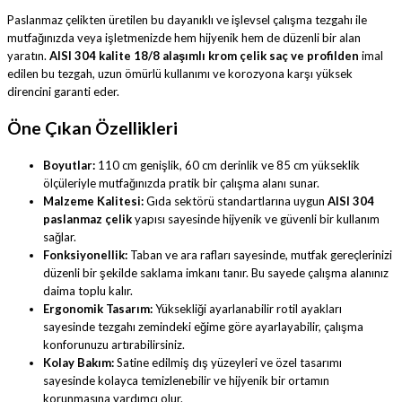
Paslanmaz çelikten üretilen bu dayanıklı ve işlevsel çalışma tezgahı ile
mutfağınızda veya işletmenizde hem hijyenik hem de düzenli bir alan
yaratın.
AISI 304 kalite 18/8 alaşımlı krom çelik saç ve profilden
imal
edilen bu tezgah, uzun ömürlü kullanımı ve korozyona karşı yüksek
direncini garanti eder.
Öne Çıkan Özellikleri
Boyutlar:
110 cm genişlik, 60 cm derinlik ve 85 cm yükseklik
ölçüleriyle mutfağınızda pratik bir çalışma alanı sunar.
Malzeme Kalitesi:
Gıda sektörü standartlarına uygun
AISI 304
paslanmaz çelik
yapısı sayesinde hijyenik ve güvenli bir kullanım
sağlar.
Fonksiyonellik:
Taban ve ara rafları sayesinde, mutfak gereçlerinizi
düzenli bir şekilde saklama imkanı tanır. Bu sayede çalışma alanınız
daima toplu kalır.
Ergonomik Tasarım:
Yüksekliği ayarlanabilir rotil ayakları
sayesinde tezgahı zemindeki eğime göre ayarlayabilir, çalışma
konforunuzu artırabilirsiniz.
Kolay Bakım:
Satine edilmiş dış yüzeyleri ve özel tasarımı
sayesinde kolayca temizlenebilir ve hijyenik bir ortamın
korunmasına yardımcı olur.