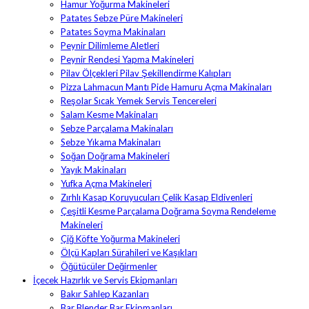
Hamur Yoğurma Makineleri
Patates Sebze Püre Makineleri
Patates Soyma Makinaları
Peynir Dilimleme Aletleri
Peynir Rendesi Yapma Makineleri
Pilav Ölçekleri Pilav Şekillendirme Kalıpları
Pizza Lahmacun Mantı Pide Hamuru Açma Makinaları
Reşolar Sıcak Yemek Servis Tencereleri
Salam Kesme Makinaları
Sebze Parçalama Makinaları
Sebze Yıkama Makinaları
Soğan Doğrama Makineleri
Yayık Makinaları
Yufka Açma Makineleri
Zırhlı Kasap Koruyucuları Çelik Kasap Eldivenleri
Çeşitli Kesme Parçalama Doğrama Soyma Rendeleme
Makineleri
Çiğ Köfte Yoğurma Makineleri
Ölçü Kapları Sürahileri ve Kaşıkları
Öğütücüler Değirmenler
İçecek Hazırlık ve Servis Ekipmanları
Bakır Sahlep Kazanları
Bar Blender Bar Ekipmanları