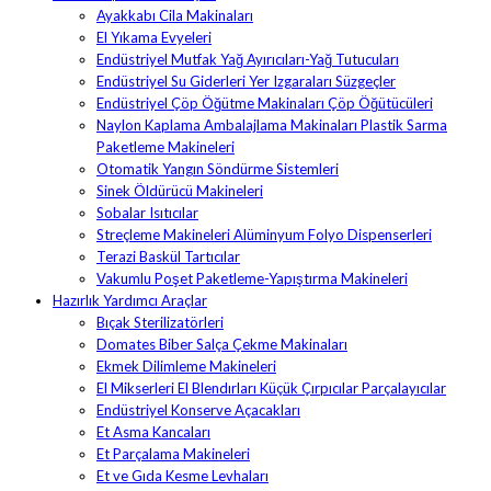
Ayakkabı Cila Makinaları
El Yıkama Evyeleri
Endüstriyel Mutfak Yağ Ayırıcıları-Yağ Tutucuları
Endüstriyel Su Giderleri Yer Izgaraları Süzgeçler
Endüstriyel Çöp Öğütme Makinaları Çöp Öğütücüleri
Naylon Kaplama Ambalajlama Makinaları Plastik Sarma
Paketleme Makineleri
Otomatik Yangın Söndürme Sistemleri
Sinek Öldürücü Makineleri
Sobalar Isıtıcılar
Streçleme Makineleri Alüminyum Folyo Dispenserleri
Terazi Baskül Tartıcılar
Vakumlu Poşet Paketleme-Yapıştırma Makineleri
Hazırlık Yardımcı Araçlar
Bıçak Sterilizatörleri
Domates Biber Salça Çekme Makinaları
Ekmek Dilimleme Makineleri
El Mikserleri El Blendırları Küçük Çırpıcılar Parçalayıcılar
Endüstriyel Konserve Açacakları
Et Asma Kancaları
Et Parçalama Makineleri
Et ve Gıda Kesme Levhaları