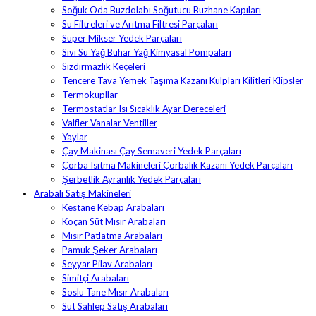
Soğuk Oda Buzdolabı Soğutucu Buzhane Kapıları
Su Filtreleri ve Arıtma Filtresi Parçaları
Süper Mikser Yedek Parçaları
Sıvı Su Yağ Buhar Yağ Kimyasal Pompaları
Sızdırmazlık Keçeleri
Tencere Tava Yemek Taşıma Kazanı Kulpları Kilitleri Klipsler
Termokupllar
Termostatlar Isı Sıcaklık Ayar Dereceleri
Valfler Vanalar Ventiller
Yaylar
Çay Makinası Çay Semaveri Yedek Parçaları
Çorba Isıtma Makineleri Çorbalık Kazanı Yedek Parçaları
Şerbetlik Ayranlık Yedek Parçaları
Arabalı Satış Makineleri
Kestane Kebap Arabaları
Koçan Süt Mısır Arabaları
Mısır Patlatma Arabaları
Pamuk Şeker Arabaları
Seyyar Pilav Arabaları
Simitçi Arabaları
Soslu Tane Mısır Arabaları
Süt Sahlep Satış Arabaları