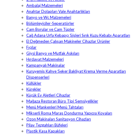
Ambalaj Malzemeleri
Anahtar Dolapları Vale Anahtarlıkları
Banyo ve Wc Malzemeleri
Bölümleyiciler-Seperatörler
Cam Borular ve Cam Tüpler
Cağ Adana Urfa Kebapçı Şişleri Sırık Kuzu Kebabı Aparatları
El Değmeden Çalışan Makineler Cihazlar Ürünler
Fıçılar
Giysi Banyo ve Mutfak Askıları
Hırdavat Malzemeleri
Kampanyalı Makinalar
Kuruyemiş Kahve Şeker Bakliyat Krema Verme Aparatları
Dispenserleri
Küllükler
Kürekler
Küçük Ev Aletleri Cihazlar
Mağaza Restoran Büro Tipi Şemsiyelikler
Menü Mankenleri Menü Tahtaları
Mikserli Roma Maraş Dondurma Yapıcısı Kovaları
Ozon Makinaları Sanitasyon Cihazları
Pilav Tezgahları Büfeleri
Plastik Kasa Kapakları