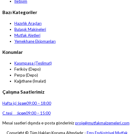
İletişim
Bazı Kategoriler
Hazırlık Araçları
Bulaşık Makineleri
Mutfak Aletleri
Yemekhane Ekipmanları
Konumlar
Kasımpaşa (Teslimat)
Feriköy (Depo)
Perpa (Depo)
Kağıthane (İmalat)
Çalışma Saatlerimiz
Hafta içi :
icon
09:00 – 18:00
C.tesi :
icon
09:00 – 15:00
Mesai saatleri dışında e-posta gönderiniz
proje@mutfakmalzemeleri.com
Copyright © Tüm Hakları Koruma Altındadır -
Ems Endüstriyel Mutfak