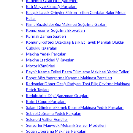
Kademeli Ocak Fırın Şalterleri
Katı Meyve Sıkacağı Parçaları
Kauçuk Lastik Oringler Silikon Teflon Contalar Bakır Metal
Pullar
Klima Buzdolabı Buz Makinesi Soğutma Gazları
Kompresörler Soğutma Ekovatları
Kurmalı Zaman Saatleri
Kömürlü Köfteci Ocakbaşı Balık Et Tavuk Mangalı Oluklu/
Çubuklu Izgaraları
Makina Yedek Parçaları
Makine Lastikleri V Kayışları
Motor Kömürleri
Peynir Kesme Telleri Pasta Dilimleme Makinesi Yedek Telleri
Poşet Ağzı Yapıştırma Kapama Makinası Parçaları
Radyanlar Döner Ocağı Radyanı Tost Piliç Çevirme Makinası
Petek Taşları
Redüktörler Dişli Şanzıman Grupları
Robot Coupe Parçaları
Salam Dilimleme Ekmek Kesme Makinası Yedek Parçaları
Sebze Doğrama Yedek Parçaları
Selenoid Valfler Ventiller
Sensörler Manyetik Mekanik Sensör Modelleri
Soğan Doğrama Makinası Parçaları