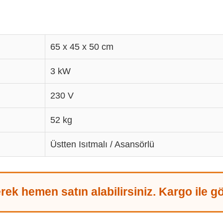
65 x 45 x 50 cm
3 kW
230 V
52 kg
Üstten Isıtmalı / Asansörlü
ek hemen satın alabilirsiniz. Kargo ile gö