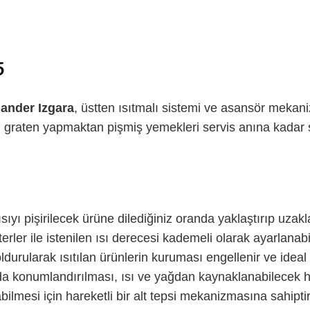
5
mander Izgara
, üstten ısıtmalı sistemi ve asansör mekani
graten yapmaktan pişmiş yemekleri servis anına kadar sı
ıyı pişirilecek ürüne dilediğiniz oranda yaklaştırıp uzakla
rler ile istenilen ısı derecesi kademeli olarak ayarlanabili
oldurularak ısıtılan ürünlerin kuruması engellenir ve idea
da konumlandırılması, ısı ve yağdan kaynaklanabilecek h
abilmesi için hareketli bir alt tepsi mekanizmasına sahiptir