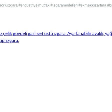
örlüızgara #endüstriyelmutfak #ızgaramodelleri #ekmekkızartma #ba