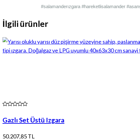
#salamanderızgara #hareketlisalamander #asans
İlgili ürünler
Gazlı Set Üstü Izgara
50.207,85 TL