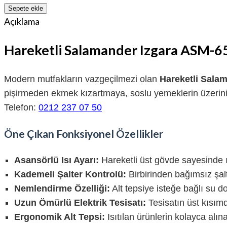
Sepete ekle
Açıklama
Hareketli Salamander Izgara ASM-6
Modern mutfakların vazgeçilmezi olan
Hareketli Sala
pişirmeden ekmek kızartmaya, soslu yemeklerin üzerini 
Telefon:
0212 237 07 50
Öne Çıkan Fonksiyonel Özellikler
Asansörlü Isı Ayarı:
Hareketli üst gövde sayesinde ıs
Kademeli Şalter Kontrolü:
Birbirinden bağımsız şalte
Nemlendirme Özelliği:
Alt tepsiye isteğe bağlı su d
Uzun Ömürlü Elektrik Tesisatı:
Tesisatın üst kısım
Ergonomik Alt Tepsi:
Isıtılan ürünlerin kolayca alın