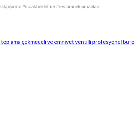
lıkpişirme #sıcakbekletme #restoranekipmanları