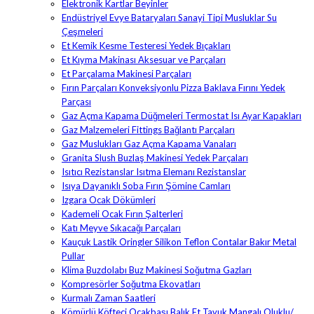
Elektronik Kartlar Beyinler
Endüstriyel Evye Bataryaları Sanayi Tipi Musluklar Su
Çeşmeleri
Et Kemik Kesme Testeresi Yedek Bıçakları
Et Kıyma Makinası Aksesuar ve Parçaları
Et Parçalama Makinesi Parçaları
Fırın Parçaları Konveksiyonlu Pizza Baklava Fırını Yedek
Parçası
Gaz Açma Kapama Düğmeleri Termostat Isı Ayar Kapakları
Gaz Malzemeleri Fittings Bağlantı Parçaları
Gaz Muslukları Gaz Açma Kapama Vanaları
Granita Slush Buzlaş Makinesi Yedek Parçaları
Isıtıcı Rezistanslar Isıtma Elemanı Rezistanslar
Isıya Dayanıklı Soba Fırın Şömine Camları
Izgara Ocak Dökümleri
Kademeli Ocak Fırın Şalterleri
Katı Meyve Sıkacağı Parçaları
Kauçuk Lastik Oringler Silikon Teflon Contalar Bakır Metal
Pullar
Klima Buzdolabı Buz Makinesi Soğutma Gazları
Kompresörler Soğutma Ekovatları
Kurmalı Zaman Saatleri
Kömürlü Köfteci Ocakbaşı Balık Et Tavuk Mangalı Oluklu/