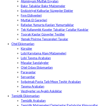
Alüminyum Mutfak Eşyaları
Bakır Tabaklar Bakır Malzemeler
Endüstriyel Kalburlar Süzgeçler Elekler
Fırın Eldivenleri
Mutfak El Gereçleri
Rafadan Yumurta Kapları Yumurtalıklar
Tek Kullanımlık Kaseler Tabaklar Çatallar Kaşıklar
Toprak Kaplar Güveçler Testiler
Yemek Pişirme Tencereleri Tavalar
Otel Ekipmanları
Kürsüler
Lobi Karşılama Alanı Malzemeleri
Lobi Taşıma Arabaları
Masalar Sandalyeler
Otel Odası Ekipmanları
Paravanlar
Servantlar
Soğutmalı Pasta Tatlı Meze Teşhir Arabaları
Taşıma Arabaları
Vestiyerler ve Ayaklı Askılıklar
Temizlik Ekipmanları
Temizlik Arabaları
Temizlik Malzemeleri Deterjanlar Parlatıcılar Kimyasallar