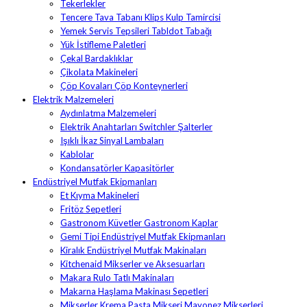
Tekerlekler
Tencere Tava Tabanı Klips Kulp Tamircisi
Yemek Servis Tepsileri Tabldot Tabağı
Yük İstifleme Paletleri
Çekal Bardaklıklar
Çikolata Makineleri
Çöp Kovaları Çöp Konteynerleri
Elektrik Malzemeleri
Aydınlatma Malzemeleri
Elektrik Anahtarları Switchler Şalterler
Işıklı İkaz Sinyal Lambaları
Kablolar
Kondansatörler Kapasitörler
Endüstriyel Mutfak Ekipmanları
Et Kıyma Makineleri
Fritöz Sepetleri
Gastronom Küvetler Gastronom Kaplar
Gemi Tipi Endüstriyel Mutfak Ekipmanları
Kiralık Endüstriyel Mutfak Makinaları
Kitchenaid Mikserler ve Aksesuarları
Makara Rulo Tatlı Makinaları
Makarna Haşlama Makinası Sepetleri
Mikserler Krema Pasta Mikseri Mayonez Mikserleri