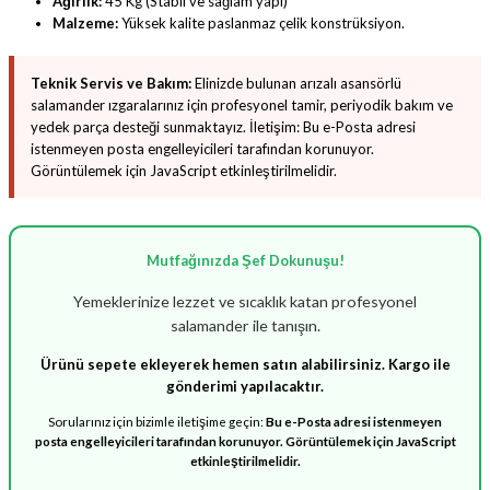
Ağırlık:
45 Kg (Stabil ve sağlam yapı)
Malzeme:
Yüksek kalite paslanmaz çelik konstrüksiyon.
Teknik Servis ve Bakım:
Elinizde bulunan arızalı asansörlü
salamander ızgaralarınız için profesyonel tamir, periyodik bakım ve
yedek parça desteği sunmaktayız. İletişim:
Bu e-Posta adresi
istenmeyen posta engelleyicileri tarafından korunuyor.
Görüntülemek için JavaScript etkinleştirilmelidir.
Mutfağınızda Şef Dokunuşu!
Yemeklerinize lezzet ve sıcaklık katan profesyonel
salamander ile tanışın.
Ürünü sepete ekleyerek hemen satın alabilirsiniz. Kargo ile
gönderimi yapılacaktır.
Sorularınız için bizimle iletişime geçin:
Bu e-Posta adresi istenmeyen
posta engelleyicileri tarafından korunuyor. Görüntülemek için JavaScript
etkinleştirilmelidir.