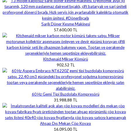
Şarjlı Döner Kesme Makinesi
57.600,00 TL
Kitchenaid Mikser Kömürü
902,52 TL
60 Hz Gemi Tipi Buzdolabı Kompresörü
31.988,88 TL
Ahşap Dış Mekan Çöp Kovası
16.095,00 TL