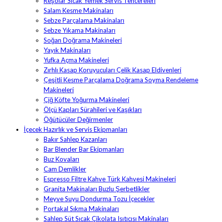
Reşolar Sıcak Yemek Servis Tencereleri
Salam Kesme Makinaları
Sebze Parçalama Makinaları
Sebze Yıkama Makinaları
Soğan Doğrama Makineleri
Yayık Makinaları
Yufka Açma Makineleri
Zırhlı Kasap Koruyucuları Çelik Kasap Eldivenleri
Çeşitli Kesme Parçalama Doğrama Soyma Rendeleme
Makineleri
Çiğ Köfte Yoğurma Makineleri
Ölçü Kapları Sürahileri ve Kaşıkları
Öğütücüler Değirmenler
İçecek Hazırlık ve Servis Ekipmanları
Bakır Sahlep Kazanları
Bar Blender Bar Ekipmanları
Buz Kovaları
Cam Demlikler
Espresso Filtre Kahve Türk Kahvesi Makineleri
Granita Makinaları Buzlu Şerbetlikler
Meyve Suyu Dondurma Tozu İçecekler
Portakal Sıkma Makinaları
Sahlep Süt Sıcak Çikolata Isıtıcısı Makinaları