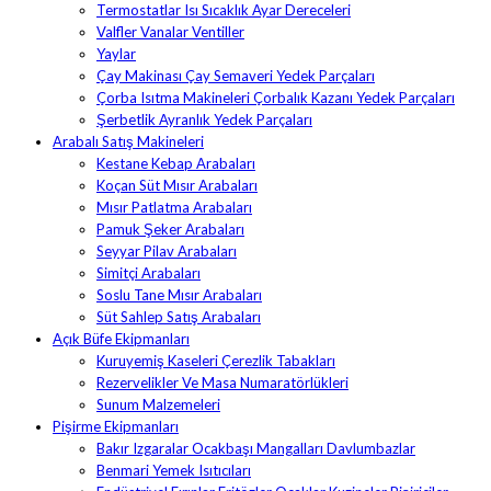
Termostatlar Isı Sıcaklık Ayar Dereceleri
Valfler Vanalar Ventiller
Yaylar
Çay Makinası Çay Semaveri Yedek Parçaları
Çorba Isıtma Makineleri Çorbalık Kazanı Yedek Parçaları
Şerbetlik Ayranlık Yedek Parçaları
Arabalı Satış Makineleri
Kestane Kebap Arabaları
Koçan Süt Mısır Arabaları
Mısır Patlatma Arabaları
Pamuk Şeker Arabaları
Seyyar Pilav Arabaları
Simitçi Arabaları
Soslu Tane Mısır Arabaları
Süt Sahlep Satış Arabaları
Açık Büfe Ekipmanları
Kuruyemiş Kaseleri Çerezlik Tabakları
Rezervelikler Ve Masa Numaratörlükleri
Sunum Malzemeleri
Pişirme Ekipmanları
Bakır Izgaralar Ocakbaşı Mangalları Davlumbazlar
Benmari Yemek Isıtıcıları