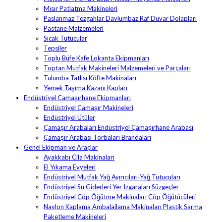
Mısır Patlatma Makineleri
Paslanmaz Tezgahlar Davlumbaz Raf Duvar Dolapları
Pastane Malzemeleri
Sıcak Tutucular
Tepsiler
Toplu Büfe Kafe Lokanta Ekipmanları
Toptan Mutfak Makineleri Malzemeleri ve Parçaları
Tulumba Tatlısı Köfte Makinaları
Yemek Taşıma Kazanı Kapları
Endüstriyel Çamaşırhane Ekipmanları
Endüstriyel Çamaşır Makineleri
Endüstriyel Ütüler
Çamaşır Arabaları Endüstriyel Çamaşırhane Arabası
Çamaşır Arabası Torbaları Brandaları
Genel Ekipman ve Araçlar
Ayakkabı Cila Makinaları
El Yıkama Evyeleri
Endüstriyel Mutfak Yağ Ayırıcıları-Yağ Tutucuları
Endüstriyel Su Giderleri Yer Izgaraları Süzgeçler
Endüstriyel Çöp Öğütme Makinaları Çöp Öğütücüleri
Naylon Kaplama Ambalajlama Makinaları Plastik Sarma
Paketleme Makineleri