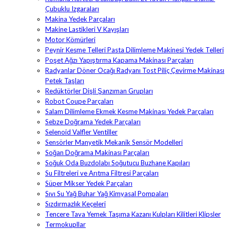
Çubuklu Izgaraları
Makina Yedek Parçaları
Makine Lastikleri V Kayışları
Motor Kömürleri
Peynir Kesme Telleri Pasta Dilimleme Makinesi Yedek Telleri
Poşet Ağzı Yapıştırma Kapama Makinası Parçaları
Radyanlar Döner Ocağı Radyanı Tost Piliç Çevirme Makinası
Petek Taşları
Redüktörler Dişli Şanzıman Grupları
Robot Coupe Parçaları
Salam Dilimleme Ekmek Kesme Makinası Yedek Parçaları
Sebze Doğrama Yedek Parçaları
Selenoid Valfler Ventiller
Sensörler Manyetik Mekanik Sensör Modelleri
Soğan Doğrama Makinası Parçaları
Soğuk Oda Buzdolabı Soğutucu Buzhane Kapıları
Su Filtreleri ve Arıtma Filtresi Parçaları
Süper Mikser Yedek Parçaları
Sıvı Su Yağ Buhar Yağ Kimyasal Pompaları
Sızdırmazlık Keçeleri
Tencere Tava Yemek Taşıma Kazanı Kulpları Kilitleri Klipsler
Termokupllar