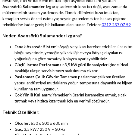
Restoran, otel ve kafelerin mutfak operasyonlarında fark yaratan
Asansörlü Salamander Izgara
; sadece bir kızartıcı değil, aynı zamanda
mükemmel bir sunum yardımcısıdır. Ekmek dilimlerini kızartmaktan,
kebapları servis öncesi ısıtmaya; peynir gratenlemekten hassas pişirme
tekniklerine kadar geniş bir kullanım alanı sunar. Telefon:
0212 237 07 59
Neden Asansörlü Salamander Izgara?
Esnek Asansör Sistemi:
Aşağı ve yukarı hareket edebilen üst ısıtıcı
bloğu sayesinde, yemeğin yüksekliğine veya ihtiyaç duyulan ısı
yoğunluğuna göre mesafeyi kolayca ayarlayabilirsiniz.
Güçlü Isıtma Performansı:
3,5 kW gücü ile saniyeler içinde ideal
sıcaklığa ulaşır, servis hızınızı maksimuma çıkarır.
Paslanmaz Çelik Gövde:
Tamamen paslanmaz çelikten üretilen
yapısı, endüstriyel mutfakların yoğun temposuna dayanıklı ve hijyen
kurallarına tam uygundur.
Çok Yönlü Kullanım:
Yemeklerin üzerini karamelize etmek, sıcak
tutmak veya hızlıca kızartmak için en verimli çözümdür.
Teknik Özellikler:
Ölçüler:
650 x 500 x 600 mm
Güç:
3,5 kW / 230 V ~ 50 Hz