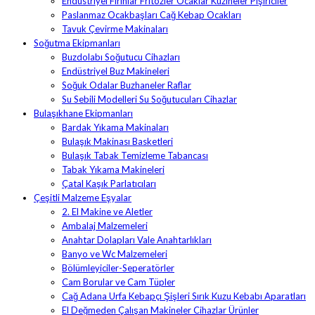
Endüstriyel Fırınlar Fritözler Ocaklar Kuzineler Pişiriciler
Paslanmaz Ocakbaşları Cağ Kebap Ocakları
Tavuk Çevirme Makinaları
Soğutma Ekipmanları
Buzdolabı Soğutucu Cihazları
Endüstriyel Buz Makineleri
Soğuk Odalar Buzhaneler Raflar
Su Sebili Modelleri Su Soğutucuları Cihazlar
Bulaşıkhane Ekipmanları
Bardak Yıkama Makinaları
Bulaşık Makinası Basketleri
Bulaşık Tabak Temizleme Tabancası
Tabak Yıkama Makineleri
Çatal Kaşık Parlatıcıları
Çeşitli Malzeme Eşyalar
2. El Makine ve Aletler
Ambalaj Malzemeleri
Anahtar Dolapları Vale Anahtarlıkları
Banyo ve Wc Malzemeleri
Bölümleyiciler-Seperatörler
Cam Borular ve Cam Tüpler
Cağ Adana Urfa Kebapçı Şişleri Sırık Kuzu Kebabı Aparatları
El Değmeden Çalışan Makineler Cihazlar Ürünler