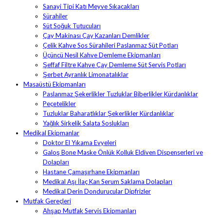
Sanayi Tipi Katı Meyve Sıkacakları
Sürahiler
Süt Soğuk Tutucuları
Çay Makinası Çay Kazanları Demlikler
Çelik Kahve Sos Sürahileri Paslanmaz Süt Potları
Üçüncü Nesil Kahve Demleme Ekipmanları
Şeffaf Filtre Kahve Çay Demleme Süt Servis Potları
Şerbet Ayranlık Limonatalıklar
Masaüstü Ekipmanları
Paslanmaz Şekerlikler Tuzluklar Biberlikler Kürdanlıklar
Peçetelikler
Tuzluklar Baharatlıklar Şekerlikler Kürdanlıklar
Yağlık Sirkelik Salata Soslukları
Medikal Ekipmanlar
Doktor El Yıkama Evyeleri
Galoş Bone Maske Önlük Kolluk Eldiven Dispenserleri ve
Dolapları
Hastane Çamaşırhane Ekipmanları
Medikal Aşı İlaç Kan Serum Saklama Dolapları
Medikal Derin Dondurucular Dipfrizler
Mutfak Gereçleri
Ahşap Mutfak Servis Ekipmanları