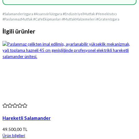
#SalamanderIzgara #AsansörlüIzgara #EndüstriyelMutfak #YemekIsıtıcı
#PaslanmazMutfak #CafeEkipmanları #MutfakMalzemeleri #GratenIzgara
İlgili ürünler
Hareketli Salamander
49.500,00 TL
Ürün bilgileri