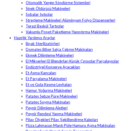
Otomatik Yangın Söndürme Sistemleri
Sinek Öldürücü Makineleri
Sobalar Isıtıcılar
Streçleme Makineleri Alüminyum Folyo Dispenserleri
Terazi Baskül Tartıcılar
Vakumlu Poşet Paketleme-Yapıştırma Makineleri
Hazırlık Yardımcı Araçlar
Bıçak Sterilizatörleri
Domates Biber Salça Çekme Makinaları
Ekmek Dilimleme Makineleri
El Mikserleri El Blendırları Küçük Çırpıcılar Parçalayıcılar
Endüstriyel Konserve Açacakları
Et Asma Kancaları
Et Parçalama Makineleri
Et ve Gıda Kesme Levhaları
Hamur Yoğurma Makineleri
Patates Sebze Püre Makineleri
Patates Soyma Makinaları
Peynir Dilimleme Aletleri
Peynir Rendesi Yapma Makineleri
Pilav Ölçekleri Pilav Şekillendirme Kalıpları
Pizza Lahmacun Mantı Pide Hamuru Açma Makinaları