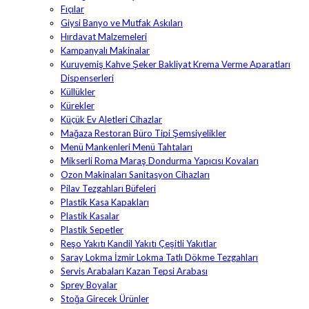
Fıçılar
Giysi Banyo ve Mutfak Askıları
Hırdavat Malzemeleri
Kampanyalı Makinalar
Kuruyemiş Kahve Şeker Bakliyat Krema Verme Aparatları
Dispenserleri
Küllükler
Kürekler
Küçük Ev Aletleri Cihazlar
Mağaza Restoran Büro Tipi Şemsiyelikler
Menü Mankenleri Menü Tahtaları
Mikserli Roma Maraş Dondurma Yapıcısı Kovaları
Ozon Makinaları Sanitasyon Cihazları
Pilav Tezgahları Büfeleri
Plastik Kasa Kapakları
Plastik Kasalar
Plastik Sepetler
Reşo Yakıtı Kandil Yakıtı Çeşitli Yakıtlar
Saray Lokma İzmir Lokma Tatlı Dökme Tezgahları
Servis Arabaları Kazan Tepsi Arabası
Sprey Boyalar
Stoğa Girecek Ürünler