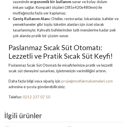
sayesinde
ergonomik bir kullanım
sunar ve kolay dolum
imkanı sağlar. Kompakt ölçüleri (385x420x480mm) ile
mutfağınızda fazla yer kaplamaz.
Geniş Kullanım Alanı:
Oteller, restoranlar, lokantalar, kafeler ve
yemekhaneler gibi toplu tüketim alanları için özel olarak
tasarlanmıştır. Kahvaltı büfelerinden tatlı menülerine kadar pek
çok alanda pratik bir çözüm sunar.
Paslanmaz Sıcak Süt Otomatı:
Lezzetli ve Pratik Sıcak Süt Keyfi!
Paslanmaz Sıcak Süt Otomatı ile misafirlerinize pratik ve lezzetli
sıcak süt deneyimi sunarken, işletmenizin verimliliğini artırın.
Daha fazla bilgi veya sipariş için
proje@mutfakmalzemeleri.com
adresine e-posta gönderebilirsiniz.
Telefon:
0212 237 07 50
İlgili ürünler