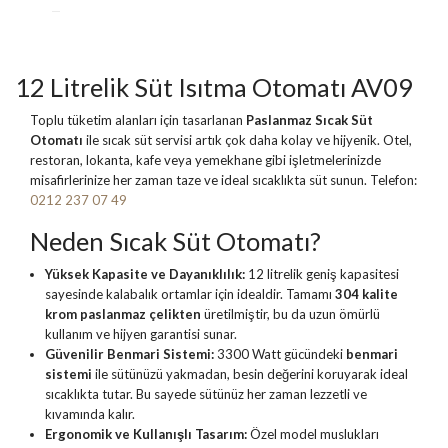
12 Litrelik Süt Isıtma Otomatı AV09
Toplu tüketim alanları için tasarlanan
Paslanmaz Sıcak Süt
Otomatı
ile sıcak süt servisi artık çok daha kolay ve hijyenik. Otel,
restoran, lokanta, kafe veya yemekhane gibi işletmelerinizde
misafirlerinize her zaman taze ve ideal sıcaklıkta süt sunun. Telefon:
0212 237 07 49
Neden Sıcak Süt Otomatı?
Yüksek Kapasite ve Dayanıklılık:
12 litrelik geniş kapasitesi
sayesinde kalabalık ortamlar için idealdir. Tamamı
304 kalite
krom paslanmaz çelikten
üretilmiştir, bu da uzun ömürlü
kullanım ve hijyen garantisi sunar.
Güvenilir Benmari Sistemi:
3300 Watt gücündeki
benmari
sistemi
ile sütünüzü yakmadan, besin değerini koruyarak ideal
sıcaklıkta tutar. Bu sayede sütünüz her zaman lezzetli ve
kıvamında kalır.
Ergonomik ve Kullanışlı Tasarım:
Özel model muslukları