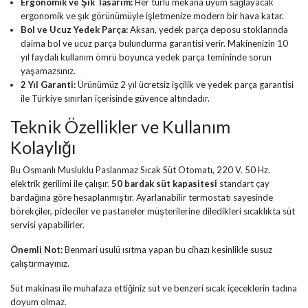
Ergonomik ve Şık Tasarım:
Her türlü mekana uyum sağlayacak
ergonomik ve şık görünümüyle işletmenize modern bir hava katar.
Bol ve Ucuz Yedek Parça:
Aksan,
yedek parça deposu stoklarında
daima bol ve ucuz parça
bulundurma garantisi verir. Makinenizin
10
yıl faydalı kullanım ömrü
boyunca yedek parça temininde sorun
yaşamazsınız.
2 Yıl Garanti:
Ürünümüz
2 yıl ücretsiz işçilik ve yedek parça garantisi
ile Türkiye sınırları içerisinde güvence altındadır.
Teknik Özellikler ve Kullanım
Kolaylığı
Bu
Osmanlı Musluklu Paslanmaz Sıcak Süt Otomatı
,
220 V. 50 Hz.
elektrik gerilimi
ile çalışır.
50 bardak süt kapasitesi
standart çay
bardağına göre hesaplanmıştır. Ayarlanabilir termostatı sayesinde
börekçiler, pideciler ve pastaneler müşterilerine diledikleri sıcaklıkta süt
servisi yapabilirler.
Önemli Not:
Benmari usulü ısıtma yapan bu cihazı kesinlikle susuz
çalıştırmayınız.
Süt makinası ile muhafaza ettiğiniz süt ve benzeri sıcak içeceklerin tadına
doyum olmaz.