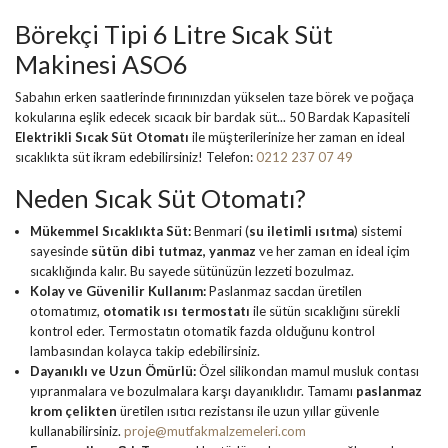
Börekçi Tipi 6 Litre Sıcak Süt
Makinesi ASO6
Sabahın erken saatlerinde fırınınızdan yükselen taze börek ve poğaça
kokularına eşlik edecek sıcacık bir bardak süt...
50 Bardak Kapasiteli
Elektrikli Sıcak Süt Otomatı
ile müşterilerinize her zaman en ideal
sıcaklıkta süt ikram edebilirsiniz! Telefon:
0212 237 07 49
Neden Sıcak Süt Otomatı?
Mükemmel Sıcaklıkta Süt:
Benmari (
su iletimli ısıtma
) sistemi
sayesinde
sütün dibi tutmaz, yanmaz
ve her zaman en ideal içim
sıcaklığında kalır. Bu sayede sütünüzün lezzeti bozulmaz.
Kolay ve Güvenilir Kullanım:
Paslanmaz sacdan üretilen
otomatımız,
otomatik ısı termostatı
ile sütün sıcaklığını sürekli
kontrol eder. Termostatın otomatik fazda olduğunu kontrol
lambasından kolayca takip edebilirsiniz.
Dayanıklı ve Uzun Ömürlü:
Özel silikondan mamul musluk contası
yıpranmalara ve bozulmalara karşı dayanıklıdır. Tamamı
paslanmaz
krom çelikten
üretilen ısıtıcı rezistansı ile uzun yıllar güvenle
kullanabilirsiniz.
proje@mutfakmalzemeleri.com