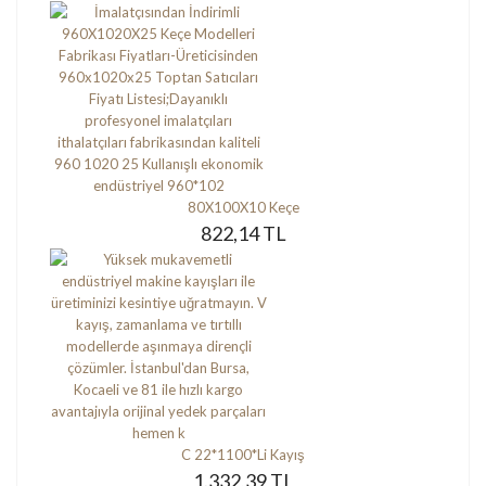
80X100X10 Keçe
822,14 TL
C 22*1100*Li Kayış
1.332,39 TL