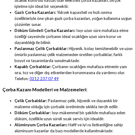
sıcaklık kontrolü hassas olan elektrikli çorba kazanları, birçok
işletme için ideal bir seçenektir.
Gazlı Çorba Kazanları:
Yüksek kapasiteli ve hızlı ısınma
özellikleriyle öne çıkan gazlı çorba kazanları, yoğun kullanıma uygun
çözümler sunar.
Döküm Gövdeli Çorba Kazanları:
Isıyı uzun süre muhafaza etme
özelliği sayesinde çorbanın ideal sıcaklığını uzun süre korur ve
dayanıklılığı ile bilinir.
Paslanmaz Çelik Çorbalıklar:
Hijyenik, kolay temizlenebilir ve uzun
ömürlü paslanmaz çelik malzemeden üretilen çorbalıklar, farklı
boyut ve tasarımlarda sunulmaktadır.
Kapaklı Çorbalıklar:
Çorbanın sıcaklığını muhafaza etmenin yanı
sıra, toz ve diğer dış etkenlerden korunmasına da yardımcı olur.
Telefon:
0212 237 07 49
Çorba Kazanı Modelleri ve Malzemeleri:
Çelik Çorbalıklar:
Paslanmaz çelik, hijyenik ve dayanıklı bir
malzeme olduğu için çorbalık üretiminde sıklıkla tercih edilir.
Döküm Çorbalıklar:
Isıyı mükemmel bir şekilde muhafaza eden
döküm, özellikle uzun süreli sıcak servis için idealdir.
Alüminyum Çorba Kazanları:
Hafif ve iyi ısı iletkenliğine sahip
alüminyum kazanlar da bazı modellerde kullanılmaktadır.