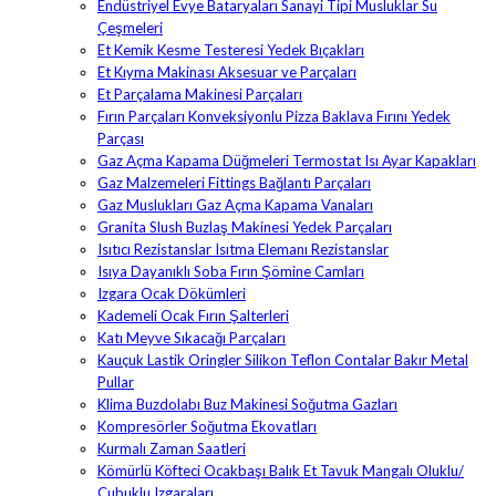
Endüstriyel Evye Bataryaları Sanayi Tipi Musluklar Su
Çeşmeleri
Et Kemik Kesme Testeresi Yedek Bıçakları
Et Kıyma Makinası Aksesuar ve Parçaları
Et Parçalama Makinesi Parçaları
Fırın Parçaları Konveksiyonlu Pizza Baklava Fırını Yedek
Parçası
Gaz Açma Kapama Düğmeleri Termostat Isı Ayar Kapakları
Gaz Malzemeleri Fittings Bağlantı Parçaları
Gaz Muslukları Gaz Açma Kapama Vanaları
Granita Slush Buzlaş Makinesi Yedek Parçaları
Isıtıcı Rezistanslar Isıtma Elemanı Rezistanslar
Isıya Dayanıklı Soba Fırın Şömine Camları
Izgara Ocak Dökümleri
Kademeli Ocak Fırın Şalterleri
Katı Meyve Sıkacağı Parçaları
Kauçuk Lastik Oringler Silikon Teflon Contalar Bakır Metal
Pullar
Klima Buzdolabı Buz Makinesi Soğutma Gazları
Kompresörler Soğutma Ekovatları
Kurmalı Zaman Saatleri
Kömürlü Köfteci Ocakbaşı Balık Et Tavuk Mangalı Oluklu/
Çubuklu Izgaraları