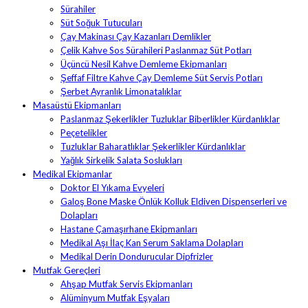
Sürahiler
Süt Soğuk Tutucuları
Çay Makinası Çay Kazanları Demlikler
Çelik Kahve Sos Sürahileri Paslanmaz Süt Potları
Üçüncü Nesil Kahve Demleme Ekipmanları
Şeffaf Filtre Kahve Çay Demleme Süt Servis Potları
Şerbet Ayranlık Limonatalıklar
Masaüstü Ekipmanları
Paslanmaz Şekerlikler Tuzluklar Biberlikler Kürdanlıklar
Peçetelikler
Tuzluklar Baharatlıklar Şekerlikler Kürdanlıklar
Yağlık Sirkelik Salata Soslukları
Medikal Ekipmanlar
Doktor El Yıkama Evyeleri
Galoş Bone Maske Önlük Kolluk Eldiven Dispenserleri ve
Dolapları
Hastane Çamaşırhane Ekipmanları
Medikal Aşı İlaç Kan Serum Saklama Dolapları
Medikal Derin Dondurucular Dipfrizler
Mutfak Gereçleri
Ahşap Mutfak Servis Ekipmanları
Alüminyum Mutfak Eşyaları