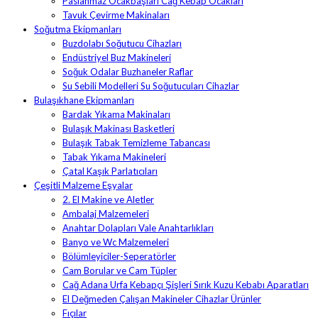
Paslanmaz Ocakbaşları Cağ Kebap Ocakları
Tavuk Çevirme Makinaları
Soğutma Ekipmanları
Buzdolabı Soğutucu Cihazları
Endüstriyel Buz Makineleri
Soğuk Odalar Buzhaneler Raflar
Su Sebili Modelleri Su Soğutucuları Cihazlar
Bulaşıkhane Ekipmanları
Bardak Yıkama Makinaları
Bulaşık Makinası Basketleri
Bulaşık Tabak Temizleme Tabancası
Tabak Yıkama Makineleri
Çatal Kaşık Parlatıcıları
Çeşitli Malzeme Eşyalar
2. El Makine ve Aletler
Ambalaj Malzemeleri
Anahtar Dolapları Vale Anahtarlıkları
Banyo ve Wc Malzemeleri
Bölümleyiciler-Seperatörler
Cam Borular ve Cam Tüpler
Cağ Adana Urfa Kebapçı Şişleri Sırık Kuzu Kebabı Aparatları
El Değmeden Çalışan Makineler Cihazlar Ürünler
Fıçılar