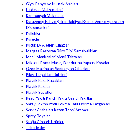
Giysi Banyo ve Mutfak Askıları
Hırdavat Malzemeleri
Kampanyalı Makinalar
Kuruyemiş Kahve Şeker Bakliyat Krema Verme Aparatları
Dispenserleri
Küllükler
Kürekler
Küçük Ev Aletleri Cihazlar
Mağaza Restoran Büro Tipi Şemsiyelikler
Menü Mankenleri Menü Tahtaları
Mikserli Roma Maraş Dondurma Yapıcısı Kovaları
Ozon Makinaları Sanitasyon Cihazları
Pilav Tezgahları Büfeleri
Plastik Kasa Kapakları
Plastik Kasalar
Plastik Sepetler
Reşo Yakıtı Kandil Yakıtı Çeşitli Yakıtlar
Saray Lokma İzmir Lokma Tatlı Dökme Tezgahları
Servis Arabaları Kazan Tepsi Arabası
Sprey Boyalar
Stoğa Girecek Ürünler
Tekerlekler