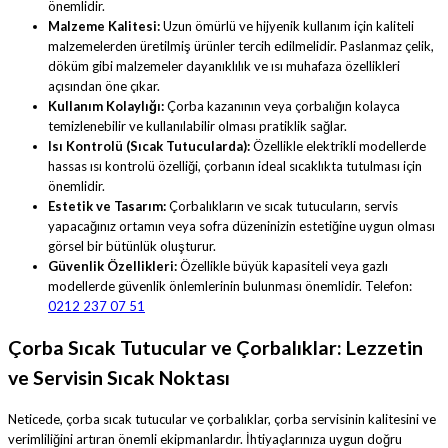
önemlidir.
Malzeme Kalitesi:
Uzun ömürlü ve hijyenik kullanım için kaliteli
malzemelerden üretilmiş ürünler tercih edilmelidir. Paslanmaz çelik,
döküm gibi malzemeler dayanıklılık ve ısı muhafaza özellikleri
açısından öne çıkar.
Kullanım Kolaylığı:
Çorba kazanının veya çorbalığın kolayca
temizlenebilir ve kullanılabilir olması pratiklik sağlar.
Isı Kontrolü (Sıcak Tutucularda):
Özellikle elektrikli modellerde
hassas ısı kontrolü özelliği, çorbanın ideal sıcaklıkta tutulması için
önemlidir.
Estetik ve Tasarım:
Çorbalıkların ve sıcak tutucuların, servis
yapacağınız ortamın veya sofra düzeninizin estetiğine uygun olması
görsel bir bütünlük oluşturur.
Güvenlik Özellikleri:
Özellikle büyük kapasiteli veya gazlı
modellerde güvenlik önlemlerinin bulunması önemlidir. Telefon:
0212 237 07 51
Çorba Sıcak Tutucular ve Çorbalıklar: Lezzetin
ve Servisin Sıcak Noktası
Neticede, çorba sıcak tutucular ve çorbalıklar, çorba servisinin kalitesini ve
verimliliğini artıran önemli ekipmanlardır. İhtiyaçlarınıza uygun doğru