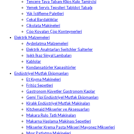
Tencere Tava Tabanı Klips Kulp Tamircisi
Yemek Servis Tepsileri Tabldot Tabağı
Yük İstifleme Paletleri
Çekal Bardaklıklar
Çikolata Makineleri
Çöp Kovaları Çöp Konteynerleri
Elektrik Malzemeleri
Aydınlatma Malzemeleri
Elektrik Anahtarları Switchler Şalterler
Işıklı İkaz Sinyal Lambaları
Kablolar
Kondansatörler Kapasitörler
Endüstriyel Mutfak Ekipmanları
Et Kıyma Makineleri
Fritöz Sepetleri
Gastronom Küvetler Gastronom Kaplar
Gemi Tipi Endüstriyel Mutfak Ekipmanları
Kiralık Endüstriyel Mutfak Makinaları
Kitchenaid Mikserler ve Aksesuarları
Makara Rulo Tatlı Makinaları
Makarna Haşlama Makinası Sepetleri
Mikserler Krema Pasta Mikseri Mayonez Mikserleri
Mısır Patlatma Makineleri