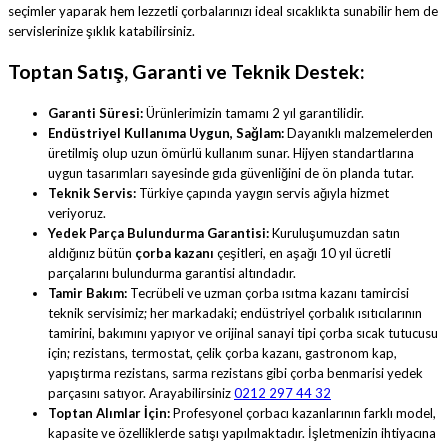
seçimler yaparak hem lezzetli çorbalarınızı ideal sıcaklıkta sunabilir hem de
servislerinize şıklık katabilirsiniz.
Toptan Satış, Garanti ve Teknik Destek:
Garanti Süresi:
Ürünlerimizin tamamı 2 yıl garantilidir.
Endüstriyel Kullanıma Uygun, Sağlam:
Dayanıklı malzemelerden
üretilmiş olup uzun ömürlü kullanım sunar. Hijyen standartlarına
uygun tasarımları sayesinde gıda güvenliğini de ön planda tutar.
Teknik Servis:
Türkiye çapında yaygın servis ağıyla hizmet
veriyoruz.
Yedek Parça Bulundurma Garantisi:
Kuruluşumuzdan satın
aldığınız bütün
çorba kazanı
çeşitleri, en aşağı 10 yıl ücretli
parçalarını bulundurma garantisi altındadır.
Tamir Bakım:
Tecrübeli ve uzman çorba ısıtma kazanı tamircisi
teknik servisimiz; her markadaki; endüstriyel çorbalık ısıtıcılarının
tamirini, bakımını yapıyor ve orijinal sanayi tipi çorba sıcak tutucusu
için; rezistans, termostat, çelik çorba kazanı, gastronom kap,
yapıştırma rezistans, sarma rezistans gibi çorba benmarisi yedek
parçasını satıyor. Arayabilirsiniz
0212 297 44 32
Toptan Alımlar İçin:
Profesyonel çorbacı kazanlarının farklı model,
kapasite ve özelliklerde satışı yapılmaktadır. İşletmenizin ihtiyacına