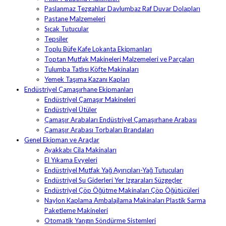
Paslanmaz Tezgahlar Davlumbaz Raf Duvar Dolapları
Pastane Malzemeleri
Sıcak Tutucular
Tepsiler
Toplu Büfe Kafe Lokanta Ekipmanları
Toptan Mutfak Makineleri Malzemeleri ve Parçaları
Tulumba Tatlısı Köfte Makinaları
Yemek Taşıma Kazanı Kapları
Endüstriyel Çamaşırhane Ekipmanları
Endüstriyel Çamaşır Makineleri
Endüstriyel Ütüler
Çamaşır Arabaları Endüstriyel Çamaşırhane Arabası
Çamaşır Arabası Torbaları Brandaları
Genel Ekipman ve Araçlar
Ayakkabı Cila Makinaları
El Yıkama Evyeleri
Endüstriyel Mutfak Yağ Ayırıcıları-Yağ Tutucuları
Endüstriyel Su Giderleri Yer Izgaraları Süzgeçler
Endüstriyel Çöp Öğütme Makinaları Çöp Öğütücüleri
Naylon Kaplama Ambalajlama Makinaları Plastik Sarma
Paketleme Makineleri
Otomatik Yangın Söndürme Sistemleri