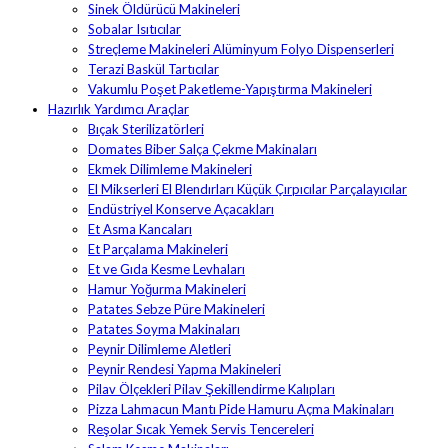
Sinek Öldürücü Makineleri
Sobalar Isıtıcılar
Streçleme Makineleri Alüminyum Folyo Dispenserleri
Terazi Baskül Tartıcılar
Vakumlu Poşet Paketleme-Yapıştırma Makineleri
Hazırlık Yardımcı Araçlar
Bıçak Sterilizatörleri
Domates Biber Salça Çekme Makinaları
Ekmek Dilimleme Makineleri
El Mikserleri El Blendırları Küçük Çırpıcılar Parçalayıcılar
Endüstriyel Konserve Açacakları
Et Asma Kancaları
Et Parçalama Makineleri
Et ve Gıda Kesme Levhaları
Hamur Yoğurma Makineleri
Patates Sebze Püre Makineleri
Patates Soyma Makinaları
Peynir Dilimleme Aletleri
Peynir Rendesi Yapma Makineleri
Pilav Ölçekleri Pilav Şekillendirme Kalıpları
Pizza Lahmacun Mantı Pide Hamuru Açma Makinaları
Reşolar Sıcak Yemek Servis Tencereleri