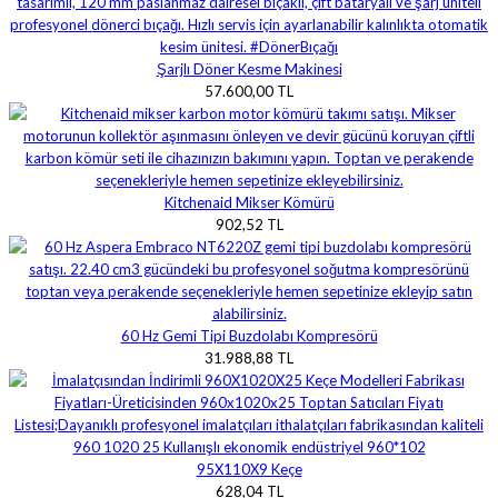
Şarjlı Döner Kesme Makinesi
57.600,00 TL
Kitchenaid Mikser Kömürü
902,52 TL
60 Hz Gemi Tipi Buzdolabı Kompresörü
31.988,88 TL
95X110X9 Keçe
628,04 TL