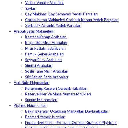
Valfler Vanalar Ventiller
Yaylar
Çay Makinası Çay Semaveri Yedek Parçaları
Çorba Isıtma Makineleri Çorbalık Kazanı Yedek Parçaları
Şerbetlik Ayranlık Yedek Parçaları
Arabalı Satış Makineleri
Kestane Kebap Arabaları
Koçan Süt Mısır Arabaları
Mısır Patlatma Arabaları
Pamuk Şeker Arabaları
Seyyar Pilav Arabaları
Simitçi Arabaları
Soslu Tane Mısır Arabaları
Süt Sahlep Satış Arabaları
Açık Büfe Ekipmanları
Kuruyemiş Kaseleri Çerezlik Tabakları
Rezervelikler Ve Masa Numaratörlükleri
Sunum Malzemeleri
Pişirme Ekipmanları
Bakır Izgaralar Ocakbaşı Mangalları Davlumbazlar
Benmari Yemek Isıtıcıları
Endüstriyel Fırınlar Fritözler Ocaklar Kuzineler Pişiriciler