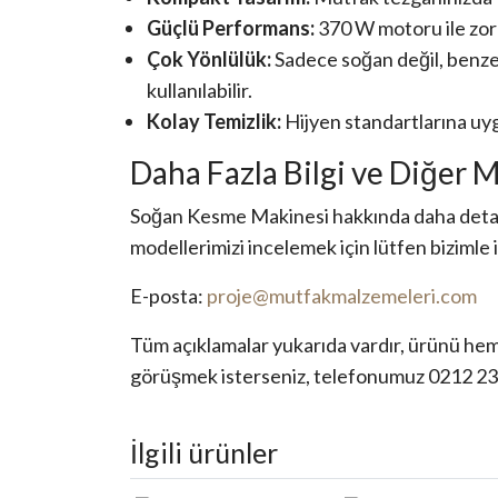
Güçlü Performans:
370 W motoru ile zorl
Çok Yönlülük:
Sadece soğan değil, benzer
kullanılabilir.
Kolay Temizlik:
Hijyen standartlarına uyg
Daha Fazla Bilgi ve Diğer M
Soğan Kesme Makinesi hakkında daha detayl
modellerimizi incelemek için lütfen bizimle 
E-posta:
proje@mutfakmalzemeleri.com
Tüm açıklamalar yukarıda vardır, ürünü hemen
görüşmek isterseniz, telefonumuz 0212 2
İlgili ürünler