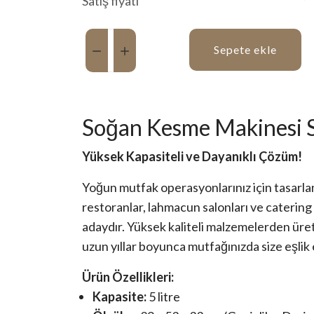
Satış fiyatı
Miktar:
Sepete ekle
Soğan Kesme Makinesi 
Yüksek Kapasiteli ve Dayanıklı Çözüm!
Yoğun mutfak operasyonlarınız için tasar
restoranlar, lahmacun salonları ve catering 
adaydır. Yüksek kaliteli malzemelerden üreti
uzun yıllar boyunca mutfağınızda size eşli
Ürün Özellikleri:
Kapasite:
5 litre