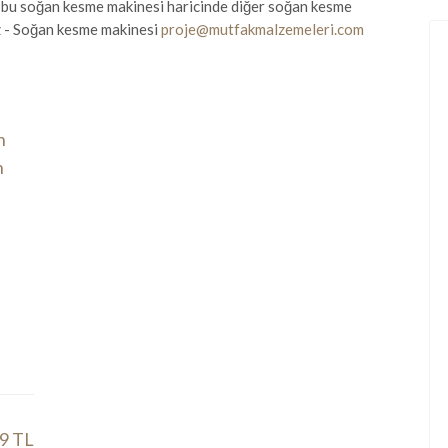
a da bu soğan kesme makinesi haricinde diğer soğan kesme
niz - Soğan kesme makinesi
proje@mutfakmalzemeleri.com
9 TL