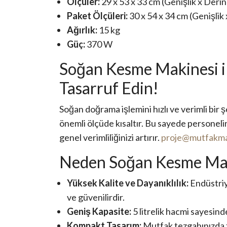
Ölçüler:
29 x 53 x 33 cm (Genişlik x Derinl
Paket Ölçüleri:
30 x 54 x 34 cm (Genişlik 
Ağırlık:
15 kg
Güç:
370 W
Soğan Kesme Makinesi i
Tasarruf Edin!
Soğan doğrama işlemini hızlı ve verimli bir 
önemli ölçüde kısaltır. Bu sayede personelin
genel verimliliğinizi artırır.
proje@mutfakma
Neden Soğan Kesme Ma
Yüksek Kalite ve Dayanıklılık:
Endüstriy
ve güvenilirdir.
Geniş Kapasite:
5 litrelik hacmi sayesind
Kompakt Tasarım:
Mutfak tezgahınızda f