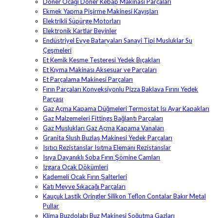
Döner Ocağı Döner Kebap Makinası Parçaları
Ekmek Yapma Pişirme Makinesi Kayışları
Elektrikli Süpürge Motorları
Elektronik Kartlar Beyinler
Endüstriyel Evye Bataryaları Sanayi Tipi Musluklar Su
Çeşmeleri
Et Kemik Kesme Testeresi Yedek Bıçakları
Et Kıyma Makinası Aksesuar ve Parçaları
Et Parçalama Makinesi Parçaları
Fırın Parçaları Konveksiyonlu Pizza Baklava Fırını Yedek
Parçası
Gaz Açma Kapama Düğmeleri Termostat Isı Ayar Kapakları
Gaz Malzemeleri Fittings Bağlantı Parçaları
Gaz Muslukları Gaz Açma Kapama Vanaları
Granita Slush Buzlaş Makinesi Yedek Parçaları
Isıtıcı Rezistanslar Isıtma Elemanı Rezistanslar
Isıya Dayanıklı Soba Fırın Şömine Camları
Izgara Ocak Dökümleri
Kademeli Ocak Fırın Şalterleri
Katı Meyve Sıkacağı Parçaları
Kauçuk Lastik Oringler Silikon Teflon Contalar Bakır Metal
Pullar
Klima Buzdolabı Buz Makinesi Soğutma Gazları