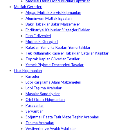
Medikal Derin Dondurucular Dipfrizler
Mutfak Gereçleri
Ahşap Mutfak Servis Ekipmanları
Alüminyum Mutfak Eşyaları
Bakır Tabaklar Bakır Malzemeler
Endüstriyel Kalburlar Süzgeçler Elekler
Fırın Eldivenleri
Mutfak El Gereçleri
Rafadan Yumurta Kapları Yumurtalıklar
Tek Kullanımlık Kaseler Tabaklar Çatallar Kaşıklar
Toprak Kaplar Güveçler Testiler
Yemek Pişirme Tencereleri Tavalar
Otel Ekipmanları
Kürsüler
Lobi Karşılama Alanı Malzemeleri
Lobi Taşıma Arabaları
Masalar Sandalyeler
Otel Odası Ekipmanları
Paravanlar
Servantlar
Soğutmalı Pasta Tatlı Meze Teşhir Arabaları
Taşıma Arabaları
Vestiyerler ve Ayaklı Askılıklar