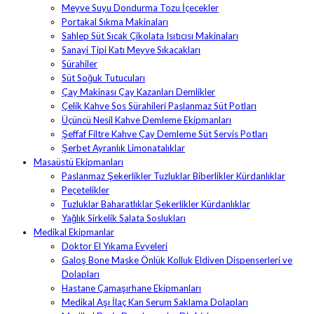
Meyve Suyu Dondurma Tozu İçecekler
Portakal Sıkma Makinaları
Sahlep Süt Sıcak Çikolata Isıtıcısı Makinaları
Sanayi Tipi Katı Meyve Sıkacakları
Sürahiler
Süt Soğuk Tutucuları
Çay Makinası Çay Kazanları Demlikler
Çelik Kahve Sos Sürahileri Paslanmaz Süt Potları
Üçüncü Nesil Kahve Demleme Ekipmanları
Şeffaf Filtre Kahve Çay Demleme Süt Servis Potları
Şerbet Ayranlık Limonatalıklar
Masaüstü Ekipmanları
Paslanmaz Şekerlikler Tuzluklar Biberlikler Kürdanlıklar
Peçetelikler
Tuzluklar Baharatlıklar Şekerlikler Kürdanlıklar
Yağlık Sirkelik Salata Soslukları
Medikal Ekipmanlar
Doktor El Yıkama Evyeleri
Galoş Bone Maske Önlük Kolluk Eldiven Dispenserleri ve
Dolapları
Hastane Çamaşırhane Ekipmanları
Medikal Aşı İlaç Kan Serum Saklama Dolapları