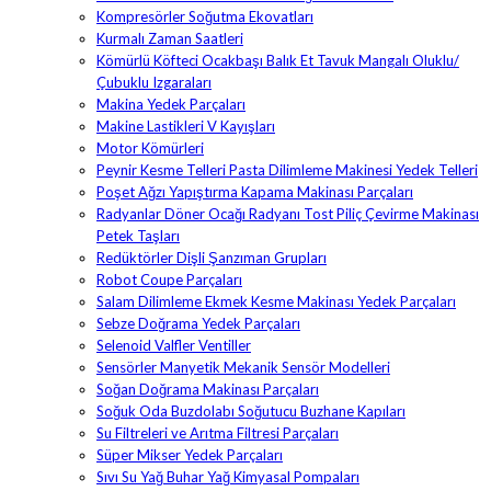
Kompresörler Soğutma Ekovatları
Kurmalı Zaman Saatleri
Kömürlü Köfteci Ocakbaşı Balık Et Tavuk Mangalı Oluklu/
Çubuklu Izgaraları
Makina Yedek Parçaları
Makine Lastikleri V Kayışları
Motor Kömürleri
Peynir Kesme Telleri Pasta Dilimleme Makinesi Yedek Telleri
Poşet Ağzı Yapıştırma Kapama Makinası Parçaları
Radyanlar Döner Ocağı Radyanı Tost Piliç Çevirme Makinası
Petek Taşları
Redüktörler Dişli Şanzıman Grupları
Robot Coupe Parçaları
Salam Dilimleme Ekmek Kesme Makinası Yedek Parçaları
Sebze Doğrama Yedek Parçaları
Selenoid Valfler Ventiller
Sensörler Manyetik Mekanik Sensör Modelleri
Soğan Doğrama Makinası Parçaları
Soğuk Oda Buzdolabı Soğutucu Buzhane Kapıları
Su Filtreleri ve Arıtma Filtresi Parçaları
Süper Mikser Yedek Parçaları
Sıvı Su Yağ Buhar Yağ Kimyasal Pompaları