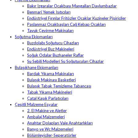
Bakır Izgaralar Ocakbaşı Mangalları Davlumbazlar
Benmari Yemek Isıtıcıları
Endüstriyel Fırınlar Fritözler Ocaklar Kuzineler Pişiriciler
Paslanmaz Ocakbaşları Cağ Kebap Ocakları
Tavuk Çevirme Makinaları
Soğutma Ekipmanları
Buzdolabı Soğutucu Cihazları
Endüstriyel Buz Makineleri
Soğuk Odalar Buzhaneler Raflar
Su Sebili Modelleri Su Soğutucuları Cihazlar
Bulaşıkhane Ekipmanları
Bardak Yıkama Makinaları
Bulaşık Makinası Basketleri
Bulaşık Tabak Temizleme Tabancası
Tabak Yıkama Makineleri
Çatal Kaşık Parlatıcıları
Çeşitli Malzeme Eşyalar
2. El Makine ve Aletler
Ambalaj Malzemeleri
Anahtar Dolapları Vale Anahtarlıkları
Banyo ve Wc Malzemeleri
Bölümleyiciler-Seperatörler