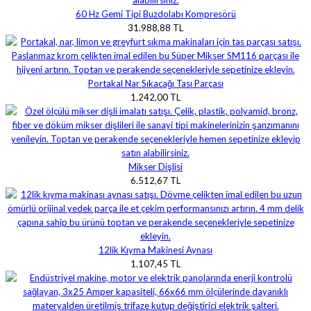
60 Hz Gemi Tipi Buzdolabı Kompresörü
31.988,88 TL
Portakal Nar Sıkacağı Tası Parçası
1.242,00 TL
Mikser Dişlisi
6.512,67 TL
12lik Kıyma Makinesi Aynası
1.107,45 TL