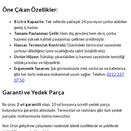
Öne Çıkan Özellikler:
8 Litre Kapasite:
Tek seferde yaklaşık 24 porsiyon çorba alabilen
geniş iç hazne.
Tamamı Paslanmaz Çelik:
Hem dış gövdesi hem de iç çorba
haznesi yüksek kaliteli paslanmaz çelikten üretilmiştir.
Hassas Termostat Kontrolü:
Üzerindeki termostat sayesinde
çorbayı dilediğiniz içme sıcaklığında sabit tutabilirsiniz.
Üstün Hijyen:
Sökülüp çıkarılabilen iç haznesi sayesinde temizliği
oldukça kolay ve hijyeniktir.
Ergonomik Tasarım:
Şık görünümüyle otel, restoran ve kafeterya
gibi her türlü mekana mükemmel uyum sağlar. Telefon:
0212 237
07 50
Garanti ve Yedek Parça
Bu ürün,
2 yıl garantili
olup, 10 yıl boyunca ücretli yedek parça
bulundurma garantisi altındadır. Termostat ve rezistans gibi tüm yedek
parçalar stoklarımızda daima mevcuttur.
Not: Ürün geliştirme çalışmaları nedeniyle teknik özelliklerde ve şekillerde