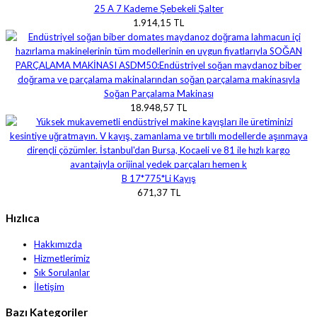
25 A 7 Kademe Şebekeli Şalter
1.914,15 TL
Soğan Parçalama Makinası
18.948,57 TL
B 17*775*Li Kayış
671,37 TL
Hızlıca
Hakkımızda
Hizmetlerimiz
Sık Sorulanlar
İletişim
Bazı Kategoriler