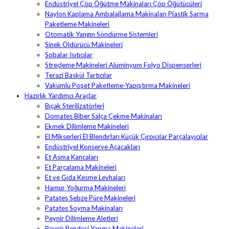
Endüstriyel Çöp Öğütme Makinaları Çöp Öğütücüleri
Naylon Kaplama Ambalajlama Makinaları Plastik Sarma
Paketleme Makineleri
Otomatik Yangın Söndürme Sistemleri
Sinek Öldürücü Makineleri
Sobalar Isıtıcılar
Streçleme Makineleri Alüminyum Folyo Dispenserleri
Terazi Baskül Tartıcılar
Vakumlu Poşet Paketleme-Yapıştırma Makineleri
Hazırlık Yardımcı Araçlar
Bıçak Sterilizatörleri
Domates Biber Salça Çekme Makinaları
Ekmek Dilimleme Makineleri
El Mikserleri El Blendırları Küçük Çırpıcılar Parçalayıcılar
Endüstriyel Konserve Açacakları
Et Asma Kancaları
Et Parçalama Makineleri
Et ve Gıda Kesme Levhaları
Hamur Yoğurma Makineleri
Patates Sebze Püre Makineleri
Patates Soyma Makinaları
Peynir Dilimleme Aletleri
Peynir Rendesi Yapma Makineleri