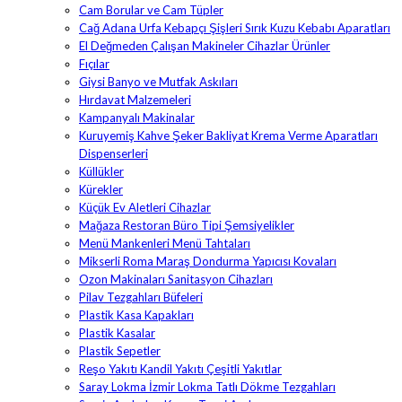
Cam Borular ve Cam Tüpler
Cağ Adana Urfa Kebapçı Şişleri Sırık Kuzu Kebabı Aparatları
El Değmeden Çalışan Makineler Cihazlar Ürünler
Fıçılar
Giysi Banyo ve Mutfak Askıları
Hırdavat Malzemeleri
Kampanyalı Makinalar
Kuruyemiş Kahve Şeker Bakliyat Krema Verme Aparatları
Dispenserleri
Küllükler
Kürekler
Küçük Ev Aletleri Cihazlar
Mağaza Restoran Büro Tipi Şemsiyelikler
Menü Mankenleri Menü Tahtaları
Mikserli Roma Maraş Dondurma Yapıcısı Kovaları
Ozon Makinaları Sanitasyon Cihazları
Pilav Tezgahları Büfeleri
Plastik Kasa Kapakları
Plastik Kasalar
Plastik Sepetler
Reşo Yakıtı Kandil Yakıtı Çeşitli Yakıtlar
Saray Lokma İzmir Lokma Tatlı Dökme Tezgahları