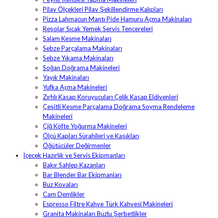
Pilav Ölçekleri Pilav Şekillendirme Kalıpları
Pizza Lahmacun Mantı Pide Hamuru Açma Makinaları
Reşolar Sıcak Yemek Servis Tencereleri
Salam Kesme Makinaları
Sebze Parçalama Makinaları
Sebze Yıkama Makinaları
Soğan Doğrama Makineleri
Yayık Makinaları
Yufka Açma Makineleri
Zırhlı Kasap Koruyucuları Çelik Kasap Eldivenleri
Çeşitli Kesme Parçalama Doğrama Soyma Rendeleme
Makineleri
Çiğ Köfte Yoğurma Makineleri
Ölçü Kapları Sürahileri ve Kaşıkları
Öğütücüler Değirmenler
İçecek Hazırlık ve Servis Ekipmanları
Bakır Sahlep Kazanları
Bar Blender Bar Ekipmanları
Buz Kovaları
Cam Demlikler
Espresso Filtre Kahve Türk Kahvesi Makineleri
Granita Makinaları Buzlu Şerbetlikler