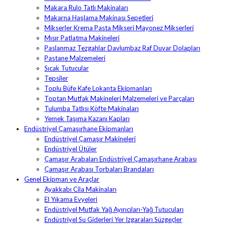
Makara Rulo Tatlı Makinaları
Makarna Haşlama Makinası Sepetleri
Mikserler Krema Pasta Mikseri Mayonez Mikserleri
Mısır Patlatma Makineleri
Paslanmaz Tezgahlar Davlumbaz Raf Duvar Dolapları
Pastane Malzemeleri
Sıcak Tutucular
Tepsiler
Toplu Büfe Kafe Lokanta Ekipmanları
Toptan Mutfak Makineleri Malzemeleri ve Parçaları
Tulumba Tatlısı Köfte Makinaları
Yemek Taşıma Kazanı Kapları
Endüstriyel Çamaşırhane Ekipmanları
Endüstriyel Çamaşır Makineleri
Endüstriyel Ütüler
Çamaşır Arabaları Endüstriyel Çamaşırhane Arabası
Çamaşır Arabası Torbaları Brandaları
Genel Ekipman ve Araçlar
Ayakkabı Cila Makinaları
El Yıkama Evyeleri
Endüstriyel Mutfak Yağ Ayırıcıları-Yağ Tutucuları
Endüstriyel Su Giderleri Yer Izgaraları Süzgeçler