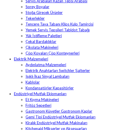
Servis Arabaları Kazan Tepsi Arabası
Sprey Boyalar
Stoğa Girecek Ürünler
Tekerlekler
Tencere Tava Tabanı Klips Kulp Tamircisi
Yemek Servis Tepsileri Tabldot Tabağı
Yük İstifleme Paletleri
Çekal Bardaklıklar
Çikolata Makineleri
Çöp Kovaları Çöp Konteynerleri
Elektrik Malzemeleri
Aydınlatma Malzemeleri
Elektrik Anahtarları Switchler Şalterler
Işıklı İkaz Sinyal Lambaları
Kablolar
Kondansatörler Kapasitörler
Endüstriyel Mutfak Ekipmanları
Et Kıyma Makineleri
Fritöz Sepetleri
Gastronom Küvetler Gastronom Kaplar
Gemi Tipi Endüstriyel Mutfak Ekipmanları
Kiralık Endüstriyel Mutfak Makinaları
Kitchenaid Mikserler ve Aksesuarları