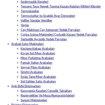
Sızdırmazlık Keçeleri
Tencere Tava Yemek Taşıma Kazanı Kulpları Kilitleri Klipsler
Termokupllar
Termostatlar Isı Sıcaklık Ayar Dereceleri
Valfler Vanalar Ventiller
Yaylar
Çay Makinası Çay Semaveri Yedek Parçaları
Çorba Isıtma Makineleri Çorbalık Kazanı Yedek Parçaları
Şerbetlik Ayranlık Yedek Parçaları
Arabalı Satış Makineleri
Kestane Kebap Arabaları
Koçan Süt Mısır Arabaları
Mısır Patlatma Arabaları
Pamuk Şeker Arabaları
Seyyar Pilav Arabaları
Simitçi Arabaları
Soslu Tane Mısır Arabaları
Süt Sahlep Satış Arabaları
Açık Büfe Ekipmanları
Kuruyemiş Kaseleri Çerezlik Tabakları
Rezervelikler Ve Masa Numaratörlükleri
Sunum Malzemeleri
Pişirme Ekipmanları