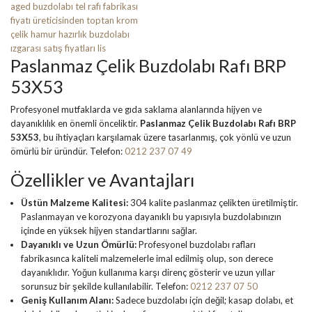
Paslanmaz Çelik Buzdolabı Rafı BRP
53X53
Profesyonel mutfaklarda ve gıda saklama alanlarında hijyen ve
dayanıklılık en önemli önceliktir.
Paslanmaz Çelik Buzdolabı Rafı BRP
53X53
, bu ihtiyaçları karşılamak üzere tasarlanmış, çok yönlü ve uzun
ömürlü bir üründür. Telefon:
0212 237 07 49
Özellikler ve Avantajları
Üstün Malzeme Kalitesi:
304 kalite paslanmaz çelikten üretilmiştir.
Paslanmayan ve korozyona dayanıklı bu yapısıyla buzdolabınızın
içinde en yüksek hijyen standartlarını sağlar.
Dayanıklı ve Uzun Ömürlü:
Profesyonel buzdolabı rafları
fabrikasınca kaliteli malzemelerle imal edilmiş olup, son derece
dayanıklıdır. Yoğun kullanıma karşı direnç gösterir ve uzun yıllar
sorunsuz bir şekilde kullanılabilir. Telefon:
0212 237 07 50
Geniş Kullanım Alanı:
Sadece buzdolabı için değil; kasap dolabı, et