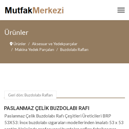
Ürünler
Ürünler
Aksesuar ve Yedekparçalar
Makina Yedek Parçaları
Buzdolabı Rafları
Geri dön: Buzdolabı Rafları
PASLANMAZ ÇELIK BUZDOLABI RAFI
Paslanmaz Çelik Buzdolabı Rafı Çeşitleri Üreticileri BRP
53X53: İnox buzdolabı ızgaraları modellerinden imalatı 53 x 53