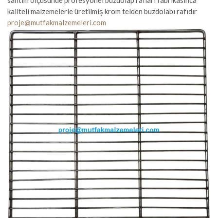
santim ölçüsünde profesyonel buzdolap rafları fabrikasınca
kaliteli malzemelerle üretilmiş krom telden buzdolabı rafıdır
proje@mutfakmalzemeleri.com