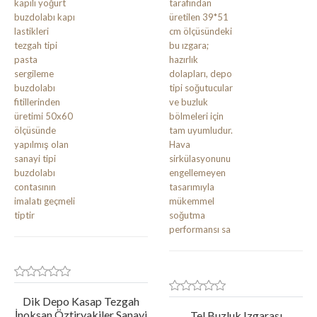
Dik Depo Kasap Tezgah
İnoksan Öztiryakiler Sanayi
Tel Buzluk Izgarası