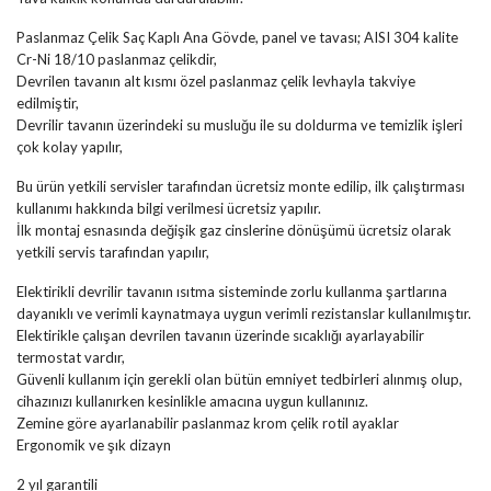
Paslanmaz Çelik Saç Kaplı Ana Gövde, panel ve tavası; AISI 304 kalite
Cr-Ni 18/10 paslanmaz çelikdir,
Devrilen tavanın alt kısmı özel paslanmaz çelik levhayla takviye
edilmiştir,
Devrilir tavanın üzerindeki su musluğu ile su doldurma ve temizlik işleri
çok kolay yapılır,
Bu ürün yetkili servisler tarafından ücretsiz monte edilip, ilk çalıştırması
kullanımı hakkında bilgi verilmesi ücretsiz yapılır.
İlk montaj esnasında değişik gaz cinslerine dönüşümü ücretsiz olarak
yetkili servis tarafından yapılır,
Elektirikli devrilir tavanın ısıtma sisteminde zorlu kullanma şartlarına
dayanıklı ve verimli kaynatmaya uygun verimli rezistanslar kullanılmıştır.
Elektirikle çalışan devrilen tavanın üzerinde sıcaklığı ayarlayabilir
termostat vardır,
Güvenli kullanım için gerekli olan bütün emniyet tedbirleri alınmış olup,
cihazınızı kullanırken kesinlikle amacına uygun kullanınız.
Zemine göre ayarlanabilir paslanmaz krom çelik rotil ayaklar
Ergonomik ve şık dizayn
2 yıl garantili