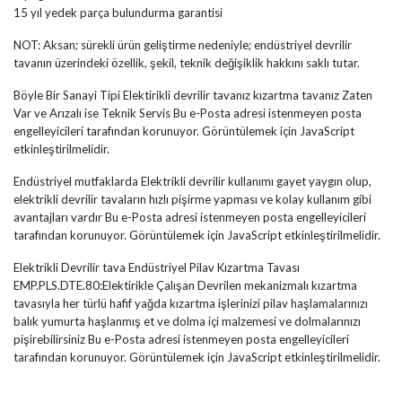
15 yıl yedek parça bulundurma garantisi
NOT: Aksan; sürekli ürün geliştirme nedeniyle; endüstriyel devrilir
tavanın üzerindeki özellik, şekil, teknik değişiklik hakkını saklı tutar.
Böyle Bir Sanayi Tipi Elektirikli devrilir tavanız kızartma tavanız Zaten
Var ve Arızalı ise Teknik Servis
Bu e-Posta adresi istenmeyen posta
engelleyicileri tarafından korunuyor. Görüntülemek için JavaScript
etkinleştirilmelidir.
Endüstriyel mutfaklarda Elektrikli devrilir kullanımı gayet yaygın olup,
elektrikli devrilir tavaların hızlı pişirme yapması ve kolay kullanım gibi
avantajları vardır
Bu e-Posta adresi istenmeyen posta engelleyicileri
tarafından korunuyor. Görüntülemek için JavaScript etkinleştirilmelidir.
Elektrikli Devrilir tava Endüstriyel Pilav Kızartma Tavası
EMP.PLS.DTE.80:Elektirikle Çalışan Devrilen mekanizmalı kızartma
tavasıyla her türlü hafif yağda kızartma işlerinizi pilav haşlamalarınızı
balık yumurta haşlanmış et ve dolma içi malzemesi ve dolmalarınızı
pişirebilirsiniz
Bu e-Posta adresi istenmeyen posta engelleyicileri
tarafından korunuyor. Görüntülemek için JavaScript etkinleştirilmelidir.