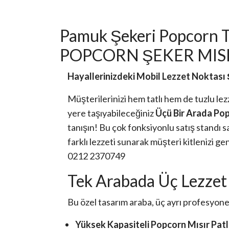
Pamuk Şekeri Popcorn T
POPCORN ŞEKER MIS
Hayallerinizdeki Mobil Lezzet Noktası 
Müşterilerinizi hem tatlı hem de tuzlu lez
yere taşıyabileceğiniz
Üçü Bir Arada Pop
tanışın! Bu çok fonksiyonlu satış standı 
farklı lezzeti sunarak müşteri kitlenizi g
0212 2370749
Tek Arabada Üç Lezzet 
Bu özel tasarım araba, üç ayrı profesyonel 
Yüksek Kapasiteli Popcorn Mısır Pat