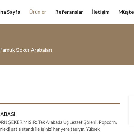
na Sayfa
Ürünler
Referanslar
İletişim
Müşter
Pamuk Şeker Arabaları
RABASI
RN ŞEKER MISIR: Tek Arabada Üç Lezzet Şöleni! Popcorn,
ekli satış standı ile işinizi her yere taşıyın. Yüksek