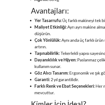
Avantajları:
Yer Tasarrufu:
Üç farklı makineyi tek b
Maliyet Etkinliği:
Ayrı ayrı makine almak
düşürün.
Çok Yönlülük:
Aynı anda üç farklı ürün 
artırın.
Taşınabilirlik:
Tekerlekli yapısı sayesind
Dayanıklılık ve Hijyen:
Paslanmaz çelik
kullanım sunar.
Göz Alıcı Tasarım:
Ergonomik ve şık gö
Garanti:
2 yıl garantilidir.
Farklı Renk ve Ebat Seçenekleri:
Her m
mevcuttur.
Kimler İçin İdeal?