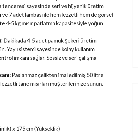
ma tenceresi sayesinde seri ve hijyenik üretim
 ve 7 adet lambası ile hem lezzetli hem de görsel
te 4-5 kg mısır patlatma kapasitesiyle yoğun
:
Dakikada 4-5 adet pamuk şekeri üretim
n. Yaylı sistemi sayesinde kolay kullanım
ontrol imkanı sağlar. Sessiz ve seri çalışma
zanı:
Paslanmaz çelikten imal edilmiş 50 litre
lezzetli tane mısırları müşterilerinize sunun.
nlik) x 175 cm (Yükseklik)