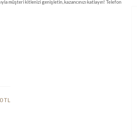
ıyla müşteri kitlenizi genişletin, kazancınızı katlayın! Telefon
0 TL