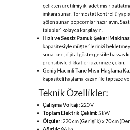
çelikten üretilmiş iki adet mısır patlat
imkanı sunar. Termostat kontrollü yapısı
şölen sunan popcornlar hazırlayın. Saat
talepleri kolayca karşılayın.
Hızlı ve Sessiz Pamuk Şekeri Makinası
kapasitesiyle müşterilerinizi bekletmeyi
sunarken, dijital göstergesi ile hassas k
prensibiyle dikkatleri üzerinize çekin.
Geniş Hacimli Tane Mısır Haşlama Ka
kapasiteli haşlama kazanı ile taptaze ve 
Teknik Özellikler:
Çalışma Voltajı:
220 V
Toplam Elektrik Çekimi:
5 kW
Ölçüler:
220 cm (Genişlik) x 70 cm (Deri
Ağırlık:
86 kg