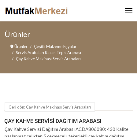
Ürünler
Ürünler
Çeşitli Malzeme Eşyalar
Servis Arabaları Kazan Tepsi Arabası
Çay Kahve Makinası Servis Arabaları
Geri dön: Çay Kahve Makinası Servis Arabaları
ÇAY KAHVE SERVISI DAĞITIM ARABASI
Çay Kahve Servisi Dağıtım Arabası ACDA806080: 430 Kalite
paslanmaz çelikten 5 çekmeceli, tekerlekli çay kahve dağıtım