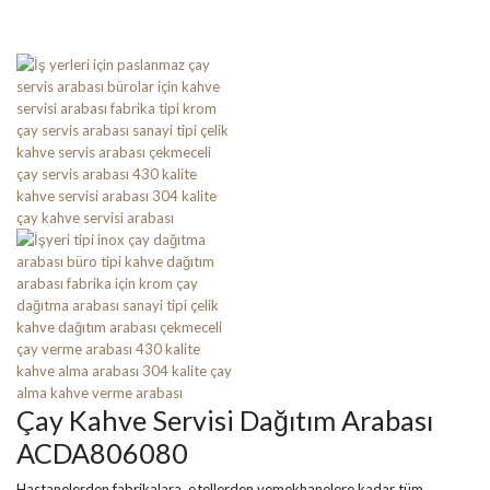
Çay Kahve Servisi Dağıtım Arabası
ACDA806080
Hastanelerden fabrikalara, otellerden yemekhanelere kadar tüm