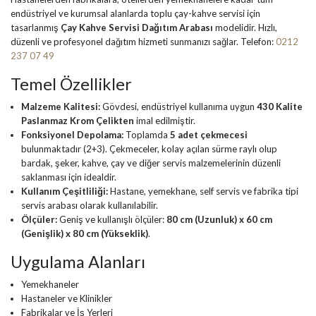
endüstriyel ve kurumsal alanlarda toplu çay-kahve servisi için
tasarlanmış
Çay Kahve Servisi Dağıtım Arabası
modelidir. Hızlı,
düzenli ve profesyonel dağıtım hizmeti sunmanızı sağlar. Telefon:
0212
237 07 49
Temel Özellikler
Malzeme Kalitesi:
Gövdesi, endüstriyel kullanıma uygun
430 Kalite
Paslanmaz Krom Çelikten
imal edilmiştir.
Fonksiyonel Depolama:
Toplamda
5 adet çekmecesi
bulunmaktadır (2+3). Çekmeceler, kolay açılan sürme raylı olup
bardak, şeker, kahve, çay ve diğer servis malzemelerinin düzenli
saklanması için idealdir.
Kullanım Çeşitliliği:
Hastane, yemekhane, self servis ve fabrika tipi
servis arabası olarak kullanılabilir.
Ölçüler:
Geniş ve kullanışlı ölçüler:
80 cm (Uzunluk) x 60 cm
(Genişlik) x 80 cm (Yükseklik)
.
Uygulama Alanları
Yemekhaneler
Hastaneler ve Klinikler
Fabrikalar ve İş Yerleri