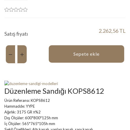
2.262,56 TL
Satış fiyatı
Miktar:
Sepete ekle
Düzenleme Sandığı KOPS8612
Ürün Referansı: KOPS8612
Hammadde: YYPE
Ağırlık: 3175 GR ±%2
Dış Ölçüler: 600*800*125h mm
İç Ölçüler: 565*765*105h mm
Şekil Özellikleri: Altı kapalı, yanları kapalı, sapı kapalı.