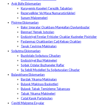
Açık Büfe Ekipmanları
Kuruyemiş Kaseleri Çerezlik Tabakları
Rezervelikler Ve Masa Numaratörlükleri
Sunum Malzemeleri
Pişirme Ekipmanları
Bakır Izgaralar Ocakbaşı Mangalları Davlumbazlar
Benmari Yemek Isıtıcıları
Endüstriyel Fırınlar Fritözler Ocaklar Kuzineler Pişiriciler
Paslanmaz Ocakbaşları Cağ Kebap Ocakları
Tavuk Çevirme Makinaları
Soğutma Ekipmanları
Buzdolabı Soğutucu Cihazları
Endüstriyel Buz Makineleri
Soğuk Odalar Buzhaneler Raflar
Su Sebili Modelleri Su Soğutucuları Cihazlar
Bulaşıkhane Ekipmanları
Bardak Yıkama Makinaları
Bulaşık Makinası Basketleri
Bulaşık Tabak Temizleme Tabancası
Tabak Yıkama Makineleri
Çatal Kaşık Parlatıcıları
Çeşitli Malzeme Eşyalar