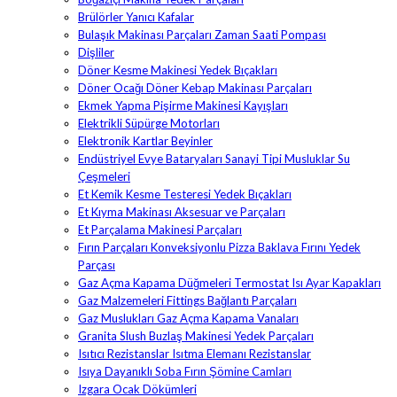
Brülörler Yanıcı Kafalar
Bulaşık Makinası Parçaları Zaman Saati Pompası
Dişliler
Döner Kesme Makinesi Yedek Bıçakları
Döner Ocağı Döner Kebap Makinası Parçaları
Ekmek Yapma Pişirme Makinesi Kayışları
Elektrikli Süpürge Motorları
Elektronik Kartlar Beyinler
Endüstriyel Evye Bataryaları Sanayi Tipi Musluklar Su
Çeşmeleri
Et Kemik Kesme Testeresi Yedek Bıçakları
Et Kıyma Makinası Aksesuar ve Parçaları
Et Parçalama Makinesi Parçaları
Fırın Parçaları Konveksiyonlu Pizza Baklava Fırını Yedek
Parçası
Gaz Açma Kapama Düğmeleri Termostat Isı Ayar Kapakları
Gaz Malzemeleri Fittings Bağlantı Parçaları
Gaz Muslukları Gaz Açma Kapama Vanaları
Granita Slush Buzlaş Makinesi Yedek Parçaları
Isıtıcı Rezistanslar Isıtma Elemanı Rezistanslar
Isıya Dayanıklı Soba Fırın Şömine Camları
Izgara Ocak Dökümleri