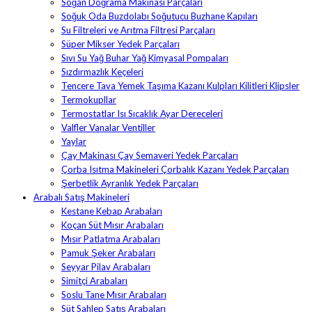
Soğan Doğrama Makinası Parçaları
Soğuk Oda Buzdolabı Soğutucu Buzhane Kapıları
Su Filtreleri ve Arıtma Filtresi Parçaları
Süper Mikser Yedek Parçaları
Sıvı Su Yağ Buhar Yağ Kimyasal Pompaları
Sızdırmazlık Keçeleri
Tencere Tava Yemek Taşıma Kazanı Kulpları Kilitleri Klipsler
Termokupllar
Termostatlar Isı Sıcaklık Ayar Dereceleri
Valfler Vanalar Ventiller
Yaylar
Çay Makinası Çay Semaveri Yedek Parçaları
Çorba Isıtma Makineleri Çorbalık Kazanı Yedek Parçaları
Şerbetlik Ayranlık Yedek Parçaları
Arabalı Satış Makineleri
Kestane Kebap Arabaları
Koçan Süt Mısır Arabaları
Mısır Patlatma Arabaları
Pamuk Şeker Arabaları
Seyyar Pilav Arabaları
Simitçi Arabaları
Soslu Tane Mısır Arabaları
Süt Sahlep Satış Arabaları