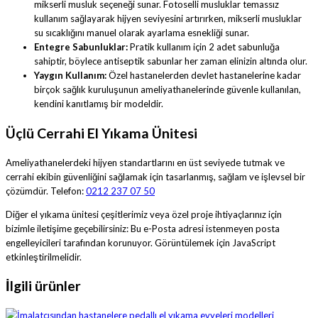
mikserli musluk seçeneği sunar. Fotoselli musluklar temassız
kullanım sağlayarak hijyen seviyesini artırırken, mikserli musluklar
su sıcaklığını manuel olarak ayarlama esnekliği sunar.
Entegre Sabunluklar:
Pratik kullanım için 2 adet sabunluğa
sahiptir, böylece antiseptik sabunlar her zaman elinizin altında olur.
Yaygın Kullanım:
Özel hastanelerden devlet hastanelerine kadar
birçok sağlık kuruluşunun ameliyathanelerinde güvenle kullanılan,
kendini kanıtlamış bir modeldir.
Üçlü Cerrahi El Yıkama Ünitesi
Ameliyathanelerdeki hijyen standartlarını en üst seviyede tutmak ve
cerrahi ekibin güvenliğini sağlamak için tasarlanmış, sağlam ve işlevsel bir
çözümdür. Telefon:
0212 237 07 50
Diğer el yıkama ünitesi çeşitlerimiz veya özel proje ihtiyaçlarınız için
bizimle iletişime geçebilirsiniz:
Bu e-Posta adresi istenmeyen posta
engelleyicileri tarafından korunuyor. Görüntülemek için JavaScript
etkinleştirilmelidir.
İlgili ürünler