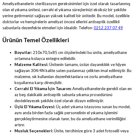
Ameliyathanelerin sterilizasyon gereksinimleri için özel olarak tasarlanmış
olan el yıkama ünitesi, cerrahi el yıkama süreçlerinizi eksiksiz bir şekilde
yerine getirmenizi sağlayan yüksek kaliteli bir ünitedir. Bu model, özellikle
doktorlar ve hemşirelerin ameliyat öncesi ellerini antiseptik özellikli
sabunlarla dezenfekte etmeleri için idealdir. Telefon:
0212 237 07 49
Ürünün Temel Özellikleri
Boyutlar:
210x70,5x85 cm ölçülerindeki bu ünite, ameliyathane
ortamına kolayca entegre edilebilir.
Malzeme Kalitesi:
Ünitenin tamamı, üstün dayanıklılık ve hijyen
sağlayan 304/4N kalite saten paslanmaz çelikten imal edilmiştir. Bu
malzeme, sık kullanılan dezenfektanlara ve zorlu ameliyathane
koşullarına karşı dirençlidir.
Cerrahi El Yıkama İçin Tasarım:
Ameliyathanelerde gerekli olan en
az beş dakikalık antiseptik sabunla yıkama prosedürünü
destekleyecek şekilde özel olarak dizayn edilmiştir.
Üçlü El Yıkama Evyesi:
Üç adet yıkama istasyonu sunan bu model,
aynı anda birden fazla sağlık personelinin el yıkama işlemini
gerçekleştirmesine olanak tanır, bu da ameliyathane verimliliğini
artırır.
Musluk Seçenekleri:
Ünite, tercihinize göre 3 adet fotoselli veya