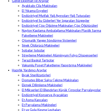
Genel Ekipman ve Araçlar
Ayakkabı Cila Makinaları
El Yıkama Evyeleri
Endüstriyel Mutfak Yağ Ayırıcıları-Yağ Tutucuları
Endüstriyel Su Giderleri Yer Izgaraları Süzgeçler
Endüstriyel Çöp Öğütme Makinaları Çöp Öğütücüleri
Naylon Kaplama Ambalajlama Makinaları Plastik Sarma
Paketleme Makineleri
Otomatik Yangın Söndürme Sistemleri
Sinek Öldürücü Makineleri
Sobalar Isıtıcılar
Streçleme Makineleri Alüminyum Folyo Dispenserleri
Terazi Baskül Tartıcılar
Vakumlu Poşet Paketleme-Yapıştırma Makineleri
Hazırlık Yardımcı Araçlar
Bıçak Sterilizatörleri
Domates Biber Salça Çekme Makinaları
Ekmek Dilimleme Makineleri
El Mikserleri El Blendırları Küçük Çırpıcılar Parçalayıcılar
Endüstriyel Konserve Açacakları
Et Asma Kancaları
Et Parçalama Makineleri
Et ve Gıda Kesme Levhaları