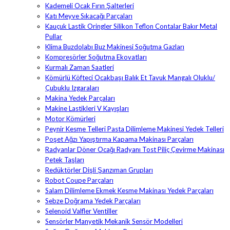
Kademeli Ocak Fırın Şalterleri
Katı Meyve Sıkacağı Parçaları
Kauçuk Lastik Oringler Silikon Teflon Contalar Bakır Metal
Pullar
Klima Buzdolabı Buz Makinesi Soğutma Gazları
Kompresörler Soğutma Ekovatları
Kurmalı Zaman Saatleri
Kömürlü Köfteci Ocakbaşı Balık Et Tavuk Mangalı Oluklu/
Çubuklu Izgaraları
Makina Yedek Parçaları
Makine Lastikleri V Kayışları
Motor Kömürleri
Peynir Kesme Telleri Pasta Dilimleme Makinesi Yedek Telleri
Poşet Ağzı Yapıştırma Kapama Makinası Parçaları
Radyanlar Döner Ocağı Radyanı Tost Piliç Çevirme Makinası
Petek Taşları
Redüktörler Dişli Şanzıman Grupları
Robot Coupe Parçaları
Salam Dilimleme Ekmek Kesme Makinası Yedek Parçaları
Sebze Doğrama Yedek Parçaları
Selenoid Valfler Ventiller
Sensörler Manyetik Mekanik Sensör Modelleri