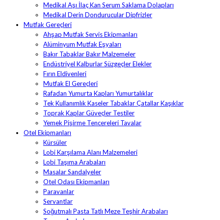
Medikal Aşı İlaç Kan Serum Saklama Dolapları
Medikal Derin Dondurucular Dipfrizler
Mutfak Gereçleri
Ahşap Mutfak Servis Ekipmanları
Alüminyum Mutfak Eşyaları
Bakır Tabaklar Bakır Malzemeler
Endüstriyel Kalburlar Süzgeçler Elekler
Fırın Eldivenleri
Mutfak El Gereçleri
Rafadan Yumurta Kapları Yumurtalıklar
Tek Kullanımlık Kaseler Tabaklar Çatallar Kaşıklar
Toprak Kaplar Güveçler Testiler
Yemek Pişirme Tencereleri Tavalar
Otel Ekipmanları
Kürsüler
Lobi Karşılama Alanı Malzemeleri
Lobi Taşıma Arabaları
Masalar Sandalyeler
Otel Odası Ekipmanları
Paravanlar
Servantlar
Soğutmalı Pasta Tatlı Meze Teşhir Arabaları