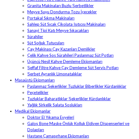
Granita Makinaları Buzlu Şerbetlikler
Meyve Suyu Dondurma Tozu İçecekler
Portakal Sıkma Makinaları
Sahlep Süt Sıcak Çikolata Isıtıcısı Makinaları
Sanayi Tipi Katı Meyve Sıkacakları
Sürahiler
Süt Soğuk Tutucuları
Çay Makinası Çay Kazanları Demlikler
Çelik Kahve Sos Sürahileri Paslanmaz Süt Potları
Üçüncü Nesil Kahve Demleme Ekipmanları
Şeffaf Filtre Kahve Çay Demleme Süt Servis Potları
Şerbet Ayranlık Limonatalıklar
Masaüstü Ekipmanları
Paslanmaz Şekerlikler Tuzluklar Biberlikler Kürdanlıklar
Peçetelikler
Tuzluklar Baharatlıklar Şekerlikler Kürdanlıklar
Yağlık Sirkelik Salata Soslukları
Medikal Ekipmanlar
Doktor El Yıkama Evyeleri
Galoş Bone Maske Önlük Kolluk Eldiven Dispenserleri ve
Dolapları
Hastane Çamaşırhane Ekipmanları