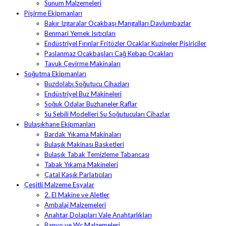
Sunum Malzemeleri
Pişirme Ekipmanları
Bakır Izgaralar Ocakbaşı Mangalları Davlumbazlar
Benmari Yemek Isıtıcıları
Endüstriyel Fırınlar Fritözler Ocaklar Kuzineler Pişiriciler
Paslanmaz Ocakbaşları Cağ Kebap Ocakları
Tavuk Çevirme Makinaları
Soğutma Ekipmanları
Buzdolabı Soğutucu Cihazları
Endüstriyel Buz Makineleri
Soğuk Odalar Buzhaneler Raflar
Su Sebili Modelleri Su Soğutucuları Cihazlar
Bulaşıkhane Ekipmanları
Bardak Yıkama Makinaları
Bulaşık Makinası Basketleri
Bulaşık Tabak Temizleme Tabancası
Tabak Yıkama Makineleri
Çatal Kaşık Parlatıcıları
Çeşitli Malzeme Eşyalar
2. El Makine ve Aletler
Ambalaj Malzemeleri
Anahtar Dolapları Vale Anahtarlıkları
Banyo ve Wc Malzemeleri