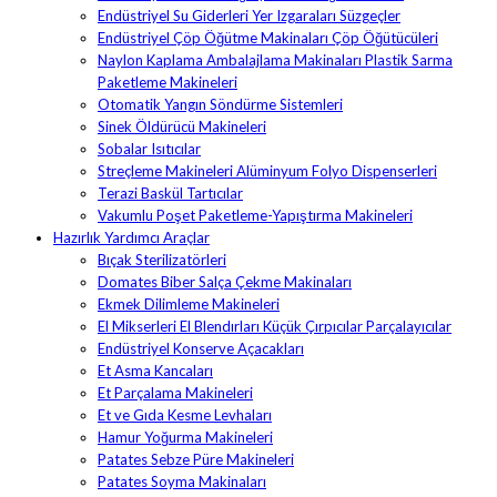
Endüstriyel Su Giderleri Yer Izgaraları Süzgeçler
Endüstriyel Çöp Öğütme Makinaları Çöp Öğütücüleri
Naylon Kaplama Ambalajlama Makinaları Plastik Sarma
Paketleme Makineleri
Otomatik Yangın Söndürme Sistemleri
Sinek Öldürücü Makineleri
Sobalar Isıtıcılar
Streçleme Makineleri Alüminyum Folyo Dispenserleri
Terazi Baskül Tartıcılar
Vakumlu Poşet Paketleme-Yapıştırma Makineleri
Hazırlık Yardımcı Araçlar
Bıçak Sterilizatörleri
Domates Biber Salça Çekme Makinaları
Ekmek Dilimleme Makineleri
El Mikserleri El Blendırları Küçük Çırpıcılar Parçalayıcılar
Endüstriyel Konserve Açacakları
Et Asma Kancaları
Et Parçalama Makineleri
Et ve Gıda Kesme Levhaları
Hamur Yoğurma Makineleri
Patates Sebze Püre Makineleri
Patates Soyma Makinaları