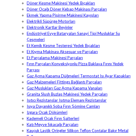
Döner Kesme Makinesi Yedek Bıçakları
Döner Ocağı Döner Kebap Makinası Parçaları
Ekmek Yapma Pişirme Makinesi Kayışları
Elektrikli Süpürge Motorları
Elektronik Kartlar Beyinler
Endüstriyel Evye Bataryaları Sanayi Tipi Musluklar Su
Çeşmeleri
Et Kemik Kesme Testeresi Yedek Bıçakları
Et Kıyma Makinası Aksesuar ve Parçaları
Et Parçalama Makinesi Parçaları
Fırın Parçaları Konveksiyonlu Pizza Baklava Fırını Yedek
Parçası
Gaz Açma Kapama Düğmeleri Termostat Isı Ayar Kapakları
Gaz Malzemeleri Fittings Bağlantı Parçaları
Gaz Muslukları Gaz Açma Kapama Vanaları
Granita Slush Buzlaş Makinesi Yedek Parçaları
Isıtıcı Rezistanslar Isıtma Elemanı Rezistanslar
Isıya Dayanıklı Soba Fırın Şömine Camları
Izgara Ocak Dökümleri
Kademeli Ocak Fırın Şalterleri
Katı Meyve Sıkacağı Parçaları
Kauçuk Lastik Oringler Silikon Teflon Contalar Bakır Metal