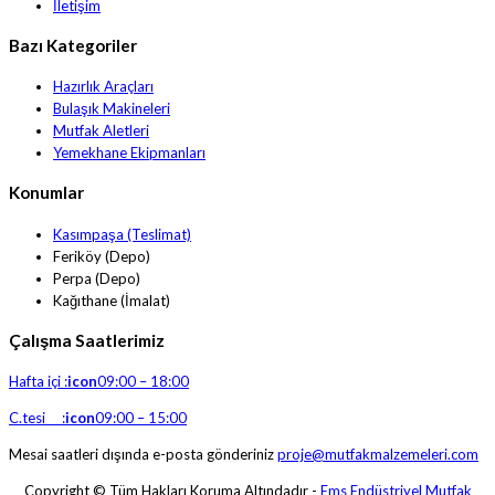
İletişim
Bazı Kategoriler
Hazırlık Araçları
Bulaşık Makineleri
Mutfak Aletleri
Yemekhane Ekipmanları
Konumlar
Kasımpaşa (Teslimat)
Feriköy (Depo)
Perpa (Depo)
Kağıthane (İmalat)
Çalışma Saatlerimiz
Hafta içi :
icon
09:00 – 18:00
C.tesi :
icon
09:00 – 15:00
Mesai saatleri dışında e-posta gönderiniz
proje@mutfakmalzemeleri.com
Copyright © Tüm Hakları Koruma Altındadır -
Ems Endüstriyel Mutfak