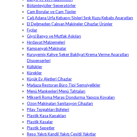
Bölümleyiciler-Seperatörler
Cam Borular ve Cam Tüpler
Cağ Adana Urfa Kebapçı Şişleri Sırık Kuzu Kebabı Aparatları
El Değmeden Çalışan Makineler Cihazlar Ürünler
Fıçılar
Giysi Banyo ve Mutfak Askıları
Hırdavat Malzemeleri
Kampanyalı Makinalar
Kuruyemiş Kahve Şeker Bakliyat Krema Verme Aparatları
Dispenserleri
Küllükler
Kürekler
Küçük Ev Aletleri Cihazlar
Mağaza Restoran Büro Tipi Şemsiyelikler
Menü Mankenleri Menü Tahtaları
Mikserli Roma Maraş Dondurma Yapıcısı Kovaları
Ozon Makinaları Sanitasyon Cihazları
Pilav Tezgahları Büfeleri
Plastik Kasa Kapakları
Plastik Kasalar
Plastik Sepetler
Reşo Yakıtı Kandil Yakıtı Çeşitli Yakıtlar