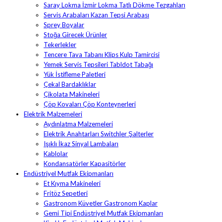
Saray Lokma İzmir Lokma Tatlı Dökme Tezgahları
Servis Arabaları Kazan Tepsi Arabası
Sprey Boyalar
Stoğa Girecek Ürünler
Tekerlekler
Tencere Tava Tabanı Klips Kulp Tamircisi
Yemek Servis Tepsileri Tabldot Tabağı
Yük İstifleme Paletleri
Çekal Bardaklıklar
Çikolata Makineleri
Çöp Kovaları Çöp Konteynerleri
Elektrik Malzemeleri
Aydınlatma Malzemeleri
Elektrik Anahtarları Switchler Şalterler
Işıklı İkaz Sinyal Lambaları
Kablolar
Kondansatörler Kapasitörler
Endüstriyel Mutfak Ekipmanları
Et Kıyma Makineleri
Fritöz Sepetleri
Gastronom Küvetler Gastronom Kaplar
Gemi Tipi Endüstriyel Mutfak Ekipmanları