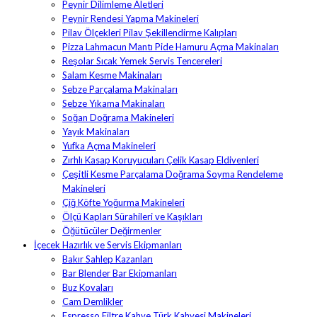
Peynir Dilimleme Aletleri
Peynir Rendesi Yapma Makineleri
Pilav Ölçekleri Pilav Şekillendirme Kalıpları
Pizza Lahmacun Mantı Pide Hamuru Açma Makinaları
Reşolar Sıcak Yemek Servis Tencereleri
Salam Kesme Makinaları
Sebze Parçalama Makinaları
Sebze Yıkama Makinaları
Soğan Doğrama Makineleri
Yayık Makinaları
Yufka Açma Makineleri
Zırhlı Kasap Koruyucuları Çelik Kasap Eldivenleri
Çeşitli Kesme Parçalama Doğrama Soyma Rendeleme
Makineleri
Çiğ Köfte Yoğurma Makineleri
Ölçü Kapları Sürahileri ve Kaşıkları
Öğütücüler Değirmenler
İçecek Hazırlık ve Servis Ekipmanları
Bakır Sahlep Kazanları
Bar Blender Bar Ekipmanları
Buz Kovaları
Cam Demlikler
Espresso Filtre Kahve Türk Kahvesi Makineleri