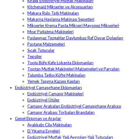
Kiralık Endüstriyel Mutfak Makinaları
Kitchenaid Mikserler ve Aksesuarları
Makara Rulo Tatlı Makinaları
Makarna Haşlama Makinası Sepetleri
Mikserler Krema Pasta Mikseri Mayonez Mikserleri
Mısır Patlatma Makineleri
Paslanmaz Tezgahlar Davlumbaz Raf Duvar Dolapları
Pastane Malzemeleri
Sıcak Tutucular
Tepsiler
Toplu Büfe Kafe Lokanta Ekipmanları
Toptan Mutfak Makineleri Malzemeleri ve Parçaları
Tulumba Tatlısı Köfte Makinaları
Yemek Taşıma Kazanı Kapları
Endüstriyel Çamaşırhane Ekipmanları
Endüstriyel Çamaşır Makineleri
Endüstriyel Ütüler
Çamaşır Arabaları Endüstriyel Çamaşırhane Arabası
Çamaşır Arabası Torbaları Brandaları
Genel Ekipman ve Araçlar
Ayakkabı Cila Makinaları
El Yıkama Evyeleri
Endüstriyel Mutfak Yağ Ayırıcıları-Yağ Tutucuları