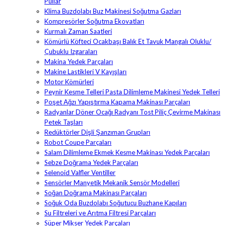
Pullar
Klima Buzdolabı Buz Makinesi Soğutma Gazları
Kompresörler Soğutma Ekovatları
Kurmalı Zaman Saatleri
Kömürlü Köfteci Ocakbaşı Balık Et Tavuk Mangalı Oluklu/
Çubuklu Izgaraları
Makina Yedek Parçaları
Makine Lastikleri V Kayışları
Motor Kömürleri
Peynir Kesme Telleri Pasta Dilimleme Makinesi Yedek Telleri
Poşet Ağzı Yapıştırma Kapama Makinası Parçaları
Radyanlar Döner Ocağı Radyanı Tost Piliç Çevirme Makinası
Petek Taşları
Redüktörler Dişli Şanzıman Grupları
Robot Coupe Parçaları
Salam Dilimleme Ekmek Kesme Makinası Yedek Parçaları
Sebze Doğrama Yedek Parçaları
Selenoid Valfler Ventiller
Sensörler Manyetik Mekanik Sensör Modelleri
Soğan Doğrama Makinası Parçaları
Soğuk Oda Buzdolabı Soğutucu Buzhane Kapıları
Su Filtreleri ve Arıtma Filtresi Parçaları
Süper Mikser Yedek Parçaları