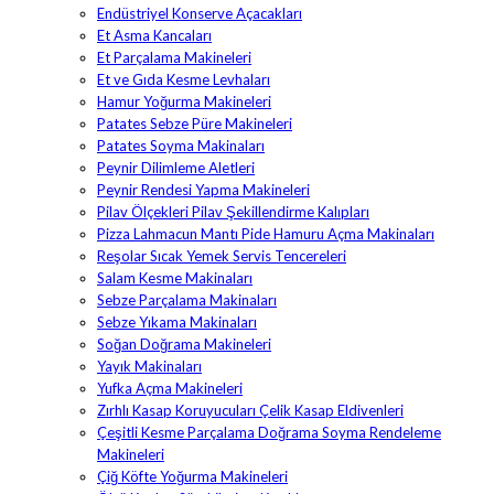
Endüstriyel Konserve Açacakları
Et Asma Kancaları
Et Parçalama Makineleri
Et ve Gıda Kesme Levhaları
Hamur Yoğurma Makineleri
Patates Sebze Püre Makineleri
Patates Soyma Makinaları
Peynir Dilimleme Aletleri
Peynir Rendesi Yapma Makineleri
Pilav Ölçekleri Pilav Şekillendirme Kalıpları
Pizza Lahmacun Mantı Pide Hamuru Açma Makinaları
Reşolar Sıcak Yemek Servis Tencereleri
Salam Kesme Makinaları
Sebze Parçalama Makinaları
Sebze Yıkama Makinaları
Soğan Doğrama Makineleri
Yayık Makinaları
Yufka Açma Makineleri
Zırhlı Kasap Koruyucuları Çelik Kasap Eldivenleri
Çeşitli Kesme Parçalama Doğrama Soyma Rendeleme
Makineleri
Çiğ Köfte Yoğurma Makineleri