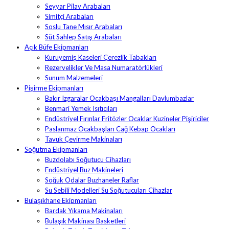
Seyyar Pilav Arabaları
Simitçi Arabaları
Soslu Tane Mısır Arabaları
Süt Sahlep Satış Arabaları
Açık Büfe Ekipmanları
Kuruyemiş Kaseleri Çerezlik Tabakları
Rezervelikler Ve Masa Numaratörlükleri
Sunum Malzemeleri
Pişirme Ekipmanları
Bakır Izgaralar Ocakbaşı Mangalları Davlumbazlar
Benmari Yemek Isıtıcıları
Endüstriyel Fırınlar Fritözler Ocaklar Kuzineler Pişiriciler
Paslanmaz Ocakbaşları Cağ Kebap Ocakları
Tavuk Çevirme Makinaları
Soğutma Ekipmanları
Buzdolabı Soğutucu Cihazları
Endüstriyel Buz Makineleri
Soğuk Odalar Buzhaneler Raflar
Su Sebili Modelleri Su Soğutucuları Cihazlar
Bulaşıkhane Ekipmanları
Bardak Yıkama Makinaları
Bulaşık Makinası Basketleri