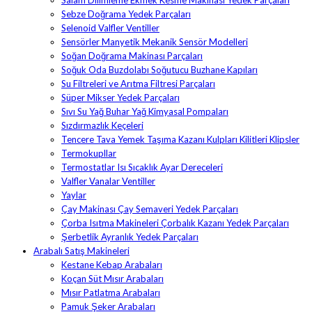
Salam Dilimleme Ekmek Kesme Makinası Yedek Parçaları
Sebze Doğrama Yedek Parçaları
Selenoid Valfler Ventiller
Sensörler Manyetik Mekanik Sensör Modelleri
Soğan Doğrama Makinası Parçaları
Soğuk Oda Buzdolabı Soğutucu Buzhane Kapıları
Su Filtreleri ve Arıtma Filtresi Parçaları
Süper Mikser Yedek Parçaları
Sıvı Su Yağ Buhar Yağ Kimyasal Pompaları
Sızdırmazlık Keçeleri
Tencere Tava Yemek Taşıma Kazanı Kulpları Kilitleri Klipsler
Termokupllar
Termostatlar Isı Sıcaklık Ayar Dereceleri
Valfler Vanalar Ventiller
Yaylar
Çay Makinası Çay Semaveri Yedek Parçaları
Çorba Isıtma Makineleri Çorbalık Kazanı Yedek Parçaları
Şerbetlik Ayranlık Yedek Parçaları
Arabalı Satış Makineleri
Kestane Kebap Arabaları
Koçan Süt Mısır Arabaları
Mısır Patlatma Arabaları
Pamuk Şeker Arabaları