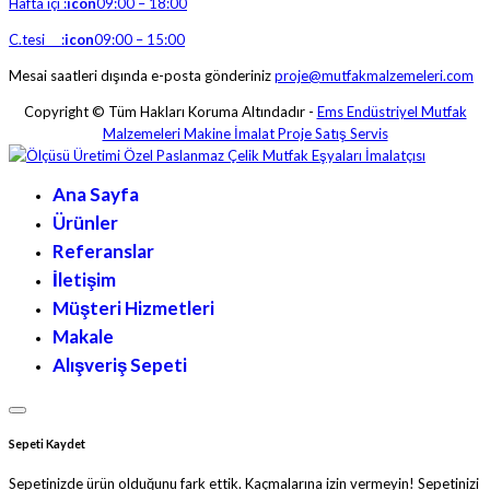
Hafta içi :
icon
09:00 – 18:00
C.tesi :
icon
09:00 – 15:00
Mesai saatleri dışında e-posta gönderiniz
proje@mutfakmalzemeleri.com
Copyright © Tüm Hakları Koruma Altındadır -
Ems Endüstriyel Mutfak
Malzemeleri Makine İmalat Proje Satış Servis
Ana Sayfa
Ürünler
Referanslar
İletişim
Müşteri Hizmetleri
Makale
Alışveriş Sepeti
Sepeti Kaydet
Sepetinizde ürün olduğunu fark ettik. Kaçmalarına izin vermeyin! Sepetinizi