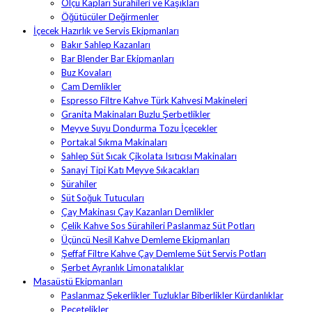
Ölçü Kapları Sürahileri ve Kaşıkları
Öğütücüler Değirmenler
İçecek Hazırlık ve Servis Ekipmanları
Bakır Sahlep Kazanları
Bar Blender Bar Ekipmanları
Buz Kovaları
Cam Demlikler
Espresso Filtre Kahve Türk Kahvesi Makineleri
Granita Makinaları Buzlu Şerbetlikler
Meyve Suyu Dondurma Tozu İçecekler
Portakal Sıkma Makinaları
Sahlep Süt Sıcak Çikolata Isıtıcısı Makinaları
Sanayi Tipi Katı Meyve Sıkacakları
Sürahiler
Süt Soğuk Tutucuları
Çay Makinası Çay Kazanları Demlikler
Çelik Kahve Sos Sürahileri Paslanmaz Süt Potları
Üçüncü Nesil Kahve Demleme Ekipmanları
Şeffaf Filtre Kahve Çay Demleme Süt Servis Potları
Şerbet Ayranlık Limonatalıklar
Masaüstü Ekipmanları
Paslanmaz Şekerlikler Tuzluklar Biberlikler Kürdanlıklar
Peçetelikler