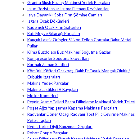
Granita Slush Buzlaş Makinesi Yedek Parçaları
Isıtıcı Rezistanslar Isıtma Elemanı Rezistanslar
Isıya Dayanıklı Soba Fırın Şömine Camları
Izgara Ocak Dökümleri
Kademeli Ocak Fırın Şalterleri
Katı Meyve Sıkacağı Parçaları
Kauçuk Lastik Oringler Silikon Teflon Contalar Bakır Metal
Pullar
Klima Buzdolabı Buz Makinesi Soğutma Gazları
Kompresörler Soğutma Ekovatları
Kurmalı Zaman Saatleri
Kömürlü Köfteci Ocakbaşı Balık Et Tavuk Mangalı Oluklu/
Çubuklu Izgaraları
Makina Yedek Parçaları
Makine Lastikleri V Kayışları
Motor Kömürleri
Peynir Kesme Telleri Pasta Dilimleme Makinesi Yedek Telleri
Poşet Ağzı Yapıştırma Kapama Makinası Parçaları
Radyanlar Döner Ocağı Radyanı Tost Piliç Çevirme Makinası
Petek Taşları
Redüktörler Dişli Şanzıman Grupları
Robot Coupe Parçaları