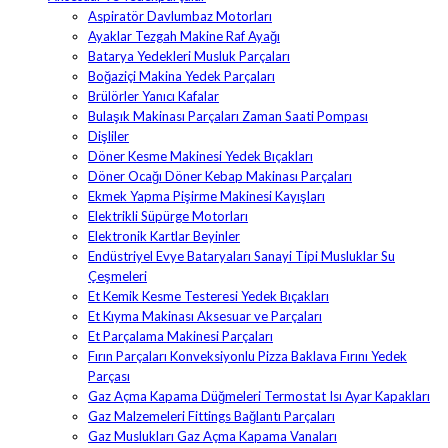
Aspiratör Davlumbaz Motorları
Ayaklar Tezgah Makine Raf Ayağı
Batarya Yedekleri Musluk Parçaları
Boğaziçi Makina Yedek Parçaları
Brülörler Yanıcı Kafalar
Bulaşık Makinası Parçaları Zaman Saati Pompası
Dişliler
Döner Kesme Makinesi Yedek Bıçakları
Döner Ocağı Döner Kebap Makinası Parçaları
Ekmek Yapma Pişirme Makinesi Kayışları
Elektrikli Süpürge Motorları
Elektronik Kartlar Beyinler
Endüstriyel Evye Bataryaları Sanayi Tipi Musluklar Su
Çeşmeleri
Et Kemik Kesme Testeresi Yedek Bıçakları
Et Kıyma Makinası Aksesuar ve Parçaları
Et Parçalama Makinesi Parçaları
Fırın Parçaları Konveksiyonlu Pizza Baklava Fırını Yedek
Parçası
Gaz Açma Kapama Düğmeleri Termostat Isı Ayar Kapakları
Gaz Malzemeleri Fittings Bağlantı Parçaları
Gaz Muslukları Gaz Açma Kapama Vanaları