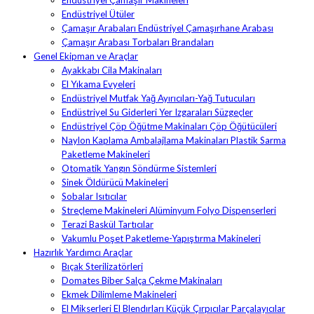
Endüstriyel Çamaşır Makineleri
Endüstriyel Ütüler
Çamaşır Arabaları Endüstriyel Çamaşırhane Arabası
Çamaşır Arabası Torbaları Brandaları
Genel Ekipman ve Araçlar
Ayakkabı Cila Makinaları
El Yıkama Evyeleri
Endüstriyel Mutfak Yağ Ayırıcıları-Yağ Tutucuları
Endüstriyel Su Giderleri Yer Izgaraları Süzgeçler
Endüstriyel Çöp Öğütme Makinaları Çöp Öğütücüleri
Naylon Kaplama Ambalajlama Makinaları Plastik Sarma
Paketleme Makineleri
Otomatik Yangın Söndürme Sistemleri
Sinek Öldürücü Makineleri
Sobalar Isıtıcılar
Streçleme Makineleri Alüminyum Folyo Dispenserleri
Terazi Baskül Tartıcılar
Vakumlu Poşet Paketleme-Yapıştırma Makineleri
Hazırlık Yardımcı Araçlar
Bıçak Sterilizatörleri
Domates Biber Salça Çekme Makinaları
Ekmek Dilimleme Makineleri
El Mikserleri El Blendırları Küçük Çırpıcılar Parçalayıcılar