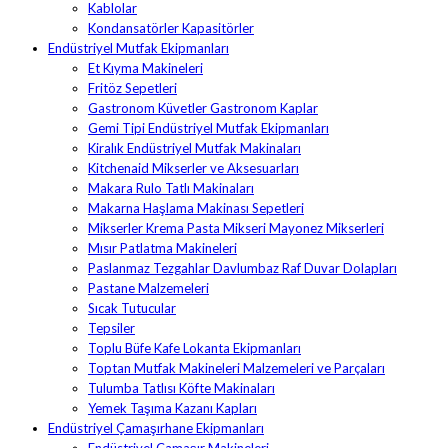
Kablolar
Kondansatörler Kapasitörler
Endüstriyel Mutfak Ekipmanları
Et Kıyma Makineleri
Fritöz Sepetleri
Gastronom Küvetler Gastronom Kaplar
Gemi Tipi Endüstriyel Mutfak Ekipmanları
Kiralık Endüstriyel Mutfak Makinaları
Kitchenaid Mikserler ve Aksesuarları
Makara Rulo Tatlı Makinaları
Makarna Haşlama Makinası Sepetleri
Mikserler Krema Pasta Mikseri Mayonez Mikserleri
Mısır Patlatma Makineleri
Paslanmaz Tezgahlar Davlumbaz Raf Duvar Dolapları
Pastane Malzemeleri
Sıcak Tutucular
Tepsiler
Toplu Büfe Kafe Lokanta Ekipmanları
Toptan Mutfak Makineleri Malzemeleri ve Parçaları
Tulumba Tatlısı Köfte Makinaları
Yemek Taşıma Kazanı Kapları
Endüstriyel Çamaşırhane Ekipmanları