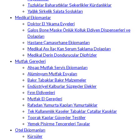
Tuzluklar Baharatlıklar Şekerlikler Kürdanlıklar
Yağlık Sirkelik Salata Soslukları
Medikal Ekipmanlar
Doktor El Yıkama Evyeleri
Galoş Bone Maske Önlük Kolluk Eldiven Dispenserleri ve
Dolapları
Hastane Çamaşırhane Ekipmanları
Medikal Aşı İlaç Kan Serum Saklama Dolapları
Medikal Derin Dondurucular Dipfrizler
Mutfak Gereçleri
Ahşap Mutfak Servis Ekipmanları
Alüminyum Mutfak Eşyaları
Bakır Tabaklar Bakır Malzemeler
Endüstriyel Kalburlar Süzgeçler Elekler
Fırın Eldivenleri
Mutfak El Gereçleri
Rafadan Yumurta Kapları Yumurtalıklar
Tek Kullanımlık Kaseler Tabaklar Çatallar Kaşıklar
Toprak Kaplar Güveçler Testiler
Yemek Pişirme Tencereleri Tavalar
Otel Ekipmanları
Kürsüler