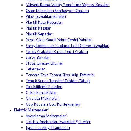
Mikserli Roma Maraş Dondurma Yapıcısı Kovaları
Ozon Makinaları Sanitasyon Cihazları
Pilav Tezgahları Büfeleri
Plastik Kasa Kapakları
Plastik Kasalar
Plastik Sepetler
Reşo Yakıtı Kandil Yakıtı Çeşitli Yakıtlar
Saray Lokma İzmir Lokma Tatlı Dökme Tezgahları
Servis Arabaları Kazan Tepsi Arabası
Sprey Boyalar
Stoğa Girecek Ürünler
Tekerlekler
Tencere Tava Tabanı Klips Kulp Tamircisi
Yemek Servis Tepsileri Tabldot Tabağı
Yük İstifleme Paletleri
Çekal Bardaklıklar
Çikolata Makineleri
Çöp Kovaları Çöp Konteynerleri
Elektrik Malzemeleri
Aydınlatma Malzemeleri
Elektrik Anahtarları Switchler Şalterler
Işıklı İkaz Sinyal Lambaları