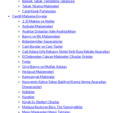
Bulaşık Tabak Temizleme Tabancası
Tabak Yıkama Makineleri
Çatal Kaşık Parlatıcıları
Çeşitli Malzeme Eşyalar
2. El Makine ve Aletler
Ambalaj Malzemeleri
Anahtar Dolapları Vale Anahtarlıkları
Banyo ve Wc Malzemeleri
Bölümleyiciler-Seperatörler
Cam Borular ve Cam Tüpler
Cağ Adana Urfa Kebapçı Şişleri Sırık Kuzu Kebabı Aparatları
El Değmeden Çalışan Makineler Cihazlar Ürünler
Fıçılar
Giysi Banyo ve Mutfak Askıları
Hırdavat Malzemeleri
Kampanyalı Makinalar
Kuruyemiş Kahve Şeker Bakliyat Krema Verme Aparatları
Dispenserleri
Küllükler
Kürekler
Küçük Ev Aletleri Cihazlar
Mağaza Restoran Büro Tipi Şemsiyelikler
Menü Mankenleri Menü Tahtaları