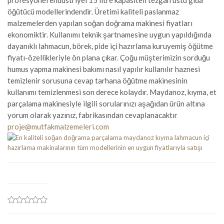
profesyonel endüstriyel 15 litre kapasiteli tezgah üstü gıda
öğütücü modellerindendir. Üretimi kaliteli paslanmaz
malzemelerden yapılan soğan doğrama makinesi fiyatları
ekonomiktir. Kullanımı teknik şartnamesine uygun yapıldığında
dayanıklı lahmacun, börek, pide içi hazırlama kuruyemiş öğütme
fiyatı-özellikleriyle ön plana çıkar. Çoğu müşterimizin sorduğu
humus yapma makinesi bakımı nasıl yapılır kullanılır haznesi
temizlenir sorusuna cevap tarhana öğütme makinesinin
kullanımı temizlenmesi son derece kolaydır. Maydanoz, kıyma, et
parçalama makinesiyle ilgili sorularınızı aşağıdan ürün altına
yorum olarak yazınız, fabrikasından cevaplanacaktır
proje@mutfakmalzemeleri.com