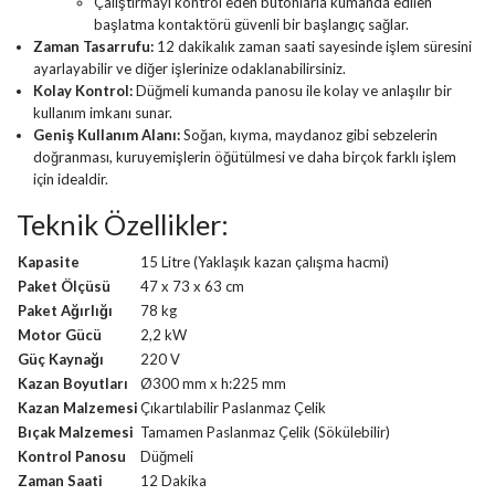
Çalıştırmayı kontrol eden butonlarla kumanda edilen
başlatma kontaktörü güvenli bir başlangıç sağlar.
Zaman Tasarrufu:
12 dakikalık zaman saati sayesinde işlem süresini
ayarlayabilir ve diğer işlerinize odaklanabilirsiniz.
Kolay Kontrol:
Düğmeli kumanda panosu ile kolay ve anlaşılır bir
kullanım imkanı sunar.
Geniş Kullanım Alanı:
Soğan, kıyma, maydanoz gibi sebzelerin
doğranması, kuruyemişlerin öğütülmesi ve daha birçok farklı işlem
için idealdir.
Teknik Özellikler:
Kapasite
15 Litre (Yaklaşık kazan çalışma hacmi)
Paket Ölçüsü
47 x 73 x 63 cm
Paket Ağırlığı
78 kg
Motor Gücü
2,2 kW
Güç Kaynağı
220 V
Kazan Boyutları
Ø300 mm x h:225 mm
Kazan Malzemesi
Çıkartılabilir Paslanmaz Çelik
Bıçak Malzemesi
Tamamen Paslanmaz Çelik (Sökülebilir)
Kontrol Panosu
Düğmeli
Zaman Saati
12 Dakika