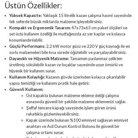
Üstün Özellikler:
Yüksek Kapasite:
Yaklaşık 15 litrelik kazan çalışma hacmi sayesinde
tek seferde büyük miktarda malzeme işleyebilirsiniz.
Kompakt ve Ergonomik Tasarım:
47x73x63 cm paket ölçüleri ve
set üstü kullanım özelliği ile mutfağınızda az yer kaplar ve kolayca
konumlandırılabilir.
Güçlü Performans:
2,2 kW motor gücü ve 220 V güç kaynağı ile en
zorlu malzemeleri bile kısa sürede öğütebilir ve parçalayabilirsiniz.
Dayanıklı ve Hijyenik Malzeme:
Tamamen paslanmaz çelikten
üretilmiş sökülebilir kazan ve bıçaklar sayesinde uzun ömürlü ve
hijyenik bir kullanım sunar.
Kullanım Kolaylığı:
Kazanın gövde üzerinden kolayca çıkarılabilir
yapısı temizliği ve kullanımı pratik hale getirir.
Güvenli Kullanım:
Üst kapakta bulunan malzeme ekleme deliği çalışma
esnasında güvenli bir şekilde malzeme eklemenizi sağlar.
Şeffaf tencere kapağı sayesinde işlem gören ürünü
rahatlıkla gözlemleyebilirsiniz.
Kapak üzerinde bulunan %100 emniyet sağlayan emniyet
anahtarı ve Acil Durum Kontrol Butonu ile güvenli bir
çalışma ortamı sunar.