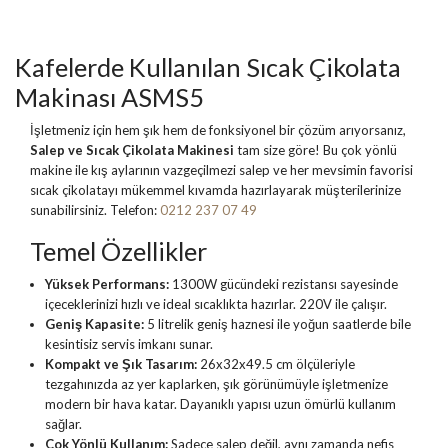
Kafelerde Kullanılan Sıcak Çikolata
Makinası ASMS5
İşletmeniz için hem şık hem de fonksiyonel bir çözüm arıyorsanız,
Salep ve Sıcak Çikolata Makinesi
tam size göre! Bu çok yönlü
makine ile kış aylarının vazgeçilmezi salep ve her mevsimin favorisi
sıcak çikolatayı mükemmel kıvamda hazırlayarak müşterilerinize
sunabilirsiniz. Telefon:
0212 237 07 49
Temel Özellikler
Yüksek Performans:
1300W gücündeki rezistansı sayesinde
içeceklerinizi hızlı ve ideal sıcaklıkta hazırlar. 220V ile çalışır.
Geniş Kapasite:
5 litrelik geniş haznesi ile yoğun saatlerde bile
kesintisiz servis imkanı sunar.
Kompakt ve Şık Tasarım:
26x32x49.5 cm ölçüleriyle
tezgahınızda az yer kaplarken, şık görünümüyle işletmenize
modern bir hava katar. Dayanıklı yapısı uzun ömürlü kullanım
sağlar.
Çok Yönlü Kullanım:
Sadece salep değil, aynı zamanda nefis