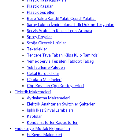
Plastik Kasa Kapakları
Plastik Kasalar
Plastik Sepetler
Reşo Yakıtı Kandil Yakıtı Çeşitli Yakıtlar
Saray Lokma İzmir Lokma Tatlı Dökme Tezgahları
Servis Arabaları Kazan Tepsi Arabası
Sprey Boyalar
Stoğa Girecek Ürünler
Tekerlekler
Tencere Tava Tabanı Klips Kulp Tamircisi
Yemek Servis Tepsileri Tabldot Tabağı
Yük İstifleme Paletleri
Çekal Bardaklıklar
Çikolata Makineleri
Çöp Kovaları Çöp Konteynerleri
Elektrik Malzemeleri
Aydınlatma Malzemeleri
Elektrik Anahtarları Switchler Şalterler
Işıklı İkaz Sinyal Lambaları
Kablolar
Kondansatörler Kapasitörler
Endüstriyel Mutfak Ekipmanları
Et Kıyma Makineleri