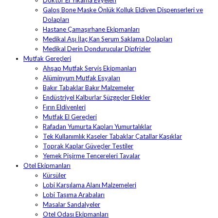
Doktor El Yıkama Evyeleri
Galoş Bone Maske Önlük Kolluk Eldiven Dispenserleri ve
Dolapları
Hastane Çamaşırhane Ekipmanları
Medikal Aşı İlaç Kan Serum Saklama Dolapları
Medikal Derin Dondurucular Dipfrizler
Mutfak Gereçleri
Ahşap Mutfak Servis Ekipmanları
Alüminyum Mutfak Eşyaları
Bakır Tabaklar Bakır Malzemeler
Endüstriyel Kalburlar Süzgeçler Elekler
Fırın Eldivenleri
Mutfak El Gereçleri
Rafadan Yumurta Kapları Yumurtalıklar
Tek Kullanımlık Kaseler Tabaklar Çatallar Kaşıklar
Toprak Kaplar Güveçler Testiler
Yemek Pişirme Tencereleri Tavalar
Otel Ekipmanları
Kürsüler
Lobi Karşılama Alanı Malzemeleri
Lobi Taşıma Arabaları
Masalar Sandalyeler
Otel Odası Ekipmanları