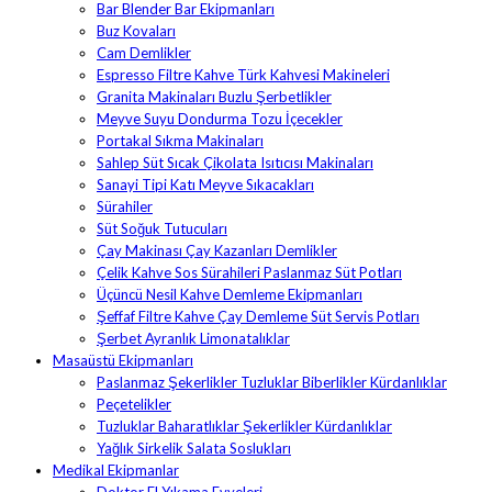
Bar Blender Bar Ekipmanları
Buz Kovaları
Cam Demlikler
Espresso Filtre Kahve Türk Kahvesi Makineleri
Granita Makinaları Buzlu Şerbetlikler
Meyve Suyu Dondurma Tozu İçecekler
Portakal Sıkma Makinaları
Sahlep Süt Sıcak Çikolata Isıtıcısı Makinaları
Sanayi Tipi Katı Meyve Sıkacakları
Sürahiler
Süt Soğuk Tutucuları
Çay Makinası Çay Kazanları Demlikler
Çelik Kahve Sos Sürahileri Paslanmaz Süt Potları
Üçüncü Nesil Kahve Demleme Ekipmanları
Şeffaf Filtre Kahve Çay Demleme Süt Servis Potları
Şerbet Ayranlık Limonatalıklar
Masaüstü Ekipmanları
Paslanmaz Şekerlikler Tuzluklar Biberlikler Kürdanlıklar
Peçetelikler
Tuzluklar Baharatlıklar Şekerlikler Kürdanlıklar
Yağlık Sirkelik Salata Soslukları
Medikal Ekipmanlar