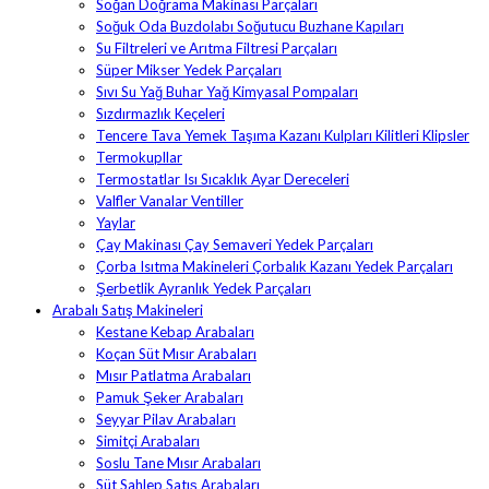
Soğan Doğrama Makinası Parçaları
Soğuk Oda Buzdolabı Soğutucu Buzhane Kapıları
Su Filtreleri ve Arıtma Filtresi Parçaları
Süper Mikser Yedek Parçaları
Sıvı Su Yağ Buhar Yağ Kimyasal Pompaları
Sızdırmazlık Keçeleri
Tencere Tava Yemek Taşıma Kazanı Kulpları Kilitleri Klipsler
Termokupllar
Termostatlar Isı Sıcaklık Ayar Dereceleri
Valfler Vanalar Ventiller
Yaylar
Çay Makinası Çay Semaveri Yedek Parçaları
Çorba Isıtma Makineleri Çorbalık Kazanı Yedek Parçaları
Şerbetlik Ayranlık Yedek Parçaları
Arabalı Satış Makineleri
Kestane Kebap Arabaları
Koçan Süt Mısır Arabaları
Mısır Patlatma Arabaları
Pamuk Şeker Arabaları
Seyyar Pilav Arabaları
Simitçi Arabaları
Soslu Tane Mısır Arabaları
Süt Sahlep Satış Arabaları