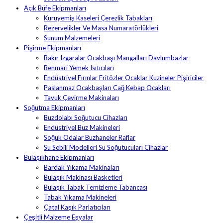
Açık Büfe Ekipmanları
Kuruyemiş Kaseleri Çerezlik Tabakları
Rezervelikler Ve Masa Numaratörlükleri
Sunum Malzemeleri
Pişirme Ekipmanları
Bakır Izgaralar Ocakbaşı Mangalları Davlumbazlar
Benmari Yemek Isıtıcıları
Endüstriyel Fırınlar Fritözler Ocaklar Kuzineler Pişiriciler
Paslanmaz Ocakbaşları Cağ Kebap Ocakları
Tavuk Çevirme Makinaları
Soğutma Ekipmanları
Buzdolabı Soğutucu Cihazları
Endüstriyel Buz Makineleri
Soğuk Odalar Buzhaneler Raflar
Su Sebili Modelleri Su Soğutucuları Cihazlar
Bulaşıkhane Ekipmanları
Bardak Yıkama Makinaları
Bulaşık Makinası Basketleri
Bulaşık Tabak Temizleme Tabancası
Tabak Yıkama Makineleri
Çatal Kaşık Parlatıcıları
Çeşitli Malzeme Eşyalar