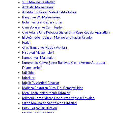
2. El Makine ve Aletler
Ambalaj Malzemeleri
Anahtar Dolapları Vale Anahtarlıkları
Banyo ve Wc Malzemeleri
Bölümleyiciler-Seperatörler
Cam Borular ve Cam Tüpler
Cağ Adana Urfa Kebapçı Şişleri Sırık Kuzu Kebabı Aparatları
El Değmeden Çalışan Makineler Cihazlar Ürünler
Fıçılar
Giysi Banyo ve Mutfak Askıları
Hırdavat Malzemeleri
Kampanyalı Makinalar
Kuruyemiş Kahve Şeker Bakliyat Krema Verme Aparatları
Dispenserleri
Küllükler
Kürekler
Küçük Ev Aletleri Cihazlar
Mağaza Restoran Büro Tipi Şemsiyelikler
Menü Mankenleri Menü Tahtaları
Mikserli Roma Maraş Dondurma Yapıcısı Kovaları
Ozon Makinaları Sanitasyon Cihazları
Pilav Tezgahları Büfeleri