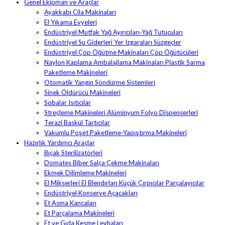
Genel Ekipman ve Araçlar
Ayakkabı Cila Makinaları
El Yıkama Evyeleri
Endüstriyel Mutfak Yağ Ayırıcıları-Yağ Tutucuları
Endüstriyel Su Giderleri Yer Izgaraları Süzgeçler
Endüstriyel Çöp Öğütme Makinaları Çöp Öğütücüleri
Naylon Kaplama Ambalajlama Makinaları Plastik Sarma
Paketleme Makineleri
Otomatik Yangın Söndürme Sistemleri
Sinek Öldürücü Makineleri
Sobalar Isıtıcılar
Streçleme Makineleri Alüminyum Folyo Dispenserleri
Terazi Baskül Tartıcılar
Vakumlu Poşet Paketleme-Yapıştırma Makineleri
Hazırlık Yardımcı Araçlar
Bıçak Sterilizatörleri
Domates Biber Salça Çekme Makinaları
Ekmek Dilimleme Makineleri
El Mikserleri El Blendırları Küçük Çırpıcılar Parçalayıcılar
Endüstriyel Konserve Açacakları
Et Asma Kancaları
Et Parçalama Makineleri
Et ve Gıda Kesme Levhaları