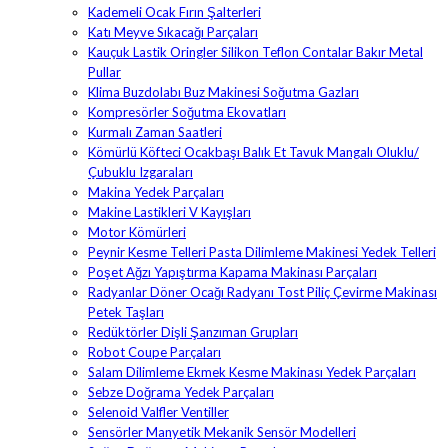
Kademeli Ocak Fırın Şalterleri
Katı Meyve Sıkacağı Parçaları
Kauçuk Lastik Oringler Silikon Teflon Contalar Bakır Metal
Pullar
Klima Buzdolabı Buz Makinesi Soğutma Gazları
Kompresörler Soğutma Ekovatları
Kurmalı Zaman Saatleri
Kömürlü Köfteci Ocakbaşı Balık Et Tavuk Mangalı Oluklu/
Çubuklu Izgaraları
Makina Yedek Parçaları
Makine Lastikleri V Kayışları
Motor Kömürleri
Peynir Kesme Telleri Pasta Dilimleme Makinesi Yedek Telleri
Poşet Ağzı Yapıştırma Kapama Makinası Parçaları
Radyanlar Döner Ocağı Radyanı Tost Piliç Çevirme Makinası
Petek Taşları
Redüktörler Dişli Şanzıman Grupları
Robot Coupe Parçaları
Salam Dilimleme Ekmek Kesme Makinası Yedek Parçaları
Sebze Doğrama Yedek Parçaları
Selenoid Valfler Ventiller
Sensörler Manyetik Mekanik Sensör Modelleri