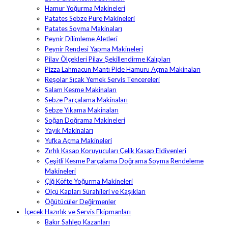
Hamur Yoğurma Makineleri
Patates Sebze Püre Makineleri
Patates Soyma Makinaları
Peynir Dilimleme Aletleri
Peynir Rendesi Yapma Makineleri
Pilav Ölçekleri Pilav Şekillendirme Kalıpları
Pizza Lahmacun Mantı Pide Hamuru Açma Makinaları
Reşolar Sıcak Yemek Servis Tencereleri
Salam Kesme Makinaları
Sebze Parçalama Makinaları
Sebze Yıkama Makinaları
Soğan Doğrama Makineleri
Yayık Makinaları
Yufka Açma Makineleri
Zırhlı Kasap Koruyucuları Çelik Kasap Eldivenleri
Çeşitli Kesme Parçalama Doğrama Soyma Rendeleme
Makineleri
Çiğ Köfte Yoğurma Makineleri
Ölçü Kapları Sürahileri ve Kaşıkları
Öğütücüler Değirmenler
İçecek Hazırlık ve Servis Ekipmanları
Bakır Sahlep Kazanları