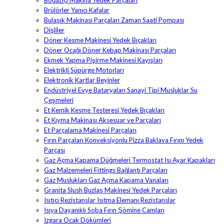
Boğaziçi Makina Yedek Parçaları
Brülörler Yanıcı Kafalar
Bulaşık Makinası Parçaları Zaman Saati Pompası
Dişliler
Döner Kesme Makinesi Yedek Bıçakları
Döner Ocağı Döner Kebap Makinası Parçaları
Ekmek Yapma Pişirme Makinesi Kayışları
Elektrikli Süpürge Motorları
Elektronik Kartlar Beyinler
Endüstriyel Evye Bataryaları Sanayi Tipi Musluklar Su
Çeşmeleri
Et Kemik Kesme Testeresi Yedek Bıçakları
Et Kıyma Makinası Aksesuar ve Parçaları
Et Parçalama Makinesi Parçaları
Fırın Parçaları Konveksiyonlu Pizza Baklava Fırını Yedek
Parçası
Gaz Açma Kapama Düğmeleri Termostat Isı Ayar Kapakları
Gaz Malzemeleri Fittings Bağlantı Parçaları
Gaz Muslukları Gaz Açma Kapama Vanaları
Granita Slush Buzlaş Makinesi Yedek Parçaları
Isıtıcı Rezistanslar Isıtma Elemanı Rezistanslar
Isıya Dayanıklı Soba Fırın Şömine Camları
Izgara Ocak Dökümleri