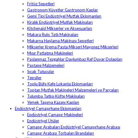
Fritöz Sepetleri
Gastronom Küvetler Gastronom Kaplar
Gemi Tipi Endüstriyel Mutfak Ekipmanları
Kiralık Endüstriyel Mutfak Makinaları
Kitchenaid Mikserler ve Aksesuarları
Makara Rulo Tatlı Makinaları
Makarna Haşlama Makinası Sepetleri
Mikserler Krema Pasta Mikseri Mayonez Mikserleri
Mısır Patlatma Makineleri
Paslanmaz Tezgahlar Davlumbaz Raf Duvar Dolapları
Pastane Malzemeleri
Sıcak Tutucular
Tepsiler
Toplu Büfe Kafe Lokanta Ekipmanları
Toptan Mutfak Makineleri Malzemeleri ve Parçaları
Tulumba Tatlısı Köfte Makinaları
Yemek Taşıma Kazanı Kapları
Endüstriyel Çamaşırhane Ekipmanları
Endüstriyel Çamaşır Makineleri
Endüstriyel Ütüler
Çamaşır Arabaları Endüstriyel Çamaşırhane Arabası
Çamaşır Arabası Torbaları Brandaları