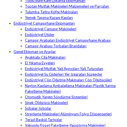
Toplu Büfe Kafe Lokanta Ekipmanları
Toptan Mutfak Makineleri Malzemeleri ve Parçaları
Tulumba Tatlısı Köfte Makinaları
Yemek Taşıma Kazanı Kapları
Endüstriyel Çamaşırhane Ekipmanları
Endüstriyel Çamaşır Makineleri
Endüstriyel Ütüler
Çamaşır Arabaları Endüstriyel Çamaşırhane Arabası
Çamaşır Arabası Torbaları Brandaları
Genel Ekipman ve Araçlar
Ayakkabı Cila Makinaları
El Yıkama Evyeleri
Endüstriyel Mutfak Yağ Ayırıcıları-Yağ Tutucuları
Endüstriyel Su Giderleri Yer Izgaraları Süzgeçler
Endüstriyel Çöp Öğütme Makinaları Çöp Öğütücüleri
Naylon Kaplama Ambalajlama Makinaları Plastik Sarma
Paketleme Makineleri
Otomatik Yangın Söndürme Sistemleri
Sinek Öldürücü Makineleri
Sobalar Isıtıcılar
Streçleme Makineleri Alüminyum Folyo Dispenserleri
Terazi Baskül Tartıcılar
Vakumlu Poşet Paketleme-Yapıştırma Makineleri