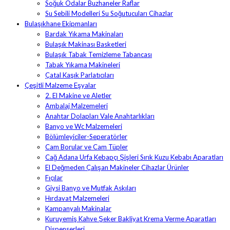
Soğuk Odalar Buzhaneler Raflar
Su Sebili Modelleri Su Soğutucuları Cihazlar
Bulaşıkhane Ekipmanları
Bardak Yıkama Makinaları
Bulaşık Makinası Basketleri
Bulaşık Tabak Temizleme Tabancası
Tabak Yıkama Makineleri
Çatal Kaşık Parlatıcıları
Çeşitli Malzeme Eşyalar
2. El Makine ve Aletler
Ambalaj Malzemeleri
Anahtar Dolapları Vale Anahtarlıkları
Banyo ve Wc Malzemeleri
Bölümleyiciler-Seperatörler
Cam Borular ve Cam Tüpler
Cağ Adana Urfa Kebapçı Şişleri Sırık Kuzu Kebabı Aparatları
El Değmeden Çalışan Makineler Cihazlar Ürünler
Fıçılar
Giysi Banyo ve Mutfak Askıları
Hırdavat Malzemeleri
Kampanyalı Makinalar
Kuruyemiş Kahve Şeker Bakliyat Krema Verme Aparatları
Dispenserleri