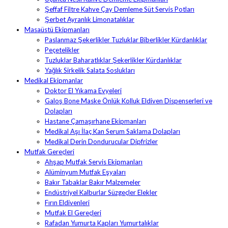
Şeffaf Filtre Kahve Çay Demleme Süt Servis Potları
Şerbet Ayranlık Limonatalıklar
Masaüstü Ekipmanları
Paslanmaz Şekerlikler Tuzluklar Biberlikler Kürdanlıklar
Peçetelikler
Tuzluklar Baharatlıklar Şekerlikler Kürdanlıklar
Yağlık Sirkelik Salata Soslukları
Medikal Ekipmanlar
Doktor El Yıkama Evyeleri
Galoş Bone Maske Önlük Kolluk Eldiven Dispenserleri ve
Dolapları
Hastane Çamaşırhane Ekipmanları
Medikal Aşı İlaç Kan Serum Saklama Dolapları
Medikal Derin Dondurucular Dipfrizler
Mutfak Gereçleri
Ahşap Mutfak Servis Ekipmanları
Alüminyum Mutfak Eşyaları
Bakır Tabaklar Bakır Malzemeler
Endüstriyel Kalburlar Süzgeçler Elekler
Fırın Eldivenleri
Mutfak El Gereçleri
Rafadan Yumurta Kapları Yumurtalıklar