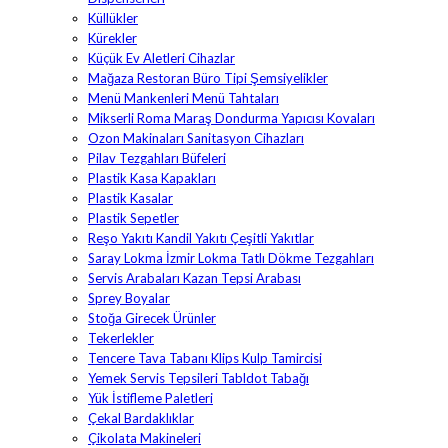
Küllükler
Kürekler
Küçük Ev Aletleri Cihazlar
Mağaza Restoran Büro Tipi Şemsiyelikler
Menü Mankenleri Menü Tahtaları
Mikserli Roma Maraş Dondurma Yapıcısı Kovaları
Ozon Makinaları Sanitasyon Cihazları
Pilav Tezgahları Büfeleri
Plastik Kasa Kapakları
Plastik Kasalar
Plastik Sepetler
Reşo Yakıtı Kandil Yakıtı Çeşitli Yakıtlar
Saray Lokma İzmir Lokma Tatlı Dökme Tezgahları
Servis Arabaları Kazan Tepsi Arabası
Sprey Boyalar
Stoğa Girecek Ürünler
Tekerlekler
Tencere Tava Tabanı Klips Kulp Tamircisi
Yemek Servis Tepsileri Tabldot Tabağı
Yük İstifleme Paletleri
Çekal Bardaklıklar
Çikolata Makineleri