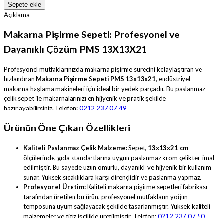
Sepete ekle
Açıklama
Makarna Pişirme Sepeti: Profesyonel ve
Dayanıklı Çözüm PMS 13X13X21
Profesyonel mutfaklarınızda makarna pişirme sürecini kolaylaştıran ve
hızlandıran
Makarna Pişirme Sepeti PMS 13x13x21
, endüstriyel
makarna haşlama makineleri için ideal bir yedek parçadır. Bu paslanmaz
çelik sepet ile makarnalarınızı en hijyenik ve pratik şekilde
hazırlayabilirsiniz. Telefon:
0212 237 07 49
Ürünün Öne Çıkan Özellikleri
Kaliteli Paslanmaz Çelik Malzeme:
Sepet,
13x13x21 cm
ölçülerinde, gıda standartlarına uygun paslanmaz krom çelikten imal
edilmiştir. Bu sayede uzun ömürlü, dayanıklı ve hijyenik bir kullanım
sunar. Yüksek sıcaklıklara karşı dirençlidir ve paslanma yapmaz.
Profesyonel Üretim:
Kaliteli makarna pişirme sepetleri fabrikası
tarafından üretilen bu ürün, profesyonel mutfakların yoğun
temposuna uyum sağlayacak şekilde tasarlanmıştır. Yüksek kaliteli
malzemeler ve titiz işçilikle üretilmiştir. Telefon:
0212 237 07 50