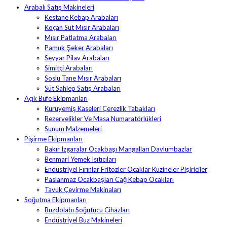
Arabalı Satış Makineleri
Kestane Kebap Arabaları
Koçan Süt Mısır Arabaları
Mısır Patlatma Arabaları
Pamuk Şeker Arabaları
Seyyar Pilav Arabaları
Simitçi Arabaları
Soslu Tane Mısır Arabaları
Süt Sahlep Satış Arabaları
Açık Büfe Ekipmanları
Kuruyemiş Kaseleri Çerezlik Tabakları
Rezervelikler Ve Masa Numaratörlükleri
Sunum Malzemeleri
Pişirme Ekipmanları
Bakır Izgaralar Ocakbaşı Mangalları Davlumbazlar
Benmari Yemek Isıtıcıları
Endüstriyel Fırınlar Fritözler Ocaklar Kuzineler Pişiriciler
Paslanmaz Ocakbaşları Cağ Kebap Ocakları
Tavuk Çevirme Makinaları
Soğutma Ekipmanları
Buzdolabı Soğutucu Cihazları
Endüstriyel Buz Makineleri