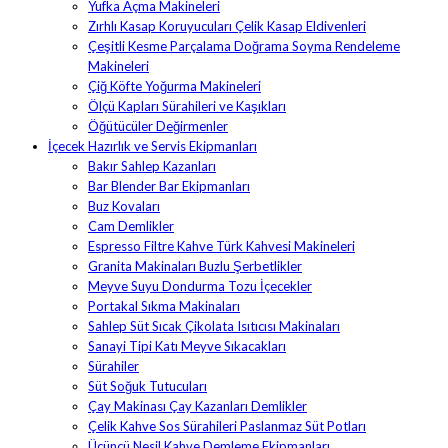
Yufka Açma Makineleri
Zırhlı Kasap Koruyucuları Çelik Kasap Eldivenleri
Çeşitli Kesme Parçalama Doğrama Soyma Rendeleme
Makineleri
Çiğ Köfte Yoğurma Makineleri
Ölçü Kapları Sürahileri ve Kaşıkları
Öğütücüler Değirmenler
İçecek Hazırlık ve Servis Ekipmanları
Bakır Sahlep Kazanları
Bar Blender Bar Ekipmanları
Buz Kovaları
Cam Demlikler
Espresso Filtre Kahve Türk Kahvesi Makineleri
Granita Makinaları Buzlu Şerbetlikler
Meyve Suyu Dondurma Tozu İçecekler
Portakal Sıkma Makinaları
Sahlep Süt Sıcak Çikolata Isıtıcısı Makinaları
Sanayi Tipi Katı Meyve Sıkacakları
Sürahiler
Süt Soğuk Tutucuları
Çay Makinası Çay Kazanları Demlikler
Çelik Kahve Sos Sürahileri Paslanmaz Süt Potları
Üçüncü Nesil Kahve Demleme Ekipmanları