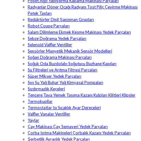
Poşet Ağzı Yapıştırma Kapama Makinası Parçaları
Radyanlar Döner Ocağı Radyanı Tost Piliç Çevirme Makinası
Petek Taşları
Redüktörler Dişli Şanzıman Grupları
Robot Coupe Parçaları
Salam Dilimleme Ekmek Kesme Makinası Yedek Parçaları
Sebze Doğrama Yedek Parçaları
Selenoid Valfler Ventiller
Sensörler Manyetik Mekanik Sensör Modelleri
Soğan Doğrama Makinası Parçaları
Soğuk Oda Buzdolabı Soğutucu Buzhane Kapıları
Su Filtreleri ve Arıtma Filtresi Parçaları
Süper Mikser Yedek Parçaları
Sıvı Su Yağ Buhar Yağ Kimyasal Pompaları
Sızdırmazlık Keçeleri
Tencere Tava Yemek Taşıma Kazanı Kulpları Kilitleri Klipsler
Termokupllar
Termostatlar Isı Sıcaklık Ayar Dereceleri
Valfler Vanalar Ventiller
Yaylar
Çay Makinası Çay Semaveri Yedek Parçaları
Çorba Isıtma Makineleri Çorbalık Kazanı Yedek Parçaları
Şerbetlik Ayranlık Yedek Parçaları