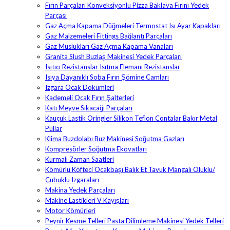
Fırın Parçaları Konveksiyonlu Pizza Baklava Fırını Yedek
Parçası
Gaz Açma Kapama Düğmeleri Termostat Isı Ayar Kapakları
Gaz Malzemeleri Fittings Bağlantı Parçaları
Gaz Muslukları Gaz Açma Kapama Vanaları
Granita Slush Buzlaş Makinesi Yedek Parçaları
Isıtıcı Rezistanslar Isıtma Elemanı Rezistanslar
Isıya Dayanıklı Soba Fırın Şömine Camları
Izgara Ocak Dökümleri
Kademeli Ocak Fırın Şalterleri
Katı Meyve Sıkacağı Parçaları
Kauçuk Lastik Oringler Silikon Teflon Contalar Bakır Metal
Pullar
Klima Buzdolabı Buz Makinesi Soğutma Gazları
Kompresörler Soğutma Ekovatları
Kurmalı Zaman Saatleri
Kömürlü Köfteci Ocakbaşı Balık Et Tavuk Mangalı Oluklu/
Çubuklu Izgaraları
Makina Yedek Parçaları
Makine Lastikleri V Kayışları
Motor Kömürleri
Peynir Kesme Telleri Pasta Dilimleme Makinesi Yedek Telleri