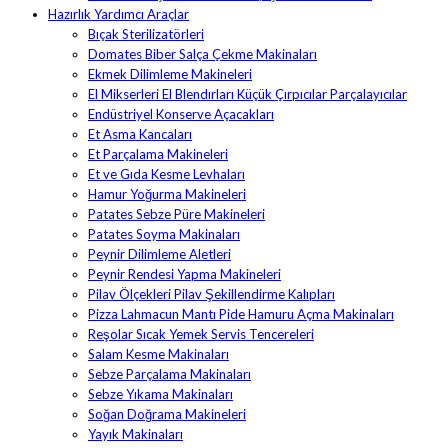
Hazırlık Yardımcı Araçlar
Bıçak Sterilizatörleri
Domates Biber Salça Çekme Makinaları
Ekmek Dilimleme Makineleri
El Mikserleri El Blendırları Küçük Çırpıcılar Parçalayıcılar
Endüstriyel Konserve Açacakları
Et Asma Kancaları
Et Parçalama Makineleri
Et ve Gıda Kesme Levhaları
Hamur Yoğurma Makineleri
Patates Sebze Püre Makineleri
Patates Soyma Makinaları
Peynir Dilimleme Aletleri
Peynir Rendesi Yapma Makineleri
Pilav Ölçekleri Pilav Şekillendirme Kalıpları
Pizza Lahmacun Mantı Pide Hamuru Açma Makinaları
Reşolar Sıcak Yemek Servis Tencereleri
Salam Kesme Makinaları
Sebze Parçalama Makinaları
Sebze Yıkama Makinaları
Soğan Doğrama Makineleri
Yayık Makinaları