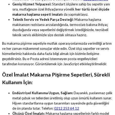
Geniş Hizmet Yelpazesi:
Standart ölçülere sahip bu sepetin yanı
sıra, mutfağınızın özel ihtiyaçlarına yönelik
her türlü özel ölçüde
makarna haşlama sepeti imalatı
da yapmaktayız.
Teknik Servis ve Yedek Parça Desteği:
Makarna haşlama
makinanızın rezistansı arızalandığında, termostatı bakıma ihtiyaç
duyduğunda veya sepetlerini değiştirmek istediğinizde, tecrübeli
teknik servis ekibimizle size destek olmaya hazırız.
Bu makarna pişirme sepetiyle mutfak operasyonlarınızda verimliliği artırın
ve her zaman mükemmel sonuçlar elde edin. Özel ölçü sepetler ve servis
hizmetlerimiz hakkında daha fazla bilgi almak için bizimle iletişime
geçebilirsiniz.
Bu e-Posta adresi istenmeyen posta engelleyicileri
tarafından korunuyor. Görüntülemek için JavaScript etkinleştirilmelidir.
Özel İmalat Makarna Pişirme Sepetleri, Sürekli
Kullanım İçin:
Endüstriyel Kullanıma Uygun, Sağlam:
Dayanıklı, paslanmaz çelik
metal çubuk ve tellerden üretilmiş olup uzun ömürlü kullanım sunar.
Hijyen standartlarına uygun tasarımları sayesinde gıda güvenliğini
de ön planda tutar. Telefon:
0212 253 64 12
Ölçüsü Özel İmalatı:
Makarna haşlama sepetlerinin farklı model