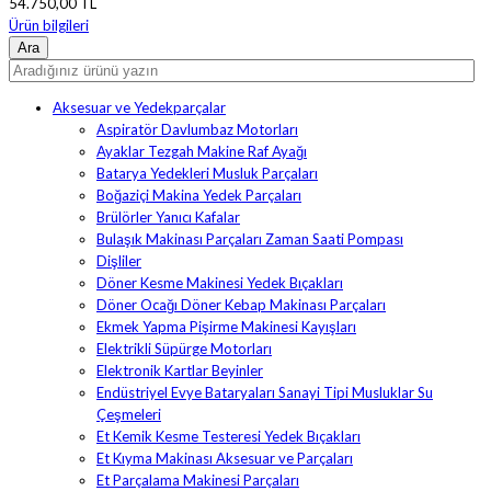
54.750,00 TL
Ürün bilgileri
Aksesuar ve Yedekparçalar
Aspiratör Davlumbaz Motorları
Ayaklar Tezgah Makine Raf Ayağı
Batarya Yedekleri Musluk Parçaları
Boğaziçi Makina Yedek Parçaları
Brülörler Yanıcı Kafalar
Bulaşık Makinası Parçaları Zaman Saati Pompası
Dişliler
Döner Kesme Makinesi Yedek Bıçakları
Döner Ocağı Döner Kebap Makinası Parçaları
Ekmek Yapma Pişirme Makinesi Kayışları
Elektrikli Süpürge Motorları
Elektronik Kartlar Beyinler
Endüstriyel Evye Bataryaları Sanayi Tipi Musluklar Su
Çeşmeleri
Et Kemik Kesme Testeresi Yedek Bıçakları
Et Kıyma Makinası Aksesuar ve Parçaları
Et Parçalama Makinesi Parçaları