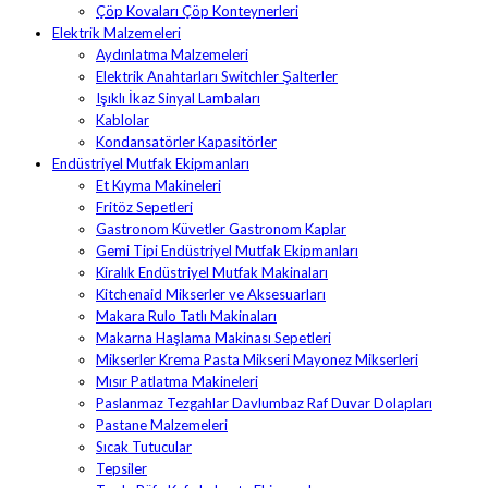
Çöp Kovaları Çöp Konteynerleri
Elektrik Malzemeleri
Aydınlatma Malzemeleri
Elektrik Anahtarları Switchler Şalterler
Işıklı İkaz Sinyal Lambaları
Kablolar
Kondansatörler Kapasitörler
Endüstriyel Mutfak Ekipmanları
Et Kıyma Makineleri
Fritöz Sepetleri
Gastronom Küvetler Gastronom Kaplar
Gemi Tipi Endüstriyel Mutfak Ekipmanları
Kiralık Endüstriyel Mutfak Makinaları
Kitchenaid Mikserler ve Aksesuarları
Makara Rulo Tatlı Makinaları
Makarna Haşlama Makinası Sepetleri
Mikserler Krema Pasta Mikseri Mayonez Mikserleri
Mısır Patlatma Makineleri
Paslanmaz Tezgahlar Davlumbaz Raf Duvar Dolapları
Pastane Malzemeleri
Sıcak Tutucular
Tepsiler