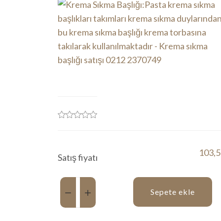
103,5
Satış fiyatı
Miktar:
Sepete ekle