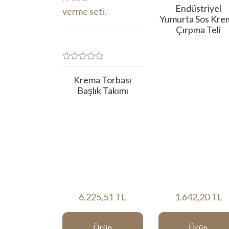
Endüstriyel
Yumurta Sos Kre
Çırpma Teli
Krema Torbası
Başlık Takımı
6.225,51 TL
1.642,20 TL
Ürün
Ürün