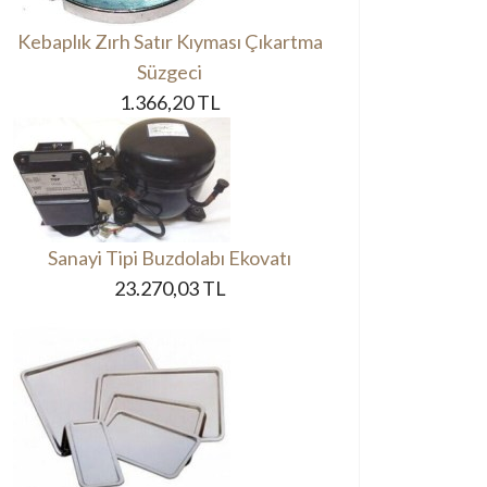
Kebaplık Zırh Satır Kıyması Çıkartma
Süzgeci
1.366,20 TL
Sanayi Tipi Buzdolabı Ekovatı
23.270,03 TL