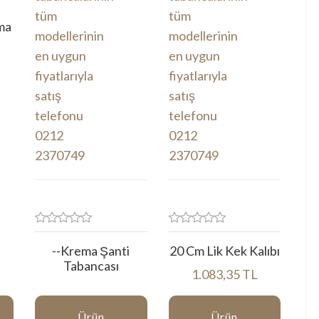
ma
--Krema Şanti
20 Cm Lik Kek Kalıbı
Tabancası
1.083,35 TL
Ürün
Ürün