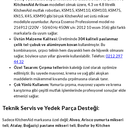
KitchenAid Artisan
modelleri olmak üzere, 4.3 ve 4.8 litrelik
KitchenAid mutfak robotları, KSM15, KSM110, KSM103, KSM75,
KN15, K45, KSM90 gibi birçok KitchenAid set üstü mikser
modeliyle uyumludur. Ayrıca Essenso Professionnel model no
216912 (220V - 50/60 Hz 450W s/n: 2012 10 essm 356) gibi farklı
markalarla da uyum sağlar.
Üstün Malzeme Kalitesi:
Üretiminde
304 kaliteli paslanmaz
çelik tel-çubuk ve alüminyum kovan
kullanılmıştır. Bu
kombinasyon, çırpıcı telinin hem dayanıklı hem de hijyenik olmasını
sağlar, böylece uzun yıllar güvenle kullanılabilir. Telefon:
0212 297
44 32
Özel Tasarım:
Çırpma telleri
nin kalınlığı özel olarak optimize
edilmiştir. Bu sayede mayonez, krema ve yağ gibi akışkan
maddelerin mükemmel kıvamda çırpılmasına olanak tanır.
Çok Yönlü Kullanım:
Yumurta çırpma, mayonez yapımı ve krema
karıştırma gibi çeşitli mutfak işlemlerinde profesyonel sonuçlar elde
etmenizi sağlar.
Teknik Servis ve Yedek Parça Desteği:
Sadece KitchenAid markasına özel değil;
Alveo
,
Arisco yumurta mikseri
teli
,
Atalay
,
Boğaziçi pastane mikseri teli
,
Bosfor by Kitchen