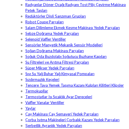
Radyanlar Döner Ocağı Radyanı Tost Piliç Çevirme Makinası
Petek Taşları
Redüktörler Dişli Şanzıman Grupları
Robot Coupe Parçaları
Salam Dilimleme Ekmek Kesme Makinası Yedek Parçaları
Sebze Doğrama Yedek Parçaları
Selenoid Valfler Ventiller
Sensörler Manyetik Mekanik Sensör Modelleri
Soğan Doğrama Makinası Parçaları
Soğuk Oda Buzdolabı Soğutucu Buzhane Kapıları
Su Filtreleri ve Arıtma Filtresi Parçaları
Süper Mikser Yedek Parçaları
Sıvı Su Yağ Buhar Yağ Kimyasal Pompaları
Sızdırmazlık Keçeleri
Tencere Tava Yemek Taşıma Kazanı Kulpları Kilitleri Klipsler
Termokupllar
Termostatlar Isı Sıcaklık Ayar Dereceleri
Valfler Vanalar Ventiller
Yaylar
Çay Makinası Çay Semaveri Yedek Parçaları
Çorba Isıtma Makineleri Çorbalık Kazanı Yedek Parçaları
Şerbetlik Ayranlık Yedek Parçaları