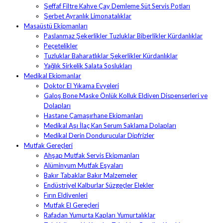
Şeffaf Filtre Kahve Çay Demleme Süt Servis Potları
Şerbet Ayranlık Limonatalıklar
Masaüstü Ekipmanları
Paslanmaz Şekerlikler Tuzluklar Biberlikler Kürdanlıklar
Peçetelikler
Tuzluklar Baharatlıklar Şekerlikler Kürdanlıklar
Yağlık Sirkelik Salata Soslukları
Medikal Ekipmanlar
Doktor El Yıkama Evyeleri
Galoş Bone Maske Önlük Kolluk Eldiven Dispenserleri ve
Dolapları
Hastane Çamaşırhane Ekipmanları
Medikal Aşı İlaç Kan Serum Saklama Dolapları
Medikal Derin Dondurucular Dipfrizler
Mutfak Gereçleri
Ahşap Mutfak Servis Ekipmanları
Alüminyum Mutfak Eşyaları
Bakır Tabaklar Bakır Malzemeler
Endüstriyel Kalburlar Süzgeçler Elekler
Fırın Eldivenleri
Mutfak El Gereçleri
Rafadan Yumurta Kapları Yumurtalıklar