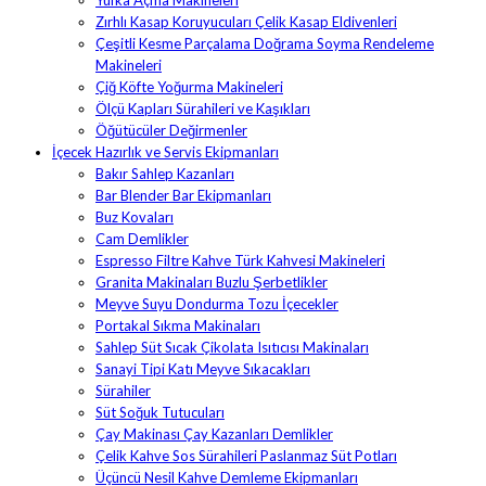
Yufka Açma Makineleri
Zırhlı Kasap Koruyucuları Çelik Kasap Eldivenleri
Çeşitli Kesme Parçalama Doğrama Soyma Rendeleme
Makineleri
Çiğ Köfte Yoğurma Makineleri
Ölçü Kapları Sürahileri ve Kaşıkları
Öğütücüler Değirmenler
İçecek Hazırlık ve Servis Ekipmanları
Bakır Sahlep Kazanları
Bar Blender Bar Ekipmanları
Buz Kovaları
Cam Demlikler
Espresso Filtre Kahve Türk Kahvesi Makineleri
Granita Makinaları Buzlu Şerbetlikler
Meyve Suyu Dondurma Tozu İçecekler
Portakal Sıkma Makinaları
Sahlep Süt Sıcak Çikolata Isıtıcısı Makinaları
Sanayi Tipi Katı Meyve Sıkacakları
Sürahiler
Süt Soğuk Tutucuları
Çay Makinası Çay Kazanları Demlikler
Çelik Kahve Sos Sürahileri Paslanmaz Süt Potları
Üçüncü Nesil Kahve Demleme Ekipmanları