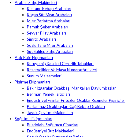
Arabalı Satış Makineleri
Kestane Kebap Arabaları
Koçan Süt Mısır Arabaları
Mısır Patlatma Arabaları
Pamuk Şeker Arabaları
Seyyar Pilav Arabaları
Simitçi Arabaları
Soslu Tane Mısır Arabaları
Süt Sahlep Satış Arabaları
Açık Büfe Ekipmanları
Kuruyemiş Kaseleri Çerezlik Tabakları
Rezervelikler Ve Masa Numaratörlükleri
Sunum Malzemeleri
Pişirme Ekipmanları
Bakır Izgaralar Ocakbaşı Mangalları Davlumbazlar
Benmari Yemek Isıtıcıları
Endüstriyel Fırınlar Fritözler Ocaklar Kuzineler Pişiriciler
Paslanmaz Ocakbaşları Cağ Kebap Ocakları
Tavuk Çevirme Makinaları
Soğutma Ekipmanları
Buzdolabı Soğutucu Cihazları
Endüstriyel Buz Makineleri