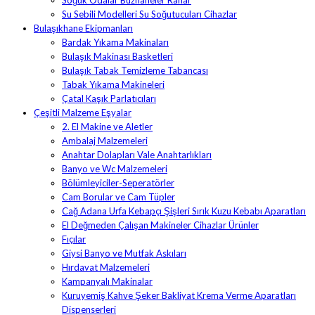
Soğuk Odalar Buzhaneler Raflar
Su Sebili Modelleri Su Soğutucuları Cihazlar
Bulaşıkhane Ekipmanları
Bardak Yıkama Makinaları
Bulaşık Makinası Basketleri
Bulaşık Tabak Temizleme Tabancası
Tabak Yıkama Makineleri
Çatal Kaşık Parlatıcıları
Çeşitli Malzeme Eşyalar
2. El Makine ve Aletler
Ambalaj Malzemeleri
Anahtar Dolapları Vale Anahtarlıkları
Banyo ve Wc Malzemeleri
Bölümleyiciler-Seperatörler
Cam Borular ve Cam Tüpler
Cağ Adana Urfa Kebapçı Şişleri Sırık Kuzu Kebabı Aparatları
El Değmeden Çalışan Makineler Cihazlar Ürünler
Fıçılar
Giysi Banyo ve Mutfak Askıları
Hırdavat Malzemeleri
Kampanyalı Makinalar
Kuruyemiş Kahve Şeker Bakliyat Krema Verme Aparatları
Dispenserleri