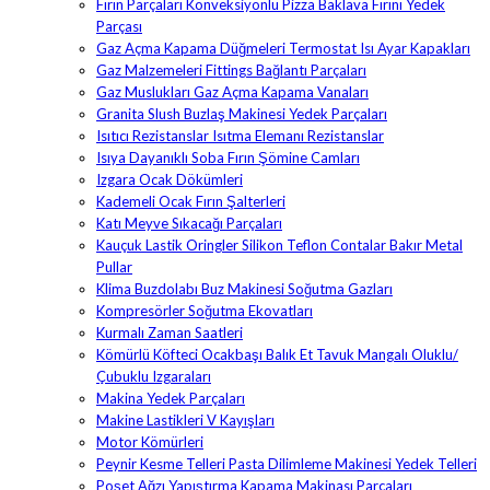
Fırın Parçaları Konveksiyonlu Pizza Baklava Fırını Yedek
Parçası
Gaz Açma Kapama Düğmeleri Termostat Isı Ayar Kapakları
Gaz Malzemeleri Fittings Bağlantı Parçaları
Gaz Muslukları Gaz Açma Kapama Vanaları
Granita Slush Buzlaş Makinesi Yedek Parçaları
Isıtıcı Rezistanslar Isıtma Elemanı Rezistanslar
Isıya Dayanıklı Soba Fırın Şömine Camları
Izgara Ocak Dökümleri
Kademeli Ocak Fırın Şalterleri
Katı Meyve Sıkacağı Parçaları
Kauçuk Lastik Oringler Silikon Teflon Contalar Bakır Metal
Pullar
Klima Buzdolabı Buz Makinesi Soğutma Gazları
Kompresörler Soğutma Ekovatları
Kurmalı Zaman Saatleri
Kömürlü Köfteci Ocakbaşı Balık Et Tavuk Mangalı Oluklu/
Çubuklu Izgaraları
Makina Yedek Parçaları
Makine Lastikleri V Kayışları
Motor Kömürleri
Peynir Kesme Telleri Pasta Dilimleme Makinesi Yedek Telleri
Poşet Ağzı Yapıştırma Kapama Makinası Parçaları