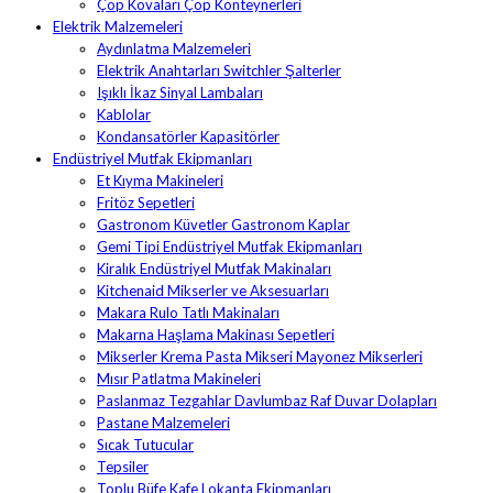
Çöp Kovaları Çöp Konteynerleri
Elektrik Malzemeleri
Aydınlatma Malzemeleri
Elektrik Anahtarları Switchler Şalterler
Işıklı İkaz Sinyal Lambaları
Kablolar
Kondansatörler Kapasitörler
Endüstriyel Mutfak Ekipmanları
Et Kıyma Makineleri
Fritöz Sepetleri
Gastronom Küvetler Gastronom Kaplar
Gemi Tipi Endüstriyel Mutfak Ekipmanları
Kiralık Endüstriyel Mutfak Makinaları
Kitchenaid Mikserler ve Aksesuarları
Makara Rulo Tatlı Makinaları
Makarna Haşlama Makinası Sepetleri
Mikserler Krema Pasta Mikseri Mayonez Mikserleri
Mısır Patlatma Makineleri
Paslanmaz Tezgahlar Davlumbaz Raf Duvar Dolapları
Pastane Malzemeleri
Sıcak Tutucular
Tepsiler
Toplu Büfe Kafe Lokanta Ekipmanları