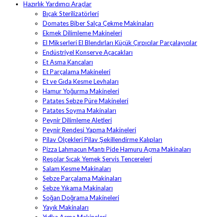
Hazırlık Yardımcı Araçlar
Bıçak Sterilizatörleri
Domates Biber Salça Çekme Makinaları
Ekmek Dilimleme Makineleri
El Mikserleri El Blendırları Küçük Çırpıcılar Parçalayıcılar
Endüstriyel Konserve Açacakları
Et Asma Kancaları
Et Parçalama Makineleri
Et ve Gıda Kesme Levhaları
Hamur Yoğurma Makineleri
Patates Sebze Püre Makineleri
Patates Soyma Makinaları
Peynir Dilimleme Aletleri
Peynir Rendesi Yapma Makineleri
Pilav Ölçekleri Pilav Şekillendirme Kalıpları
Pizza Lahmacun Mantı Pide Hamuru Açma Makinaları
Reşolar Sıcak Yemek Servis Tencereleri
Salam Kesme Makinaları
Sebze Parçalama Makinaları
Sebze Yıkama Makinaları
Soğan Doğrama Makineleri
Yayık Makinaları