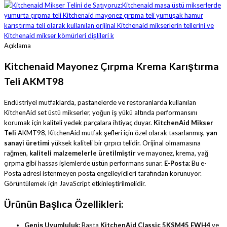
Açıklama
Kitchenaid Mayonez Çırpma Krema Karıştırma
Teli AKMT98
Endüstriyel mutfaklarda, pastanelerde ve restoranlarda kullanılan
KitchenAid set üstü mikserler, yoğun iş yükü altında performansını
korumak için kaliteli yedek parçalara ihtiyaç duyar.
KitchenAid Mikser
Teli
AKMT98, KitchenAid mutfak şefleri için özel olarak tasarlanmış,
yan
sanayi üretimi
yüksek kaliteli bir çırpıcı telidir. Orijinal olmamasına
rağmen,
kaliteli malzemelerle üretilmiştir
ve mayonez, krema, yağ
çırpma gibi hassas işlemlerde üstün performans sunar.
E-Posta:
Bu e-
Posta adresi istenmeyen posta engelleyicileri tarafından korunuyor.
Görüntülemek için JavaScript etkinleştirilmelidir.
Ürünün Başlıca Özellikleri:
Geniş Uyumluluk:
Başta
KitchenAid Classic 5KSM45 EWH4
ve