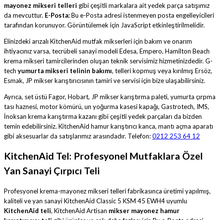
mayonez mikseri telleri
gibi çeşitli markalara ait yedek parça satışımız
da mevcuttur.
E-Posta:
Bu e-Posta adresi istenmeyen posta engelleyicileri
tarafından korunuyor. Görüntülemek için JavaScript etkinleştirilmelidir.
Elinizdeki arızalı KitchenAid mutfak mikserleri için bakım ve onarım
ihtiyacınız varsa, tecrübeli sanayi modeli Edesa, Empero, Hamilton Beach
krema mikseri tamircilerinden oluşan teknik servisimiz hizmetinizdedir. G-
tech
yumurta mikseri telinin bakımı
, telleri kopmuş veya kırılmış Ersöz,
Esmak, JP mikser karıştırıcısının tamiri ve servisi için bize ulaşabilirsiniz.
Ayrıca, set üstü Fagor, Hobart, JP mikser karıştırma paleti, yumurta çırpma
tası haznesi, motor kömürü, un yoğurma kasesi kapağı, Gastrotech, IMS,
İnoksan krema karıştırma kazanı gibi çeşitli yedek parçaları da bizden
temin edebilirsiniz. KitchenAid hamur karıştırıcı kanca, mantı açma aparatı
gibi aksesuarlar da satışlarımız arasındadır. Telefon:
0212 253 64 12
KitchenAid Tel: Profesyonel Mutfaklara Özel
Yan Sanayi Çırpıcı Teli
Profesyonel krema-mayonez mikseri telleri fabrikasınca üretimi yapılmış,
kaliteli ve yan sanayi KitchenAid Classic 5 KSM 45 EWH4 uyumlu
KitchenAid teli
, KitchenAid Artisan
mikser mayonez hamur