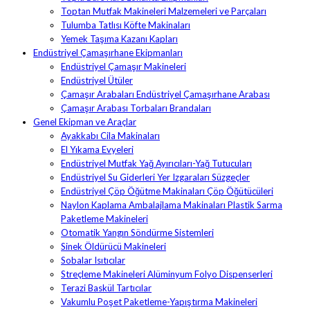
Toptan Mutfak Makineleri Malzemeleri ve Parçaları
Tulumba Tatlısı Köfte Makinaları
Yemek Taşıma Kazanı Kapları
Endüstriyel Çamaşırhane Ekipmanları
Endüstriyel Çamaşır Makineleri
Endüstriyel Ütüler
Çamaşır Arabaları Endüstriyel Çamaşırhane Arabası
Çamaşır Arabası Torbaları Brandaları
Genel Ekipman ve Araçlar
Ayakkabı Cila Makinaları
El Yıkama Evyeleri
Endüstriyel Mutfak Yağ Ayırıcıları-Yağ Tutucuları
Endüstriyel Su Giderleri Yer Izgaraları Süzgeçler
Endüstriyel Çöp Öğütme Makinaları Çöp Öğütücüleri
Naylon Kaplama Ambalajlama Makinaları Plastik Sarma
Paketleme Makineleri
Otomatik Yangın Söndürme Sistemleri
Sinek Öldürücü Makineleri
Sobalar Isıtıcılar
Streçleme Makineleri Alüminyum Folyo Dispenserleri
Terazi Baskül Tartıcılar
Vakumlu Poşet Paketleme-Yapıştırma Makineleri