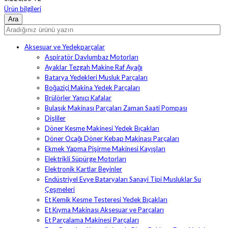
Ürün bilgileri
Aksesuar ve Yedekparçalar
Aspiratör Davlumbaz Motorları
Ayaklar Tezgah Makine Raf Ayağı
Batarya Yedekleri Musluk Parçaları
Boğaziçi Makina Yedek Parçaları
Brülörler Yanıcı Kafalar
Bulaşık Makinası Parçaları Zaman Saati Pompası
Dişliler
Döner Kesme Makinesi Yedek Bıçakları
Döner Ocağı Döner Kebap Makinası Parçaları
Ekmek Yapma Pişirme Makinesi Kayışları
Elektrikli Süpürge Motorları
Elektronik Kartlar Beyinler
Endüstriyel Evye Bataryaları Sanayi Tipi Musluklar Su
Çeşmeleri
Et Kemik Kesme Testeresi Yedek Bıçakları
Et Kıyma Makinası Aksesuar ve Parçaları
Et Parçalama Makinesi Parçaları