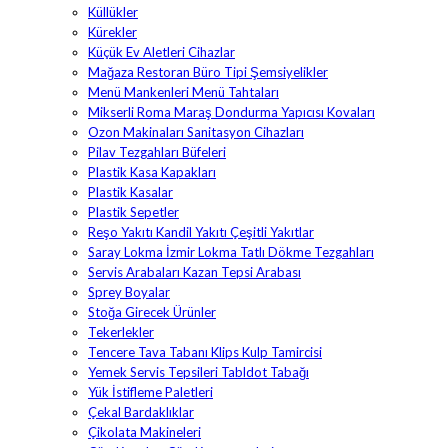
Küllükler
Kürekler
Küçük Ev Aletleri Cihazlar
Mağaza Restoran Büro Tipi Şemsiyelikler
Menü Mankenleri Menü Tahtaları
Mikserli Roma Maraş Dondurma Yapıcısı Kovaları
Ozon Makinaları Sanitasyon Cihazları
Pilav Tezgahları Büfeleri
Plastik Kasa Kapakları
Plastik Kasalar
Plastik Sepetler
Reşo Yakıtı Kandil Yakıtı Çeşitli Yakıtlar
Saray Lokma İzmir Lokma Tatlı Dökme Tezgahları
Servis Arabaları Kazan Tepsi Arabası
Sprey Boyalar
Stoğa Girecek Ürünler
Tekerlekler
Tencere Tava Tabanı Klips Kulp Tamircisi
Yemek Servis Tepsileri Tabldot Tabağı
Yük İstifleme Paletleri
Çekal Bardaklıklar
Çikolata Makineleri