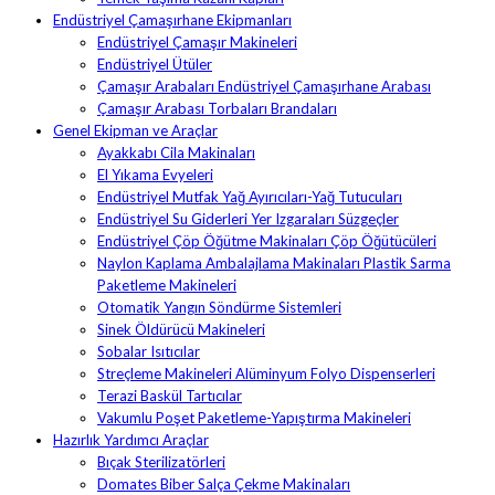
Endüstriyel Çamaşırhane Ekipmanları
Endüstriyel Çamaşır Makineleri
Endüstriyel Ütüler
Çamaşır Arabaları Endüstriyel Çamaşırhane Arabası
Çamaşır Arabası Torbaları Brandaları
Genel Ekipman ve Araçlar
Ayakkabı Cila Makinaları
El Yıkama Evyeleri
Endüstriyel Mutfak Yağ Ayırıcıları-Yağ Tutucuları
Endüstriyel Su Giderleri Yer Izgaraları Süzgeçler
Endüstriyel Çöp Öğütme Makinaları Çöp Öğütücüleri
Naylon Kaplama Ambalajlama Makinaları Plastik Sarma
Paketleme Makineleri
Otomatik Yangın Söndürme Sistemleri
Sinek Öldürücü Makineleri
Sobalar Isıtıcılar
Streçleme Makineleri Alüminyum Folyo Dispenserleri
Terazi Baskül Tartıcılar
Vakumlu Poşet Paketleme-Yapıştırma Makineleri
Hazırlık Yardımcı Araçlar
Bıçak Sterilizatörleri
Domates Biber Salça Çekme Makinaları