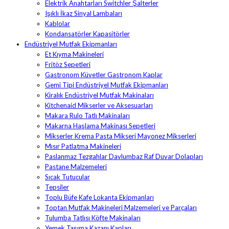
Elektrik Anahtarları Switchler Şalterler
Işıklı İkaz Sinyal Lambaları
Kablolar
Kondansatörler Kapasitörler
Endüstriyel Mutfak Ekipmanları
Et Kıyma Makineleri
Fritöz Sepetleri
Gastronom Küvetler Gastronom Kaplar
Gemi Tipi Endüstriyel Mutfak Ekipmanları
Kiralık Endüstriyel Mutfak Makinaları
Kitchenaid Mikserler ve Aksesuarları
Makara Rulo Tatlı Makinaları
Makarna Haşlama Makinası Sepetleri
Mikserler Krema Pasta Mikseri Mayonez Mikserleri
Mısır Patlatma Makineleri
Paslanmaz Tezgahlar Davlumbaz Raf Duvar Dolapları
Pastane Malzemeleri
Sıcak Tutucular
Tepsiler
Toplu Büfe Kafe Lokanta Ekipmanları
Toptan Mutfak Makineleri Malzemeleri ve Parçaları
Tulumba Tatlısı Köfte Makinaları
Yemek Taşıma Kazanı Kapları