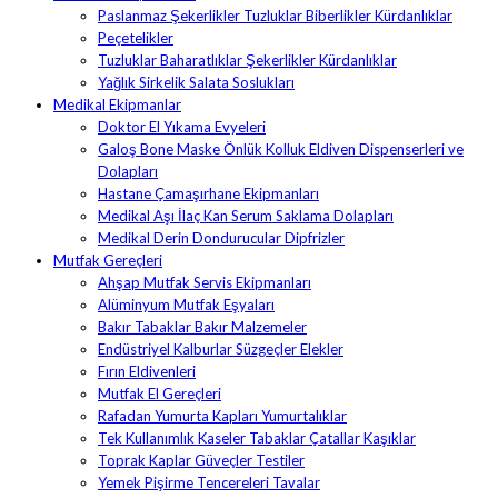
Paslanmaz Şekerlikler Tuzluklar Biberlikler Kürdanlıklar
Peçetelikler
Tuzluklar Baharatlıklar Şekerlikler Kürdanlıklar
Yağlık Sirkelik Salata Soslukları
Medikal Ekipmanlar
Doktor El Yıkama Evyeleri
Galoş Bone Maske Önlük Kolluk Eldiven Dispenserleri ve
Dolapları
Hastane Çamaşırhane Ekipmanları
Medikal Aşı İlaç Kan Serum Saklama Dolapları
Medikal Derin Dondurucular Dipfrizler
Mutfak Gereçleri
Ahşap Mutfak Servis Ekipmanları
Alüminyum Mutfak Eşyaları
Bakır Tabaklar Bakır Malzemeler
Endüstriyel Kalburlar Süzgeçler Elekler
Fırın Eldivenleri
Mutfak El Gereçleri
Rafadan Yumurta Kapları Yumurtalıklar
Tek Kullanımlık Kaseler Tabaklar Çatallar Kaşıklar
Toprak Kaplar Güveçler Testiler
Yemek Pişirme Tencereleri Tavalar