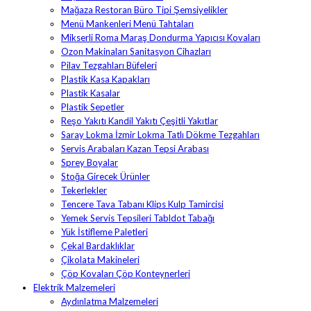
Mağaza Restoran Büro Tipi Şemsiyelikler
Menü Mankenleri Menü Tahtaları
Mikserli Roma Maraş Dondurma Yapıcısı Kovaları
Ozon Makinaları Sanitasyon Cihazları
Pilav Tezgahları Büfeleri
Plastik Kasa Kapakları
Plastik Kasalar
Plastik Sepetler
Reşo Yakıtı Kandil Yakıtı Çeşitli Yakıtlar
Saray Lokma İzmir Lokma Tatlı Dökme Tezgahları
Servis Arabaları Kazan Tepsi Arabası
Sprey Boyalar
Stoğa Girecek Ürünler
Tekerlekler
Tencere Tava Tabanı Klips Kulp Tamircisi
Yemek Servis Tepsileri Tabldot Tabağı
Yük İstifleme Paletleri
Çekal Bardaklıklar
Çikolata Makineleri
Çöp Kovaları Çöp Konteynerleri
Elektrik Malzemeleri
Aydınlatma Malzemeleri