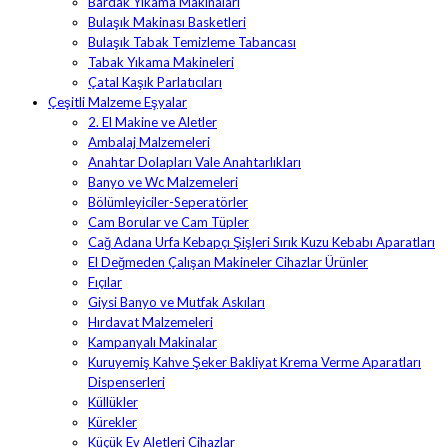
Bardak Yıkama Makinaları
Bulaşık Makinası Basketleri
Bulaşık Tabak Temizleme Tabancası
Tabak Yıkama Makineleri
Çatal Kaşık Parlatıcıları
Çeşitli Malzeme Eşyalar
2. El Makine ve Aletler
Ambalaj Malzemeleri
Anahtar Dolapları Vale Anahtarlıkları
Banyo ve Wc Malzemeleri
Bölümleyiciler-Seperatörler
Cam Borular ve Cam Tüpler
Cağ Adana Urfa Kebapçı Şişleri Sırık Kuzu Kebabı Aparatları
El Değmeden Çalışan Makineler Cihazlar Ürünler
Fıçılar
Giysi Banyo ve Mutfak Askıları
Hırdavat Malzemeleri
Kampanyalı Makinalar
Kuruyemiş Kahve Şeker Bakliyat Krema Verme Aparatları
Dispenserleri
Küllükler
Kürekler
Küçük Ev Aletleri Cihazlar