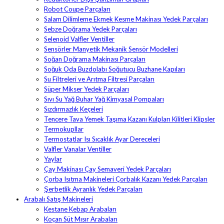
Robot Coupe Parçaları
Salam Dilimleme Ekmek Kesme Makinası Yedek Parçaları
Sebze Doğrama Yedek Parçaları
Selenoid Valfler Ventiller
Sensörler Manyetik Mekanik Sensör Modelleri
Soğan Doğrama Makinası Parçaları
Soğuk Oda Buzdolabı Soğutucu Buzhane Kapıları
Su Filtreleri ve Arıtma Filtresi Parçaları
Süper Mikser Yedek Parçaları
Sıvı Su Yağ Buhar Yağ Kimyasal Pompaları
Sızdırmazlık Keçeleri
Tencere Tava Yemek Taşıma Kazanı Kulpları Kilitleri Klipsler
Termokupllar
Termostatlar Isı Sıcaklık Ayar Dereceleri
Valfler Vanalar Ventiller
Yaylar
Çay Makinası Çay Semaveri Yedek Parçaları
Çorba Isıtma Makineleri Çorbalık Kazanı Yedek Parçaları
Şerbetlik Ayranlık Yedek Parçaları
Arabalı Satış Makineleri
Kestane Kebap Arabaları
Koçan Süt Mısır Arabaları