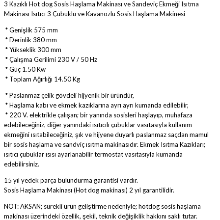
3 Kazıklı Hot dog Sosis Haşlama Makinası ve Sandeviç Ekmeği Isıtma
Makinası Isıtıcı 3 Çubuklu ve Kavanozlu Sosis Haşlama Makinesi
* Genişlik 575 mm
* Derinlik 380 mm
* Yükseklik 300 mm
* Çalışma Gerilimi 230 V / 50 Hz
* Güç 1.50 Kw
* Toplam Ağırlığı 14.50 Kg
* Paslanmaz çelik gövdeli hijyenik bir üründür,
* Haşlama kabı ve ekmek kazıklarına ayrı ayrı kumanda edilebilir,
* 220 V. elektrikle çalışan; bir yanında sosisleri haşlayıp, muhafaza
edebileceğiniz, diğer yanındaki ısıtıcılı çubuklar vasıtasıyla kullanım
ekmeğini ısıtabileceğiniz, şık ve hijyene duyarlı paslanmaz saçdan mamul
bir sosis haşlama ve sandviç ısıtma makinasıdır. Ekmek Isıtma Kazıkları;
ısıtıcı çubuklar ısısı ayarlanabilir termostat vasıtasıyla kumanda
edebilirsiniz.
15 yıl yedek parça bulundurma garantisi vardır.
Sosis Haşlama Makinası (Hot dog makinası) 2 yıl garantilidir.
NOT: AKSAN; sürekli ürün geliştirme nedeniyle; hotdog sosis haşlama
makinası üzerindeki özellik, şekil, teknik değişiklik hakkını saklı tutar.