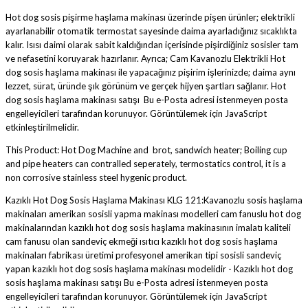
Hot dog sosis pişirme haşlama makinası üzerinde pişen ürünler; elektrikli
ayarlanabilir otomatik termostat sayesinde daima ayarladığınız sıcaklıkta
kalır. Isısı daimi olarak sabit kaldığından içerisinde pişirdiğiniz sosisler tam
ve nefasetini koruyarak hazırlanır. Ayrıca; Cam Kavanozlu Elektrikli Hot
dog sosis haşlama makinası ile yapacağınız pişirim işlerinizde; daima aynı
lezzet, sürat, üründe şık görünüm ve gerçek hijyen şartları sağlanır. Hot
dog sosis haşlama makinası satışı
Bu e-Posta adresi istenmeyen posta
engelleyicileri tarafından korunuyor. Görüntülemek için JavaScript
etkinleştirilmelidir.
This Product: Hot Dog Machine and brot, sandwich heater; Boiling cup
and pipe heaters can contralled seperately, termostatics control, it is a
non corrosive stainless steel hygenic product.
Kazıklı Hot Dog Sosis Haşlama Makinası KLG 121:Kavanozlu sosis haşlama
makinaları amerikan sosisli yapma makinası modelleri cam fanuslu hot dog
makinalarından kazıklı hot dog sosis haşlama makinasının imalatı kaliteli
cam fanusu olan sandeviç ekmeği ısıtıcı kazıklı hot dog sosis haşlama
makinaları fabrikası üretimi profesyonel amerikan tipi sosisli sandeviç
yapan kazıklı hot dog sosis haşlama makinası modelidir - Kazıklı hot dog
sosis haşlama makinası satışı
Bu e-Posta adresi istenmeyen posta
engelleyicileri tarafından korunuyor. Görüntülemek için JavaScript