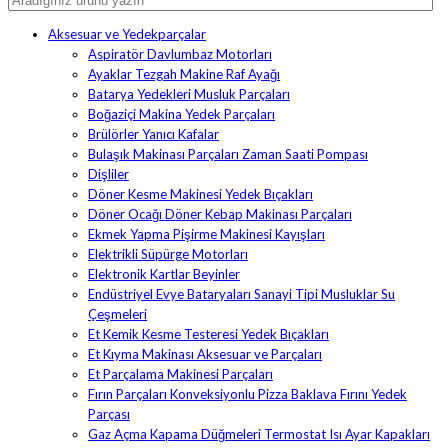
Aksesuar ve Yedekparçalar
Aspiratör Davlumbaz Motorları
Ayaklar Tezgah Makine Raf Ayağı
Batarya Yedekleri Musluk Parçaları
Boğaziçi Makina Yedek Parçaları
Brülörler Yanıcı Kafalar
Bulaşık Makinası Parçaları Zaman Saati Pompası
Dişliler
Döner Kesme Makinesi Yedek Bıçakları
Döner Ocağı Döner Kebap Makinası Parçaları
Ekmek Yapma Pişirme Makinesi Kayışları
Elektrikli Süpürge Motorları
Elektronik Kartlar Beyinler
Endüstriyel Evye Bataryaları Sanayi Tipi Musluklar Su
Çeşmeleri
Et Kemik Kesme Testeresi Yedek Bıçakları
Et Kıyma Makinası Aksesuar ve Parçaları
Et Parçalama Makinesi Parçaları
Fırın Parçaları Konveksiyonlu Pizza Baklava Fırını Yedek
Parçası
Gaz Açma Kapama Düğmeleri Termostat Isı Ayar Kapakları