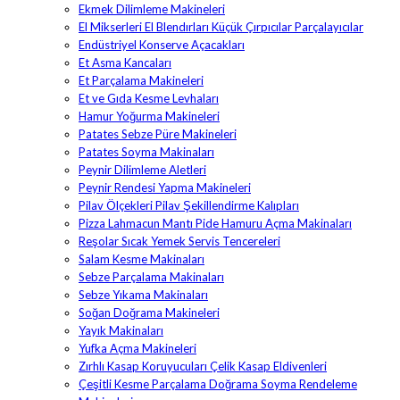
Ekmek Dilimleme Makineleri
El Mikserleri El Blendırları Küçük Çırpıcılar Parçalayıcılar
Endüstriyel Konserve Açacakları
Et Asma Kancaları
Et Parçalama Makineleri
Et ve Gıda Kesme Levhaları
Hamur Yoğurma Makineleri
Patates Sebze Püre Makineleri
Patates Soyma Makinaları
Peynir Dilimleme Aletleri
Peynir Rendesi Yapma Makineleri
Pilav Ölçekleri Pilav Şekillendirme Kalıpları
Pizza Lahmacun Mantı Pide Hamuru Açma Makinaları
Reşolar Sıcak Yemek Servis Tencereleri
Salam Kesme Makinaları
Sebze Parçalama Makinaları
Sebze Yıkama Makinaları
Soğan Doğrama Makineleri
Yayık Makinaları
Yufka Açma Makineleri
Zırhlı Kasap Koruyucuları Çelik Kasap Eldivenleri
Çeşitli Kesme Parçalama Doğrama Soyma Rendeleme