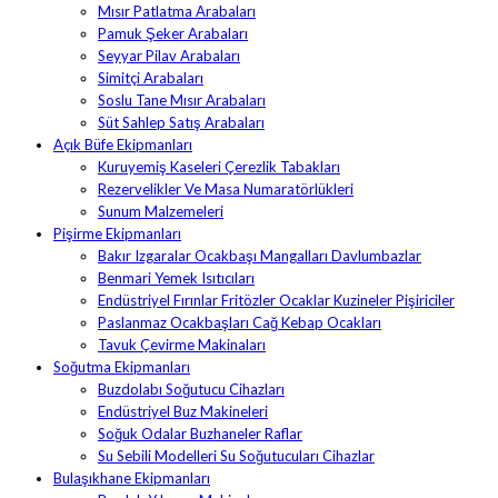
Mısır Patlatma Arabaları
Pamuk Şeker Arabaları
Seyyar Pilav Arabaları
Simitçi Arabaları
Soslu Tane Mısır Arabaları
Süt Sahlep Satış Arabaları
Açık Büfe Ekipmanları
Kuruyemiş Kaseleri Çerezlik Tabakları
Rezervelikler Ve Masa Numaratörlükleri
Sunum Malzemeleri
Pişirme Ekipmanları
Bakır Izgaralar Ocakbaşı Mangalları Davlumbazlar
Benmari Yemek Isıtıcıları
Endüstriyel Fırınlar Fritözler Ocaklar Kuzineler Pişiriciler
Paslanmaz Ocakbaşları Cağ Kebap Ocakları
Tavuk Çevirme Makinaları
Soğutma Ekipmanları
Buzdolabı Soğutucu Cihazları
Endüstriyel Buz Makineleri
Soğuk Odalar Buzhaneler Raflar
Su Sebili Modelleri Su Soğutucuları Cihazlar
Bulaşıkhane Ekipmanları