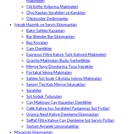
Makineleri
Çiğ Köfte Yoğurma Makineleri
Ölçü Kapları Sürahileri ve Kaşıkları
Öğütücüler Değirmenler
İçecek Hazırlık ve Servis Ekipmanları
Bakır Sahlep Kazanları
Bar Blender Bar Ekipmanları
Buz Kovaları
Cam Demlikler
Espresso Filtre Kahve Türk Kahvesi Makineleri
Granita Makinaları Buzlu Şerbetlikler
Meyve Suyu Dondurma Tozu İçecekler
Portakal Sıkma Makinaları
Sahlep Süt Sıcak Çikolata Isıtıcısı Makinaları
Sanayi Tipi Katı Meyve Sıkacakları
Sürahiler
Süt Soğuk Tutucuları
Çay Makinası Çay Kazanları Demlikler
Çelik Kahve Sos Sürahileri Paslanmaz Süt Potları
Üçüncü Nesil Kahve Demleme Ekipmanları
Şeffaf Filtre Kahve Çay Demleme Süt Servis Potları
Şerbet Ayranlık Limonatalıklar
Masaüstü Ekipmanları