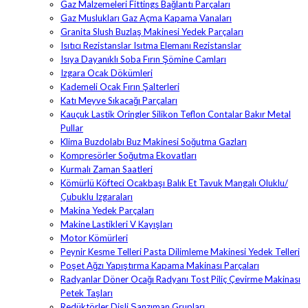
Gaz Malzemeleri Fittings Bağlantı Parçaları
Gaz Muslukları Gaz Açma Kapama Vanaları
Granita Slush Buzlaş Makinesi Yedek Parçaları
Isıtıcı Rezistanslar Isıtma Elemanı Rezistanslar
Isıya Dayanıklı Soba Fırın Şömine Camları
Izgara Ocak Dökümleri
Kademeli Ocak Fırın Şalterleri
Katı Meyve Sıkacağı Parçaları
Kauçuk Lastik Oringler Silikon Teflon Contalar Bakır Metal
Pullar
Klima Buzdolabı Buz Makinesi Soğutma Gazları
Kompresörler Soğutma Ekovatları
Kurmalı Zaman Saatleri
Kömürlü Köfteci Ocakbaşı Balık Et Tavuk Mangalı Oluklu/
Çubuklu Izgaraları
Makina Yedek Parçaları
Makine Lastikleri V Kayışları
Motor Kömürleri
Peynir Kesme Telleri Pasta Dilimleme Makinesi Yedek Telleri
Poşet Ağzı Yapıştırma Kapama Makinası Parçaları
Radyanlar Döner Ocağı Radyanı Tost Piliç Çevirme Makinası
Petek Taşları
Redüktörler Dişli Şanzıman Grupları