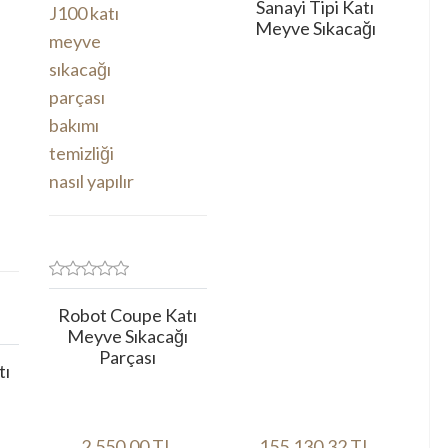
Sanayi Tipi Katı
Meyve Sıkacağı
Robot Coupe Katı
Meyve Sıkacağı
Parçası
tı
ı
2.550,00 TL
155.130,32 TL