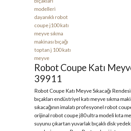
Robot Coupe Katı Meyv
39911
Robot Coupe Katı Meyve Sıkacağı Rendes
bıçakları endüstriyel katı meyve sıkma mak
sıkacağının imalatı profesyonel robot coupe
orijinal robot coupe j80 ultra modeli kıta
suyunu çıkartan yuvarlak bıçaklı disk yede