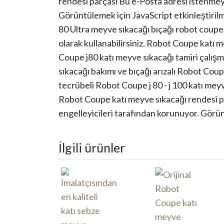
rendesi parçası
Bu e-Posta adresi istenmey
Görüntülemek için JavaScript etkinleştirilme
80 Ultra meyve sıkacağı bıçağı robot coupe
olarak kullanabilirsiniz. Robot Coupe katı m
Coupe j80 katı meyve sıkacağı tamiri çalı
sıkacağı bakımı ve bıçağı arızalı Robot Cou
tecrübeli Robot Coupe j 80 - j 100 katı meyv
Robot Coupe katı meyve sıkacağı rendesi pa
engelleyicileri tarafından korunuyor. Görünt
İlgili ürünler