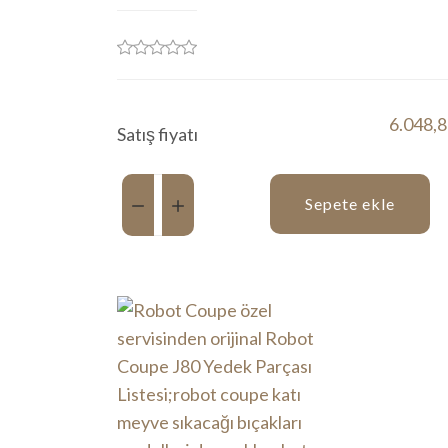
6.048,
Satış fiyatı
Miktar:
Sepete ekle