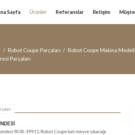
na Sayfa
Ürünler
Referanslar
İletişim
Müşter
r
Robot Coupe Parçaları
Robot Coupe Makina Modeli
esi Parçaları
çaları
ENDESI
Rendesi ROB-39911:Robot Coupe katı meyve sıkacağı