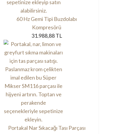
60 Hz Gemi Tipi Buzdolabı
Kompresörü
31.988,88 TL
Portakal Nar Sıkacağı Tası Parçası