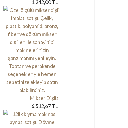
1.242,00 TL
Mikser Dişlisi
6.512,67 TL