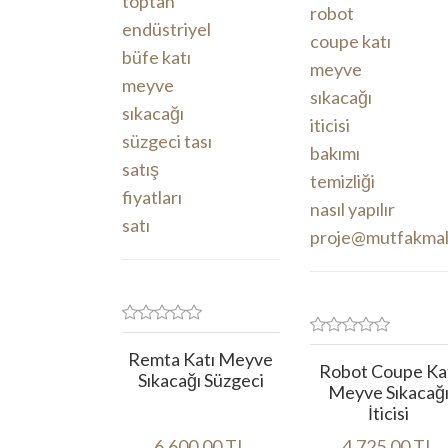
Remta Katı Meyve
Robot Coupe Ka
Sıkacağı Süzgeci
Meyve Sıkacağ
İticisi
6.600,00 TL
4.725,00 TL