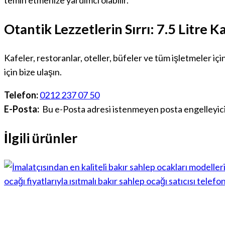
temin etmenize yardımcı olabilir.
Otantik Lezzetlerin Sırrı: 7.5 Litre Ka
Kafeler, restoranlar, oteller, büfeler ve tüm işletmeler için 
için bize ulaşın.
Telefon:
0212 237 07 50
E-Posta:
Bu e-Posta adresi istenmeyen posta engelleyicil
İlgili ürünler