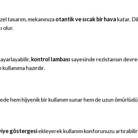
zel tasarım, mekanınıza
otantik ve sıcak bir hava
katar. Di
ı olur.
 ayarlayabilir,
kontrol lambası
sayesinde rezistansın devrede
 kullanıma hazırdır.
ayede hem hijyenik bir kullanım sunar hem de uzun ömürlüdü
viye göstergesi
ekleyerek kullanım konforunuzu artırabilirs