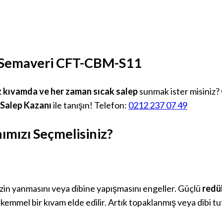
ep Semaveri CFT-CBM-S11
 kıvamda ve her zaman sıcak salep
sunmak ister misiniz?
ır Salep Kazanı
ile tanışın! Telefon:
0212 237 07 49
nımızı Seçmelisiniz?
izin yanmasını veya dibine yapışmasını engeller. Güçlü
redü
 mükemmel bir kıvam elde edilir. Artık topaklanmış veya dibi 