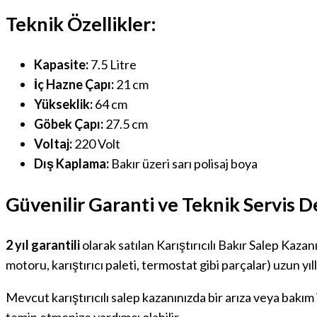
Teknik Özellikler:
Kapasite:
7.5 Litre
İç Hazne Çapı:
21 cm
Yükseklik:
64 cm
Göbek Çapı:
27.5 cm
Voltaj:
220 Volt
Dış Kaplama:
Bakır üzeri sarı polisaj boya
Güvenilir Garanti ve Teknik Servis D
2 yıl garantili
olarak satılan Karıştırıcılı Bakır Salep Kazanı
motoru, karıştırıcı paleti, termostat gibi parçalar) uzun y
Mevcut karıştırıcılı salep kazanınızda bir arıza veya bakım 