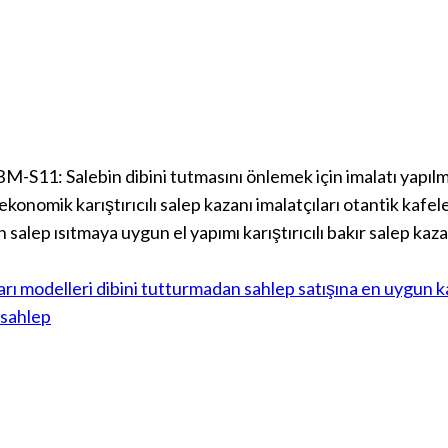
BM-S11: Salebin dibini tutmasını önlemek için imalatı yapılmış 
onomik karıştırıcılı salep kazanı imalatçıları otantik kafeler
alep ısıtmaya uygun el yapımı karıştırıcılı bakır salep kazanı