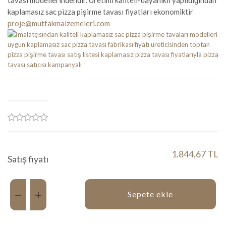
tavası modellerindendir. Üretimi kaliteli-dayanıklı yapıldığından
kaplamasız sac pizza pişirme tavası fiyatları ekonomiktir
proje@mutfakmalzemeleri.com
1.844,67 TL
Satış fiyatı
Miktar:
Sepete ekle