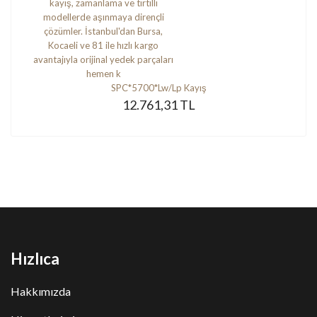
SPC*5700*Lw/Lp Kayış
12.761,31 TL
Hızlıca
Hakkımızda