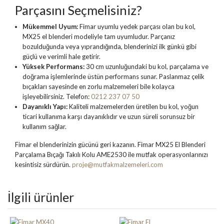
Parçasını Seçmelisiniz?
Mükemmel Uyum:
Fimar uyumlu yedek parçası olan bu kol,
MX25 el blenderi modeliyle tam uyumludur. Parçanız
bozulduğunda veya yıprandığında, blenderinizi ilk günkü gibi
güçlü ve verimli hale getirir.
Yüksek Performans:
30 cm uzunluğundaki bu kol, parçalama ve
doğrama işlemlerinde üstün performans sunar. Paslanmaz çelik
bıçakları sayesinde en zorlu malzemeleri bile kolayca
işleyebilirsiniz. Telefon:
0212 237 07 50
Dayanıklı Yapı:
Kaliteli malzemelerden üretilen bu kol, yoğun
ticari kullanıma karşı dayanıklıdır ve uzun süreli sorunsuz bir
kullanım sağlar.
Fimar el blenderinizin gücünü geri kazanın. Fimar MX25 El Blenderi
Parçalama Bıçağı Takılı Kolu AME2530 ile mutfak operasyonlarınızı
kesintisiz sürdürün.
proje@mutfakmalzemeleri.com
İlgili ürünler