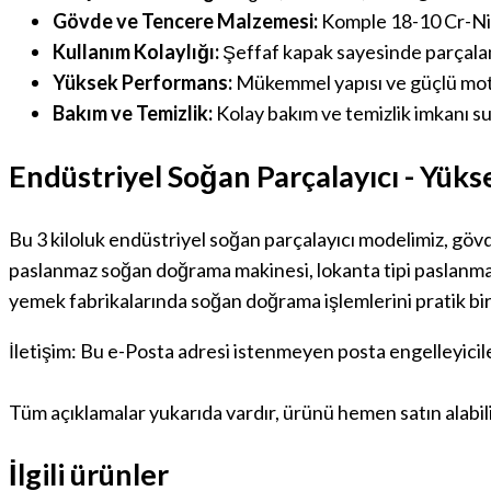
Gövde ve Tencere Malzemesi:
Komple 18-10 Cr-Ni 
Kullanım Kolaylığı:
Şeffaf kapak sayesinde parçalama 
Yüksek Performans:
Mükemmel yapısı ve güçlü moto
Bakım ve Temizlik:
Kolay bakım ve temizlik imkanı su
Endüstriyel Soğan Parçalayıcı - Yüks
Bu 3 kiloluk endüstriyel soğan parçalayıcı modelimiz, gövd
paslanmaz soğan doğrama makinesi, lokanta tipi paslanma
yemek fabrikalarında soğan doğrama işlemlerini pratik bir
İletişim:
Bu e-Posta adresi istenmeyen posta engelleyicile
Tüm açıklamalar yukarıda vardır, ürünü hemen satın alabi
İlgili ürünler