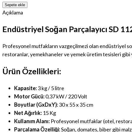
Sepete ekle
Açıklama
Endüstriyel Soğan Parçalayıcı SD 1
Profesyonel mutfakların vazgeçilmezi olan endüstriyel soğ
restoranlar, yemekhaneler ve yemek üretim tesisleri gib
Ürün Özellikleri:
Kapasite:
3 kg / 5 litre
Motor Gücü:
0,37 kW / 220 Volt
Boyutlar (GxDxY):
30 x 55 x 35 cm
Net Ağırlık:
15 Kg
Kullanım Alanı:
Profesyonel mutfaklar (otel, restor
Parçalama Özelliği:
Soğan, domates, biber gibi mal