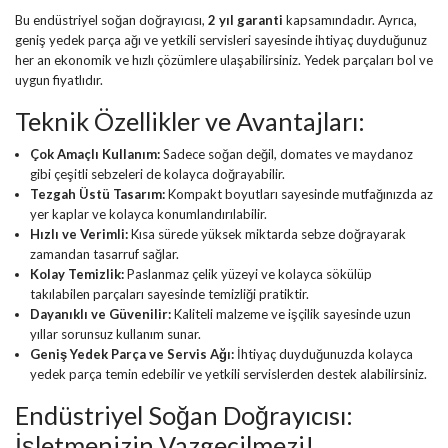
Bu endüstriyel soğan doğrayıcısı,
2 yıl garanti
kapsamındadır. Ayrıca,
geniş yedek parça ağı ve yetkili servisleri sayesinde ihtiyaç duyduğunuz
her an ekonomik ve hızlı çözümlere ulaşabilirsiniz. Yedek parçaları bol ve
uygun fiyatlıdır.
Teknik Özellikler ve Avantajları:
Çok Amaçlı Kullanım:
Sadece soğan değil, domates ve maydanoz
gibi çeşitli sebzeleri de kolayca doğrayabilir.
Tezgah Üstü Tasarım:
Kompakt boyutları sayesinde mutfağınızda az
yer kaplar ve kolayca konumlandırılabilir.
Hızlı ve Verimli:
Kısa sürede yüksek miktarda sebze doğrayarak
zamandan tasarruf sağlar.
Kolay Temizlik:
Paslanmaz çelik yüzeyi ve kolayca sökülüp
takılabilen parçaları sayesinde temizliği pratiktir.
Dayanıklı ve Güvenilir:
Kaliteli malzeme ve işçilik sayesinde uzun
yıllar sorunsuz kullanım sunar.
Geniş Yedek Parça ve Servis Ağı:
İhtiyaç duyduğunuzda kolayca
yedek parça temin edebilir ve yetkili servislerden destek alabilirsiniz.
Endüstriyel Soğan Doğrayıcısı:
İşletmenizin Vazgeçilmezi!