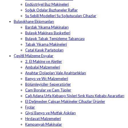
Endüstriyel Buz Makineleri
Soğuk Odalar Buzhaneler Raflar
Su Sebili Modelleri Su Soğutucuları Cihazlar
Bulaşıkhane Ekipmanları
Bardak Yıkama Makinaları
Bulaşık Makinası Basketleri
Bulaşık Tabak Temizleme Tabancası
Tabak Yıkama Makineleri
Çatal Kaşık Parlatıcıları
Çeşitli Malzeme Eşyalar
2. El Makine ve Aletler
Ambalaj Malzemeleri
Anahtar Dolapları Vale Anahtarlıkları
Banyo ve Wc Malzemeleri
Bölümleyiciler-Seperatörler
Cam Borular ve Cam Tüpler
Cağ Adana Urfa Kebapçı Şişleri Sırık Kuzu Kebabı Aparatları
El Değmeden Çalışan Makineler Cihazlar Ürünler
Fıçılar
Giysi Banyo ve Mutfak Askıları
Hırdavat Malzemeleri
Kampanyalı Makinalar