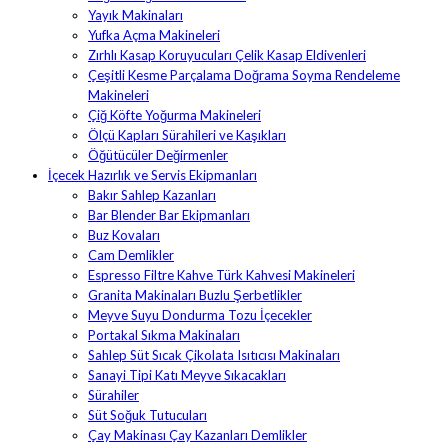
Yayık Makinaları
Yufka Açma Makineleri
Zırhlı Kasap Koruyucuları Çelik Kasap Eldivenleri
Çeşitli Kesme Parçalama Doğrama Soyma Rendeleme
Makineleri
Çiğ Köfte Yoğurma Makineleri
Ölçü Kapları Sürahileri ve Kaşıkları
Öğütücüler Değirmenler
İçecek Hazırlık ve Servis Ekipmanları
Bakır Sahlep Kazanları
Bar Blender Bar Ekipmanları
Buz Kovaları
Cam Demlikler
Espresso Filtre Kahve Türk Kahvesi Makineleri
Granita Makinaları Buzlu Şerbetlikler
Meyve Suyu Dondurma Tozu İçecekler
Portakal Sıkma Makinaları
Sahlep Süt Sıcak Çikolata Isıtıcısı Makinaları
Sanayi Tipi Katı Meyve Sıkacakları
Sürahiler
Süt Soğuk Tutucuları
Çay Makinası Çay Kazanları Demlikler