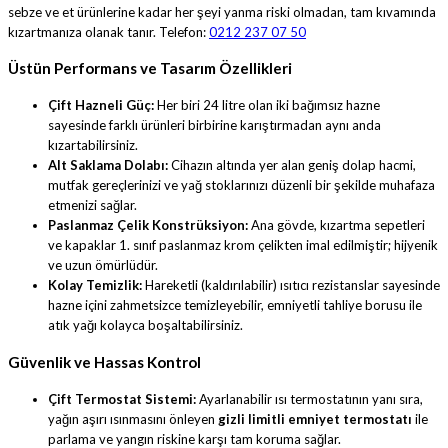
sebze ve et ürünlerine kadar her şeyi yanma riski olmadan, tam kıvamında
kızartmanıza olanak tanır. Telefon:
0212 237 07 50
Üstün Performans ve Tasarım Özellikleri
Çift Hazneli Güç:
Her biri 24 litre olan iki bağımsız hazne
sayesinde farklı ürünleri birbirine karıştırmadan aynı anda
kızartabilirsiniz.
Alt Saklama Dolabı:
Cihazın altında yer alan geniş dolap hacmi,
mutfak gereçlerinizi ve yağ stoklarınızı düzenli bir şekilde muhafaza
etmenizi sağlar.
Paslanmaz Çelik Konstrüksiyon:
Ana gövde, kızartma sepetleri
ve kapaklar 1. sınıf paslanmaz krom çelikten imal edilmiştir; hijyenik
ve uzun ömürlüdür.
Kolay Temizlik:
Hareketli (kaldırılabilir) ısıtıcı rezistanslar sayesinde
hazne içini zahmetsizce temizleyebilir, emniyetli tahliye borusu ile
atık yağı kolayca boşaltabilirsiniz.
Güvenlik ve Hassas Kontrol
Çift Termostat Sistemi:
Ayarlanabilir ısı termostatının yanı sıra,
yağın aşırı ısınmasını önleyen
gizli limitli emniyet termostatı
ile
parlama ve yangın riskine karşı tam koruma sağlar.