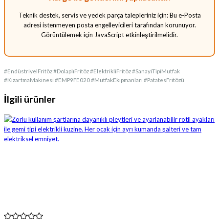
Teknik destek, servis ve yedek parça talepleriniz için:
Bu e-Posta
adresi istenmeyen posta engelleyicileri tarafından korunuyor.
Görüntülemek için JavaScript etkinleştirilmelidir.
#EndüstriyelFritöz #DolaplıFritöz #ElektrikliFritöz #SanayiTipiMutfak
#KızartmaMakinesi #EMP9FE020 #MutfakEkipmanları #PatatesFritözü
İlgili ürünler