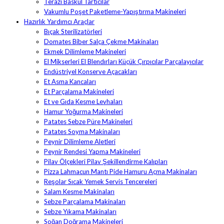
Terazi Baskül Tartıcılar
Vakumlu Poşet Paketleme-Yapıştırma Makineleri
Hazırlık Yardımcı Araçlar
Bıçak Sterilizatörleri
Domates Biber Salça Çekme Makinaları
Ekmek Dilimleme Makineleri
El Mikserleri El Blendırları Küçük Çırpıcılar Parçalayıcılar
Endüstriyel Konserve Açacakları
Et Asma Kancaları
Et Parçalama Makineleri
Et ve Gıda Kesme Levhaları
Hamur Yoğurma Makineleri
Patates Sebze Püre Makineleri
Patates Soyma Makinaları
Peynir Dilimleme Aletleri
Peynir Rendesi Yapma Makineleri
Pilav Ölçekleri Pilav Şekillendirme Kalıpları
Pizza Lahmacun Mantı Pide Hamuru Açma Makinaları
Reşolar Sıcak Yemek Servis Tencereleri
Salam Kesme Makinaları
Sebze Parçalama Makinaları
Sebze Yıkama Makinaları
Soğan Doğrama Makineleri