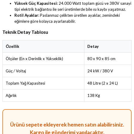
Yüksek Güç Kapasitesi:
24.000 Watt toplam gücü ve 380V sanayi
tipi elektrik bağlantısı ile seri üretimlerde bile ısı kaybı yaşatmaz.
Rotil Ayaklar:
Paslanmaz çelikten üretilen ayaklar, zemindeki
eğimlere göre kolayca ayarlanabilir.
Teknik Detay Tablosu
Özellik
Detay
Ölçüler (En x Derinlik x Yükseklik)
80 x 90 x 85 cm
Güç / Voltaj
24 kW / 380 V
Toplam Yağ Kapasitesi
48 Litre (2 x 24 L)
Ağırlık
138 Kg
Ürünü sepete ekleyerek hemen satın alabilirsiniz.
Kargo ile gönderimi yapılacaktır.