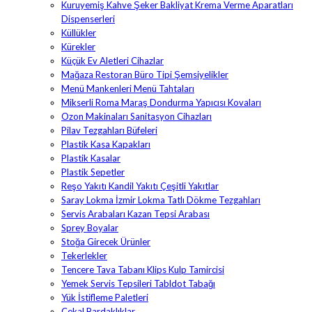
Kuruyemiş Kahve Şeker Bakliyat Krema Verme Aparatları
Dispenserleri
Küllükler
Kürekler
Küçük Ev Aletleri Cihazlar
Mağaza Restoran Büro Tipi Şemsiyelikler
Menü Mankenleri Menü Tahtaları
Mikserli Roma Maraş Dondurma Yapıcısı Kovaları
Ozon Makinaları Sanitasyon Cihazları
Pilav Tezgahları Büfeleri
Plastik Kasa Kapakları
Plastik Kasalar
Plastik Sepetler
Reşo Yakıtı Kandil Yakıtı Çeşitli Yakıtlar
Saray Lokma İzmir Lokma Tatlı Dökme Tezgahları
Servis Arabaları Kazan Tepsi Arabası
Sprey Boyalar
Stoğa Girecek Ürünler
Tekerlekler
Tencere Tava Tabanı Klips Kulp Tamircisi
Yemek Servis Tepsileri Tabldot Tabağı
Yük İstifleme Paletleri
Çekal Bardaklıklar