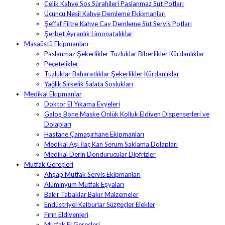
Çelik Kahve Sos Sürahileri Paslanmaz Süt Potları
Üçüncü Nesil Kahve Demleme Ekipmanları
Şeffaf Filtre Kahve Çay Demleme Süt Servis Potları
Şerbet Ayranlık Limonatalıklar
Masaüstü Ekipmanları
Paslanmaz Şekerlikler Tuzluklar Biberlikler Kürdanlıklar
Peçetelikler
Tuzluklar Baharatlıklar Şekerlikler Kürdanlıklar
Yağlık Sirkelik Salata Soslukları
Medikal Ekipmanlar
Doktor El Yıkama Evyeleri
Galoş Bone Maske Önlük Kolluk Eldiven Dispenserleri ve
Dolapları
Hastane Çamaşırhane Ekipmanları
Medikal Aşı İlaç Kan Serum Saklama Dolapları
Medikal Derin Dondurucular Dipfrizler
Mutfak Gereçleri
Ahşap Mutfak Servis Ekipmanları
Alüminyum Mutfak Eşyaları
Bakır Tabaklar Bakır Malzemeler
Endüstriyel Kalburlar Süzgeçler Elekler
Fırın Eldivenleri
Mutfak El Gereçleri