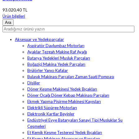
93.020,40 TL
Ürün bilgileri
Aksesuar ve Yedekparçalar
Aspiratör Davlumbaz Motorları
Ayaklar Tezgah Makine Raf Ayağı
Batarya Yedekleri Musluk Parçaları
Boğaziçi Makina Yedek Parçaları
Brülörler Yanıcı Kafalar
Bulaşık Makinası Parçaları Zaman Saati Pompası
Dişliler
Döner Kesme Makinesi Yedek Bıçakları
Döner Ocağı Döner Kebap Makinası Parçaları
Ekmek Yapma Pişirme Makinesi Kayışları
Elektrikli Süpürge Motorları
Elektronik Kartlar Beyinler
Endüstriyel Evye Bataryaları Sanayi Tipi Musluklar Su
Çeşmeleri
Et Kemik Kesme Testeresi Yedek Bıçakları
Et Kıyma Makinası Aksesuar ve Parçaları