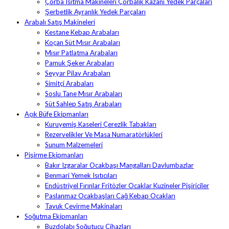
Çorba Isıtma Makineleri Çorbalık Kazanı Yedek Parçaları
Şerbetlik Ayranlık Yedek Parçaları
Arabalı Satış Makineleri
Kestane Kebap Arabaları
Koçan Süt Mısır Arabaları
Mısır Patlatma Arabaları
Pamuk Şeker Arabaları
Seyyar Pilav Arabaları
Simitçi Arabaları
Soslu Tane Mısır Arabaları
Süt Sahlep Satış Arabaları
Açık Büfe Ekipmanları
Kuruyemiş Kaseleri Çerezlik Tabakları
Rezervelikler Ve Masa Numaratörlükleri
Sunum Malzemeleri
Pişirme Ekipmanları
Bakır Izgaralar Ocakbaşı Mangalları Davlumbazlar
Benmari Yemek Isıtıcıları
Endüstriyel Fırınlar Fritözler Ocaklar Kuzineler Pişiriciler
Paslanmaz Ocakbaşları Cağ Kebap Ocakları
Tavuk Çevirme Makinaları
Soğutma Ekipmanları
Buzdolabı Soğutucu Cihazları