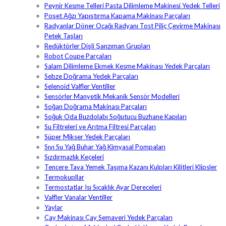
Peynir Kesme Telleri Pasta Dilimleme Makinesi Yedek Telleri
Poşet Ağzı Yapıştırma Kapama Makinası Parçaları
Radyanlar Döner Ocağı Radyanı Tost Piliç Çevirme Makinası
Petek Taşları
Redüktörler Dişli Şanzıman Grupları
Robot Coupe Parçaları
Salam Dilimleme Ekmek Kesme Makinası Yedek Parçaları
Sebze Doğrama Yedek Parçaları
Selenoid Valfler Ventiller
Sensörler Manyetik Mekanik Sensör Modelleri
Soğan Doğrama Makinası Parçaları
Soğuk Oda Buzdolabı Soğutucu Buzhane Kapıları
Su Filtreleri ve Arıtma Filtresi Parçaları
Süper Mikser Yedek Parçaları
Sıvı Su Yağ Buhar Yağ Kimyasal Pompaları
Sızdırmazlık Keçeleri
Tencere Tava Yemek Taşıma Kazanı Kulpları Kilitleri Klipsler
Termokupllar
Termostatlar Isı Sıcaklık Ayar Dereceleri
Valfler Vanalar Ventiller
Yaylar
Çay Makinası Çay Semaveri Yedek Parçaları