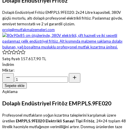
Dolaplı Endüstriyel Fritöz
Dolaplı Endüstriyel Fritöz EMP.PLS.9FE020: 2x24 Litre kapasiteli, 380V
güçlü motorlu, altı dolaplı profesyonel elektrikli fritöz. Paslanmaz gövde,
emniyet termostatlı ve 2 yıl garantili çözüm.
proje@mutfakmalzemeleri.com
Satış fiyatı
157.617,90 TL
İndirim
Miktar:
Sepete ekle
Açıklama
Dolaplı Endüstriyel Fritöz EMP.PLS.9FE020
Profesyonel mutfakların yoğun kızartma taleplerini karşılamak üzere
üretilen
EMP.PLS.9FE020 Elektrikli Sanayi Tipi Fritöz
, 24+24 toplam 48
litrelik hacmiyle mutfağınızın verimliliğini artırır. Donmuş ürünlerden taze