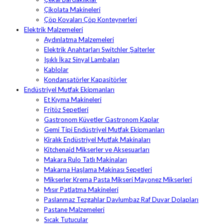
Çikolata Makineleri
Çöp Kovaları Çöp Konteynerleri
Elektrik Malzemeleri
Aydınlatma Malzemeleri
Elektrik Anahtarları Switchler Şalterler
Işıklı İkaz Sinyal Lambaları
Kablolar
Kondansatörler Kapasitörler
Endüstriyel Mutfak Ekipmanları
Et Kıyma Makineleri
Fritöz Sepetleri
Gastronom Küvetler Gastronom Kaplar
Gemi Tipi Endüstriyel Mutfak Ekipmanları
Kiralık Endüstriyel Mutfak Makinaları
Kitchenaid Mikserler ve Aksesuarları
Makara Rulo Tatlı Makinaları
Makarna Haşlama Makinası Sepetleri
Mikserler Krema Pasta Mikseri Mayonez Mikserleri
Mısır Patlatma Makineleri
Paslanmaz Tezgahlar Davlumbaz Raf Duvar Dolapları
Pastane Malzemeleri
Sıcak Tutucular