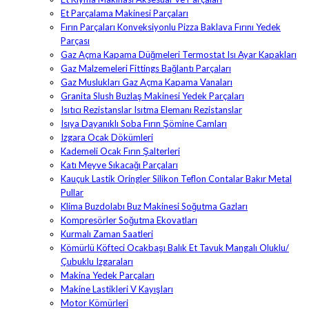
Et Parçalama Makinesi Parçaları
Fırın Parçaları Konveksiyonlu Pizza Baklava Fırını Yedek
Parçası
Gaz Açma Kapama Düğmeleri Termostat Isı Ayar Kapakları
Gaz Malzemeleri Fittings Bağlantı Parçaları
Gaz Muslukları Gaz Açma Kapama Vanaları
Granita Slush Buzlaş Makinesi Yedek Parçaları
Isıtıcı Rezistanslar Isıtma Elemanı Rezistanslar
Isıya Dayanıklı Soba Fırın Şömine Camları
Izgara Ocak Dökümleri
Kademeli Ocak Fırın Şalterleri
Katı Meyve Sıkacağı Parçaları
Kauçuk Lastik Oringler Silikon Teflon Contalar Bakır Metal
Pullar
Klima Buzdolabı Buz Makinesi Soğutma Gazları
Kompresörler Soğutma Ekovatları
Kurmalı Zaman Saatleri
Kömürlü Köfteci Ocakbaşı Balık Et Tavuk Mangalı Oluklu/
Çubuklu Izgaraları
Makina Yedek Parçaları
Makine Lastikleri V Kayışları
Motor Kömürleri