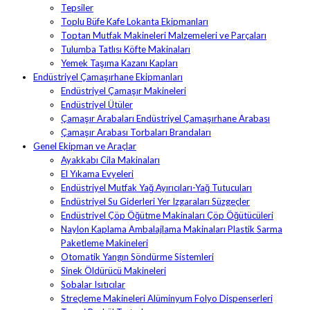
Tepsiler
Toplu Büfe Kafe Lokanta Ekipmanları
Toptan Mutfak Makineleri Malzemeleri ve Parçaları
Tulumba Tatlısı Köfte Makinaları
Yemek Taşıma Kazanı Kapları
Endüstriyel Çamaşırhane Ekipmanları
Endüstriyel Çamaşır Makineleri
Endüstriyel Ütüler
Çamaşır Arabaları Endüstriyel Çamaşırhane Arabası
Çamaşır Arabası Torbaları Brandaları
Genel Ekipman ve Araçlar
Ayakkabı Cila Makinaları
El Yıkama Evyeleri
Endüstriyel Mutfak Yağ Ayırıcıları-Yağ Tutucuları
Endüstriyel Su Giderleri Yer Izgaraları Süzgeçler
Endüstriyel Çöp Öğütme Makinaları Çöp Öğütücüleri
Naylon Kaplama Ambalajlama Makinaları Plastik Sarma
Paketleme Makineleri
Otomatik Yangın Söndürme Sistemleri
Sinek Öldürücü Makineleri
Sobalar Isıtıcılar
Streçleme Makineleri Alüminyum Folyo Dispenserleri