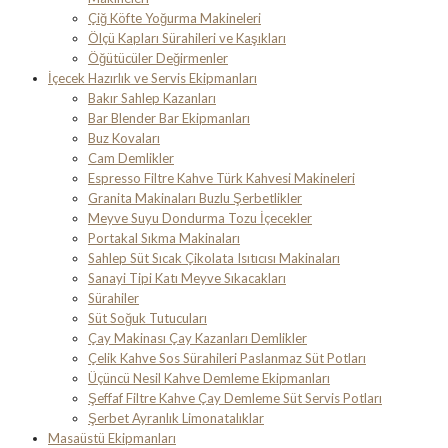
Çiğ Köfte Yoğurma Makineleri
Ölçü Kapları Sürahileri ve Kaşıkları
Öğütücüler Değirmenler
İçecek Hazırlık ve Servis Ekipmanları
Bakır Sahlep Kazanları
Bar Blender Bar Ekipmanları
Buz Kovaları
Cam Demlikler
Espresso Filtre Kahve Türk Kahvesi Makineleri
Granita Makinaları Buzlu Şerbetlikler
Meyve Suyu Dondurma Tozu İçecekler
Portakal Sıkma Makinaları
Sahlep Süt Sıcak Çikolata Isıtıcısı Makinaları
Sanayi Tipi Katı Meyve Sıkacakları
Sürahiler
Süt Soğuk Tutucuları
Çay Makinası Çay Kazanları Demlikler
Çelik Kahve Sos Sürahileri Paslanmaz Süt Potları
Üçüncü Nesil Kahve Demleme Ekipmanları
Şeffaf Filtre Kahve Çay Demleme Süt Servis Potları
Şerbet Ayranlık Limonatalıklar
Masaüstü Ekipmanları