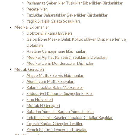
Paslanmaz Şekerlikler Tuzluklar Biberlikler Kürdanlıklar
Peçetelikler
Tuzluklar Baharatlıklar Şekerlikler Kürdanlıklar
Yağlık Sirkelik Salata Soslukları
Medikal Ekipmanlar
Doktor El Yıkama Evyeleri
Galoş Bone Maske Önlük Kolluk Eldiven Dispenserleri ve
Dolapları
Hastane Çamaşırhane Ekipmanları
Medikal Aşı İlaç Kan Serum Saklama Dolapları
Medikal Derin Dondurucular Dipfrizler
Mutfak Gereçleri
Ahşap Mutfak Servis Ekipmanları
Alüminyum Mutfak Eşyaları
Bakır Tabaklar Bakır Malzemeler
Endüstriyel Kalburlar Süzgeçler Elekler
Fırın Eldivenleri
Mutfak El Gereçleri
Rafadan Yumurta Kapları Yumurtalıklar
Tek Kullanımlık Kaseler Tabaklar Çatallar Kaşıklar
Toprak Kaplar Güveçler Testiler
Yemek Pişirme Tencereleri Tavalar