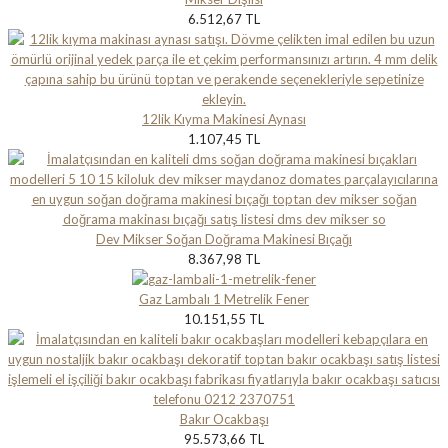
6.512,67 TL
12lik Kıyma Makinesi Aynası
1.107,45 TL
Dev Mikser Soğan Doğrama Makinesi Bıçağı
8.367,98 TL
Gaz Lambalı 1 Metrelik Fener
10.151,55 TL
Bakır Ocakbaşı
95.573,66 TL