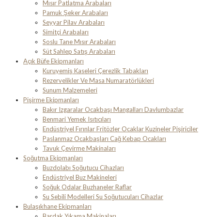
Mısır Patlatma Arabaları
Pamuk Şeker Arabaları
Seyyar Pilav Arabaları
Simitçi Arabaları
Soslu Tane Mısır Arabaları
Süt Sahlep Satış Arabaları
Açık Büfe Ekipmanları
Kuruyemiş Kaseleri Çerezlik Tabakları
Rezervelikler Ve Masa Numaratörlükleri
Sunum Malzemeleri
Pişirme Ekipmanları
Bakır Izgaralar Ocakbaşı Mangalları Davlumbazlar
Benmari Yemek Isıtıcıları
Endüstriyel Fırınlar Fritözler Ocaklar Kuzineler Pişiriciler
Paslanmaz Ocakbaşları Cağ Kebap Ocakları
Tavuk Çevirme Makinaları
Soğutma Ekipmanları
Buzdolabı Soğutucu Cihazları
Endüstriyel Buz Makineleri
Soğuk Odalar Buzhaneler Raflar
Su Sebili Modelleri Su Soğutucuları Cihazlar
Bulaşıkhane Ekipmanları
Bardak Yıkama Makinaları