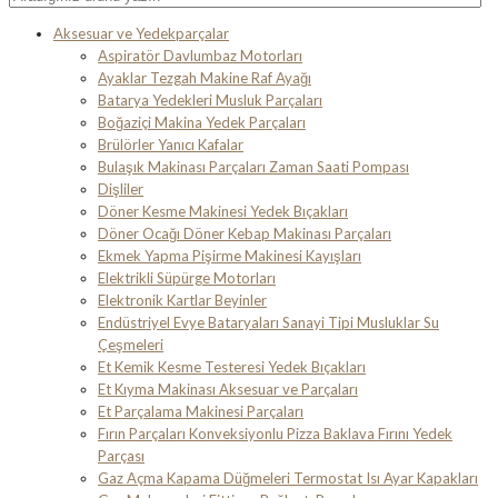
Aksesuar ve Yedekparçalar
Aspiratör Davlumbaz Motorları
Ayaklar Tezgah Makine Raf Ayağı
Batarya Yedekleri Musluk Parçaları
Boğaziçi Makina Yedek Parçaları
Brülörler Yanıcı Kafalar
Bulaşık Makinası Parçaları Zaman Saati Pompası
Dişliler
Döner Kesme Makinesi Yedek Bıçakları
Döner Ocağı Döner Kebap Makinası Parçaları
Ekmek Yapma Pişirme Makinesi Kayışları
Elektrikli Süpürge Motorları
Elektronik Kartlar Beyinler
Endüstriyel Evye Bataryaları Sanayi Tipi Musluklar Su
Çeşmeleri
Et Kemik Kesme Testeresi Yedek Bıçakları
Et Kıyma Makinası Aksesuar ve Parçaları
Et Parçalama Makinesi Parçaları
Fırın Parçaları Konveksiyonlu Pizza Baklava Fırını Yedek
Parçası
Gaz Açma Kapama Düğmeleri Termostat Isı Ayar Kapakları