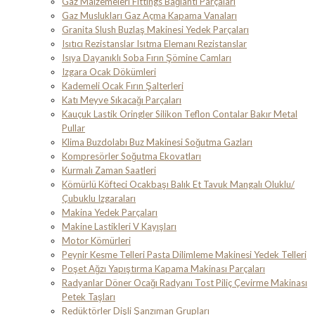
Gaz Malzemeleri Fittings Bağlantı Parçaları
Gaz Muslukları Gaz Açma Kapama Vanaları
Granita Slush Buzlaş Makinesi Yedek Parçaları
Isıtıcı Rezistanslar Isıtma Elemanı Rezistanslar
Isıya Dayanıklı Soba Fırın Şömine Camları
Izgara Ocak Dökümleri
Kademeli Ocak Fırın Şalterleri
Katı Meyve Sıkacağı Parçaları
Kauçuk Lastik Oringler Silikon Teflon Contalar Bakır Metal
Pullar
Klima Buzdolabı Buz Makinesi Soğutma Gazları
Kompresörler Soğutma Ekovatları
Kurmalı Zaman Saatleri
Kömürlü Köfteci Ocakbaşı Balık Et Tavuk Mangalı Oluklu/
Çubuklu Izgaraları
Makina Yedek Parçaları
Makine Lastikleri V Kayışları
Motor Kömürleri
Peynir Kesme Telleri Pasta Dilimleme Makinesi Yedek Telleri
Poşet Ağzı Yapıştırma Kapama Makinası Parçaları
Radyanlar Döner Ocağı Radyanı Tost Piliç Çevirme Makinası
Petek Taşları
Redüktörler Dişli Şanzıman Grupları