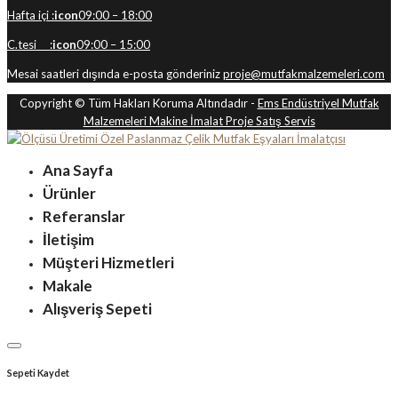
Hafta içi :
icon
09:00 – 18:00
C.tesi :
icon
09:00 – 15:00
Mesai saatleri dışında e-posta gönderiniz
proje@mutfakmalzemeleri.com
Copyright © Tüm Hakları Koruma Altındadır -
Ems Endüstriyel Mutfak
Malzemeleri Makine İmalat Proje Satış Servis
Ana Sayfa
Ürünler
Referanslar
İletişim
Müşteri Hizmetleri
Makale
Alışveriş Sepeti
Sepeti Kaydet