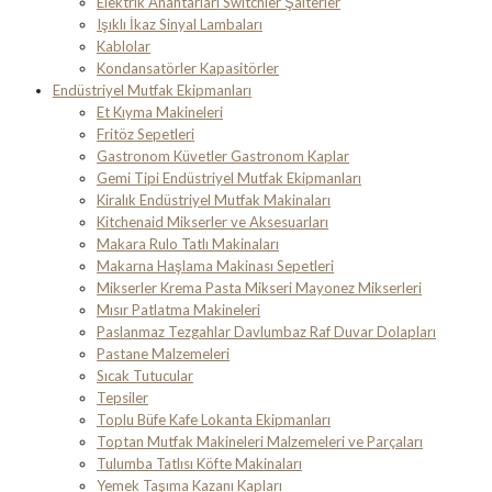
Elektrik Anahtarları Switchler Şalterler
Işıklı İkaz Sinyal Lambaları
Kablolar
Kondansatörler Kapasitörler
Endüstriyel Mutfak Ekipmanları
Et Kıyma Makineleri
Fritöz Sepetleri
Gastronom Küvetler Gastronom Kaplar
Gemi Tipi Endüstriyel Mutfak Ekipmanları
Kiralık Endüstriyel Mutfak Makinaları
Kitchenaid Mikserler ve Aksesuarları
Makara Rulo Tatlı Makinaları
Makarna Haşlama Makinası Sepetleri
Mikserler Krema Pasta Mikseri Mayonez Mikserleri
Mısır Patlatma Makineleri
Paslanmaz Tezgahlar Davlumbaz Raf Duvar Dolapları
Pastane Malzemeleri
Sıcak Tutucular
Tepsiler
Toplu Büfe Kafe Lokanta Ekipmanları
Toptan Mutfak Makineleri Malzemeleri ve Parçaları
Tulumba Tatlısı Köfte Makinaları
Yemek Taşıma Kazanı Kapları