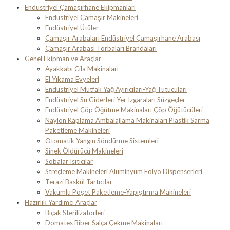
Endüstriyel Çamaşırhane Ekipmanları
Endüstriyel Çamaşır Makineleri
Endüstriyel Ütüler
Çamaşır Arabaları Endüstriyel Çamaşırhane Arabası
Çamaşır Arabası Torbaları Brandaları
Genel Ekipman ve Araçlar
Ayakkabı Cila Makinaları
El Yıkama Evyeleri
Endüstriyel Mutfak Yağ Ayırıcıları-Yağ Tutucuları
Endüstriyel Su Giderleri Yer Izgaraları Süzgeçler
Endüstriyel Çöp Öğütme Makinaları Çöp Öğütücüleri
Naylon Kaplama Ambalajlama Makinaları Plastik Sarma
Paketleme Makineleri
Otomatik Yangın Söndürme Sistemleri
Sinek Öldürücü Makineleri
Sobalar Isıtıcılar
Streçleme Makineleri Alüminyum Folyo Dispenserleri
Terazi Baskül Tartıcılar
Vakumlu Poşet Paketleme-Yapıştırma Makineleri
Hazırlık Yardımcı Araçlar
Bıçak Sterilizatörleri
Domates Biber Salça Çekme Makinaları