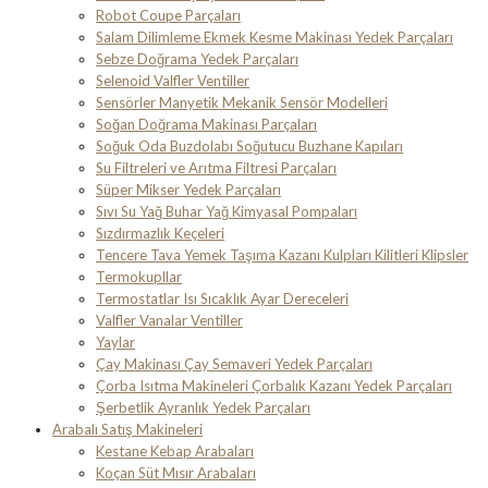
Robot Coupe Parçaları
Salam Dilimleme Ekmek Kesme Makinası Yedek Parçaları
Sebze Doğrama Yedek Parçaları
Selenoid Valfler Ventiller
Sensörler Manyetik Mekanik Sensör Modelleri
Soğan Doğrama Makinası Parçaları
Soğuk Oda Buzdolabı Soğutucu Buzhane Kapıları
Su Filtreleri ve Arıtma Filtresi Parçaları
Süper Mikser Yedek Parçaları
Sıvı Su Yağ Buhar Yağ Kimyasal Pompaları
Sızdırmazlık Keçeleri
Tencere Tava Yemek Taşıma Kazanı Kulpları Kilitleri Klipsler
Termokupllar
Termostatlar Isı Sıcaklık Ayar Dereceleri
Valfler Vanalar Ventiller
Yaylar
Çay Makinası Çay Semaveri Yedek Parçaları
Çorba Isıtma Makineleri Çorbalık Kazanı Yedek Parçaları
Şerbetlik Ayranlık Yedek Parçaları
Arabalı Satış Makineleri
Kestane Kebap Arabaları
Koçan Süt Mısır Arabaları