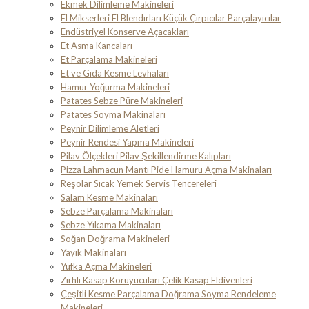
Ekmek Dilimleme Makineleri
El Mikserleri El Blendırları Küçük Çırpıcılar Parçalayıcılar
Endüstriyel Konserve Açacakları
Et Asma Kancaları
Et Parçalama Makineleri
Et ve Gıda Kesme Levhaları
Hamur Yoğurma Makineleri
Patates Sebze Püre Makineleri
Patates Soyma Makinaları
Peynir Dilimleme Aletleri
Peynir Rendesi Yapma Makineleri
Pilav Ölçekleri Pilav Şekillendirme Kalıpları
Pizza Lahmacun Mantı Pide Hamuru Açma Makinaları
Reşolar Sıcak Yemek Servis Tencereleri
Salam Kesme Makinaları
Sebze Parçalama Makinaları
Sebze Yıkama Makinaları
Soğan Doğrama Makineleri
Yayık Makinaları
Yufka Açma Makineleri
Zırhlı Kasap Koruyucuları Çelik Kasap Eldivenleri
Çeşitli Kesme Parçalama Doğrama Soyma Rendeleme
Makineleri