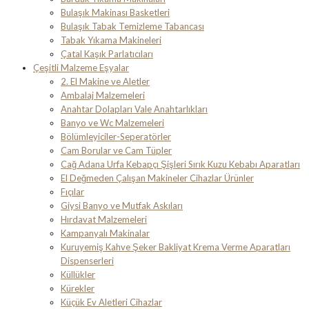
Bulaşık Makinası Basketleri
Bulaşık Tabak Temizleme Tabancası
Tabak Yıkama Makineleri
Çatal Kaşık Parlatıcıları
Çeşitli Malzeme Eşyalar
2. El Makine ve Aletler
Ambalaj Malzemeleri
Anahtar Dolapları Vale Anahtarlıkları
Banyo ve Wc Malzemeleri
Bölümleyiciler-Seperatörler
Cam Borular ve Cam Tüpler
Cağ Adana Urfa Kebapçı Şişleri Sırık Kuzu Kebabı Aparatları
El Değmeden Çalışan Makineler Cihazlar Ürünler
Fıçılar
Giysi Banyo ve Mutfak Askıları
Hırdavat Malzemeleri
Kampanyalı Makinalar
Kuruyemiş Kahve Şeker Bakliyat Krema Verme Aparatları
Dispenserleri
Küllükler
Kürekler
Küçük Ev Aletleri Cihazlar