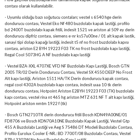
contası olarak kullanılabilir.
- Uyumlu olduğu bazı soğutucu contaları; vestel s 6540 hge derin
dondurucu contası, Vestel Eko Nf 480 buzdolabı kapak lastiği, profilo
bd 2400T buzdolabı kapak fitili, indesit 1521 ve ariston al 509 ey derin
dondurucu dipfriz contası, siemens e-nr ks57u00ne / 01 alt kapak lastik,
sanayi tipi dolap kapağı lastiği, indesit t5 nf no frost buzdolabı kapısı
contası, ariston E2 BYH 19223 F03 TK no frost buzdolabı kapı lastiği,
Regal Cool 5073HG A NF buzdolabı kapı lastiği
- Vestel BZA-XXL 4707XE VFD NF Buzdolabı Kapı Lastiği, Bosch GTN
2005 TR/02 Derin Dondurucu Contası, Vestel SX 4550 DEEP No Frost
Alt kapı lastiği, Ariston 1511 HA/TK Derin dondurucu kapak contası,
regal cool 4302A buzdolabı kapı contası, indesit uıaa 10 tk derin
dondurucu contası, Hotpoint Ariston E2BYH 19223 F03 (TK) buzdolabı
kapı contası, vestel rina nt 465 hg ariston MTZ 631 NF T alt kapı lastiği,
Hotpoint ariston nmtm 1922 f (tk)
- Bosch GTN2710TR derin dondurucu fitili Bosch KDN49A00NE/01
FD8706 ve Bosch KDN70A10NE Buzdolabı Kapak Lastiği, Vestel Gtp
455 A Buzdolabı Lastiği ve Aeg S 75486 DT Modeli Buzdolabı Contası,
Profilo Eurolux Cooler E-NR.: BD 7700T/08 Buzdolabı Contası, Vestel
BZP-L3302W No frost Buzdolabı Kapı Lastiği