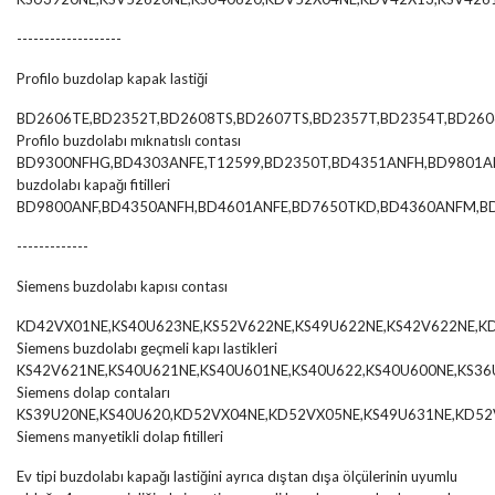
-------------------
Profilo buzdolap kapak lastiği
BD2606TE,BD2352T,BD2608TS,BD2607TS,BD2357T,BD2354T,BD260
Profilo buzdolabı mıknatıslı contası
BD9300NFHG,BD4303ANFE,T12599,BD2350T,BD4351ANFH,BD9801AN
buzdolabı kapağı fitilleri
BD9800ANF,BD4350ANFH,BD4601ANFE,BD7650TKD,BD4360ANFM,BD
-------------
Siemens buzdolabı kapısı contası
KD42VX01NE,KS40U623NE,KS52V622NE,KS49U622NE,KS42V622NE,K
Siemens buzdolabı geçmeli kapı lastikleri
KS42V621NE,KS40U621NE,KS40U601NE,KS40U622,KS40U600NE,KS36
Siemens dolap contaları
KS39U20NE,KS40U620,KD52VX04NE,KD52VX05NE,KS49U631NE,KD5
Siemens manyetikli dolap fitilleri
Ev tipi buzdolabı kapağı lastiğini ayrıca dıştan dışa ölçülerinin uyumlu