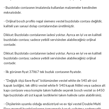
- Buzdolabı contasının imalatında kullanılan malzemeler kendinden
mıknatıslıdır.
- Orijinal bosch profilo regal siemens vestel buzdolabı contası değildir,
kaliteli yan sanayi dolap contalarından üretilmiştir.
Dikkat: Buzdolabı contalarının iadesi yoktur. Ayrıca en iyi ve en kaliteli
buzdolabı contası; sadece yetkili servisinden alabileceğiniz orijinal
contadır.
Dikkat: Buzdolabı contalarının iadesi yoktur. Ayrıca en iyi ve en kaliteli
buzdolabı contası; sadece yetkili servisinden alabileceğiniz orijinal
contadır.
- İlk görünen fiyat 37X67 tek buzluk contasının fiyatıdır.
- "Değişik ölçü ilave fiyat" bölümünden vestel white de 540 alt-üst
kapak lastiğini, tek difriz vestel white fr 540 kapak fitilini veya sadece alt
kapı contasını veya komple takım halinde seçerek bosch vestel sx 6450
hge buzdolabı alt üst kapak lastiklerini takım halinde satın alabilirsiniz.
- Ölçülerinin uyumlu olduğu endüstriyel ve ev tipi vestel Double Multi
Flow geçmeli buzdolaplarının tamamında kapak soğutma sızdırmazlık