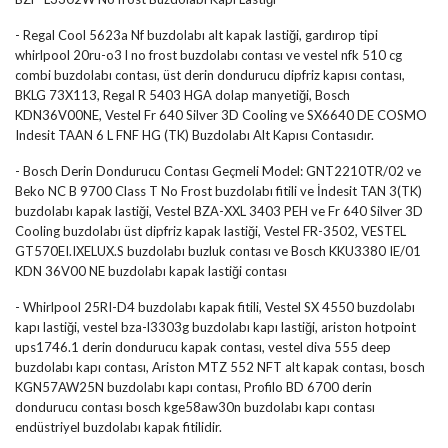
- Regal Cool 5623a Nf buzdolabı alt kapak lastiği, gardırop tipi
whirlpool 20ru-o3 l no frost buzdolabı contası ve vestel nfk 510 cg
combi buzdolabı contası, üst derin dondurucu dipfriz kapısı contası,
BKLG 73X113, Regal R 5403 HGA dolap manyetiği, Bosch
KDN36V00NE, Vestel Fr 640 Silver 3D Cooling ve SX6640 DE COSMO
Indesit TAAN 6 L FNF HG (TK) Buzdolabı Alt Kapısı Contasıdır.
- Bosch Derin Dondurucu Contası Geçmeli Model: GNT2210TR/02 ve
Beko NC B 9700 Class T No Frost buzdolabı fitili ve İndesit TAN 3(TK)
buzdolabı kapak lastiği, Vestel BZA-XXL 3403 PEH ve Fr 640 Silver 3D
Cooling buzdolabı üst dipfriz kapak lastiği, Vestel FR-3502, VESTEL
GT570EI.IXELUX.S buzdolabı buzluk contası ve Bosch KKU3380 IE/01
KDN 36V00 NE buzdolabı kapak lastiği contası
- Whirlpool 25RI-D4 buzdolabı kapak fitili, Vestel SX 4550 buzdolabı
kapı lastiği, vestel bza-l3303g buzdolabı kapı lastiği, ariston hotpoint
ups1746.1 derin dondurucu kapak contası, vestel diva 555 deep
buzdolabı kapı contası, Ariston MTZ 552 NFT alt kapak contası, bosch
KGN57AW25N buzdolabı kapı contası, Profilo BD 6700 derin
dondurucu contası bosch kge58aw30n buzdolabı kapı contası
endüstriyel buzdolabı kapak fitilidir.