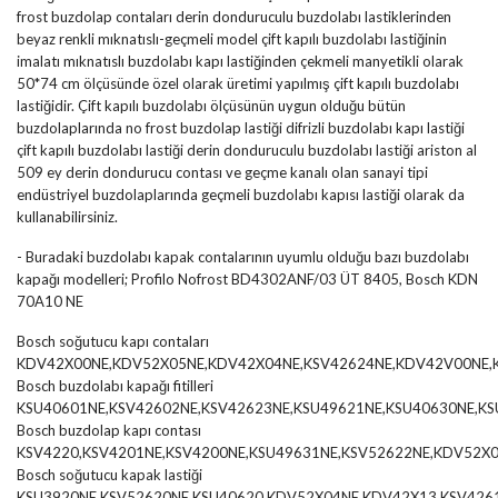
frost buzdolap contaları derin donduruculu buzdolabı lastiklerinden
beyaz renkli mıknatıslı-geçmeli model çift kapılı buzdolabı lastiğinin
imalatı mıknatıslı buzdolabı kapı lastiğinden çekmeli manyetikli olarak
50*74 cm ölçüsünde özel olarak üretimi yapılmış çift kapılı buzdolabı
lastiğidir. Çift kapılı buzdolabı ölçüsünün uygun olduğu bütün
buzdolaplarında no frost buzdolap lastiği difrizli buzdolabı kapı lastiği
çift kapılı buzdolabı lastiği derin donduruculu buzdolabı lastiği ariston al
509 ey derin dondurucu contası ve geçme kanalı olan sanayi tipi
endüstriyel buzdolaplarında geçmeli buzdolabı kapısı lastiği olarak da
kullanabilirsiniz.
- Buradaki buzdolabı kapak contalarının uyumlu olduğu bazı buzdolabı
kapağı modelleri; Profilo Nofrost BD4302ANF/03 ÜT 8405, Bosch KDN
70A10 NE
Bosch soğutucu kapı contaları
KDV42X00NE,KDV52X05NE,KDV42X04NE,KSV42624NE,KDV42V00NE,K
Bosch buzdolabı kapağı fitilleri
KSU40601NE,KSV42602NE,KSV42623NE,KSU49621NE,KSU40630NE,KS
Bosch buzdolap kapı contası
KSV4220,KSV4201NE,KSV4200NE,KSU49631NE,KSV52622NE,KDV52X0
Bosch soğutucu kapak lastiği
KSU3920NE,KSV52620NE,KSU40620,KDV52X04NE,KDV42X13,KSV426