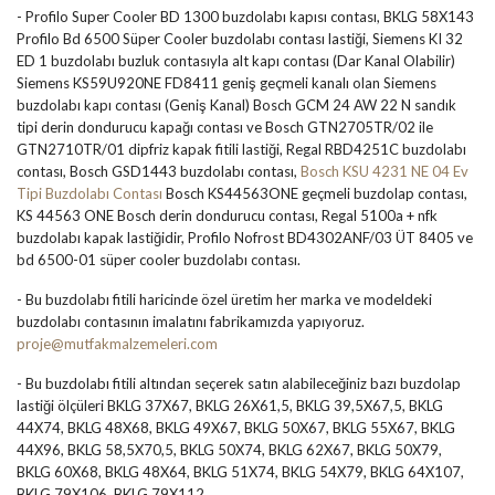
- Profilo Super Cooler BD 1300 buzdolabı kapısı contası, BKLG 58X143
Profilo Bd 6500 Süper Cooler buzdolabı contası lastiği, Siemens KI 32
ED 1 buzdolabı buzluk contasıyla alt kapı contası (Dar Kanal Olabilir)
Siemens KS59U920NE FD8411 geniş geçmeli kanalı olan Siemens
buzdolabı kapı contası (Geniş Kanal) Bosch GCM 24 AW 22 N sandık
tipi derin dondurucu kapağı contası ve Bosch GTN2705TR/02 ile
GTN2710TR/01 dipfriz kapak fitili lastiği, Regal RBD4251C buzdolabı
contası, Bosch GSD1443 buzdolabı contası,
Bosch KSU 4231 NE 04 Ev
Tipi Buzdolabı Contası
Bosch KS44563ONE geçmeli buzdolap contası,
KS 44563 ONE Bosch derin dondurucu contası, Regal 5100a + nfk
buzdolabı kapak lastiğidir, Profilo Nofrost BD4302ANF/03 ÜT 8405 ve
bd 6500-01 süper cooler buzdolabı contası.
- Bu buzdolabı fitili haricinde özel üretim her marka ve modeldeki
buzdolabı contasının imalatını fabrikamızda yapıyoruz.
proje@mutfakmalzemeleri.com
- Bu buzdolabı fitili altından seçerek satın alabileceğiniz bazı buzdolap
lastiği ölçüleri BKLG 37X67, BKLG 26X61,5, BKLG 39,5X67,5, BKLG
44X74, BKLG 48X68, BKLG 49X67, BKLG 50X67, BKLG 55X67, BKLG
44X96, BKLG 58,5X70,5, BKLG 50X74, BKLG 62X67, BKLG 50X79,
BKLG 60X68, BKLG 48X64, BKLG 51X74, BKLG 54X79, BKLG 64X107,
BKLG 79X106, BKLG 79X112