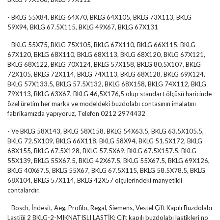
- BKLG 55X84, BKLG 64X70, BKLG 64X105, BKLG 73X113, BKLG
59X94, BKLG 67.5X115, BKLG 49X67, BKLG 67X131
- BKLG 55X75, BKLG 75X105, BKLG 67X110, BKLG 66X115, BKLG
67X120, BKLG 68X110, BKLG 68X113, BKLG 68X120, BKLG 67X121,
BKLG 68X122, BKLG 70X124, BKLG 57X158, BKLG 80,5X107, BKLG
72X105, BKLG 72X114, BKLG 74X113, BKLG 68X128, BKLG 69X124,
BKLG 57X133.5, BKLG 57.5X132, BKLG 68X158, BKLG 74X112, BKLG
79X113, BKLG 63X67, BKLG 46,5X176,5 olup standart ölçüsü haricinde
özel üretim her marka ve modeldeki buzdolabı contasının imalatını
fabrikamızda yapıyoruz, Telefon 0212 2974432
- Ve BKLG 58X143, BKLG 58X158, BKLG 54X63.5, BKLG 63.5X105.5,
BKLG 72.5X109, BKLG 66X118, BKLG 58X94, BKLG 51.5X172, BKLG
68X155, BKLG 67.5X128, BKLG 57.5X69, BKLG 67.5X157.5, BKLG
55X139, BKLG 55X67.5, BKLG 42X67.5, BKLG 55X67.5, BKLG 69X126,
BKLG 40X67.5, BKLG 55X67, BKLG 67.5X115, BKLG 58.5X78.5, BKLG
68X104, BKLG 57X114, BKLG 42X57 ölçülerindeki manyetikli
contalardır.
- Bosch, İndesit, Aeg, Profilo, Regal, Siemens, Vestel Çift Kapılı Buzdolabı
Lastiği 2 BKLG-2-MIKNATISLI LASTİK: Çift kapılı buzdolabı lastikleri no