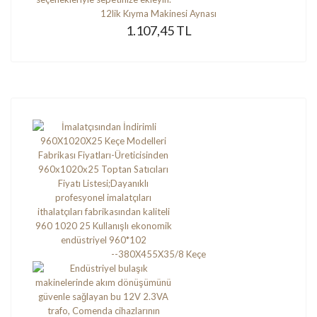
12lik Kıyma Makinesi Aynası
1.107,45 TL
--380X455X35/8 Keçe