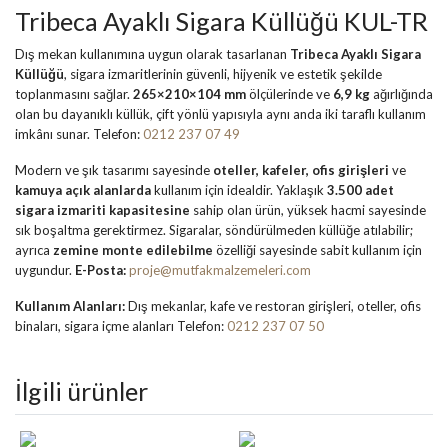
Tribeca Ayaklı Sigara Küllüğü KUL-TR
Dış mekan kullanımına uygun olarak tasarlanan
Tribeca Ayaklı Sigara
Küllüğü
, sigara izmaritlerinin güvenli, hijyenik ve estetik şekilde
toplanmasını sağlar.
265×210×104 mm
ölçülerinde ve
6,9 kg
ağırlığında
olan bu dayanıklı küllük, çift yönlü yapısıyla aynı anda iki taraflı kullanım
imkânı sunar. Telefon:
0212 237 07 49
Modern ve şık tasarımı sayesinde
oteller, kafeler, ofis girişleri
ve
kamuya açık alanlarda
kullanım için idealdir. Yaklaşık
3.500 adet
sigara izmariti kapasitesine
sahip olan ürün, yüksek hacmi sayesinde
sık boşaltma gerektirmez. Sigaralar, söndürülmeden küllüğe atılabilir;
ayrıca
zemine monte edilebilme
özelliği sayesinde sabit kullanım için
uygundur.
E-Posta:
proje@mutfakmalzemeleri.com
Kullanım Alanları:
Dış mekanlar, kafe ve restoran girişleri, oteller, ofis
binaları, sigara içme alanları Telefon:
0212 237 07 50
İlgili ürünler