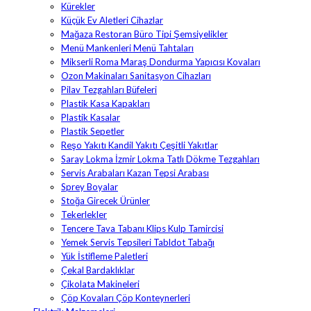
Kürekler
Küçük Ev Aletleri Cihazlar
Mağaza Restoran Büro Tipi Şemsiyelikler
Menü Mankenleri Menü Tahtaları
Mikserli Roma Maraş Dondurma Yapıcısı Kovaları
Ozon Makinaları Sanitasyon Cihazları
Pilav Tezgahları Büfeleri
Plastik Kasa Kapakları
Plastik Kasalar
Plastik Sepetler
Reşo Yakıtı Kandil Yakıtı Çeşitli Yakıtlar
Saray Lokma İzmir Lokma Tatlı Dökme Tezgahları
Servis Arabaları Kazan Tepsi Arabası
Sprey Boyalar
Stoğa Girecek Ürünler
Tekerlekler
Tencere Tava Tabanı Klips Kulp Tamircisi
Yemek Servis Tepsileri Tabldot Tabağı
Yük İstifleme Paletleri
Çekal Bardaklıklar
Çikolata Makineleri
Çöp Kovaları Çöp Konteynerleri