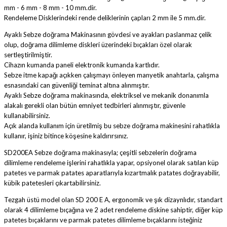
mm - 6 mm - 8 mm - 10 mm.dir.
Rendeleme Disklerindeki rende deliklerinin çapları 2 mm ile 5 mm.dir.
Ayaklı Sebze doğrama Makinasının gövdesi ve ayakları paslanmaz çelik
olup, doğrama dilimleme diskleri üzerindeki bıçakları özel olarak
sertleştirilmiştir.
Cihazın kumanda paneli elektronik kumanda kartlıdır.
Sebze itme kapağı açıkken çalışmayı önleyen manyetik anahtarla, çalışma
esnasındaki can güvenliği teminat altına alınmıştır.
Ayaklı Sebze doğrama makinasında, elektriksel ve mekanik donanımla
alakalı gerekli olan bütün emniyet tedbirleri alınmıştır, güvenle
kullanabilirsiniz.
Açık alanda kullanım için üretilmiş bu sebze doğrama makinesini rahatlıkla
kullanır, işiniz bitince köşesine kaldırırsınız.
SD200EA Sebze doğrama makinasıyla; çeşitli sebzelerin doğrama
dilimleme rendeleme işlerini rahatlıkla yapar, opsiyonel olarak satılan küp
patetes ve parmak patates aparatlarıyla kızartmalık patates doğrayabilir,
kübik patetesleri çıkartabilirsiniz.
Tezgah üstü model olan SD 200 E A, ergonomik ve şık dizaynlıdır, standart
olarak 4 dilimleme bıçağına ve 2 adet rendeleme diskine sahiptir, diğer küp
patetes bıçaklarını ve parmak patetes dilimleme bıçaklarını isteğiniz