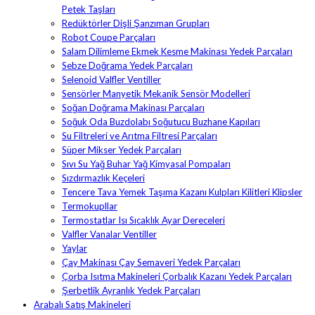
Petek Taşları
Redüktörler Dişli Şanzıman Grupları
Robot Coupe Parçaları
Salam Dilimleme Ekmek Kesme Makinası Yedek Parçaları
Sebze Doğrama Yedek Parçaları
Selenoid Valfler Ventiller
Sensörler Manyetik Mekanik Sensör Modelleri
Soğan Doğrama Makinası Parçaları
Soğuk Oda Buzdolabı Soğutucu Buzhane Kapıları
Su Filtreleri ve Arıtma Filtresi Parçaları
Süper Mikser Yedek Parçaları
Sıvı Su Yağ Buhar Yağ Kimyasal Pompaları
Sızdırmazlık Keçeleri
Tencere Tava Yemek Taşıma Kazanı Kulpları Kilitleri Klipsler
Termokupllar
Termostatlar Isı Sıcaklık Ayar Dereceleri
Valfler Vanalar Ventiller
Yaylar
Çay Makinası Çay Semaveri Yedek Parçaları
Çorba Isıtma Makineleri Çorbalık Kazanı Yedek Parçaları
Şerbetlik Ayranlık Yedek Parçaları
Arabalı Satış Makineleri