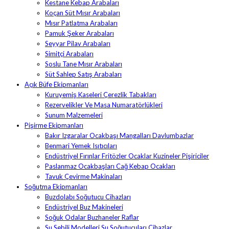
Kestane Kebap Arabaları
Koçan Süt Mısır Arabaları
Mısır Patlatma Arabaları
Pamuk Şeker Arabaları
Seyyar Pilav Arabaları
Simitçi Arabaları
Soslu Tane Mısır Arabaları
Süt Sahlep Satış Arabaları
Açık Büfe Ekipmanları
Kuruyemiş Kaseleri Çerezlik Tabakları
Rezervelikler Ve Masa Numaratörlükleri
Sunum Malzemeleri
Pişirme Ekipmanları
Bakır Izgaralar Ocakbaşı Mangalları Davlumbazlar
Benmari Yemek Isıtıcıları
Endüstriyel Fırınlar Fritözler Ocaklar Kuzineler Pişiriciler
Paslanmaz Ocakbaşları Cağ Kebap Ocakları
Tavuk Çevirme Makinaları
Soğutma Ekipmanları
Buzdolabı Soğutucu Cihazları
Endüstriyel Buz Makineleri
Soğuk Odalar Buzhaneler Raflar
Su Sebili Modelleri Su Soğutucuları Cihazlar