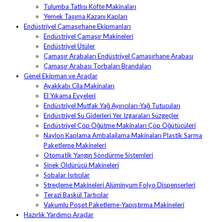
Tulumba Tatlısı Köfte Makinaları
Yemek Taşıma Kazanı Kapları
Endüstriyel Çamaşırhane Ekipmanları
Endüstriyel Çamaşır Makineleri
Endüstriyel Ütüler
Çamaşır Arabaları Endüstriyel Çamaşırhane Arabası
Çamaşır Arabası Torbaları Brandaları
Genel Ekipman ve Araçlar
Ayakkabı Cila Makinaları
El Yıkama Evyeleri
Endüstriyel Mutfak Yağ Ayırıcıları-Yağ Tutucuları
Endüstriyel Su Giderleri Yer Izgaraları Süzgeçler
Endüstriyel Çöp Öğütme Makinaları Çöp Öğütücüleri
Naylon Kaplama Ambalajlama Makinaları Plastik Sarma
Paketleme Makineleri
Otomatik Yangın Söndürme Sistemleri
Sinek Öldürücü Makineleri
Sobalar Isıtıcılar
Streçleme Makineleri Alüminyum Folyo Dispenserleri
Terazi Baskül Tartıcılar
Vakumlu Poşet Paketleme-Yapıştırma Makineleri
Hazırlık Yardımcı Araçlar