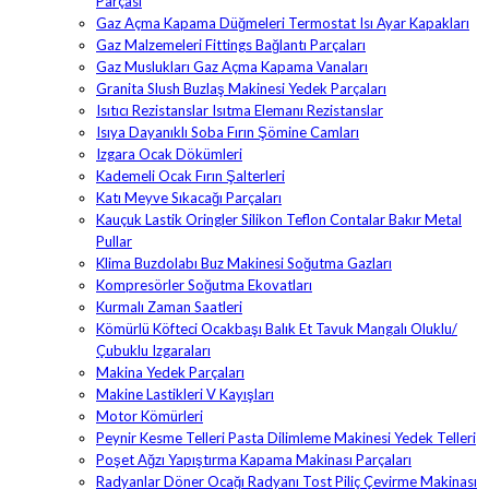
Parçası
Gaz Açma Kapama Düğmeleri Termostat Isı Ayar Kapakları
Gaz Malzemeleri Fittings Bağlantı Parçaları
Gaz Muslukları Gaz Açma Kapama Vanaları
Granita Slush Buzlaş Makinesi Yedek Parçaları
Isıtıcı Rezistanslar Isıtma Elemanı Rezistanslar
Isıya Dayanıklı Soba Fırın Şömine Camları
Izgara Ocak Dökümleri
Kademeli Ocak Fırın Şalterleri
Katı Meyve Sıkacağı Parçaları
Kauçuk Lastik Oringler Silikon Teflon Contalar Bakır Metal
Pullar
Klima Buzdolabı Buz Makinesi Soğutma Gazları
Kompresörler Soğutma Ekovatları
Kurmalı Zaman Saatleri
Kömürlü Köfteci Ocakbaşı Balık Et Tavuk Mangalı Oluklu/
Çubuklu Izgaraları
Makina Yedek Parçaları
Makine Lastikleri V Kayışları
Motor Kömürleri
Peynir Kesme Telleri Pasta Dilimleme Makinesi Yedek Telleri
Poşet Ağzı Yapıştırma Kapama Makinası Parçaları
Radyanlar Döner Ocağı Radyanı Tost Piliç Çevirme Makinası