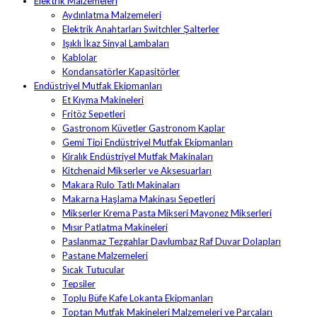
Elektrik Malzemeleri
Aydınlatma Malzemeleri
Elektrik Anahtarları Switchler Şalterler
Işıklı İkaz Sinyal Lambaları
Kablolar
Kondansatörler Kapasitörler
Endüstriyel Mutfak Ekipmanları
Et Kıyma Makineleri
Fritöz Sepetleri
Gastronom Küvetler Gastronom Kaplar
Gemi Tipi Endüstriyel Mutfak Ekipmanları
Kiralık Endüstriyel Mutfak Makinaları
Kitchenaid Mikserler ve Aksesuarları
Makara Rulo Tatlı Makinaları
Makarna Haşlama Makinası Sepetleri
Mikserler Krema Pasta Mikseri Mayonez Mikserleri
Mısır Patlatma Makineleri
Paslanmaz Tezgahlar Davlumbaz Raf Duvar Dolapları
Pastane Malzemeleri
Sıcak Tutucular
Tepsiler
Toplu Büfe Kafe Lokanta Ekipmanları
Toptan Mutfak Makineleri Malzemeleri ve Parçaları