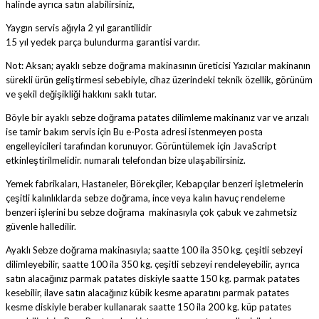
halinde ayrıca satın alabilirsiniz,
Yaygın servis ağıyla 2 yıl garantilidir
15 yıl yedek parça bulundurma garantisi vardır.
Not: Aksan; ayaklı sebze doğrama makinasının üreticisi Yazıcılar makinanın
sürekli ürün geliştirmesi sebebiyle, cihaz üzerindeki teknik özellik, görünüm
ve şekil değişikliği hakkını saklı tutar.
Böyle bir ayaklı sebze doğrama patates dilimleme makinanız var ve arızalı
ise tamir bakım servis için
Bu e-Posta adresi istenmeyen posta
engelleyicileri tarafından korunuyor. Görüntülemek için JavaScript
etkinleştirilmelidir.
numaralı telefondan bize ulaşabilirsiniz.
Yemek fabrikaları, Hastaneler, Börekçiler, Kebapçılar benzeri işletmelerin
çeşitli kalınlıklarda sebze doğrama, ince veya kalın havuç rendeleme
benzeri işlerini bu sebze doğrama makinasıyla çok çabuk ve zahmetsiz
güvenle halledilir.
Ayaklı Sebze doğrama makinasıyla; saatte 100 ila 350 kg. çeşitli sebzeyi
dilimleyebilir, saatte 100 ila 350 kg. çeşitli sebzeyi rendeleyebilir, ayrıca
satın alacağınız parmak patates diskiyle saatte 150 kg. parmak patates
kesebilir, ilave satın alacağınız kübik kesme aparatını parmak patates
kesme diskiyle beraber kullanarak saatte 150 ila 200 kg. küp patates