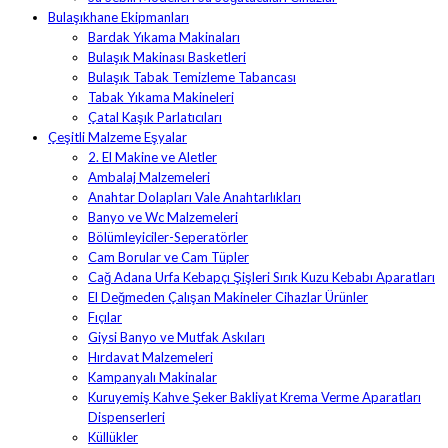
Bulaşıkhane Ekipmanları
Bardak Yıkama Makinaları
Bulaşık Makinası Basketleri
Bulaşık Tabak Temizleme Tabancası
Tabak Yıkama Makineleri
Çatal Kaşık Parlatıcıları
Çeşitli Malzeme Eşyalar
2. El Makine ve Aletler
Ambalaj Malzemeleri
Anahtar Dolapları Vale Anahtarlıkları
Banyo ve Wc Malzemeleri
Bölümleyiciler-Seperatörler
Cam Borular ve Cam Tüpler
Cağ Adana Urfa Kebapçı Şişleri Sırık Kuzu Kebabı Aparatları
El Değmeden Çalışan Makineler Cihazlar Ürünler
Fıçılar
Giysi Banyo ve Mutfak Askıları
Hırdavat Malzemeleri
Kampanyalı Makinalar
Kuruyemiş Kahve Şeker Bakliyat Krema Verme Aparatları
Dispenserleri
Küllükler