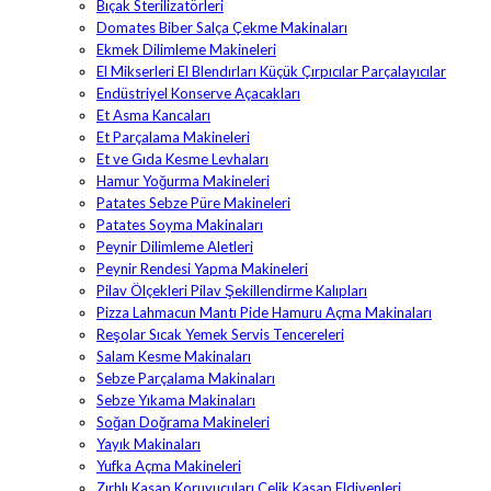
Bıçak Sterilizatörleri
Domates Biber Salça Çekme Makinaları
Ekmek Dilimleme Makineleri
El Mikserleri El Blendırları Küçük Çırpıcılar Parçalayıcılar
Endüstriyel Konserve Açacakları
Et Asma Kancaları
Et Parçalama Makineleri
Et ve Gıda Kesme Levhaları
Hamur Yoğurma Makineleri
Patates Sebze Püre Makineleri
Patates Soyma Makinaları
Peynir Dilimleme Aletleri
Peynir Rendesi Yapma Makineleri
Pilav Ölçekleri Pilav Şekillendirme Kalıpları
Pizza Lahmacun Mantı Pide Hamuru Açma Makinaları
Reşolar Sıcak Yemek Servis Tencereleri
Salam Kesme Makinaları
Sebze Parçalama Makinaları
Sebze Yıkama Makinaları
Soğan Doğrama Makineleri
Yayık Makinaları
Yufka Açma Makineleri
Zırhlı Kasap Koruyucuları Çelik Kasap Eldivenleri