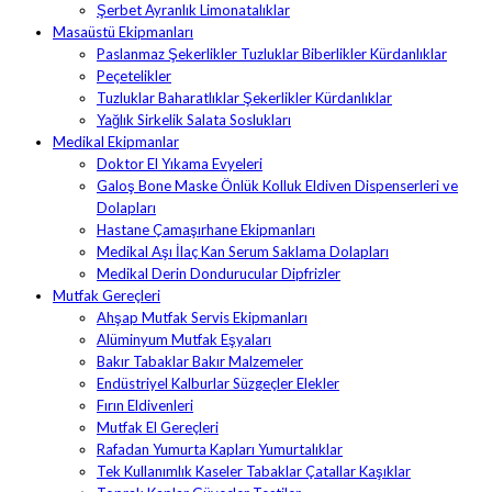
Şerbet Ayranlık Limonatalıklar
Masaüstü Ekipmanları
Paslanmaz Şekerlikler Tuzluklar Biberlikler Kürdanlıklar
Peçetelikler
Tuzluklar Baharatlıklar Şekerlikler Kürdanlıklar
Yağlık Sirkelik Salata Soslukları
Medikal Ekipmanlar
Doktor El Yıkama Evyeleri
Galoş Bone Maske Önlük Kolluk Eldiven Dispenserleri ve
Dolapları
Hastane Çamaşırhane Ekipmanları
Medikal Aşı İlaç Kan Serum Saklama Dolapları
Medikal Derin Dondurucular Dipfrizler
Mutfak Gereçleri
Ahşap Mutfak Servis Ekipmanları
Alüminyum Mutfak Eşyaları
Bakır Tabaklar Bakır Malzemeler
Endüstriyel Kalburlar Süzgeçler Elekler
Fırın Eldivenleri
Mutfak El Gereçleri
Rafadan Yumurta Kapları Yumurtalıklar
Tek Kullanımlık Kaseler Tabaklar Çatallar Kaşıklar