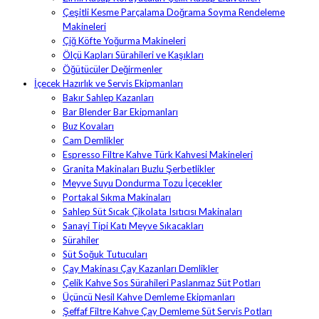
Çeşitli Kesme Parçalama Doğrama Soyma Rendeleme
Makineleri
Çiğ Köfte Yoğurma Makineleri
Ölçü Kapları Sürahileri ve Kaşıkları
Öğütücüler Değirmenler
İçecek Hazırlık ve Servis Ekipmanları
Bakır Sahlep Kazanları
Bar Blender Bar Ekipmanları
Buz Kovaları
Cam Demlikler
Espresso Filtre Kahve Türk Kahvesi Makineleri
Granita Makinaları Buzlu Şerbetlikler
Meyve Suyu Dondurma Tozu İçecekler
Portakal Sıkma Makinaları
Sahlep Süt Sıcak Çikolata Isıtıcısı Makinaları
Sanayi Tipi Katı Meyve Sıkacakları
Sürahiler
Süt Soğuk Tutucuları
Çay Makinası Çay Kazanları Demlikler
Çelik Kahve Sos Sürahileri Paslanmaz Süt Potları
Üçüncü Nesil Kahve Demleme Ekipmanları
Şeffaf Filtre Kahve Çay Demleme Süt Servis Potları