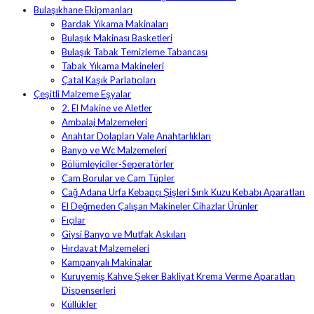
Bulaşıkhane Ekipmanları
Bardak Yıkama Makinaları
Bulaşık Makinası Basketleri
Bulaşık Tabak Temizleme Tabancası
Tabak Yıkama Makineleri
Çatal Kaşık Parlatıcıları
Çeşitli Malzeme Eşyalar
2. El Makine ve Aletler
Ambalaj Malzemeleri
Anahtar Dolapları Vale Anahtarlıkları
Banyo ve Wc Malzemeleri
Bölümleyiciler-Seperatörler
Cam Borular ve Cam Tüpler
Cağ Adana Urfa Kebapçı Şişleri Sırık Kuzu Kebabı Aparatları
El Değmeden Çalışan Makineler Cihazlar Ürünler
Fıçılar
Giysi Banyo ve Mutfak Askıları
Hırdavat Malzemeleri
Kampanyalı Makinalar
Kuruyemiş Kahve Şeker Bakliyat Krema Verme Aparatları
Dispenserleri
Küllükler