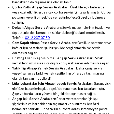
bardakların da taşınmasına olanak tanır.
Çorba Potlu Ahşap Servis Arabaları:
Özellikle açık büfelerde
veya özel etkinliklerde sıcak çorba servisi için tasarlanmıştır. Çorba
potunun güvenli bir şekilde yerleştirilebileceği özel bir bölmeye
sahiptir.
Dolaplı Ahşap Servis Arabaları:
Servis malzemelerinin tozdan ve
dış etkenlerden korunarak saklanabileceği dolaplı modelllerdir.
Telefon:
0212 237 07 50
Cam Kapılı Ahşap Pasta Servis Arabaları:
Özellikle pastaneler ve
kafeler için pastaların şık bir şekilde sergilenmesini ve servis
edilmesini sağlar.
Chafing Dish (Reşo) Bölmeli Ahşap Servis Arabaları:
Sıcak
yemeklerin uzun süre sıcaklığını koruyarak servis edilmesini sağlar.
Yatık Tip Ahşap Yemek Servis Arabaları:
Daha geniş servis
yüzeyi sunan ve farklı yemek çeşitlerinin bir arada taşınmasına
olanak tanıyan modellerdir.
Lüks Lokantalar İçin Ahşap İçecek Servis Arabaları:
Şarap, viski
gibi özel içeceklerin şık bir şekilde sunulması için tasarlanmıştır.
Şişe ve bardakların güvenli bir şekilde taşınmasını sağlar.
Ahşap İçki Servis Arabaları:
Barlar ve restoranlar için içki
şişelerinin ve bardaklarının taşınması ve sunulması için özel
bölmelere sahiptir.
E-posta:
Bu e-Posta adresi istenmeyen posta
engelleyicileri tarafından korunuyor. Görüntülemek için JavaScript