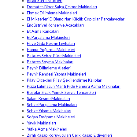
Bıçak Sterilizatörleri
Domates Biber Salça Çekme Makinaları
Ekmek Dilimleme Makineleri
El Mikserleri El Blendırları Küçük Çırpıcılar Parçalayıcılar
Endüstriyel Konserve Açacakları
Et Asma Kancaları
Et Parçalama Makineleri
Et ve Gıda Kesme Levhaları
Hamur Yoğurma Makineleri
Patates Sebze Püre Makineleri
Patates Soyma Makinaları
Peynir Dilimleme Aletleri
Peynir Rendesi Yapma Makineleri
Pilav Ölçekleri Pilav Şekillendirme Kalıpları
Pizza Lahmacun Mantı Pide Hamuru Açma Makinaları
Reşolar Sıcak Yemek Servis Tencereleri
Salam Kesme Makinaları
Sebze Parçalama Makinaları
Sebze Yıkama Makinaları
Soğan Doğrama Makineleri
Yayık Makinaları
Yufka Açma Makineleri
Zırhlı Kasap Koruyucuları Çelik Kasap Eldivenleri