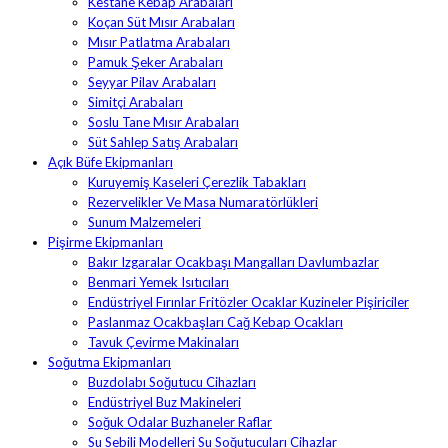
Kestane Kebap Arabaları
Koçan Süt Mısır Arabaları
Mısır Patlatma Arabaları
Pamuk Şeker Arabaları
Seyyar Pilav Arabaları
Simitçi Arabaları
Soslu Tane Mısır Arabaları
Süt Sahlep Satış Arabaları
Açık Büfe Ekipmanları
Kuruyemiş Kaseleri Çerezlik Tabakları
Rezervelikler Ve Masa Numaratörlükleri
Sunum Malzemeleri
Pişirme Ekipmanları
Bakır Izgaralar Ocakbaşı Mangalları Davlumbazlar
Benmari Yemek Isıtıcıları
Endüstriyel Fırınlar Fritözler Ocaklar Kuzineler Pişiriciler
Paslanmaz Ocakbaşları Cağ Kebap Ocakları
Tavuk Çevirme Makinaları
Soğutma Ekipmanları
Buzdolabı Soğutucu Cihazları
Endüstriyel Buz Makineleri
Soğuk Odalar Buzhaneler Raflar
Su Sebili Modelleri Su Soğutucuları Cihazlar