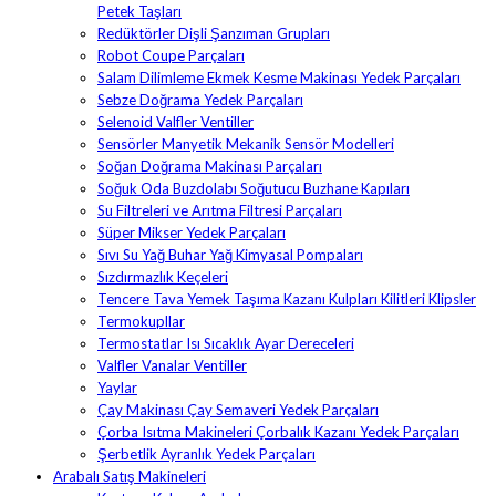
Petek Taşları
Redüktörler Dişli Şanzıman Grupları
Robot Coupe Parçaları
Salam Dilimleme Ekmek Kesme Makinası Yedek Parçaları
Sebze Doğrama Yedek Parçaları
Selenoid Valfler Ventiller
Sensörler Manyetik Mekanik Sensör Modelleri
Soğan Doğrama Makinası Parçaları
Soğuk Oda Buzdolabı Soğutucu Buzhane Kapıları
Su Filtreleri ve Arıtma Filtresi Parçaları
Süper Mikser Yedek Parçaları
Sıvı Su Yağ Buhar Yağ Kimyasal Pompaları
Sızdırmazlık Keçeleri
Tencere Tava Yemek Taşıma Kazanı Kulpları Kilitleri Klipsler
Termokupllar
Termostatlar Isı Sıcaklık Ayar Dereceleri
Valfler Vanalar Ventiller
Yaylar
Çay Makinası Çay Semaveri Yedek Parçaları
Çorba Isıtma Makineleri Çorbalık Kazanı Yedek Parçaları
Şerbetlik Ayranlık Yedek Parçaları
Arabalı Satış Makineleri