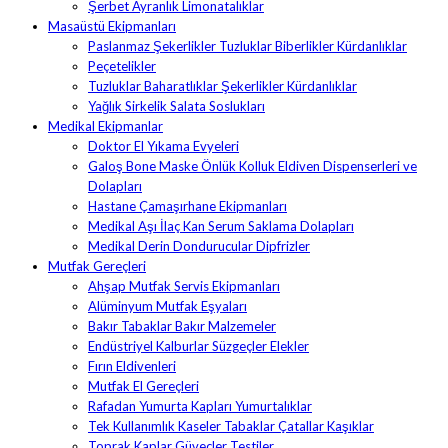
Şerbet Ayranlık Limonatalıklar
Masaüstü Ekipmanları
Paslanmaz Şekerlikler Tuzluklar Biberlikler Kürdanlıklar
Peçetelikler
Tuzluklar Baharatlıklar Şekerlikler Kürdanlıklar
Yağlık Sirkelik Salata Soslukları
Medikal Ekipmanlar
Doktor El Yıkama Evyeleri
Galoş Bone Maske Önlük Kolluk Eldiven Dispenserleri ve
Dolapları
Hastane Çamaşırhane Ekipmanları
Medikal Aşı İlaç Kan Serum Saklama Dolapları
Medikal Derin Dondurucular Dipfrizler
Mutfak Gereçleri
Ahşap Mutfak Servis Ekipmanları
Alüminyum Mutfak Eşyaları
Bakır Tabaklar Bakır Malzemeler
Endüstriyel Kalburlar Süzgeçler Elekler
Fırın Eldivenleri
Mutfak El Gereçleri
Rafadan Yumurta Kapları Yumurtalıklar
Tek Kullanımlık Kaseler Tabaklar Çatallar Kaşıklar
Toprak Kaplar Güveçler Testiler