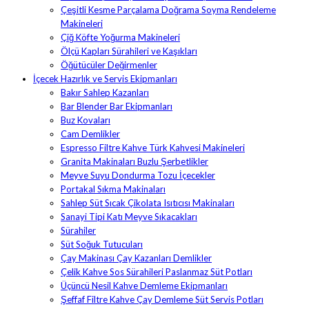
Çeşitli Kesme Parçalama Doğrama Soyma Rendeleme
Makineleri
Çiğ Köfte Yoğurma Makineleri
Ölçü Kapları Sürahileri ve Kaşıkları
Öğütücüler Değirmenler
İçecek Hazırlık ve Servis Ekipmanları
Bakır Sahlep Kazanları
Bar Blender Bar Ekipmanları
Buz Kovaları
Cam Demlikler
Espresso Filtre Kahve Türk Kahvesi Makineleri
Granita Makinaları Buzlu Şerbetlikler
Meyve Suyu Dondurma Tozu İçecekler
Portakal Sıkma Makinaları
Sahlep Süt Sıcak Çikolata Isıtıcısı Makinaları
Sanayi Tipi Katı Meyve Sıkacakları
Sürahiler
Süt Soğuk Tutucuları
Çay Makinası Çay Kazanları Demlikler
Çelik Kahve Sos Sürahileri Paslanmaz Süt Potları
Üçüncü Nesil Kahve Demleme Ekipmanları
Şeffaf Filtre Kahve Çay Demleme Süt Servis Potları