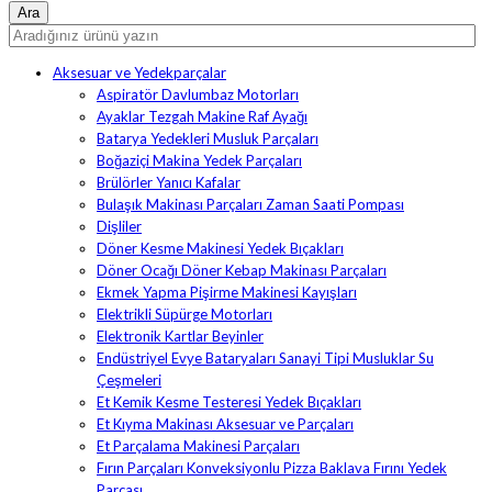
Aksesuar ve Yedekparçalar
Aspiratör Davlumbaz Motorları
Ayaklar Tezgah Makine Raf Ayağı
Batarya Yedekleri Musluk Parçaları
Boğaziçi Makina Yedek Parçaları
Brülörler Yanıcı Kafalar
Bulaşık Makinası Parçaları Zaman Saati Pompası
Dişliler
Döner Kesme Makinesi Yedek Bıçakları
Döner Ocağı Döner Kebap Makinası Parçaları
Ekmek Yapma Pişirme Makinesi Kayışları
Elektrikli Süpürge Motorları
Elektronik Kartlar Beyinler
Endüstriyel Evye Bataryaları Sanayi Tipi Musluklar Su
Çeşmeleri
Et Kemik Kesme Testeresi Yedek Bıçakları
Et Kıyma Makinası Aksesuar ve Parçaları
Et Parçalama Makinesi Parçaları
Fırın Parçaları Konveksiyonlu Pizza Baklava Fırını Yedek
Parçası