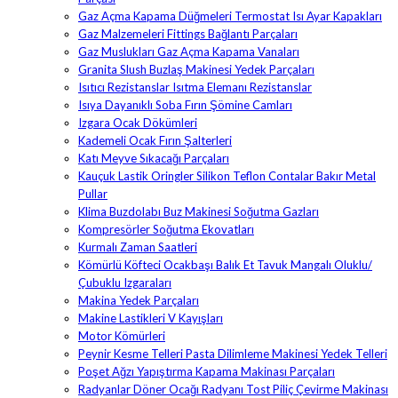
Gaz Açma Kapama Düğmeleri Termostat Isı Ayar Kapakları
Gaz Malzemeleri Fittings Bağlantı Parçaları
Gaz Muslukları Gaz Açma Kapama Vanaları
Granita Slush Buzlaş Makinesi Yedek Parçaları
Isıtıcı Rezistanslar Isıtma Elemanı Rezistanslar
Isıya Dayanıklı Soba Fırın Şömine Camları
Izgara Ocak Dökümleri
Kademeli Ocak Fırın Şalterleri
Katı Meyve Sıkacağı Parçaları
Kauçuk Lastik Oringler Silikon Teflon Contalar Bakır Metal
Pullar
Klima Buzdolabı Buz Makinesi Soğutma Gazları
Kompresörler Soğutma Ekovatları
Kurmalı Zaman Saatleri
Kömürlü Köfteci Ocakbaşı Balık Et Tavuk Mangalı Oluklu/
Çubuklu Izgaraları
Makina Yedek Parçaları
Makine Lastikleri V Kayışları
Motor Kömürleri
Peynir Kesme Telleri Pasta Dilimleme Makinesi Yedek Telleri
Poşet Ağzı Yapıştırma Kapama Makinası Parçaları
Radyanlar Döner Ocağı Radyanı Tost Piliç Çevirme Makinası