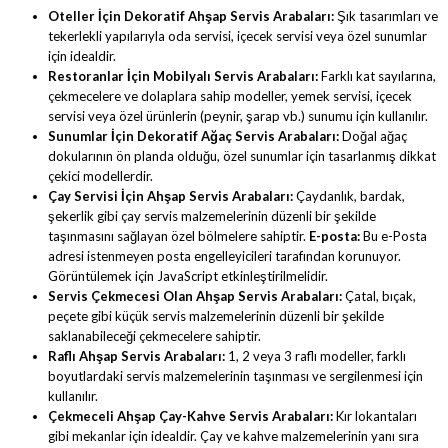
Oteller İçin Dekoratif Ahşap Servis Arabaları:
Şık tasarımları ve
tekerlekli yapılarıyla oda servisi, içecek servisi veya özel sunumlar
için idealdir.
Restoranlar İçin Mobilyalı Servis Arabaları:
Farklı kat sayılarına,
çekmecelere ve dolaplara sahip modeller, yemek servisi, içecek
servisi veya özel ürünlerin (peynir, şarap vb.) sunumu için kullanılır.
Sunumlar İçin Dekoratif Ağaç Servis Arabaları:
Doğal ağaç
dokularının ön planda olduğu, özel sunumlar için tasarlanmış dikkat
çekici modellerdir.
Çay Servisi İçin Ahşap Servis Arabaları:
Çaydanlık, bardak,
şekerlik gibi çay servis malzemelerinin düzenli bir şekilde
taşınmasını sağlayan özel bölmelere sahiptir.
E-posta:
Bu e-Posta
adresi istenmeyen posta engelleyicileri tarafından korunuyor.
Görüntülemek için JavaScript etkinleştirilmelidir.
Servis Çekmecesi Olan Ahşap Servis Arabaları:
Çatal, bıçak,
peçete gibi küçük servis malzemelerinin düzenli bir şekilde
saklanabileceği çekmecelere sahiptir.
Raflı Ahşap Servis Arabaları:
1, 2 veya 3 raflı modeller, farklı
boyutlardaki servis malzemelerinin taşınması ve sergilenmesi için
kullanılır.
Çekmeceli Ahşap Çay-Kahve Servis Arabaları:
Kır lokantaları
gibi mekanlar için idealdir. Çay ve kahve malzemelerinin yanı sıra