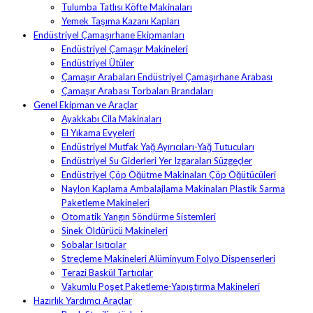
Tulumba Tatlısı Köfte Makinaları
Yemek Taşıma Kazanı Kapları
Endüstriyel Çamaşırhane Ekipmanları
Endüstriyel Çamaşır Makineleri
Endüstriyel Ütüler
Çamaşır Arabaları Endüstriyel Çamaşırhane Arabası
Çamaşır Arabası Torbaları Brandaları
Genel Ekipman ve Araçlar
Ayakkabı Cila Makinaları
El Yıkama Evyeleri
Endüstriyel Mutfak Yağ Ayırıcıları-Yağ Tutucuları
Endüstriyel Su Giderleri Yer Izgaraları Süzgeçler
Endüstriyel Çöp Öğütme Makinaları Çöp Öğütücüleri
Naylon Kaplama Ambalajlama Makinaları Plastik Sarma
Paketleme Makineleri
Otomatik Yangın Söndürme Sistemleri
Sinek Öldürücü Makineleri
Sobalar Isıtıcılar
Streçleme Makineleri Alüminyum Folyo Dispenserleri
Terazi Baskül Tartıcılar
Vakumlu Poşet Paketleme-Yapıştırma Makineleri
Hazırlık Yardımcı Araçlar