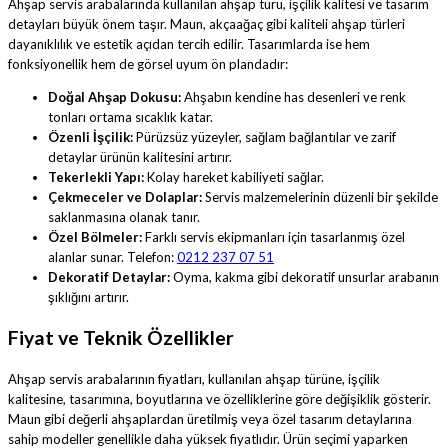
Ahşap servis arabalarında kullanılan ahşap türü, işçilik kalitesi ve tasarım
detayları büyük önem taşır. Maun, akçaağaç gibi kaliteli ahşap türleri
dayanıklılık ve estetik açıdan tercih edilir. Tasarımlarda ise hem
fonksiyonellik hem de görsel uyum ön plandadır:
Doğal Ahşap Dokusu:
Ahşabın kendine has desenleri ve renk
tonları ortama sıcaklık katar.
Özenli İşçilik:
Pürüzsüz yüzeyler, sağlam bağlantılar ve zarif
detaylar ürünün kalitesini artırır.
Tekerlekli Yapı:
Kolay hareket kabiliyeti sağlar.
Çekmeceler ve Dolaplar:
Servis malzemelerinin düzenli bir şekilde
saklanmasına olanak tanır.
Özel Bölmeler:
Farklı servis ekipmanları için tasarlanmış özel
alanlar sunar. Telefon:
0212 237 07 51
Dekoratif Detaylar:
Oyma, kakma gibi dekoratif unsurlar arabanın
şıklığını artırır.
Fiyat ve Teknik Özellikler
Ahşap servis arabalarının fiyatları, kullanılan ahşap türüne, işçilik
kalitesine, tasarımına, boyutlarına ve özelliklerine göre değişiklik gösterir.
Maun gibi değerli ahşaplardan üretilmiş veya özel tasarım detaylarına
sahip modeller genellikle daha yüksek fiyatlıdır. Ürün seçimi yaparken