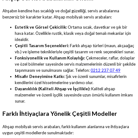
Ahşabın kendine has sıcaklığı ve doğal güzelliği, servis arabalarına
benzersiz bir karakter katar. Ahşap mobilyalı servis arabaları:
Estetik ve Görsel Çekicilik:
Ortama sıcak, davetkar ve şık bir
hava katar. Özellikle rustik, klasik veya doğal temalı mekanlar için
idealdir.
Çeşitli Tasarım Seçenekleri:
Farklı ahşap türleri (maun, akçaağaç
vb.) ve işleme teknikleriyle çeşitli tasarım ve renk seçenekleri sunar.
Fonksiyonellik ve Kullanım Kolaylığı:
Çekmeceler, raflar, dolaplar
ve özel bölmeler sayesinde servis malzemelerinin düzenli bir şekilde
taşınmasını ve sunulmasını sağlar. Telefon:
0212 237 07 49
Misafir Deneyimine Katkı:
Şık ve özenli sunumlar, misafirlerin
kendilerini özel hissetmelerine yardımcı olur.
Dayanıklılık (Kaliteli Ahşap ve İşçilikle):
Kaliteli ahşap
malzemeler ve özenli işçilik sayesinde uzun ömürlü kullanım imkanı
sunar.
Farklı İhtiyaçlara Yönelik Çeşitli Modeller
Ahşap mobilyalı servis arabaları, farklı kullanım alanlarına ve ihtiyaçlara
uygun çeşitli modellerde sunulmaktadır: