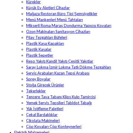
Kürekler
Küçük Ev Aletleri Cihazlar
Mağaza Restoran Büro Tipi Şemsiyelikler
Menü Mankenleri Menü Tahtaları
Mikserli Roma Maraş Dondurma Yapıcısı Kovaları
Ozon Makinaları Sanitasyon Cihazları
Pilav Tezgahları Büfeleri
Plastik Kasa Kapakları
Plastik Kasalar
Plastik Sepetler
Reşo Yakıtı Kandil Yakıtı Çeşitli Yakıtlar
Saray Lokma İzmir Lokma Tatlı Dökme Tezgahları
Servis Arabaları Kazan Tepsi Arabası
Sprey Boyalar
Stoğa Girecek Ürünler
Tekerlekler
Tencere Tava Tabanı Klips Kulp Tamircisi
Yemek Servis Tepsileri Tabldot Tabağı
Yük İstifleme Paletleri
Çekal Bardaklıklar
Çikolata Makineleri
Çöp Kovaları Çöp Konteynerleri
Elektrik Malzemeleri