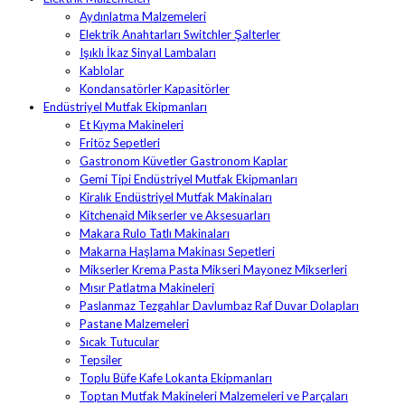
Aydınlatma Malzemeleri
Elektrik Anahtarları Switchler Şalterler
Işıklı İkaz Sinyal Lambaları
Kablolar
Kondansatörler Kapasitörler
Endüstriyel Mutfak Ekipmanları
Et Kıyma Makineleri
Fritöz Sepetleri
Gastronom Küvetler Gastronom Kaplar
Gemi Tipi Endüstriyel Mutfak Ekipmanları
Kiralık Endüstriyel Mutfak Makinaları
Kitchenaid Mikserler ve Aksesuarları
Makara Rulo Tatlı Makinaları
Makarna Haşlama Makinası Sepetleri
Mikserler Krema Pasta Mikseri Mayonez Mikserleri
Mısır Patlatma Makineleri
Paslanmaz Tezgahlar Davlumbaz Raf Duvar Dolapları
Pastane Malzemeleri
Sıcak Tutucular
Tepsiler
Toplu Büfe Kafe Lokanta Ekipmanları
Toptan Mutfak Makineleri Malzemeleri ve Parçaları