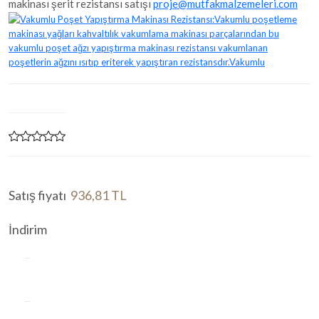
makinası şerit rezistansı satışı
proje@mutfakmalzemeleri.com
Satış fiyatı
936,81 TL
İndirim
Miktar:
Sepete ekle