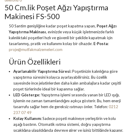
50 Cm.lik Poşet Ağzı Yapıştırma
Makinesi FS-500
50 Santim genişliğine kadar poşet kapatma yapan,
Poşet Ağzı
Yapıştırma Makinası
, evinizde veya küçük işletmenizde farklı
kalınlıktaki poşetleri hızlı ve güvenli bir şekilde kapatmak için
tasarlanmış, pratik ve kullanımı kolay bir cihazdır.
E-Posta:
proje@mutfakmalzemeleri.com
Ürün Özellikleri
Ayarlanabilir Yapıştırma Süresi:
Poşetinizin kalınlığına göre
yapıştırma süresini kolayca ayarlayabilirsiniz. Bu özellik
sayesinde ince jelatinlerden daha kalın ambalajlara kadar çeşitli
poşet türlerinde ideal bir kapanma sağlar.
LED Gösterge:
Yapıştırma işlemi sırasında yanan bir LED ışığı,
işlemin ne zaman tamamlandığını açıkça gösterir. Bu, hem enerji
tasarrufu sağlar hem de gereksiz ısıtmayı önler. Telefon:
0212
237 07 49
Kolay Kullanım:
Sadece poşeti makineye yerleştirin ve kolu
aşağı bastırın. Otomatik ısıtma sistemi, doğru yapıştırma
sıcaklığına ulaşıldığında devreye girer ve işiniz bittiğinde kapanır.