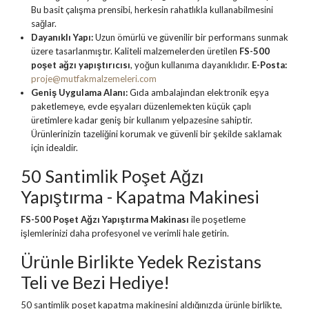
Bu basit çalışma prensibi, herkesin rahatlıkla kullanabilmesini
sağlar.
Dayanıklı Yapı:
Uzun ömürlü ve güvenilir bir performans sunmak
üzere tasarlanmıştır. Kaliteli malzemelerden üretilen
FS-500
poşet ağzı yapıştırıcısı
, yoğun kullanıma dayanıklıdır.
E-Posta:
proje@mutfakmalzemeleri.com
Geniş Uygulama Alanı:
Gıda ambalajından elektronik eşya
paketlemeye, evde eşyaları düzenlemekten küçük çaplı
üretimlere kadar geniş bir kullanım yelpazesine sahiptir.
Ürünlerinizin tazeliğini korumak ve güvenli bir şekilde saklamak
için idealdir.
50 Santimlik Poşet Ağzı
Yapıştırma - Kapatma Makinesi
FS-500 Poşet Ağzı Yapıştırma Makinası
ile poşetleme
işlemlerinizi daha profesyonel ve verimli hale getirin.
Ürünle Birlikte Yedek Rezistans
Teli ve Bezi Hediye!
50 santimlik poşet kapatma makinesini aldığınızda ürünle birlikte,