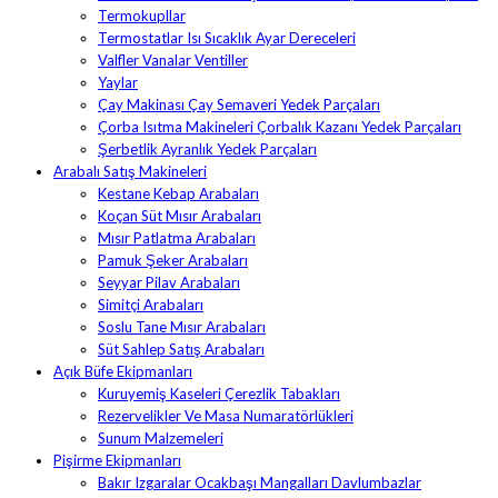
Termokupllar
Termostatlar Isı Sıcaklık Ayar Dereceleri
Valfler Vanalar Ventiller
Yaylar
Çay Makinası Çay Semaveri Yedek Parçaları
Çorba Isıtma Makineleri Çorbalık Kazanı Yedek Parçaları
Şerbetlik Ayranlık Yedek Parçaları
Arabalı Satış Makineleri
Kestane Kebap Arabaları
Koçan Süt Mısır Arabaları
Mısır Patlatma Arabaları
Pamuk Şeker Arabaları
Seyyar Pilav Arabaları
Simitçi Arabaları
Soslu Tane Mısır Arabaları
Süt Sahlep Satış Arabaları
Açık Büfe Ekipmanları
Kuruyemiş Kaseleri Çerezlik Tabakları
Rezervelikler Ve Masa Numaratörlükleri
Sunum Malzemeleri
Pişirme Ekipmanları
Bakır Izgaralar Ocakbaşı Mangalları Davlumbazlar