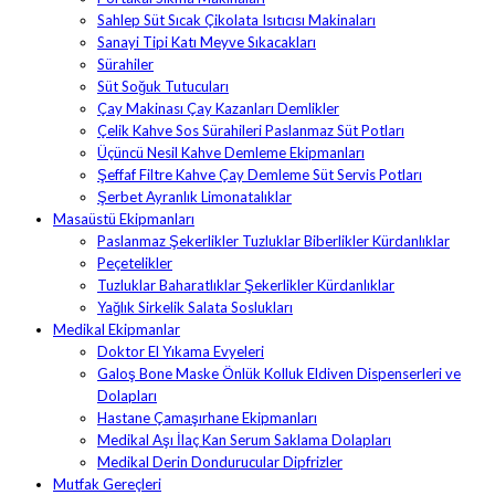
Sahlep Süt Sıcak Çikolata Isıtıcısı Makinaları
Sanayi Tipi Katı Meyve Sıkacakları
Sürahiler
Süt Soğuk Tutucuları
Çay Makinası Çay Kazanları Demlikler
Çelik Kahve Sos Sürahileri Paslanmaz Süt Potları
Üçüncü Nesil Kahve Demleme Ekipmanları
Şeffaf Filtre Kahve Çay Demleme Süt Servis Potları
Şerbet Ayranlık Limonatalıklar
Masaüstü Ekipmanları
Paslanmaz Şekerlikler Tuzluklar Biberlikler Kürdanlıklar
Peçetelikler
Tuzluklar Baharatlıklar Şekerlikler Kürdanlıklar
Yağlık Sirkelik Salata Soslukları
Medikal Ekipmanlar
Doktor El Yıkama Evyeleri
Galoş Bone Maske Önlük Kolluk Eldiven Dispenserleri ve
Dolapları
Hastane Çamaşırhane Ekipmanları
Medikal Aşı İlaç Kan Serum Saklama Dolapları
Medikal Derin Dondurucular Dipfrizler
Mutfak Gereçleri