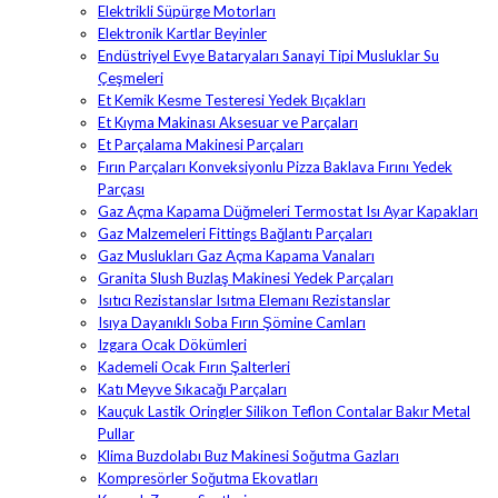
Elektrikli Süpürge Motorları
Elektronik Kartlar Beyinler
Endüstriyel Evye Bataryaları Sanayi Tipi Musluklar Su
Çeşmeleri
Et Kemik Kesme Testeresi Yedek Bıçakları
Et Kıyma Makinası Aksesuar ve Parçaları
Et Parçalama Makinesi Parçaları
Fırın Parçaları Konveksiyonlu Pizza Baklava Fırını Yedek
Parçası
Gaz Açma Kapama Düğmeleri Termostat Isı Ayar Kapakları
Gaz Malzemeleri Fittings Bağlantı Parçaları
Gaz Muslukları Gaz Açma Kapama Vanaları
Granita Slush Buzlaş Makinesi Yedek Parçaları
Isıtıcı Rezistanslar Isıtma Elemanı Rezistanslar
Isıya Dayanıklı Soba Fırın Şömine Camları
Izgara Ocak Dökümleri
Kademeli Ocak Fırın Şalterleri
Katı Meyve Sıkacağı Parçaları
Kauçuk Lastik Oringler Silikon Teflon Contalar Bakır Metal
Pullar
Klima Buzdolabı Buz Makinesi Soğutma Gazları
Kompresörler Soğutma Ekovatları