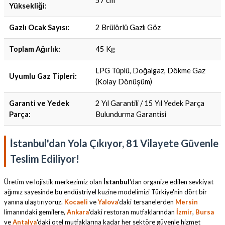
57 cm
Yüksekliği:
Gazlı Ocak Sayısı:
2 Brülörlü Gazlı Göz
Toplam Ağırlık:
45 Kg
LPG Tüplü, Doğalgaz, Dökme Gaz
Uyumlu Gaz Tipleri:
(Kolay Dönüşüm)
Garanti ve Yedek
2 Yıl Garantili / 15 Yıl Yedek Parça
Parça:
Bulundurma Garantisi
İstanbul'dan Yola Çıkıyor, 81 Vilayete Güvenle
Teslim Ediliyor!
Üretim ve lojistik merkezimiz olan
İstanbul
'dan organize edilen sevkiyat
ağımız sayesinde bu endüstriyel kuzine modelimizi Türkiye'nin dört bir
yanına ulaştırıyoruz.
Kocaeli
ve
Yalova
'daki tersanelerden
Mersin
limanındaki gemilere,
Ankara
'daki restoran mutfaklarından
İzmir
,
Bursa
ve
Antalya
'daki otel mutfaklarına kadar her sektöre güvenle hizmet