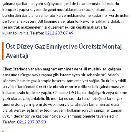
çalışma şartlarına uyum sağlayacak şekilde tasarlanmıştır. 2 brülörlü
kompakt yapısı sayesinde gemi mutfaklarından küçük lokantalara,
büfelerden dar alana sahip fabrika yemekhanelerine kadar her yerde üstün
performans gösterir. Alt kısmında yer alan fonksiyonel saklama dolabını
ise mutfak malzemelerinizi düzenlemek için çeşitli maksatlarla
kullanabilirsiniz. Telefon:
0212 237 07 49
Üst Düzey Gaz Emniyeti ve Ücretsiz Montaj
Avantajı
Cihaz üzerinde yer alan
magnet emniyet ventilli musluklar
, çalışma
esnasında rüzgar veya taşma gibi istenmeyen bir sebeple brülörlerin
sönmesi halinde gazı komple keserek tam emniyet sağlar. Bu ürün, yetkili
servisler tarafından
ücretsiz olarak monte edilerek
ilk çalıştırması ve
kullanım izahı bedelsiz yapılır. Cihazınız LPG tüplü, doğalgazlı veya dökme
gazlı olarak çalıştırılabilir. İlk montaj esnasında tercih ettiğiniz farklı gaz
cinsine dönüşüm işlemi de yetkili servis tarafından tamamen ücretsiz
olarak gerçekleştirilmektedir. Güvenli kullanım için cihazınızı her zaman
uygun dedantör ve gaz basıncında kullanmanız önemle tavsiye edilir.
Telefon:
0212 237 07 50