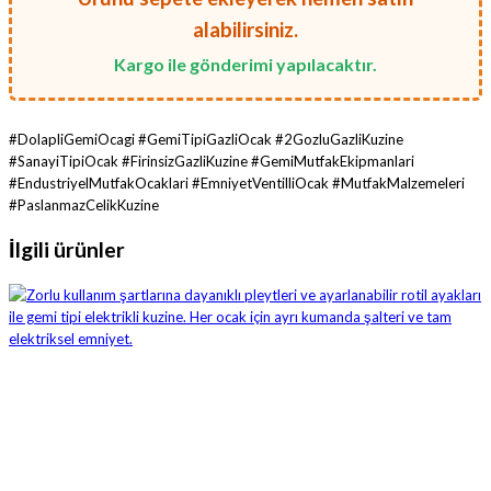
alabilirsiniz.
Kargo ile gönderimi yapılacaktır.
#DolapliGemiOcagi #GemiTipiGazliOcak #2GozluGazliKuzine
#SanayiTipiOcak #FirinsizGazliKuzine #GemiMutfakEkipmanlari
#EndustriyelMutfakOcaklari #EmniyetVentilliOcak #MutfakMalzemeleri
#PaslanmazCelikKuzine
İlgili ürünler