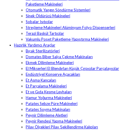
Paketleme Makineleri
Otomatik Yangın Söndürme Sistemleri
Sinek Öldürücü Makineleri
Sobalar Isıtıcılar
Streçleme Makineleri Alüminyum Folyo Dispenserleri
Terazi Baskül Tartıcılar
Vakumlu Poşet Paketleme-Yapıştırma Makineleri
Hazırlık Yardımcı Araçlar
Bıçak Sterilizatörleri
Domates Biber Salça Çekme Makinaları
Ekmek Dilimleme Makineleri
El Mikserleri El Blendırları Küçük Çırpıcılar Parçalayıcılar
Endüstriyel Konserve Açacakları
Et Asma Kancaları
Et Parçalama Makineleri
Et ve Gıda Kesme Levhaları
Hamur Yoğurma Makineleri
Patates Sebze Püre Makineleri
Patates Soyma Makinaları
Peynir Dilimleme Aletleri
Peynir Rendesi Yapma Makineleri
Pilav Ölçekleri Pilav Şekillendirme Kalıpları