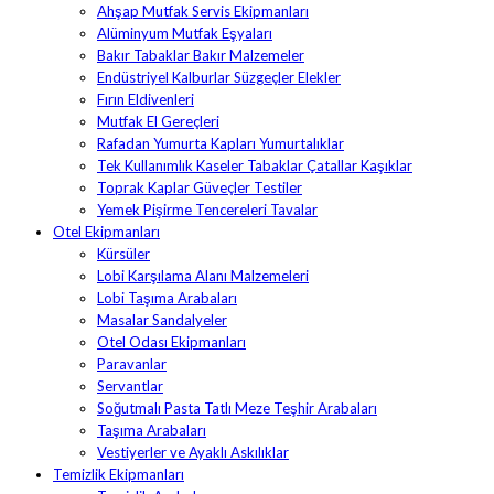
Ahşap Mutfak Servis Ekipmanları
Alüminyum Mutfak Eşyaları
Bakır Tabaklar Bakır Malzemeler
Endüstriyel Kalburlar Süzgeçler Elekler
Fırın Eldivenleri
Mutfak El Gereçleri
Rafadan Yumurta Kapları Yumurtalıklar
Tek Kullanımlık Kaseler Tabaklar Çatallar Kaşıklar
Toprak Kaplar Güveçler Testiler
Yemek Pişirme Tencereleri Tavalar
Otel Ekipmanları
Kürsüler
Lobi Karşılama Alanı Malzemeleri
Lobi Taşıma Arabaları
Masalar Sandalyeler
Otel Odası Ekipmanları
Paravanlar
Servantlar
Soğutmalı Pasta Tatlı Meze Teşhir Arabaları
Taşıma Arabaları
Vestiyerler ve Ayaklı Askılıklar
Temizlik Ekipmanları