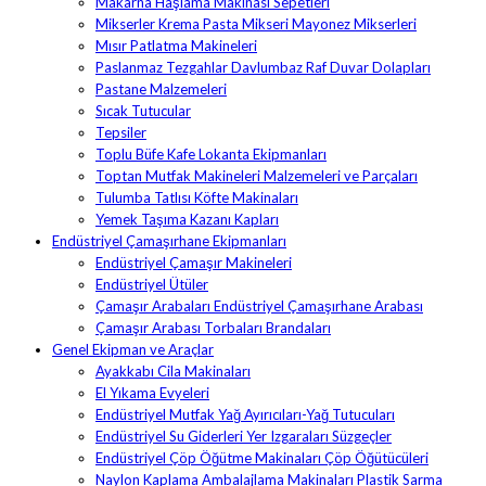
Makarna Haşlama Makinası Sepetleri
Mikserler Krema Pasta Mikseri Mayonez Mikserleri
Mısır Patlatma Makineleri
Paslanmaz Tezgahlar Davlumbaz Raf Duvar Dolapları
Pastane Malzemeleri
Sıcak Tutucular
Tepsiler
Toplu Büfe Kafe Lokanta Ekipmanları
Toptan Mutfak Makineleri Malzemeleri ve Parçaları
Tulumba Tatlısı Köfte Makinaları
Yemek Taşıma Kazanı Kapları
Endüstriyel Çamaşırhane Ekipmanları
Endüstriyel Çamaşır Makineleri
Endüstriyel Ütüler
Çamaşır Arabaları Endüstriyel Çamaşırhane Arabası
Çamaşır Arabası Torbaları Brandaları
Genel Ekipman ve Araçlar
Ayakkabı Cila Makinaları
El Yıkama Evyeleri
Endüstriyel Mutfak Yağ Ayırıcıları-Yağ Tutucuları
Endüstriyel Su Giderleri Yer Izgaraları Süzgeçler
Endüstriyel Çöp Öğütme Makinaları Çöp Öğütücüleri
Naylon Kaplama Ambalajlama Makinaları Plastik Sarma