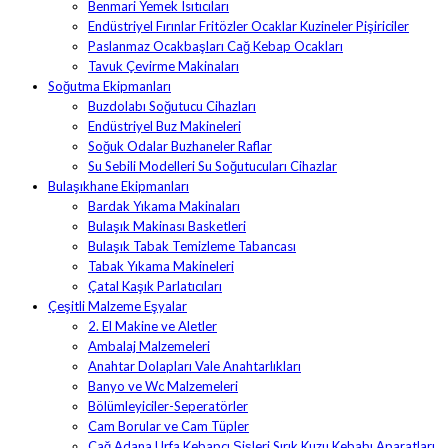
Benmari Yemek Isıtıcıları
Endüstriyel Fırınlar Fritözler Ocaklar Kuzineler Pişiriciler
Paslanmaz Ocakbaşları Cağ Kebap Ocakları
Tavuk Çevirme Makinaları
Soğutma Ekipmanları
Buzdolabı Soğutucu Cihazları
Endüstriyel Buz Makineleri
Soğuk Odalar Buzhaneler Raflar
Su Sebili Modelleri Su Soğutucuları Cihazlar
Bulaşıkhane Ekipmanları
Bardak Yıkama Makinaları
Bulaşık Makinası Basketleri
Bulaşık Tabak Temizleme Tabancası
Tabak Yıkama Makineleri
Çatal Kaşık Parlatıcıları
Çeşitli Malzeme Eşyalar
2. El Makine ve Aletler
Ambalaj Malzemeleri
Anahtar Dolapları Vale Anahtarlıkları
Banyo ve Wc Malzemeleri
Bölümleyiciler-Seperatörler
Cam Borular ve Cam Tüpler
Cağ Adana Urfa Kebapçı Şişleri Sırık Kuzu Kebabı Aparatları