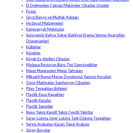
El Değmeden Çalışan Makineler Cihazlar Ürünler
Fıçılar
Giysi Banyo ve Mutfak Askıları
Hırdavat Malzemeleri
Kampanyalı Makinalar
Kuruyemiş Kahve Şeker Bakliyat Krema Verme Aparatları
Dispenserleri
Küllükler
Kürekler
Küçük Ev Aletleri Cihazlar
Mağaza Restoran Büro Tipi Şemsiyelikler
Menü Mankenleri Menü Tahtaları
Mikserli Roma Maraş Dondurma Yapıcısı Kovaları
Ozon Makinaları Sanitasyon Cihazları
Pilav Tezgahları Büfeleri
Plastik Kasa Kapakları
Plastik Kasalar
Plastik Sepetler
Reşo Yakıtı Kandil Yakıtı Çeşitli Yakıtlar
Saray Lokma İzmir Lokma Tatlı Dökme Tezgahları
Servis Arabaları Kazan Tepsi Arabası
Sprey Boyalar