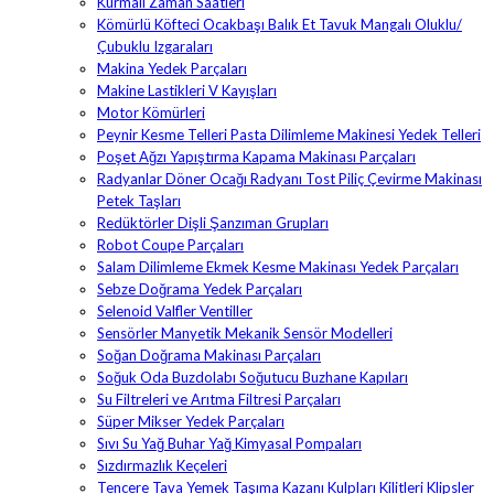
Kurmalı Zaman Saatleri
Kömürlü Köfteci Ocakbaşı Balık Et Tavuk Mangalı Oluklu/
Çubuklu Izgaraları
Makina Yedek Parçaları
Makine Lastikleri V Kayışları
Motor Kömürleri
Peynir Kesme Telleri Pasta Dilimleme Makinesi Yedek Telleri
Poşet Ağzı Yapıştırma Kapama Makinası Parçaları
Radyanlar Döner Ocağı Radyanı Tost Piliç Çevirme Makinası
Petek Taşları
Redüktörler Dişli Şanzıman Grupları
Robot Coupe Parçaları
Salam Dilimleme Ekmek Kesme Makinası Yedek Parçaları
Sebze Doğrama Yedek Parçaları
Selenoid Valfler Ventiller
Sensörler Manyetik Mekanik Sensör Modelleri
Soğan Doğrama Makinası Parçaları
Soğuk Oda Buzdolabı Soğutucu Buzhane Kapıları
Su Filtreleri ve Arıtma Filtresi Parçaları
Süper Mikser Yedek Parçaları
Sıvı Su Yağ Buhar Yağ Kimyasal Pompaları
Sızdırmazlık Keçeleri
Tencere Tava Yemek Taşıma Kazanı Kulpları Kilitleri Klipsler