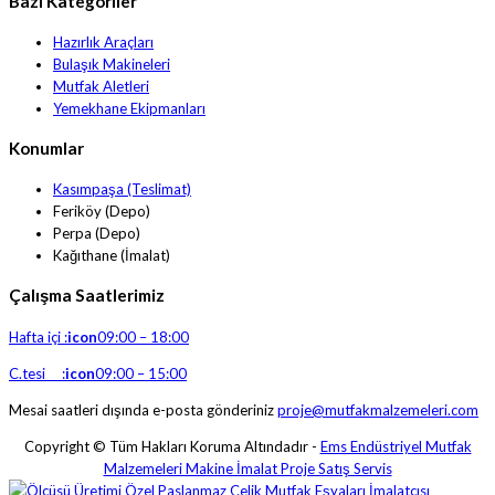
Bazı Kategoriler
Hazırlık Araçları
Bulaşık Makineleri
Mutfak Aletleri
Yemekhane Ekipmanları
Konumlar
Kasımpaşa (Teslimat)
Feriköy (Depo)
Perpa (Depo)
Kağıthane (İmalat)
Çalışma Saatlerimiz
Hafta içi :
icon
09:00 – 18:00
C.tesi :
icon
09:00 – 15:00
Mesai saatleri dışında e-posta gönderiniz
proje@mutfakmalzemeleri.com
Copyright © Tüm Hakları Koruma Altındadır -
Ems Endüstriyel Mutfak
Malzemeleri Makine İmalat Proje Satış Servis