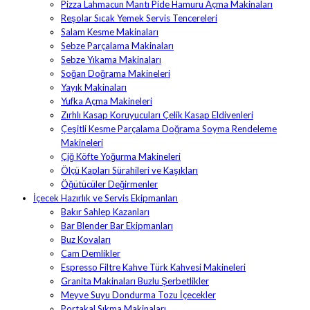
Pizza Lahmacun Mantı Pide Hamuru Açma Makinaları
Reşolar Sıcak Yemek Servis Tencereleri
Salam Kesme Makinaları
Sebze Parçalama Makinaları
Sebze Yıkama Makinaları
Soğan Doğrama Makineleri
Yayık Makinaları
Yufka Açma Makineleri
Zırhlı Kasap Koruyucuları Çelik Kasap Eldivenleri
Çeşitli Kesme Parçalama Doğrama Soyma Rendeleme
Makineleri
Çiğ Köfte Yoğurma Makineleri
Ölçü Kapları Sürahileri ve Kaşıkları
Öğütücüler Değirmenler
İçecek Hazırlık ve Servis Ekipmanları
Bakır Sahlep Kazanları
Bar Blender Bar Ekipmanları
Buz Kovaları
Cam Demlikler
Espresso Filtre Kahve Türk Kahvesi Makineleri
Granita Makinaları Buzlu Şerbetlikler
Meyve Suyu Dondurma Tozu İçecekler
Portakal Sıkma Makinaları