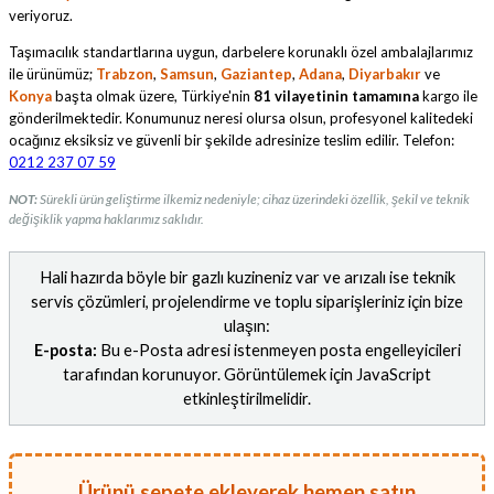
veriyoruz.
Taşımacılık standartlarına uygun, darbelere korunaklı özel ambalajlarımız
ile ürünümüz;
Trabzon
,
Samsun
,
Gaziantep
,
Adana
,
Diyarbakır
ve
Konya
başta olmak üzere, Türkiye'nin
81 vilayetinin tamamına
kargo ile
gönderilmektedir. Konumunuz neresi olursa olsun, profesyonel kalitedeki
ocağınız eksiksiz ve güvenli bir şekilde adresinize teslim edilir. Telefon:
0212 237 07 59
NOT:
Sürekli ürün geliştirme ilkemiz nedeniyle; cihaz üzerindeki özellik, şekil ve teknik
değişiklik yapma haklarımız saklıdır.
Hali hazırda böyle bir gazlı kuzineniz var ve arızalı ise teknik
servis çözümleri, projelendirme ve toplu siparişleriniz için bize
ulaşın:
E-posta:
Bu e-Posta adresi istenmeyen posta engelleyicileri
tarafından korunuyor. Görüntülemek için JavaScript
etkinleştirilmelidir.
Ürünü sepete ekleyerek hemen satın