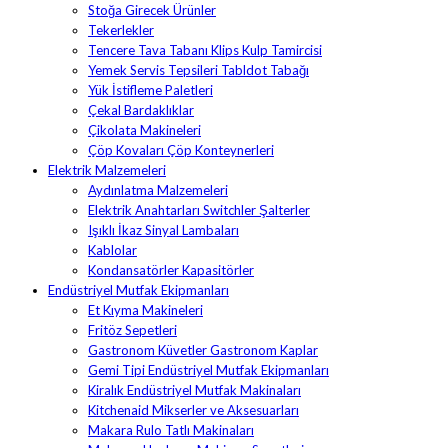
Stoğa Girecek Ürünler
Tekerlekler
Tencere Tava Tabanı Klips Kulp Tamircisi
Yemek Servis Tepsileri Tabldot Tabağı
Yük İstifleme Paletleri
Çekal Bardaklıklar
Çikolata Makineleri
Çöp Kovaları Çöp Konteynerleri
Elektrik Malzemeleri
Aydınlatma Malzemeleri
Elektrik Anahtarları Switchler Şalterler
Işıklı İkaz Sinyal Lambaları
Kablolar
Kondansatörler Kapasitörler
Endüstriyel Mutfak Ekipmanları
Et Kıyma Makineleri
Fritöz Sepetleri
Gastronom Küvetler Gastronom Kaplar
Gemi Tipi Endüstriyel Mutfak Ekipmanları
Kiralık Endüstriyel Mutfak Makinaları
Kitchenaid Mikserler ve Aksesuarları
Makara Rulo Tatlı Makinaları