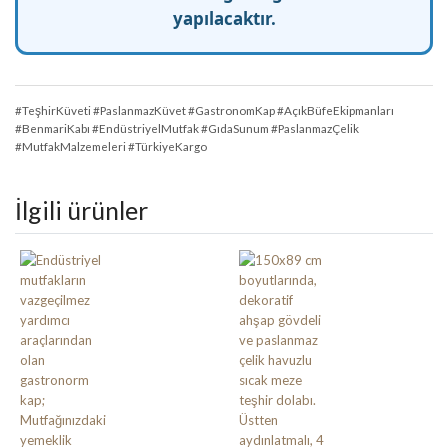
yapılacaktır.
#TeşhirKüveti #PaslanmazKüvet #GastronomKap #AçıkBüfeEkipmanları
#BenmariKabı #EndüstriyelMutfak #GıdaSunum #PaslanmazÇelik
#MutfakMalzemeleri #TürkiyeKargo
İlgili ürünler