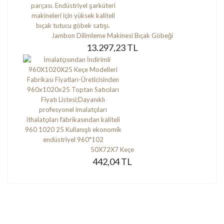
Jambon Dilimleme Makinesi Bıçak Göbeği
13.297,23 TL
50X72X7 Keçe
442,04 TL