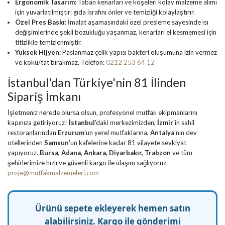
Ergonomik Tasarım:
Taban kenarları ve köşeleri kolay malzeme alımı
için yuvarlatılmıştır; gıda israfını önler ve temizliği kolaylaştırır.
Özel Pres Baskı:
İmalat aşamasındaki özel presleme sayesinde ısı
değişimlerinde şekil bozukluğu yaşanmaz, kenarları el kesmemesi için
titizlikle temizlenmiştir.
Yüksek Hijyen:
Paslanmaz çelik yapısı bakteri oluşumuna izin vermez
ve koku/tat bırakmaz. Telefon:
0212 253 64 12
İstanbul'dan Türkiye'nin 81 İlinden
Sipariş İmkanı
İşletmeniz nerede olursa olsun, profesyonel mutfak ekipmanlarını
kapınıza getiriyoruz!
İstanbul
'daki merkezimizden;
İzmir
'in sahil
restoranlarından
Erzurum
'un yerel mutfaklarına,
Antalya
'nın dev
otellerinden
Samsun
'un kafelerine kadar 81 vilayete sevkiyat
yapıyoruz.
Bursa, Adana, Ankara, Diyarbakır, Trabzon
ve tüm
şehirlerimize hızlı ve güvenli kargo ile ulaşım sağlıyoruz.
proje@mutfakmalzemeleri.com
Ürünü sepete ekleyerek hemen satın
alabilirsiniz. Kargo ile gönderimi