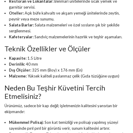
Restoran ve Lokantalar:
Benmari ünitelerinde sıcak yemek ve
garnitür servisi.
Oteller:
Açık büfe kahvaltı ve akşam yemeği ünitelerinde zeytin,
peynir veya meze sunumu.
Salata Barlar:
Salata malzemeleri ve özel sosların şık bir şekilde
sergilenmesi.
Kafeteryalar:
Sandviç malzemelerinin hazırlık ve teşhir aşamaları.
Teknik Özellikler ve Ölçüler
Kapasite:
1.5 Litre
Derinlik:
40 mm
Dış Ölçüler:
325 mm (Boy) x 176 mm (En)
Malzeme:
Yüksek kaliteli paslanmaz çelik (Gıda tüzüğüne uygun)
Neden Bu Teşhir Küvetini Tercih
Etmelisiniz?
Ürünümüz, sadece bir kap değil; işletmenizin kalitesini yansıtan bir
ekipmandır:
Mükemmel Polisaj:
Son kat temizliği ve polisajı yapılmış yüzeyi
sayesinde pırıl pırıl bir görüntü verir, sunum kalitesini artırır.