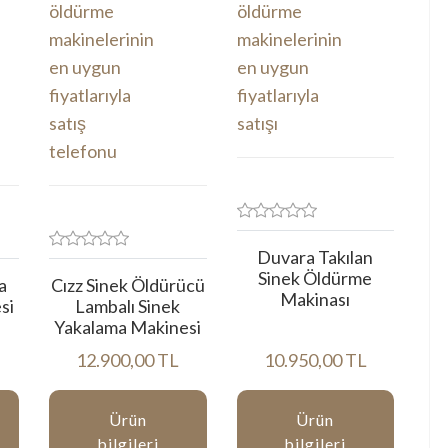
Duvara Takılan
Sinek Öldürme
a
Cızz Sinek Öldürücü
Makinası
si
Lambalı Sinek
Yakalama Makinesi
12.900,00 TL
10.950,00 TL
Ürün
Ürün
bilgileri
bilgileri