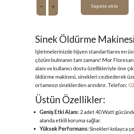
Miktar:
Sepete ekle
Sinek Öldürme Makines
İşletmelerinizde hijyen standartlarını en üs
çözüm bulmanın tam zamanı! Mor Floresanlı
alanı ve kullanıcı dostu özellikleriyle öne çık
öldürme makinesi, sinekleri cezbederek üzer
ortamınızı sineklerden arındırır. Telefon:
02
Üstün Özellikler:
Geniş Etki Alanı:
2 adet 40 Watt gücünde
alanda etkili koruma sağlar.
Yüksek Performans:
Sinekleri kolayca çe