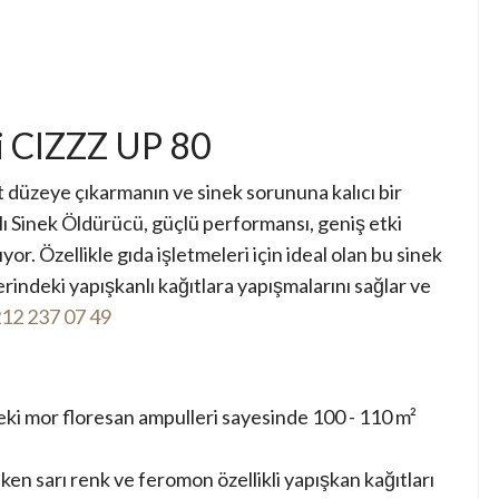
i CIZZZ UP 80
t düzeye çıkarmanın ve sinek sorununa kalıcı bir
 Sinek Öldürücü, güçlü performansı, geniş etki
ıyor. Özellikle gıda işletmeleri için ideal olan bu sinek
indeki yapışkanlı kağıtlara yapışmalarını sağlar ve
12 237 07 49
ki mor floresan ampulleri sayesinde
100 - 110 m²
ken sarı renk ve feromon özellikli yapışkan kağıtları