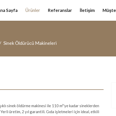
na Sayfa
Ürünler
Referanslar
İletişim
Müşter
Sinek Öldürücü Makineleri
lı sinek öldürme makinesi ile 110 m²'ye kadar sineklerden
erli üretim, 2 yıl garantili. Gıda işletmeleri için ideal, etkili