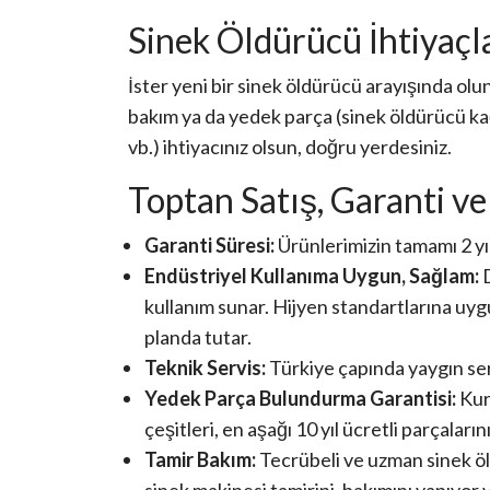
Sinek Öldürücü İhtiyaçl
İster yeni bir sinek öldürücü arayışında olun,
bakım ya da yedek parça (sinek öldürücü kağ
vb.) ihtiyacınız olsun, doğru yerdesiniz.
Toptan Satış, Garanti ve
Garanti Süresi:
Ürünlerimizin tamamı 2 yıl 
Endüstriyel Kullanıma Uygun, Sağlam:
D
kullanım sunar. Hijyen standartlarına uyg
planda tutar.
Teknik Servis:
Türkiye çapında yaygın ser
Yedek Parça Bulundurma Garantisi:
Kur
çeşitleri, en aşağı 10 yıl ücretli parçaları
Tamir Bakım:
Tecrübeli ve uzman sinek öl
sinek makinesi tamirini, bakımını yapıyor v