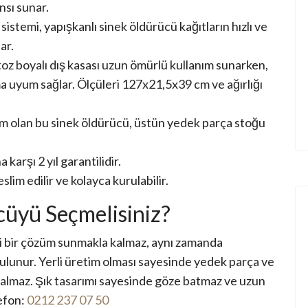
sı sunar.
sistemi, yapışkanlı sinek öldürücü kağıtların hızlı ve
ar.
toz boyalı dış kasası uzun ömürlü kullanım sunarken,
 uyum sağlar. Ölçüleri
127x21,5x39 cm
ve ağırlığı
m olan bu sinek öldürücü, üstün yedek parça stoğu
a karşı
2 yıl garantilidir
.
slim edilir ve kolayca kurulabilir.
üyü Seçmelisiniz?
li bir çözüm sunmakla kalmaz, aynı zamanda
bulunur. Yerli üretim olması sayesinde yedek parça ve
lmaz. Şık tasarımı sayesinde göze batmaz ve uzun
lefon:
0212 237 07 50