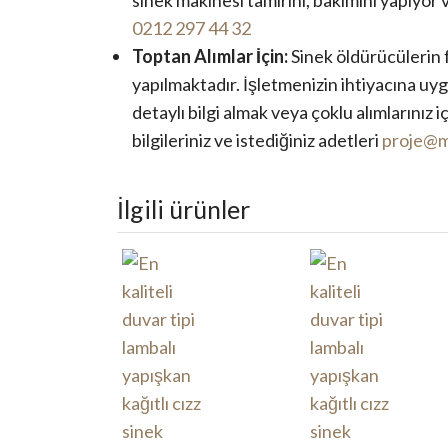
0212 297 44 32
Toptan Alımlar İçin:
Sinek öldürücülerin f
yapılmaktadır. İşletmenizin ihtiyacına u
detaylı bilgi almak veya çoklu alımlarınız i
bilgileriniz ve istediğiniz adetleri
proje@m
İlgili ürünler