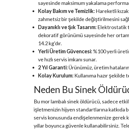
sayesinde maksimum yakalama performan
Kolay Bakım ve Temizlik:
Hareketli kızak 
zahmetsiz bir şekilde değiştirilmesini sağl
Dayanıklı ve Şık Tasarım:
Elektrostatik 
dekoratif görünümü sayesinde her ortama
14.2 kg
'dır.
Yerli Üretim Güvencesi:
%100 yerli üreti
ve hızlı servis imkanı sunar.
2 Yıl Garanti:
Ürünümüz, üretim hataların
Kolay Kurulum:
Kullanıma hazır şekilde te
Neden Bu Sinek Öldürüc
Bu mor lambalı sinek öldürücü, sadece etki
işletmenizin hijyen standartlarına katkıda 
servis konusunda endişelenmenize gerek ka
yıllar boyunca güvenle kullanabilirsiniz. Te