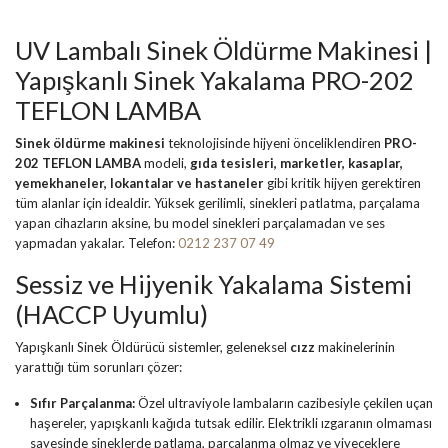
UV Lambalı Sinek Öldürme Makinesi |
Yapışkanlı Sinek Yakalama PRO-202
TEFLON LAMBA
Sinek öldürme makinesi
teknolojisinde hijyeni önceliklendiren
PRO-
202 TEFLON LAMBA
modeli,
gıda tesisleri, marketler, kasaplar,
yemekhaneler, lokantalar ve hastaneler
gibi kritik hijyen gerektiren
tüm alanlar için idealdir. Yüksek gerilimli, sinekleri patlatma, parçalama
yapan cihazların aksine, bu model sinekleri parçalamadan ve ses
yapmadan yakalar. Telefon:
0212 237 07 49
Sessiz ve Hijyenik Yakalama Sistemi
(HACCP Uyumlu)
Yapışkanlı Sinek Öldürücü sistemler, geleneksel
cızz
makinelerinin
yarattığı tüm sorunları çözer:
Sıfır Parçalanma:
Özel ultraviyole lambaların cazibesiyle çekilen uçan
haşereler, yapışkanlı kağıda tutsak edilir. Elektrikli ızgaranın olmaması
sayesinde sineklerde patlama, parçalanma olmaz ve yiyeceklere