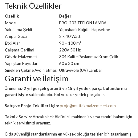
Teknik Özellikler
Özellik
Değer
Model
PRO-202 TEFLON LAMBA
Yakalama Şekli
Yapışkanlı Kağıtla Hapsetme
Ampül Gücü
2 x 40 Watt
Etki Alanı
90 – 100 m²
Çalışma Gerilimi
220V 50 Hz
Gövde Malzemesi
304 Kalite Paslanmaz Krom Çelik
Yapışkan Boyutları
60 x 30 cm
Sinekleri Çekme Aydınlatması
Ultraviyole (UV) Lambalı
Garanti ve İletişim
Ürünümüz
2 yıl gerçek garanti
ve
15 yıl yedek parça bulundurma
garantisiyle
satılmaktadır. Bol ve ucuz yedek parçalıdır.
Satış ve Proje Teklifleri için:
proje@mutfakmalzemeleri.com
Teknik Servis:
Arızalı sinek öldürücü makineniz varsa tamiri, bakımı için
teknik servisimizi arayınız.
Gıda güvenliği standartlarının en yüksek olduğu tesisler için tasarlanmış