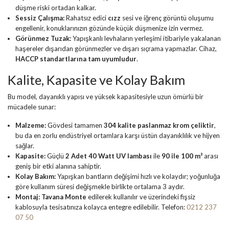
düşme riski ortadan kalkar.
Sessiz Çalışma:
Rahatsız edici
cızz
sesi ve iğrenç görüntü oluşumu
engellenir, konuklarınızın gözünde küçük düşmenize izin vermez.
Görünmez Tuzak:
Yapışkanlı levhaların yerleşimi itibariyle yakalanan
haşereler dışarıdan görünmezler ve dışarı sıçrama yapmazlar. Cihaz,
HACCP standartlarına tam uyumludur
.
Kalite, Kapasite ve Kolay Bakım
Bu model, dayanıklı yapısı ve yüksek kapasitesiyle uzun ömürlü bir
mücadele sunar:
Malzeme:
Gövdesi tamamen
304 kalite paslanmaz krom çeliktir
,
bu da en zorlu endüstriyel ortamlara karşı üstün dayanıklılık ve hijyen
sağlar.
Kapasite:
Güçlü
2 Adet 40 Watt UV lambası
ile
90 ile 100 m²
arası
geniş bir etki alanına sahiptir.
Kolay Bakım:
Yapışkan bantların değişimi hızlı ve kolaydır; yoğunluğa
göre kullanım süresi değişmekle birlikte ortalama 3 aydır.
Montaj:
Tavana Monte
edilerek kullanılır ve üzerindeki fişsiz
kablosuyla tesisatınıza kolayca entegre edilebilir. Telefon:
0212 237
07 50