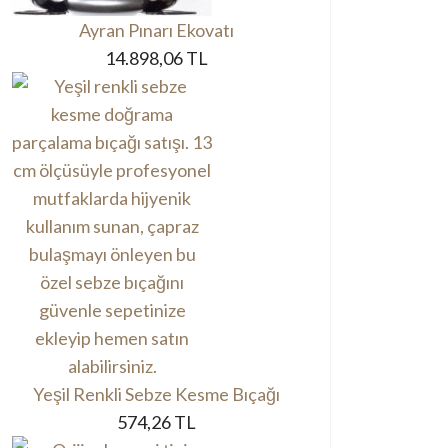
Ayran Pınarı Ekovatı
14.898,06 TL
Yeşil Renkli Sebze Kesme Bıçağı
574,26 TL