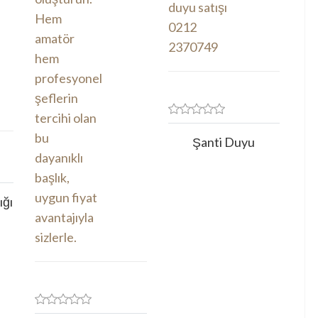
Şanti Duyu
ığı