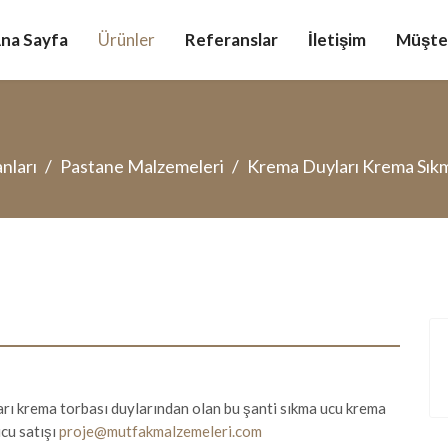
na Sayfa
Ürünler
Referanslar
İletişim
Müşter
nları
Pastane Malzemeleri
Krema Duyları Krema Sıkma
rı krema torbası duylarından olan bu şanti sıkma ucu krema
ucu satışı
proje@mutfakmalzemeleri.com