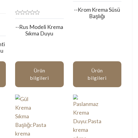
--Krom Krema Süsü
Başlığı
--Rus Modeli Krema
Sıkma Duyu
nti
cu
Ürün
Ürün
bilgileri
bilgileri