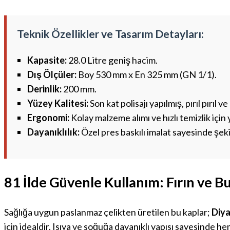
Teknik Özellikler ve Tasarım Detayları:
Kapasite:
28.0 Litre geniş hacim.
Dış Ölçüler:
Boy 530 mm x En 325 mm (GN 1/1).
Derinlik:
200 mm.
Yüzey Kalitesi:
Son kat polisajı yapılmış, pırıl pırıl 
Ergonomi:
Kolay malzeme alımı ve hızlı temizlik için
Dayanıklılık:
Özel pres baskılı imalat sayesinde şek
81 İlde Güvenle Kullanım: Fırın ve 
Sağlığa uygun paslanmaz çelikten üretilen bu kaplar;
Diya
için idealdir. Isıya ve soğuğa dayanıklı yapısı sayesinde h