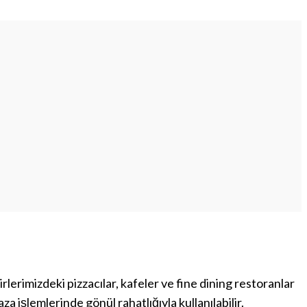
lerimizdeki pizzacılar, kafeler ve fine dining restoranlar
 işlemlerinde gönül rahatlığıyla kullanılabilir.