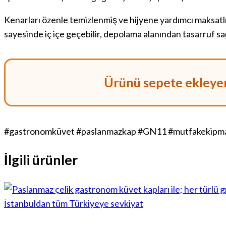
Kenarları özenle temizlenmiş ve hijyene yardımcı maksatlı 
sayesinde iç içe geçebilir, depolama alanından tasarruf sa
Ürünü sepete ekleyere
#gastronomküvet #paslanmazkap #GN11 #mutfakekipmanl
İlgili ürünler