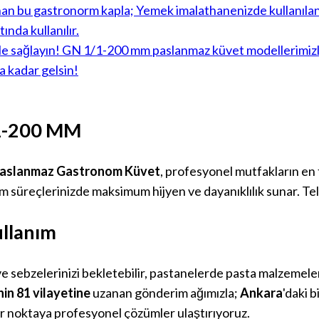
/1-200 MM
aslanmaz Gastronom Küvet
, profesyonel mutfakların en 
süreçlerinizde maksimum hijyen ve dayanıklılık sunar. Te
ullanım
 sebzelerinizi bekletebilir, pastanelerde pasta malzemeler
nin 81 vilayetine
uzanan gönderim ağımızla;
Ankara
'daki 
er noktaya profesyonel çözümler ulaştırıyoruz.