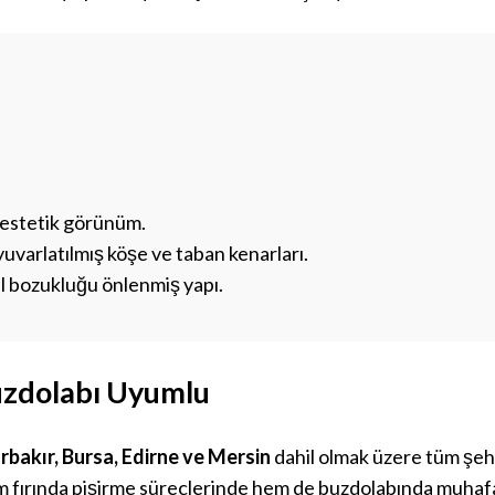
ve estetik görünüm.
 yuvarlatılmış köşe ve taban kenarları.
il bozukluğu önlenmiş yapı.
Buzdolabı Uyumlu
rbakır, Bursa, Edirne ve Mersin
dahil olmak üzere tüm şehir
em fırında pişirme süreçlerinde hem de buzdolabında muhafaza