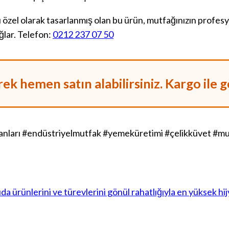
özel olarak tasarlanmış olan bu ürün, mutfağınızın profesyo
ğlar. Telefon:
0212 237 07 50
k hemen satın alabilirsiniz. Kargo ile g
arı #endüstriyelmutfak #yemeküretimi #çelikküvet #mut