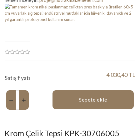
hemen inceleyin.
proje@mutfakmalzemeleri.com
4.030,40 TL
Satış fiyatı
Miktar:
Sepete ekle
Krom Çelik Tepsi KPK-30706005