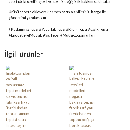
üzerindeki özellik, şekil ve teknik değişiklik hakkını saklı tutar.
Ürünü sepete ekleyerek hemen satın alabilirsiniz. Kargo ile
gönderimi yapılacaktır.
#PaslanmazTepsi #YuvarlakTepsi #KromTepsi #ÇelikTepsi
#EndüstriyelMutfak #SığTepsi #MutfakEkipmanları
İlgili ürünler