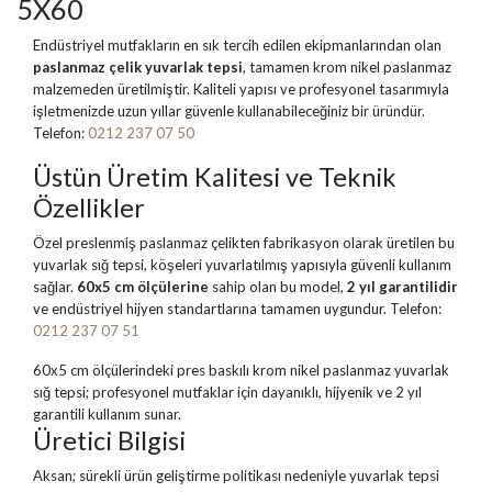
5X60
Endüstriyel mutfakların en sık tercih edilen ekipmanlarından olan
paslanmaz çelik yuvarlak tepsi
, tamamen krom nikel paslanmaz
malzemeden üretilmiştir. Kaliteli yapısı ve profesyonel tasarımıyla
işletmenizde uzun yıllar güvenle kullanabileceğiniz bir üründür.
Telefon:
0212 237 07 50
Üstün Üretim Kalitesi ve Teknik
Özellikler
Özel preslenmiş paslanmaz çelikten fabrikasyon olarak üretilen bu
yuvarlak sığ tepsi, köşeleri yuvarlatılmış yapısıyla güvenli kullanım
sağlar.
60x5 cm ölçülerine
sahip olan bu model,
2 yıl garantilidir
ve endüstriyel hijyen standartlarına tamamen uygundur. Telefon:
0212 237 07 51
60x5 cm ölçülerindeki pres baskılı krom nikel paslanmaz yuvarlak
sığ tepsi; profesyonel mutfaklar için dayanıklı, hijyenik ve 2 yıl
garantili kullanım sunar.
Üretici Bilgisi
Aksan; sürekli ürün geliştirme politikası nedeniyle yuvarlak tepsi