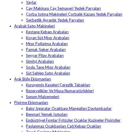
Yaylar
Çay Makinası Çay Semaveri Yedek Parçaları
Çorba Isıtma Makineleri Çorbalık Kazanı Yedek Parçaları
Şerbetlik Ayranlık Yedek Parçaları
Arabalı Satış Makineleri
Kestane Kebap Arabaları
Koçan Süt Mısır Arabaları
Mısır Patlatma Arabaları
Pamuk Şeker Arabaları
Seyyar Pilav Arabaları
Simitçi Arabaları
Soslu Tane Mısır Arabaları
Süt Sahlep Satış Arabaları
Açık Büfe Ekipmanları
Kuruyemiş Kaseleri Çerezlik Tabakları
Rezervelikler Ve Masa Numaratörlükleri
Sunum Malzemeleri
Pişirme Ekipmanları
Bakır Izgaralar Ocakbaşı Mangalları Davlumbazlar
Benmari Yemek Isıtıcıları
Endüstriyel Fırınlar Fritözler Ocaklar Kuzineler Pişiriciler
Paslanmaz Ocakbaşları Cağ Kebap Ocakları