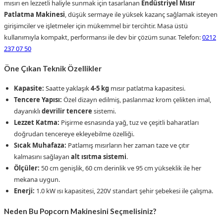
mısırı en lezzetli haliyle sunmak için tasarlanan
Endüstriyel Mısır
Patlatma Makinesi
, düşük sermaye ile yüksek kazanç sağlamak isteyen
girişimciler ve işletmeler için mükemmel bir tercihtir. Masa üstü
kullanımıyla kompakt, performansı ile dev bir çözüm sunar. Telefon:
0212
237 07 50
Öne Çıkan Teknik Özellikler
Kapasite:
Saatte yaklaşık
4-5 kg
mısır patlatma kapasitesi.
Tencere Yapısı:
Özel dizayn edilmiş, paslanmaz krom çelikten imal,
dayanıklı
devrilir tencere
sistemi.
Lezzet Katma:
Pişirme esnasında yağ, tuz ve çeşitli baharatları
doğrudan tencereye ekleyebilme özelliği.
Sıcak Muhafaza:
Patlamış mısırların her zaman taze ve çıtır
kalmasını sağlayan
alt ısıtma sistemi
.
Ölçüler:
50 cm genişlik, 60 cm derinlik ve 95 cm yükseklik ile her
mekana uygun.
Enerji:
1.0 kW ısı kapasitesi, 220V standart şehir şebekesi ile çalışma.
Neden Bu Popcorn Makinesini Seçmelisiniz?