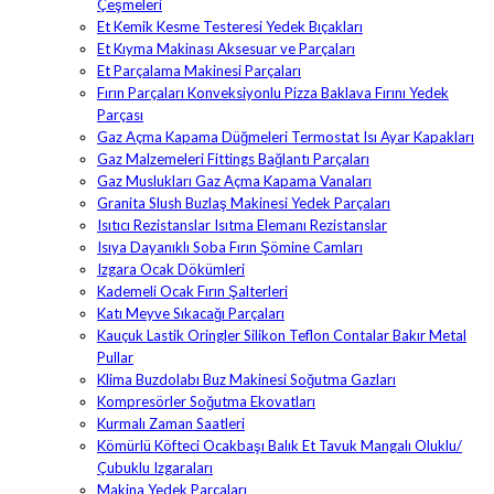
Çeşmeleri
Et Kemik Kesme Testeresi Yedek Bıçakları
Et Kıyma Makinası Aksesuar ve Parçaları
Et Parçalama Makinesi Parçaları
Fırın Parçaları Konveksiyonlu Pizza Baklava Fırını Yedek
Parçası
Gaz Açma Kapama Düğmeleri Termostat Isı Ayar Kapakları
Gaz Malzemeleri Fittings Bağlantı Parçaları
Gaz Muslukları Gaz Açma Kapama Vanaları
Granita Slush Buzlaş Makinesi Yedek Parçaları
Isıtıcı Rezistanslar Isıtma Elemanı Rezistanslar
Isıya Dayanıklı Soba Fırın Şömine Camları
Izgara Ocak Dökümleri
Kademeli Ocak Fırın Şalterleri
Katı Meyve Sıkacağı Parçaları
Kauçuk Lastik Oringler Silikon Teflon Contalar Bakır Metal
Pullar
Klima Buzdolabı Buz Makinesi Soğutma Gazları
Kompresörler Soğutma Ekovatları
Kurmalı Zaman Saatleri
Kömürlü Köfteci Ocakbaşı Balık Et Tavuk Mangalı Oluklu/
Çubuklu Izgaraları
Makina Yedek Parçaları