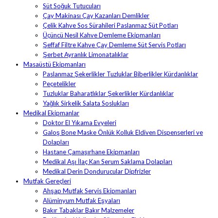
Süt Soğuk Tutucuları
Çay Makinası Çay Kazanları Demlikler
Çelik Kahve Sos Sürahileri Paslanmaz Süt Potları
Üçüncü Nesil Kahve Demleme Ekipmanları
Şeffaf Filtre Kahve Çay Demleme Süt Servis Potları
Şerbet Ayranlık Limonatalıklar
Masaüstü Ekipmanları
Paslanmaz Şekerlikler Tuzluklar Biberlikler Kürdanlıklar
Peçetelikler
Tuzluklar Baharatlıklar Şekerlikler Kürdanlıklar
Yağlık Sirkelik Salata Soslukları
Medikal Ekipmanlar
Doktor El Yıkama Evyeleri
Galoş Bone Maske Önlük Kolluk Eldiven Dispenserleri ve
Dolapları
Hastane Çamaşırhane Ekipmanları
Medikal Aşı İlaç Kan Serum Saklama Dolapları
Medikal Derin Dondurucular Dipfrizler
Mutfak Gereçleri
Ahşap Mutfak Servis Ekipmanları
Alüminyum Mutfak Eşyaları
Bakır Tabaklar Bakır Malzemeler