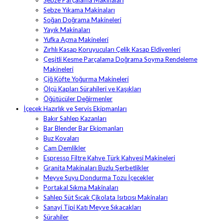
Sebze Parçalama Makinaları
Sebze Yıkama Makinaları
Soğan Doğrama Makineleri
Yayık Makinaları
Yufka Açma Makineleri
Zırhlı Kasap Koruyucuları Çelik Kasap Eldivenleri
Çeşitli Kesme Parçalama Doğrama Soyma Rendeleme
Makineleri
Çiğ Köfte Yoğurma Makineleri
Ölçü Kapları Sürahileri ve Kaşıkları
Öğütücüler Değirmenler
İçecek Hazırlık ve Servis Ekipmanları
Bakır Sahlep Kazanları
Bar Blender Bar Ekipmanları
Buz Kovaları
Cam Demlikler
Espresso Filtre Kahve Türk Kahvesi Makineleri
Granita Makinaları Buzlu Şerbetlikler
Meyve Suyu Dondurma Tozu İçecekler
Portakal Sıkma Makinaları
Sahlep Süt Sıcak Çikolata Isıtıcısı Makinaları
Sanayi Tipi Katı Meyve Sıkacakları
Sürahiler