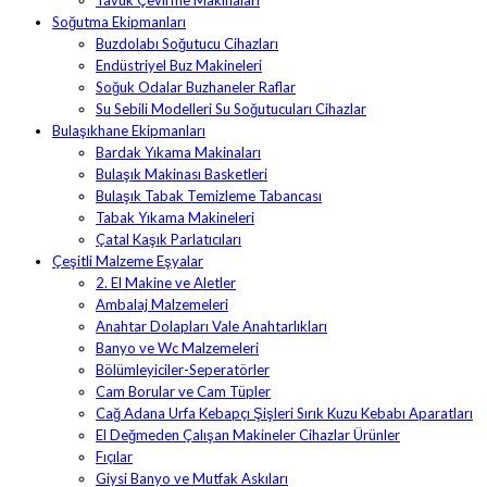
Tavuk Çevirme Makinaları
Soğutma Ekipmanları
Buzdolabı Soğutucu Cihazları
Endüstriyel Buz Makineleri
Soğuk Odalar Buzhaneler Raflar
Su Sebili Modelleri Su Soğutucuları Cihazlar
Bulaşıkhane Ekipmanları
Bardak Yıkama Makinaları
Bulaşık Makinası Basketleri
Bulaşık Tabak Temizleme Tabancası
Tabak Yıkama Makineleri
Çatal Kaşık Parlatıcıları
Çeşitli Malzeme Eşyalar
2. El Makine ve Aletler
Ambalaj Malzemeleri
Anahtar Dolapları Vale Anahtarlıkları
Banyo ve Wc Malzemeleri
Bölümleyiciler-Seperatörler
Cam Borular ve Cam Tüpler
Cağ Adana Urfa Kebapçı Şişleri Sırık Kuzu Kebabı Aparatları
El Değmeden Çalışan Makineler Cihazlar Ürünler
Fıçılar
Giysi Banyo ve Mutfak Askıları