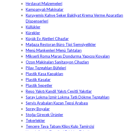
Hırdavat Malzemeleri
Kampanyalı Makinalar
Kuruyemiş Kahve Şeker Bakliyat Krema Verme Aparatları
Dispenserleri
Küllükler
Kürekler
Küçük Ev Aletleri Cihazlar
Mağaza Restoran Büro Tipi Şemsiyelikler
Menü Mankenleri Menü Tahtaları
Mikserli Roma Maraş Dondurma Yapıcısı Kovaları
Ozon Makinaları Sanitasyon Cihazları
Pilav Tezgahları Büfeleri
Plastik Kasa Kapakları
Plastik Kasalar
Plastik Sepetler
Reşo Yakıtı Kandil Yakıtı Çeşitli Yakıtlar
Saray Lokma İzmir Lokma Tatlı Dökme Tezgahları
Servis Arabaları Kazan Tepsi Arabası
Sprey Boyalar
Stoğa Girecek Ürünler
Tekerlekler
Tencere Tava Tabanı Klips Kulp Tamircisi