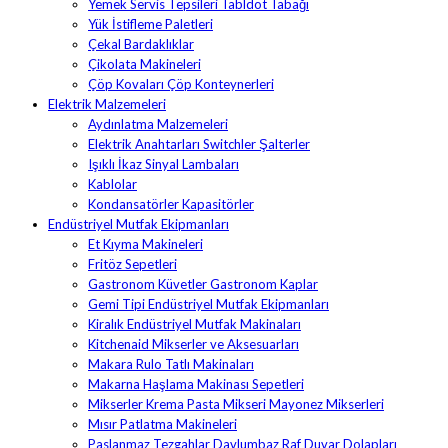
Yemek Servis Tepsileri Tabldot Tabağı
Yük İstifleme Paletleri
Çekal Bardaklıklar
Çikolata Makineleri
Çöp Kovaları Çöp Konteynerleri
Elektrik Malzemeleri
Aydınlatma Malzemeleri
Elektrik Anahtarları Switchler Şalterler
Işıklı İkaz Sinyal Lambaları
Kablolar
Kondansatörler Kapasitörler
Endüstriyel Mutfak Ekipmanları
Et Kıyma Makineleri
Fritöz Sepetleri
Gastronom Küvetler Gastronom Kaplar
Gemi Tipi Endüstriyel Mutfak Ekipmanları
Kiralık Endüstriyel Mutfak Makinaları
Kitchenaid Mikserler ve Aksesuarları
Makara Rulo Tatlı Makinaları
Makarna Haşlama Makinası Sepetleri
Mikserler Krema Pasta Mikseri Mayonez Mikserleri
Mısır Patlatma Makineleri
Paslanmaz Tezgahlar Davlumbaz Raf Duvar Dolapları