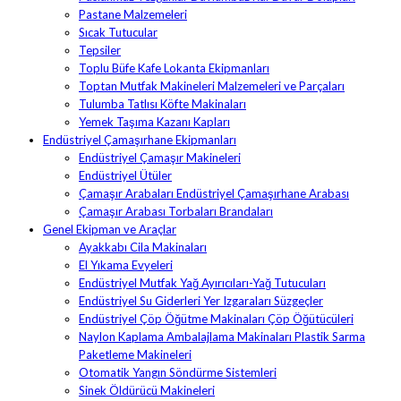
Pastane Malzemeleri
Sıcak Tutucular
Tepsiler
Toplu Büfe Kafe Lokanta Ekipmanları
Toptan Mutfak Makineleri Malzemeleri ve Parçaları
Tulumba Tatlısı Köfte Makinaları
Yemek Taşıma Kazanı Kapları
Endüstriyel Çamaşırhane Ekipmanları
Endüstriyel Çamaşır Makineleri
Endüstriyel Ütüler
Çamaşır Arabaları Endüstriyel Çamaşırhane Arabası
Çamaşır Arabası Torbaları Brandaları
Genel Ekipman ve Araçlar
Ayakkabı Cila Makinaları
El Yıkama Evyeleri
Endüstriyel Mutfak Yağ Ayırıcıları-Yağ Tutucuları
Endüstriyel Su Giderleri Yer Izgaraları Süzgeçler
Endüstriyel Çöp Öğütme Makinaları Çöp Öğütücüleri
Naylon Kaplama Ambalajlama Makinaları Plastik Sarma
Paketleme Makineleri
Otomatik Yangın Söndürme Sistemleri
Sinek Öldürücü Makineleri