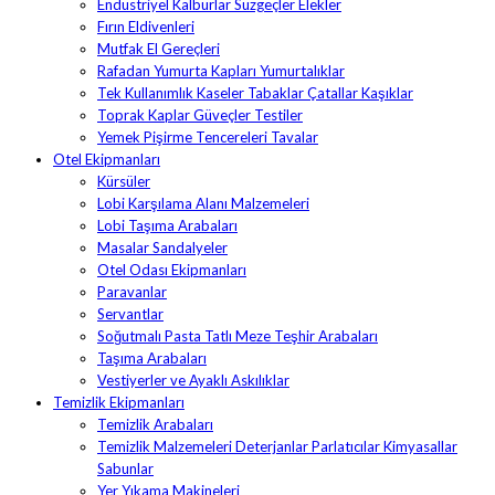
Endüstriyel Kalburlar Süzgeçler Elekler
Fırın Eldivenleri
Mutfak El Gereçleri
Rafadan Yumurta Kapları Yumurtalıklar
Tek Kullanımlık Kaseler Tabaklar Çatallar Kaşıklar
Toprak Kaplar Güveçler Testiler
Yemek Pişirme Tencereleri Tavalar
Otel Ekipmanları
Kürsüler
Lobi Karşılama Alanı Malzemeleri
Lobi Taşıma Arabaları
Masalar Sandalyeler
Otel Odası Ekipmanları
Paravanlar
Servantlar
Soğutmalı Pasta Tatlı Meze Teşhir Arabaları
Taşıma Arabaları
Vestiyerler ve Ayaklı Askılıklar
Temizlik Ekipmanları
Temizlik Arabaları
Temizlik Malzemeleri Deterjanlar Parlatıcılar Kimyasallar
Sabunlar
Yer Yıkama Makineleri