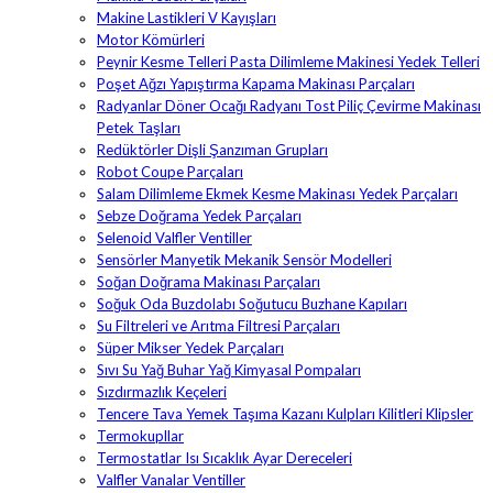
Makine Lastikleri V Kayışları
Motor Kömürleri
Peynir Kesme Telleri Pasta Dilimleme Makinesi Yedek Telleri
Poşet Ağzı Yapıştırma Kapama Makinası Parçaları
Radyanlar Döner Ocağı Radyanı Tost Piliç Çevirme Makinası
Petek Taşları
Redüktörler Dişli Şanzıman Grupları
Robot Coupe Parçaları
Salam Dilimleme Ekmek Kesme Makinası Yedek Parçaları
Sebze Doğrama Yedek Parçaları
Selenoid Valfler Ventiller
Sensörler Manyetik Mekanik Sensör Modelleri
Soğan Doğrama Makinası Parçaları
Soğuk Oda Buzdolabı Soğutucu Buzhane Kapıları
Su Filtreleri ve Arıtma Filtresi Parçaları
Süper Mikser Yedek Parçaları
Sıvı Su Yağ Buhar Yağ Kimyasal Pompaları
Sızdırmazlık Keçeleri
Tencere Tava Yemek Taşıma Kazanı Kulpları Kilitleri Klipsler
Termokupllar
Termostatlar Isı Sıcaklık Ayar Dereceleri
Valfler Vanalar Ventiller