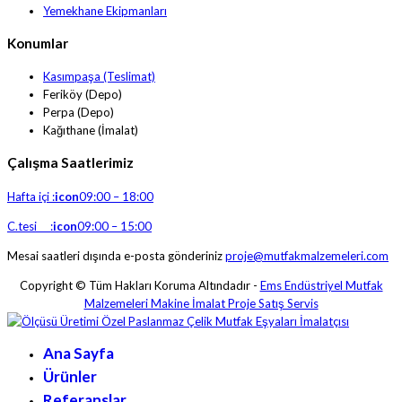
Yemekhane Ekipmanları
Konumlar
Kasımpaşa (Teslimat)
Feriköy (Depo)
Perpa (Depo)
Kağıthane (İmalat)
Çalışma Saatlerimiz
Hafta içi :
icon
09:00 – 18:00
C.tesi :
icon
09:00 – 15:00
Mesai saatleri dışında e-posta gönderiniz
proje@mutfakmalzemeleri.com
Copyright © Tüm Hakları Koruma Altındadır -
Ems Endüstriyel Mutfak
Malzemeleri Makine İmalat Proje Satış Servis
Ana Sayfa
Ürünler
Referanslar